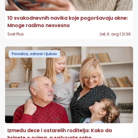
10 svakodnevnih navika koje pogoršavaju akne:
Mnoge radimo nesvesno
Svet Plus
čet, 6. avg | 21:39
Porodica, odnosi i ljubav
Između dece i ostarelih roditelja: Kako da
brinete o svima, a sačuvate sebe