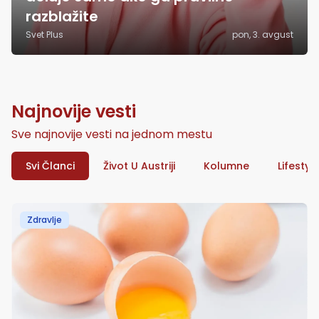
razblažite
Svet Plus
pon, 3. avgust
Najnovije vesti
Sve najnovije vesti na jednom mestu
Svi Članci
Život U Austriji
Kolumne
Lifestyl
Zdravlje