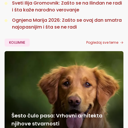
Sveti Ilija Gromovnik: Zašto se na Ilindan ne radi
i šta kaže narodno verovanje
Ognjena Marija 2026: Zašto se ovaj dan smatra
najopasnijim i šta se ne radi
KOLUMNE
Pogledaj sve teme
Šesto čulo pasa: Vrhovni arhitekta
njihove stvarnosti