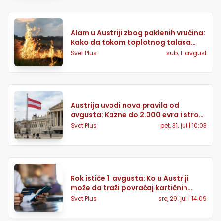
Alam u Austriji zbog paklenih vrućina:
Kako da tokom toplotnog talasa
sačuvate vodu i sprečite požare
Svet Plus
sub, 1. avgust
Austrija uvodi nova pravila od
avgusta: Kazne do 2.000 evra i strože
obaveze za AI sadržaj
Svet Plus
pet, 31. jul | 10:03
Rok ističe 1. avgusta: Ko u Austriji
može da traži povraćaj kartičnih
naknada
Svet Plus
sre, 29. jul | 14:09