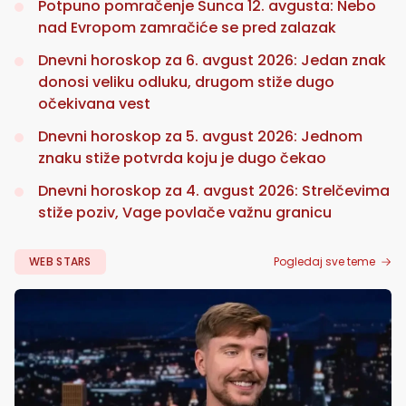
Potpuno pomračenje Sunca 12. avgusta: Nebo
nad Evropom zamračiće se pred zalazak
Dnevni horoskop za 6. avgust 2026: Jedan znak
donosi veliku odluku, drugom stiže dugo
očekivana vest
Dnevni horoskop za 5. avgust 2026: Jednom
znaku stiže potvrda koju je dugo čekao
Dnevni horoskop za 4. avgust 2026: Strelčevima
stiže poziv, Vage povlače važnu granicu
WEB STARS
Pogledaj sve teme