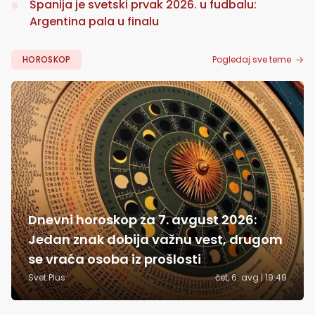
Španija je svetski prvak 2026. u fudbalu:
Argentina pala u finalu
HOROSKOP
Pogledaj sve teme
Dnevni horoskop za 7. avgust 2026:
Jedan znak dobija važnu vest, drugom
se vraća osoba iz prošlosti
Svet Plus
čet, 6. avg | 19:49