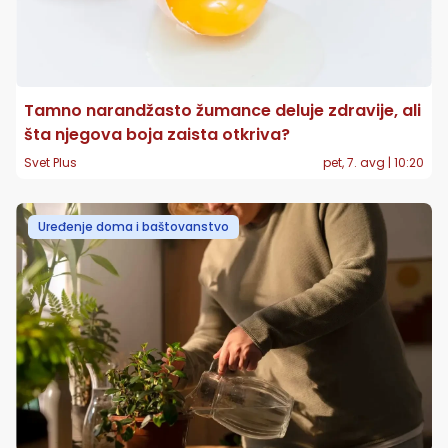
Tamno narandžasto žumance deluje zdravije, ali
šta njegova boja zaista otkriva?
Svet Plus
pet, 7. avg | 10:20
Uređenje doma i baštovanstvo