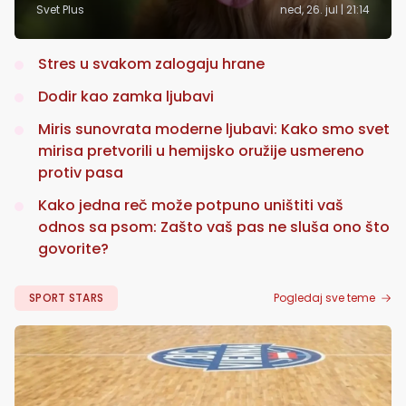
Svet Plus
ned, 26. jul | 21:14
Stres u svakom zalogaju hrane
Dodir kao zamka ljubavi
Miris sunovrata moderne ljubavi: Kako smo svet
mirisa pretvorili u hemijsko oružije usmereno
protiv pasa
Kako jedna reč može potpuno uništiti vaš
odnos sa psom: Zašto vaš pas ne sluša ono što
govorite?
SPORT STARS
Pogledaj sve teme