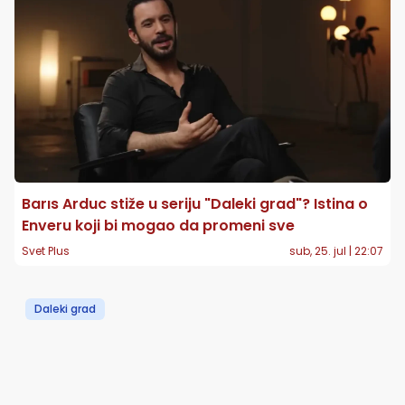
Barıs Arduc stiže u seriju "Daleki grad"? Istina o
Enveru koji bi mogao da promeni sve
Svet Plus
sub, 25. jul | 22:07
Daleki grad