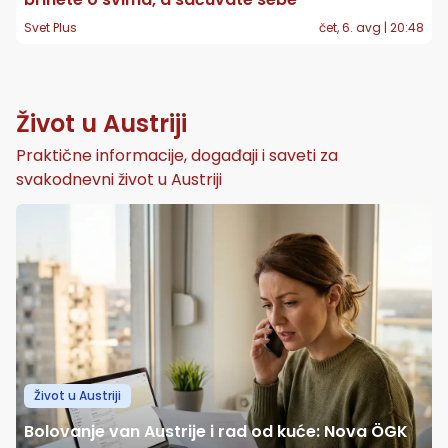
Svet Plus
čet, 6. avg | 20:48
Život u Austriji
Praktične informacije, događaji i saveti za
svakodnevni život u Austriji
Život u Austriji
Bolovanje van Austrije i rad od kuće: Nova ÖGK