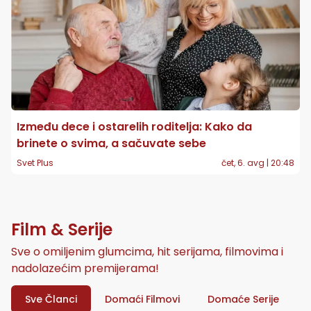
Između dece i ostarelih roditelja: Kako da
brinete o svima, a sačuvate sebe
Svet Plus
čet, 6. avg | 20:48
Film & Serije
Sve o omiljenim glumcima, hit serijama, filmovima i
nadolazećim premijerama!
Sve Članci
Domaći Filmovi
Domaće Serije