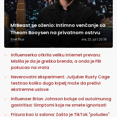
MrBeast se oženio: Intimno venčanje sa
Theom Booysen na privatnom ostrvu
Svet Plus
sre, 22. jul | 20:19
Influenserka otkrila veliku internet prevaru:
Mislila je da je greška brenda, a onda je FBI
pokucao na vrata
Neverovatni eksperiment: Jutjuber Rusty Cage
testirao koliko dugo krpelj može da preživi
ekstremne uslove
Influenser Brian Johnson boluje od autoimunog
gastritisa: Simptomi koje ne smete ignorisati
Frizura kao iz salona: Zašto je TikTok "poludeo"