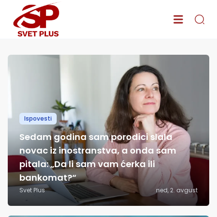
Svet Plus – Najnovije vesti o poznatima, serijama, modi i lifestyle
Ispovesti
Sedam godina sam porodici slala
novac iz inostranstva, a onda sam
pitala: „Da li sam vam ćerka ili
bankomat?“
Svet Plus
ned, 2. avgust