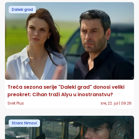
Daleki grad
Treća sezona serije "Daleki grad" donosi veliki
preokret: Cihan traži Alyu u inostranstvu?
Svet Plus
sre, 22. jul | 09:26
Strani filmovi