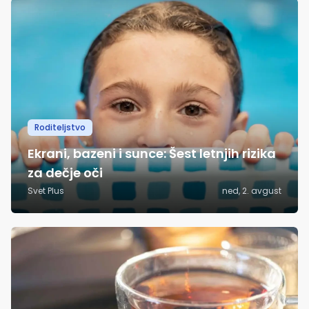
Roditeljstvo
Ekrani, bazeni i sunce: Šest letnjih rizika
za dečje oči
Svet Plus
ned, 2. avgust