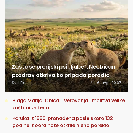
Zašto se prerijski psi „ljube“: Neobičan
pozdrav otkriva ko pripada porodici
Svet Plus
čet, 6. avg | 09:37
Blaga Marija: Običaji, verovanja i molitva velike
zaštitnice žena
Poruka iz 1886. pronađena posle skoro 132
godine: Koordinate otkrile njeno poreklo