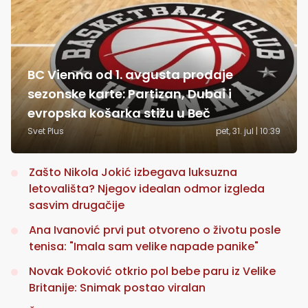
BC Vienna od 1. avgusta prodaje
sezonske karte: Partizan, Dubai i
evropska košarka stižu u Beč
Svet Plus
pet, 31. jul | 10:39
Zašto Nikola Jokić izbegava luksuzna
letovališta? Njegov idealan odmor izgleda
sasvim drugačije
Ana Ivanović prvi put otvoreno o životu posle
tenisa: "Imala sam velike napade panike"
Novak Đoković otkrio pol bebe paru iz Velike
Britanije: Snimak postao viralan