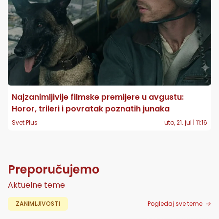
Najzanimljivije filmske premijere u avgustu:
Horor, trileri i povratak poznatih junaka
Svet Plus
uto, 21. jul | 11:16
Preporučujemo
Aktuelne teme
ZANIMLJIVOSTI
Pogledaj sve teme