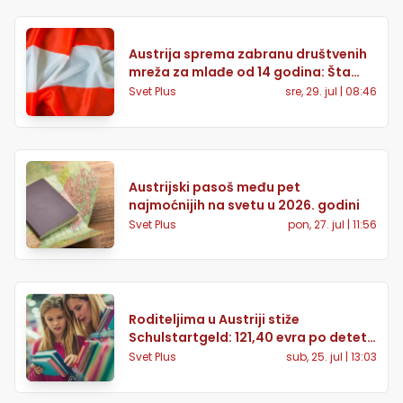
Austrija sprema zabranu društvenih
mreža za mlađe od 14 godina: Šta
roditelji treba da znaju
Svet Plus
sre, 29. jul | 08:46
Austrijski pasoš među pet
najmoćnijih na svetu u 2026. godini
Svet Plus
pon, 27. jul | 11:56
Roditeljima u Austriji stiže
Schulstartgeld: 121,40 evra po detetu
već 7. avgusta
Svet Plus
sub, 25. jul | 13:03