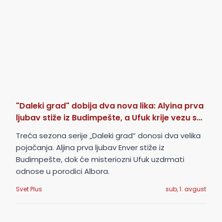
"Daleki grad" dobija dva nova lika: Alyina prva
ljubav stiže iz Budimpešte, a Ufuk krije vezu sa
Alborama
Treća sezona serije „Daleki grad“ donosi dva velika
pojačanja. Aljina prva ljubav Enver stiže iz
Budimpešte, dok će misteriozni Ufuk uzdrmati
odnose u porodici Albora.
Svet Plus
sub, 1. avgust