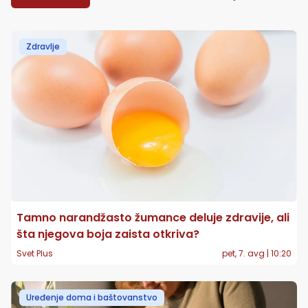
Zdravlje
Tamno narandžasto žumance deluje zdravije, ali
šta njegova boja zaista otkriva?
Svet Plus
pet, 7. avg | 10:20
Uređenje doma i baštovanstvo