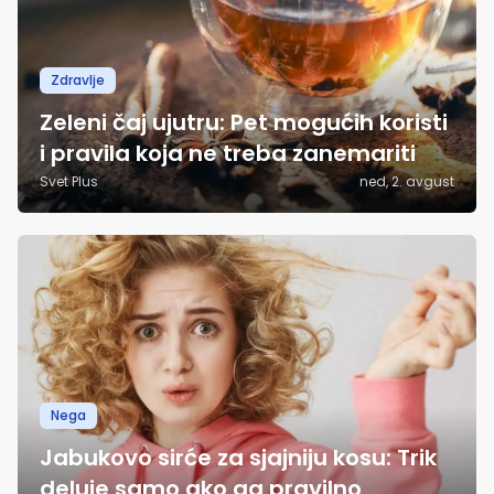
Zdravlje
Zeleni čaj ujutru: Pet mogućih koristi
i pravila koja ne treba zanemariti
Svet Plus
ned, 2. avgust
Nega
Jabukovo sirće za sjajniju kosu: Trik
deluje samo ako ga pravilno