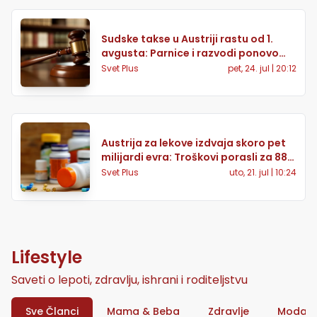
Sudske takse u Austriji rastu od 1.
avgusta: Parnice i razvodi ponovo
skuplji
Svet Plus
pet, 24. jul | 20:12
Austrija za lekove izdvaja skoro pet
milijardi evra: Troškovi porasli za 88
odsto
Svet Plus
uto, 21. jul | 10:24
Lifestyle
Saveti o lepoti, zdravlju, ishrani i roditeljstvu
Sve Članci
Mama & Beba
Zdravlje
Moda