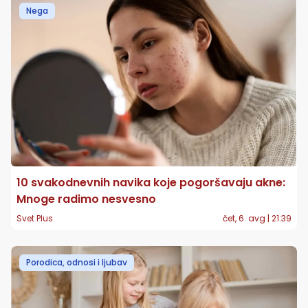
Nega
10 svakodnevnih navika koje pogoršavaju akne:
Mnoge radimo nesvesno
Svet Plus
čet, 6. avg | 21:39
Porodica, odnosi i ljubav