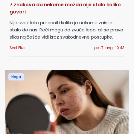
7 znakova da nekome možda nije stalo koliko
govori
Nije uvek lako proceniti koliko je nekome zaista
stalo do nas. Reči mogu da zvuče lepo, ali se prava
slika najčešće vidi kroz svakodnevne postupke.
Svet Plus
pet, 7. avg | 10:43
Nega