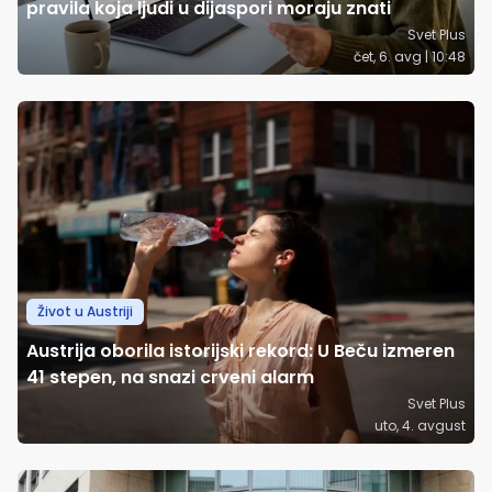
pravila koja ljudi u dijaspori moraju znati
Svet Plus
čet, 6. avg | 10:48
Život u Austriji
Austrija oborila istorijski rekord: U Beču izmeren
41 stepen, na snazi crveni alarm
Svet Plus
uto, 4. avgust