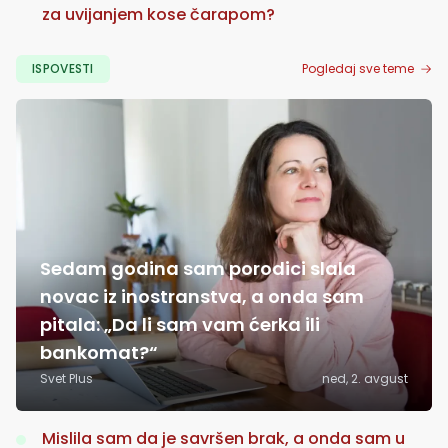
za uvijanjem kose čarapom?
ISPOVESTI
Pogledaj sve teme
Sedam godina sam porodici slala
novac iz inostranstva, a onda sam
pitala: „Da li sam vam ćerka ili
bankomat?“
Svet Plus
ned, 2. avgust
Mislila sam da je savršen brak, a onda sam u