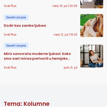
Svet Plus
ned, 19. jul | 20:09
Saveti za pse
Dodir kao zamka ljubavi
Svet Plus
ned, 12. jul | 19:20
Saveti za pse
Miris sunovrata moderne ljubavi: Kako
smo svet mirisa pretvorili u hemijsko
oružije usmereno protiv pasa
Svet Plus
pon, 6. jul
Tema: Kolumne