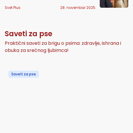
Svet Plus
28. novembar 2025.
Saveti za pse
Praktični saveti za brigu o psima: zdravlje, ishrana i
obuka za srećnog ljubimca!
Saveti za pse