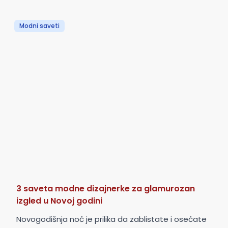
Modni saveti
3 saveta modne dizajnerke za glamurozan
izgled u Novoj godini
Novogodišnja noć je prilika da zablistate i osećate