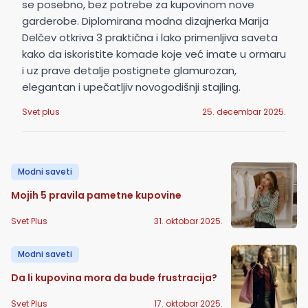
se posebno, bez potrebe za kupovinom nove
garderobe. Diplomirana modna dizajnerka Marija
Delčev otkriva 3 praktična i lako primenljiva saveta
kako da iskoristite komade koje već imate u ormaru
i uz prave detalje postignete glamurozan,
elegantan i upečatljiv novogodišnji stajling.
Svet plus
25. decembar 2025.
Modni saveti
Mojih 5 pravila pametne kupovine
Svet Plus
31. oktobar 2025.
Modni saveti
Da li kupovina mora da bude frustracija?
Svet Plus
17. oktobar 2025.