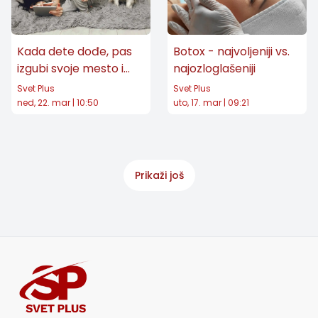
Kada dete dođe, pas
Botox - najvoljeniji vs.
izgubi svoje mesto i
najozloglašeniji
obično odlazi: O
Svet Plus
Svet Plus
zakonu poretka u
ned, 22. mar | 10:50
uto, 17. mar | 09:21
porodici i ceni koju
plaćamo kada ga ne
poštujemo
Prikaži još