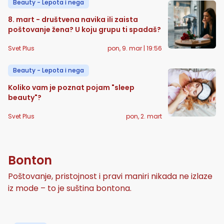
Beauty - Lepota i nega
8. mart - društvena navika ili zaista
poštovanje žena? U koju grupu ti spadaš?
Svet Plus
pon, 9. mar | 19:56
Beauty - Lepota i nega
Koliko vam je poznat pojam "sleep
beauty"?
Svet Plus
pon, 2. mart
Bonton
Poštovanje, pristojnost i pravi maniri nikada ne izlaze
iz mode – to je suština bontona.