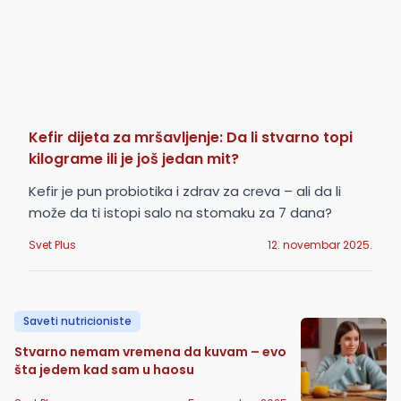
da unaprede vaš svakodnevni život.
Pozivamo vas da redovno pratite nove
kolumne na Svet Plus, jer stalno ažuriramo
sadržaj sa najnovijim temama,
trendovima i praktičnim savetima. Ne
Kefir dijeta za mršavljenje: Da li stvarno topi
propustite priliku da budete u toku –
kilograme ili je još jedan mit?
ostavite svoj mejl u našem newsletteru i
Kefir je pun probiotika i zdrav za creva – ali da li
budite među prvima koji će saznati sve
može da ti istopi salo na stomaku za 7 dana?
novosti iz sveta mode, zdravlja,
Svet Plus
12. novembar 2025.
psihologije i lifestyle-a. Pridružite se našoj
zajednici i inspirišite se stručnim i
zanimljivim pričama naših kolumnista.
Saveti nutricioniste
Stvarno nemam vremena da kuvam – evo
šta jedem kad sam u haosu