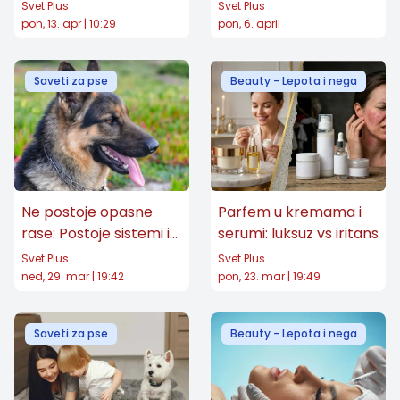
antropomorfizma
i izgubili psa u tom
Svet Plus
Svet Plus
procesu
pon, 13. apr | 10:29
pon, 6. april
Saveti za pse
Beauty - Lepota i nega
Ne postoje opasne
Parfem u kremama i
rase: Postoje sistemi i
serumi: luksuz vs iritans
kojima se agresija
Svet Plus
Svet Plus
razvija kao oblik
ned, 29. mar | 19:42
pon, 23. mar | 19:49
komunikacije
Saveti za pse
Beauty - Lepota i nega