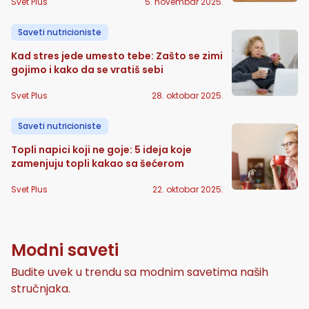
Svet Plus
5. novembar 2025.
Saveti nutricioniste
Kad stres jede umesto tebe: Zašto se zimi
gojimo i kako da se vratiš sebi
Svet Plus
28. oktobar 2025.
Saveti nutricioniste
Topli napici koji ne goje: 5 ideja koje
zamenjuju topli kakao sa šećerom
Svet Plus
22. oktobar 2025.
Modni saveti
Budite uvek u trendu sa modnim savetima naših
stručnjaka.