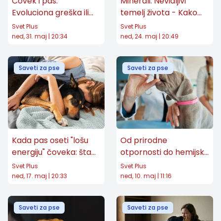
Čovek i pas:
Minerali: Nevidljivi
Evoluciona greška ili
temelj života - Kako
najveći paradoks
nas istraživanje o
Svet Plus
Svet Plus
prirode?
adekvatnoj ishrani
ned, 31. maj | 20:34
ned, 24. maj | 20:49
pasa, približava
sopstvenom isceljenju
Saveti za pse
Saveti za pse
Kada pas oseti "lošu
Od prirodne
energiju" čoveka: šta
otpornosti do hemijske
se zapravo događa u
zavisnosti
Svet Plus
Svet Plus
telu psa
ned, 17. maj | 20:33
ned, 10. maj | 11:16
Saveti za pse
Saveti za pse