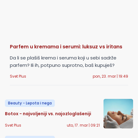
Parfem u kremama i serumi: luksuz vs iritans
Da li se plašiš krema i seruma koji u sebi sadrže
parfem? Ili ih, potpuno suprotno, baš kupuješ?
Svet Plus
pon, 23. mar | 19:49
Beauty - Lepota i nega
Botox - najvoljeniji vs. najozloglašeniji
Svet Plus
uto, 17. mar | 09:21