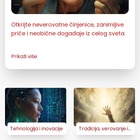
Otkrijte neverovatne činjenice, zanimljive
priče i neobične događaje iz celog sveta.
Prikaži više
Tehnologija i inovacije
Tradicija, verovanje i
običaji