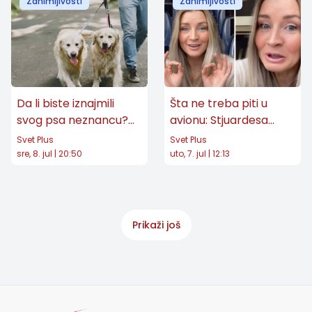
Zanimljivosti
Zanimljivosti
Da li biste iznajmili
Šta ne treba piti u
svog psa neznancu?
avionu: Stjuardesa
Kontroverzna
otkrila savet koji je
Svet Plus
Svet Plus
aplikacija šokirala
iznenadio putnike
sre, 8. jul | 20:50
uto, 7. jul | 12:13
ljubitelje životinja
širom sveta
Prikaži još