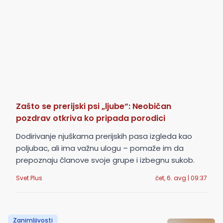
Zašto se prerijski psi „ljube“: Neobičan
pozdrav otkriva ko pripada porodici
Dodirivanje njuškama prerijskih pasa izgleda kao
poljubac, ali ima važnu ulogu – pomaže im da
prepoznaju članove svoje grupe i izbegnu sukob.
Svet Plus
čet, 6. avg | 09:37
Zanimljivosti