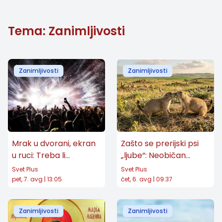
Tema: Zanimljivosti
Zanimljivosti
Zanimljivosti
Mrak u dvorani, ekran
Zašto se prerijski psi
u ruci: Treba li
„ljube“: Neobičan
zabraniti telefone na
pozdrav otkriva ko
Svet Plus
Svet Plus
koncertima?
pripada porodici
pet, 7. avg | 13:05
čet, 6. avg | 09:37
Zanimljivosti
Zanimljivosti