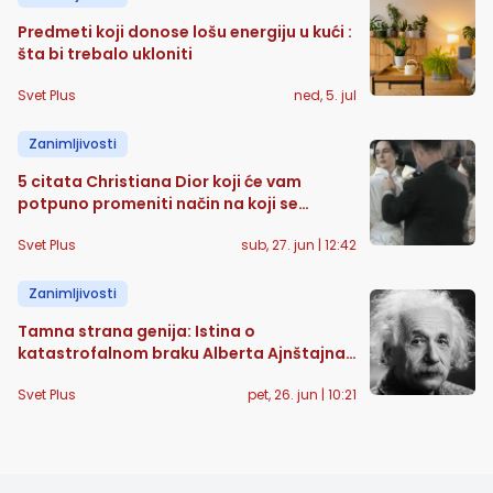
Predmeti koji donose lošu energiju u kući :
šta bi trebalo ukloniti
Svet Plus
ned, 5. jul
Zanimljivosti
5 citata Christiana Dior koji će vam
potpuno promeniti način na koji se
oblačite
Svet Plus
sub, 27. jun | 12:42
Zanimljivosti
Tamna strana genija: Istina o
katastrofalnom braku Alberta Ajnštajna i
Mileve Marić
Svet Plus
pet, 26. jun | 10:21