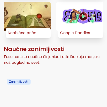
Neobične priče
Google Doodles
Naučne zanimljivosti
Fascinantne naučne činjenice i otkrića koja menjaju
naš pogled na svet.
Zanimljivosti