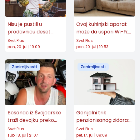
Nisu je pustili u
Ovaj kuhinjski aparat
prodavnicu deset
može da uspori Wi-Fi:
minuta pre zatvaranja
Kako da poboljšate
Svet Plus
Svet Plus
da kupi namirnice za
signal u kući?
pon, 20. jul | 19:09
pon, 20. jul | 10:53
bebu: Dva dana kasnije
vratila se sa punim
Zanimljivosti
Zanimljivosti
kolicima
Bosanac iz Švajcarske
Genijalni trik
traži devojku preko
penzionisanog zidara:
Instagrama: "Da me
Kuća od 4.000 kartona
Svet Plus
Svet Plus
mama pusti na miru"
za mleko koja može da
sub, 18. jul | 21:07
pet, 17. jul | 09:09