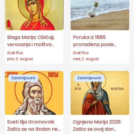
Blaga Marija: Običaji,
Poruka iz 1886.
verovanja i molitva
pronađena posle
velike zaštitnice žena
skoro 132 godine:
Svet Plus
Svet Plus
Koordinate otkrile
pon, 3. avgust
ned, 2. avgust
njeno poreklo
Zanimljivosti
Zanimljivosti
Sveti Ilija Gromovnik:
Ognjena Marija 2026:
Zašto se na Ilindan ne
Zašto se ovaj dan