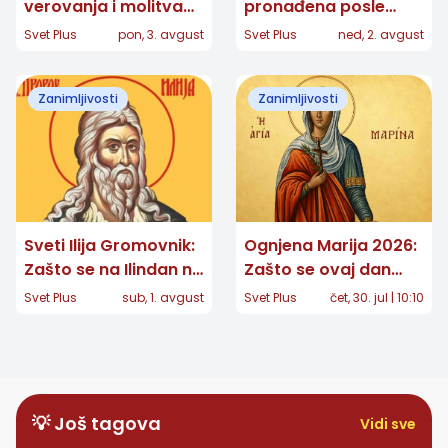
verovanja i molitva
pronađena posle
velike zaštitnice žena
skoro 132 godine:
Svet Plus
pon, 3. avgust
Svet Plus
ned, 2. avgust
Koordinate otkrile
njeno poreklo
Zanimljivosti
Zanimljivosti
Sveti Ilija Gromovnik:
Ognjena Marija 2026:
Zašto se na Ilindan ne
Zašto se ovaj dan
radi i šta kaže
smatra najopasnijim i
Svet Plus
sub, 1. avgust
Svet Plus
čet, 30. jul | 10:10
narodno verovanje
šta se ne radi
💡 Još tagova
Vidi sve