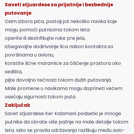
Saveti stjuardese za prijatnije i bezbednije
putovanje
Osim izbora pića, postoji još nekoliko navika koje
mogu pomoći putnicima tokom leta:
operite ili dezinfikujte ruke pre jela,
izbegavajte dodirivanje lica nakon kontakta sa
površinama u avionu,
koristite lične maramice za čišćenje prostora oko
sedišta,
pijte dovoljno tečnosti tokom dužih putovanja.
Male promene u navikama mogu doprineti većem
osećaju sigurnosti tokom puta.
Zaključak
Savet stjuardese Ker Kalamani podsetio je mnoge
putnike da obrate više pažnje na male detalje tokom
leta. Iako se pravila održavanja razlikuju među avio-