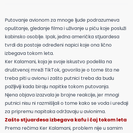
Putovanje avionom za mnoge ljude podrazumeva
opuštanje, gledanje filma i uživanje u piću koje posluži
kabinsko osoblje. Ipak, jedna američka stjuardesa
tvrdi da postoje određeni napici koje ona lično
izbegava tokom leta.
Ker Kalamani, koja je svoje iskustvo podelila na
društvenoj mreži TikTok, govorila je o tome šta ne
treba piti u avionu i zašto putnici treba da budu
pažljiviji kada biraju napitke tokom putovanja.
Njena objava izazvala je brojne reakcije, jer mnogi
putnici nisu ni razmišljali o tome kako se voda i uređaji
za pripremu napitaka održavaju u avionima.
Zašto stjuardesa izbegava kafu i čaj tokom leta
Prema rečima Ker Kalamani, problem nije u samim