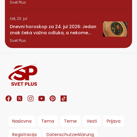
dugo čekao
Svet Plus
čet, 23. jul
Dnevni horoskop za 24. jul 2026: Jedan
znak čeka važna odluka, a nekome
stiže iznenađenje
Svet Plus
Naslovna
Tema
Teme
Vesti
Prijava
Registracija
Datenschutzerklärung