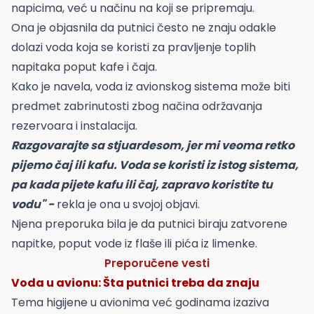
napicima, već u načinu na koji se pripremaju.
Ona je objasnila da putnici često ne znaju odakle
dolazi voda koja se koristi za pravljenje toplih
napitaka poput kafe i čaja.
Kako je navela, voda iz avionskog sistema može biti
predmet zabrinutosti zbog načina održavanja
rezervoara i instalacija.
Razgovarajte sa stjuardesom, jer mi veoma retko
pijemo čaj ili kafu. Voda se koristi iz istog sistema,
pa kada pijete kafu ili čaj, zapravo koristite tu
vodu" -
rekla je ona u svojoj objavi.
Njena preporuka bila je da putnici biraju zatvorene
napitke, poput vode iz flaše ili pića iz limenke.
Preporučene vesti
Voda u avionu: Šta putnici treba da znaju
Tema higijene u avionima već godinama izaziva