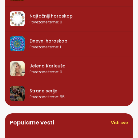
Najtačniji horoskop
Povezane teme
:
0
Dnevni horoskop
Povezane teme
:
1
Jelena Karleuša
Povezane teme
:
0
Strane serije
Povezane teme
:
55
Popularne vesti
Vidi sve