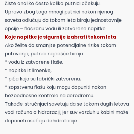
čiste onoliko često koliko putnici očekuju.
Upravo zbog toga mnogi putnici nakon njenog
saveta odlučuju da tokom leta biraju jednostavnije
opcije – flaširanu vodu ili zatvorene napitke.
Koje napitke je sigurnije izabrati tokom leta
Ako želite da smanjite potencijalne rizike tokom
putovanja, putnici najčešće biraju:
* vodu iz zatvorene flaše,
* napitke iz limenke,
* pića koja su fabrički zatvorena,
* sopstvenu flašu koju mogu dopuniti nakon
bezbednosne kontrole na aerodromu.
Takođe, stručnjaci savetuju da se tokom dugih letova
vodi računa o hidrataciji, jer suv vazduh u kabini može
doprineti osećaju dehidratacije.