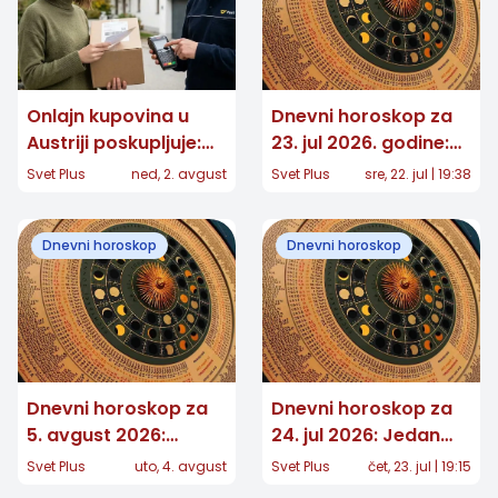
Onlajn kupovina u
Dnevni horoskop za
Austriji poskupljuje:
23. jul 2026. godine:
Za pojedine pakete
Očekuju vas važni
Svet Plus
ned, 2. avgust
Svet Plus
sre, 22. jul | 19:38
dodatnih 7,40 evra
preokreti!
Dnevni horoskop
Dnevni horoskop
Dnevni horoskop za
Dnevni horoskop za
5. avgust 2026:
24. jul 2026: Jedan
Jednom znaku stiže
znak čeka važna
Svet Plus
uto, 4. avgust
Svet Plus
čet, 23. jul | 19:15
potvrda koju je dugo
odluka, a nekome