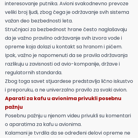
interesovanje putnika. Avioni svakodnevno prevoze
veliki broj ljudi, zbog čega je održavanje svih sistema
važan deo bezbednosti leta.
Stručnjaci za bezbednost hrane često naglašavaju
da je važno pravilno održavanje svih izvora vode i
opreme koja dolazi u kontakt sa hranom i pićem.
Ipak, važno je napomenuti da se pravila održavanja
razlikuju u zavisnosti od avio-kompanije, države i
regulatornih standarda.
Zbog toga savet stjuardese predstavlja lično iskustvo
i preporuku, a ne univerzalno pravilo za svaki avion.
Aparati za kafu u avionima privukli posebnu
pažnju
Posebnu pažnju u njenom videu privukli su komentari
o aparatima za kafu u avionima.
Kalamani je tvrdila da se određeni delovi opreme ne