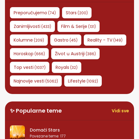
Preporučujemo
Stars
(
74
)
(
200
)
Zanimljivosti
Film & Serije
(
433
)
(
131
)
Kolumne
Gastro
Reality - TV
(
209
)
(
45
)
(
149
)
Horoskop
Život u Austriji
(
666
)
(
386
)
Top vesti
Royals
(
1037
)
(
32
)
Najnovije vesti
Lifestyle
(
5062
)
(
1092
)
✨ Popularne teme
Vidi sve
Domaći Stars
Povezane teme
:
177