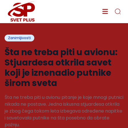
Zanimljivosti
Šta ne treba piti u avionu:
Stjuardesa otkrila savet
koji je iznenadio putnike
širom sveta
Šta ne treba piti u avionu pitanje je koje mnogi putnici
nikada ne postave. Jedna iskusna stjuardesa otkrila
je zbog čega tokom leta izbegava određene napitke
i savetovala putnike na šta posebno da obrate
pažnju.