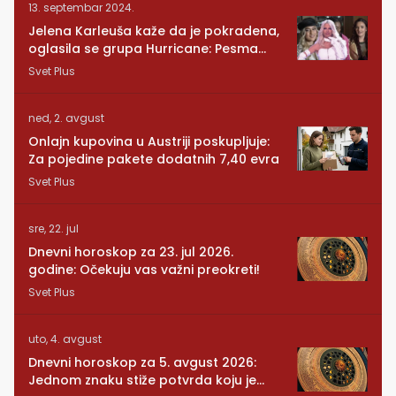
13. septembar 2024.
Jelena Karleuša kaže da je pokradena,
oglasila se grupa Hurricane: Pesma
RUNDE je naša!
Svet Plus
ned, 2. avgust
Onlajn kupovina u Austriji poskupljuje:
Za pojedine pakete dodatnih 7,40 evra
Svet Plus
sre, 22. jul
Dnevni horoskop za 23. jul 2026.
godine: Očekuju vas važni preokreti!
Svet Plus
uto, 4. avgust
Dnevni horoskop za 5. avgust 2026:
Jednom znaku stiže potvrda koju je