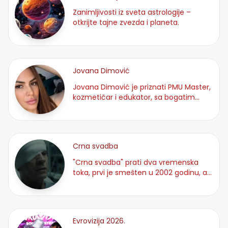
Zanimljivosti iz sveta astrologije –
otkrijte tajne zvezda i planeta.
Jovana Dimović
Jovana Dimović je priznati PMU Master,
kozmetičar i edukator, sa bogatim
iskustvom u industriji lepo
Crna svadba
"Crna svadba" prati dva vremenska
toka, prvi je smešten u 2002 godinu, a
drugi u sadašnjosti.
Evrovizija 2026.