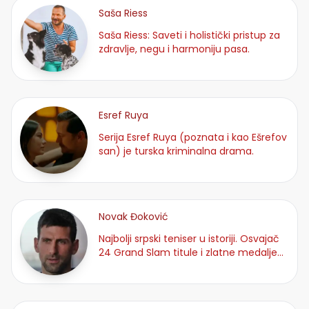
Saša Riess
Saša Riess: Saveti i holistički pristup za
zdravlje, negu i harmoniju pasa.
Esref Ruya
Serija Esref Ruya (poznata i kao Ešrefov
san) je turska kriminalna drama.
Novak Đoković
Najbolji srpski teniser u istoriji. Osvajač
24 Grand Slam titule i zlatne medalje
na OI u Parizu.