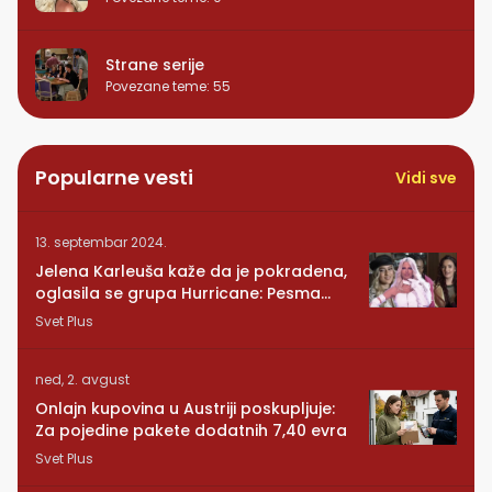
Strane serije
Povezane teme
:
55
Popularne vesti
Vidi sve
13. septembar 2024.
Jelena Karleuša kaže da je pokradena,
oglasila se grupa Hurricane: Pesma
RUNDE je naša!
Svet Plus
ned, 2. avgust
Onlajn kupovina u Austriji poskupljuje:
Za pojedine pakete dodatnih 7,40 evra
Svet Plus