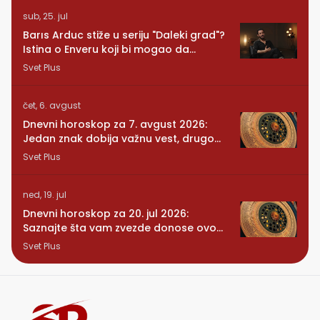
sub, 25. jul
Barıs Arduc stiže u seriju "Daleki grad"?
Istina o Enveru koji bi mogao da
promeni sve
Svet Plus
čet, 6. avgust
Dnevni horoskop za 7. avgust 2026:
Jedan znak dobija važnu vest, drugom
se vraća osoba iz prošlosti
Svet Plus
ned, 19. jul
Dnevni horoskop za 20. jul 2026:
Saznajte šta vam zvezde donose ovog
ponedeljka
Svet Plus