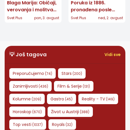
Blaga Marija: Običaji,
Poruka iz 1886.
verovanja i molitva
pronađena posle
velike zaštitnice žena
skoro 132 godine:
Svet Plus
pon, 3. avgust
Svet Plus
ned, 2. avgust
Koordinate otkrile
njeno poreklo
💡 Još tagova
Vidi sve
Preporučujemo
Stars
(
74
)
(
200
)
Zanimljivosti
Film & Serije
(
436
)
(
131
)
Kolumne
Gastro
Reality - TV
(
209
)
(
45
)
(
149
)
Horoskop
Život u Austriji
(
670
)
(
388
)
Top vesti
Royals
(
1037
)
(
32
)