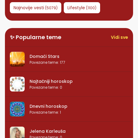
Najnovije vesti
Lifestyle
(
5079
)
(
1100
)
✨ Popularne teme
Vidi sve
Domaći Stars
Povezane teme
:
177
Najtačniji horoskop
Povezane teme
:
0
Dnevni horoskop
Povezane teme
:
1
Jelena Karleuša
Povezane teme
:
0