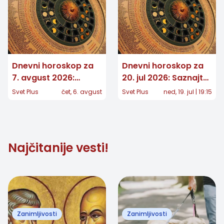
Dnevni horoskop za
Dnevni horoskop za
7. avgust 2026:
20. jul 2026: Saznajte
Jedan znak dobija
šta vam zvezde
Svet Plus
čet, 6. avgust
Svet Plus
ned, 19. jul | 19:15
važnu vest, drugom
donose ovog
se vraća osoba iz
ponedeljka
prošlosti
Najčitanije vesti!
Zanimljivosti
Zanimljivosti