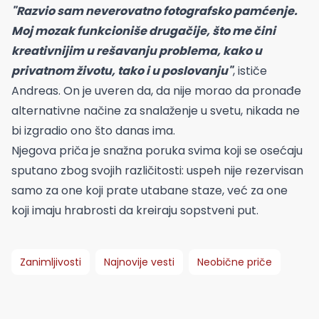
"Razvio sam neverovatno fotografsko pamćenje.
Moj mozak funkcioniše drugačije, što me čini
kreativnijim u rešavanju problema, kako u
privatnom životu, tako i u poslovanju"
, ističe
Andreas. On je uveren da, da nije morao da pronađe
alternativne načine za snalaženje u svetu, nikada ne
bi izgradio ono što danas ima.
Njegova priča je snažna poruka svima koji se osećaju
sputano zbog svojih različitosti: uspeh nije rezervisan
samo za one koji prate utabane staze, već za one
koji imaju hrabrosti da kreiraju sopstveni put.
Zanimljivosti
Najnovije vesti
Neobične priče