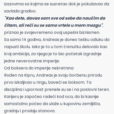
izazovima sa kojima se susretao dok je pokušavao da
savlada gradivo.
"Kao dete, davao sam sve od sebe da naučim da
čitam, ali reči su se samo vrtele u mom mozgu"
,
priznao je svojevremeno ovaj uspešni biznismen.
Sa samo 14 godina, Andreas je doneo tešku odluku da
napusti školu. Iako je to u tom trenutku delovalo kao
kraj ambicija, za njega je to bio početak izgradnje
jedne neverovatne imperije.
Od boksera do imperije nekretnina
Rođen na Kipru, Andreas je svoju borbenu prirodu
prvo iskaljivao u ringu, baveći se boksom. Ta
disciplina i upornost prenele su se i na poslovni teren.
Karijeru je započeo radeći kod oca, da bi kasnije
samostalno počeo da ulaže u kupovinu zemljišta,
gradnju i prodaju stanova.