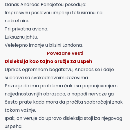
Danas Andreas Panajotou poseduje:
Impresivnu poslovnu imperiju fokusiranu na
nekretnine.
Tri privatna aviona.
Luksuznu jahtu.
Velelepno imanje u blizini Londona.
Povezane vesti
Disleksija kao tajno oružje za uspeh
Uprkos ogromnom bogatstvu, Andreas se i dalje
suočava sa svakodnevnim izazovima.
Priznaje da ima problema čak i sa popunjavanjem
najjednostavnijih obrazaca, a napadi nervoze ga
često prate kada mora da pročita saobraćajni znak
tokom vožnje.
Ipak, on veruje da upravo disleksija stoji iza njegovog
uspeha.