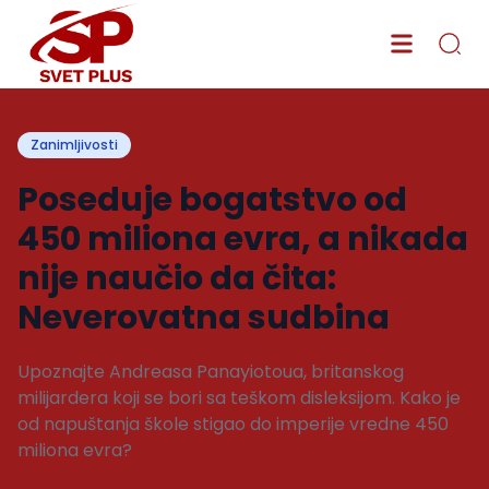
Zanimljivosti
Poseduje bogatstvo od
450 miliona evra, a nikada
nije naučio da čita:
Neverovatna sudbina
Upoznajte Andreasa Panayiotoua, britanskog
milijardera koji se bori sa teškom disleksijom. Kako je
od napuštanja škole stigao do imperije vredne 450
miliona evra?