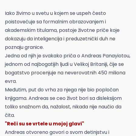
Iako živimo u svetu u kojem se uspeh često
poistovećuje sa formalnim obrazovanjem i
akademskim titulama, postoje životne priče koje
dokazuju da inteligencija i preduzetnički duh ne
poznaju granice.
Jedna od njih je svakako priča o Andreas Panayiotou,
jednom od najbogatijih ljudi u Velikoj Britaniji, čije se
bogatstvo procenjuje na neverovatnih 450 miliona
evra.
Međutim, put do vrha za njega nije bio popločan
knjigama. Andreas se ceo život bori sa disleksijom
toliko snažnom da, nažalost, nikada nije naučio da
čita.
"Reči su se vrtele u mojoj glavi"
Andreas otvoreno govori o svom detinjstvu i