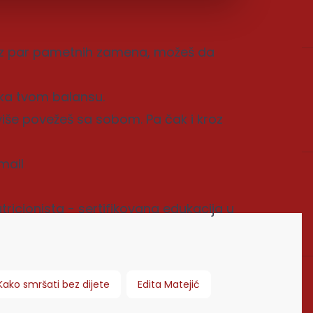
li uz par pametnih zamena, možeš da
eka tvom balansu.
š više povežeš sa sobom. Pa čak i kroz
mail
utricionista - sertifikovana edukacija u
Kako smršati bez dijete
Edita Matejić