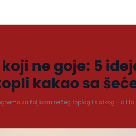
 koji ne goje: 5 ide
topli kakao sa še
emo za šoljicom nečeg toplog i slatkog – ali to 