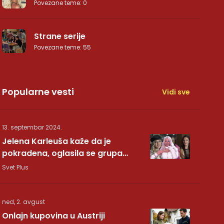
Povezane teme
:
0
Strane serije
Povezane teme
:
55
Popularne vesti
Vidi sve
13. septembar 2024.
Jelena Karleuša kaže da je
pokradena, oglasila se grupa
Hurricane: Pesma RUNDE je naša!
Svet Plus
ned, 2. avgust
Onlajn kupovina u Austriji