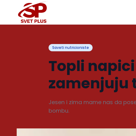
Saveti nutricioniste
Topli napici
zamenjuju 
Jesen i zima mame nas da posegn
bombu.