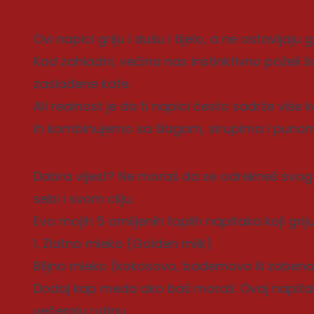
Ovi napici griju i dušu i tijelo, a ne ostavljaju g
Kad zahladni, većina nas instinktivno poželi š
zaslađene kafe.
Ali realnost je da ti napici često sadrže više
ih kombinujemo sa šlagom, sirupima i pun
Povezane
Dobra vijest? Ne moraš da se odrekneš svog 
sebi i svom cilju.
Evo mojih 5 omiljenih toplih napitaka koji griju
1. Zlatno mleko (Golden milk)
Biljno mleko (kokosovo, bademovo ili zoben
Dodaj kap meda ako baš moraš. Ovaj napitak 
večernju rutinu.