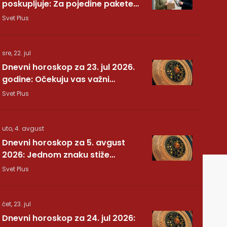
poskupljuje: Za pojedine pakete
dodatnih 7,40 evra
Svet Plus
sre, 22. jul
Dnevni horoskop za 23. jul 2026.
godine: Očekuju vas važni
preokreti!
Svet Plus
uto, 4. avgust
Dnevni horoskop za 5. avgust
2026: Jednom znaku stiže
potvrda koju je dugo čekao
Svet Plus
čet, 23. jul
Dnevni horoskop za 24. jul 2026: