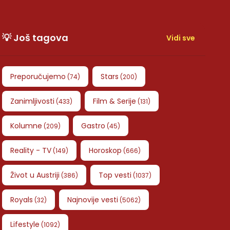
💡 Još tagova
Vidi sve
Preporučujemo
Stars
(
74
)
(
200
)
Zanimljivosti
Film & Serije
(
433
)
(
131
)
Kolumne
Gastro
(
209
)
(
45
)
Reality - TV
Horoskop
(
149
)
(
666
)
Život u Austriji
Top vesti
(
386
)
(
1037
)
Royals
Najnovije vesti
(
32
)
(
5062
)
Lifestyle
(
1092
)