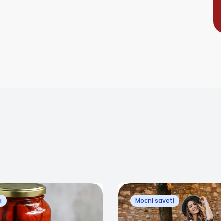
a
Modni saveti