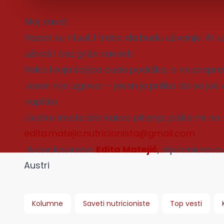
Moj savet
Napici su ritual. I treba da budu uživanje. A
uživaš i bez griže savesti.
Neka tvoja šoljica bude podrška, a ne prepr
Jesen nije izgovor - jesen je prilika da se jo
napitke.
Ukoliko imate bilo kakva pitanja, pišite mi na 
edita.matejic.nutricionista@gmail.com
Autor kolumne:
Edita Matejić
, diplomirani n
Austri
Kolumne
Saveti nutricioniste
Top vesti