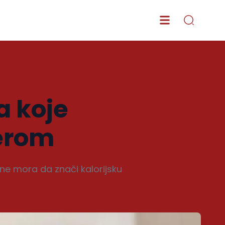
ja koje
ćerom
ne mora da znači kalorijsku