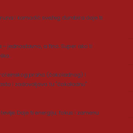
limuna i komadić svežeg đumbira daje ti
– jednostavno, a fino. Super ako ti
ško.
proteinskog praha (čokoladnog) i
sto i zadovoljava tu "čokoladnu"
tevije. Daje ti energiju, fokus i zamenu