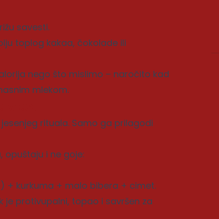
rižu savesti.
olju toplog kakaa, čokolade ili
 kalorija nego što mislimo – naročito kad
omasnim mlekom.
 vesti
jesenjeg rituala. Samo ga prilagodi
, opuštaju i ne goje:
o) + kurkuma + malo bibera + cimet.
je protivupalni, topao i savršen za