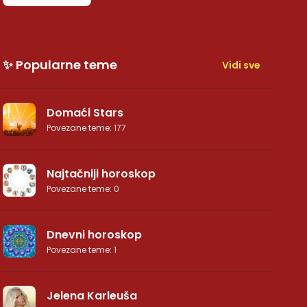
✨ Popularne teme
Vidi sve
Domaći Stars
Povezane teme
:
177
Najtačniji horoskop
Povezane teme
:
0
Dnevni horoskop
Povezane teme
:
1
Jelena Karleuša