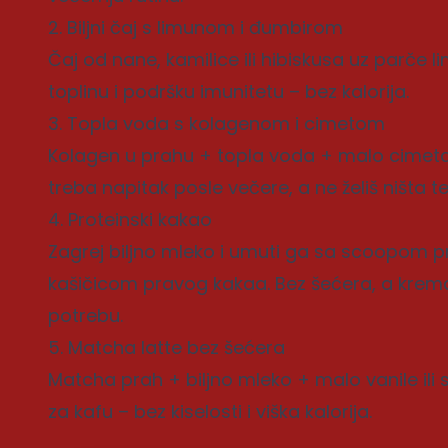
2. Biljni čaj s limunom i đumbirom
Čaj od nane, kamilice ili hibiskusa uz parče 
toplinu i podršku imunitetu – bez kalorija.
3. Topla voda s kolagenom i cimetom
Kolagen u prahu + topla voda + malo cimeta 
treba napitak posle večere, a ne želiš ništa te
4. Proteinski kakao
Zagrej biljno mleko i umuti ga sa scoopom 
kašičicom pravog kakaa. Bez šećera, a krema
potrebu.
5. Matcha latte bez šećera
Matcha prah + biljno mleko + malo vanile ili s
za kafu – bez kiselosti i viška kalorija.