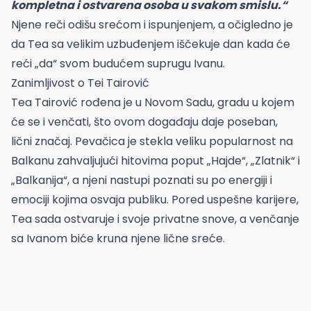
kompletna i ostvarena osoba u svakom smislu.“
Njene reči odišu srećom i ispunjenjem, a očigledno je
da Tea sa velikim uzbuđenjem iščekuje dan kada će
reći „da“ svom budućem suprugu Ivanu.
Zanimljivost o Tei Tairović
Tea Tairović rođena je u Novom Sadu, gradu u kojem
će se i venčati, što ovom događaju daje poseban,
lični značaj. Pevačica je stekla veliku popularnost na
Balkanu zahvaljujući hitovima poput „Hajde“, „Zlatnik“ i
„Balkanija“, a njeni nastupi poznati su po energiji i
emociji kojima osvaja publiku. Pored uspešne karijere,
Tea sada ostvaruje i svoje privatne snove, a venčanje
sa Ivanom biće kruna njene lične sreće.