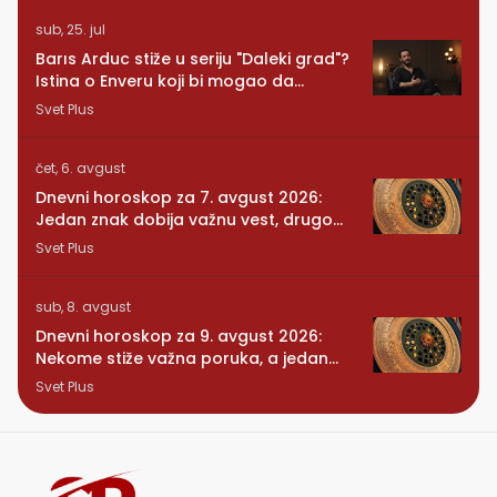
sub, 25. jul
Barıs Arduc stiže u seriju "Daleki grad"?
Istina o Enveru koji bi mogao da
promeni sve
Svet Plus
čet, 6. avgust
Dnevni horoskop za 7. avgust 2026:
Jedan znak dobija važnu vest, drugom
se vraća osoba iz prošlosti
Svet Plus
sub, 8. avgust
Dnevni horoskop za 9. avgust 2026:
Nekome stiže važna poruka, a jedan
znak konačno preseca
Svet Plus