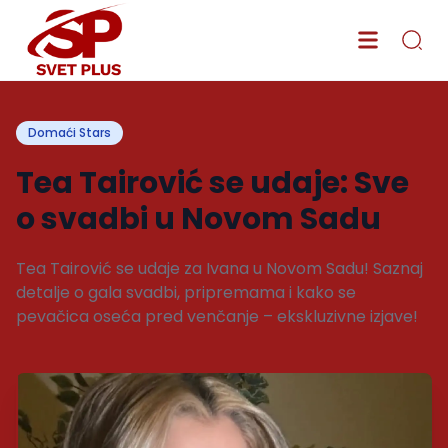
Domaći Stars
Tea Tairović se udaje: Sve
o svadbi u Novom Sadu
Tea Tairović se udaje za Ivana u Novom Sadu! Saznaj
detalje o gala svadbi, pripremama i kako se
pevačica oseća pred venčanje – ekskluzivne izjave!