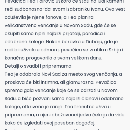
Pevačica Tea Tairović uskoro će stati na ludi kamen i
reći sudbonosno ‘da’ svom izabraniku Ivanu. Ova vest
oduševila je njene fanove, a Tea planira
veličanstveno venčanje u Novom Sadu, gde će se
okupiti samo njeni najbliži prijatelji, porodica i
odabrane kolege. Nakon boravka u Dubaiju, gde je
radila i uživala u odmoru, pevačica se vratila u Srbiju i
konačno progovorila o svom velikom danu.
Detalji o svadbi i pripremama
Tea je odabrala Novi Sad za mesto svog venčanja, a
proslava će biti intimna, ali glamurozna. Pevačica
sprema gala venčanje koje će se održati u Novom
Sadu, a biće pozvani samo najbliži članovi i odabrane
kolege, otkriveno je ranije. Tea trenutno uživa u
pripremama, a njeni obožavaoci jedva čekaju da vide
kako će izgledati ovaj poseban događaj.