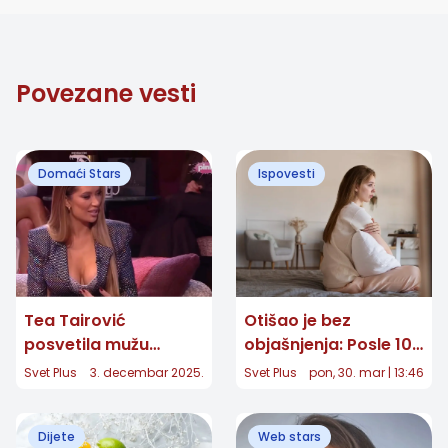
Povezane vesti
Domaći Stars
Ispovesti
Tea Tairović
Otišao je bez
posvetila mužu
objašnjenja: Posle 10
pesmu nakon svađe:
godina braka ostala
Svet Plus
3. decembar 2025.
Svet Plus
pon, 30. mar | 13:46
"Mislila sam da je
sam sama preko noći
kraj"
Dijete
Web stars