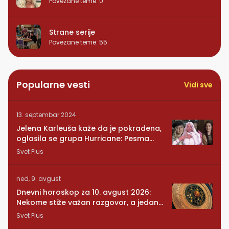
Povezane teme
:
0
Strane serije
Povezane teme
:
55
Popularne vesti
Vidi sve
13. septembar 2024.
Jelena Karleuša kaže da je pokradena,
oglasila se grupa Hurricane: Pesma
RUNDE je naša!
Svet Plus
ned, 9. avgust
Dnevni horoskop za 10. avgust 2026:
Nekome stiže važan razgovor, a jedan
znak mora da posluša srce
Svet Plus