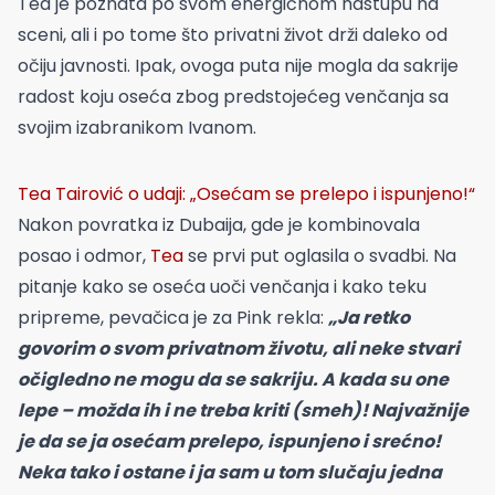
Tea je poznata po svom energičnom nastupu na
sceni, ali i po tome što privatni život drži daleko od
očiju javnosti. Ipak, ovoga puta nije mogla da sakrije
radost koju oseća zbog predstojećeg venčanja sa
svojim izabranikom Ivanom.
Tea Tairović o udaji: „Osećam se prelepo i ispunjeno!“
Nakon povratka iz Dubaija, gde je kombinovala
posao i odmor,
Tea
se prvi put oglasila o svadbi. Na
pitanje kako se oseća uoči venčanja i kako teku
pripreme, pevačica je za Pink rekla:
„Ja retko
govorim o svom privatnom životu, ali neke stvari
očigledno ne mogu da se sakriju. A kada su one
lepe – možda ih i ne treba kriti (smeh)! Najvažnije
je da se ja osećam prelepo, ispunjeno i srećno!
Neka tako i ostane i ja sam u tom slučaju jedna