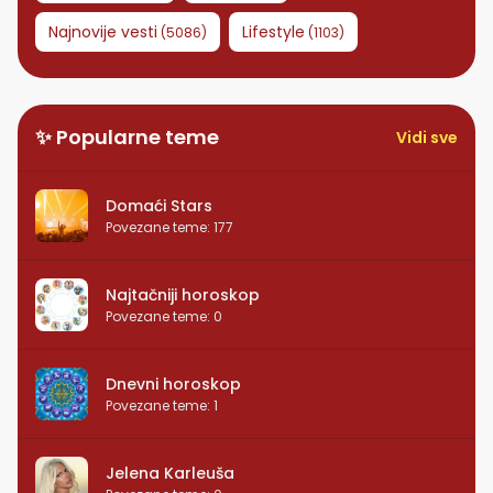
Najnovije vesti
Lifestyle
(
5086
)
(
1103
)
✨ Popularne teme
Vidi sve
Domaći Stars
Povezane teme
:
177
Najtačniji horoskop
Povezane teme
:
0
Dnevni horoskop
Povezane teme
:
1
Jelena Karleuša