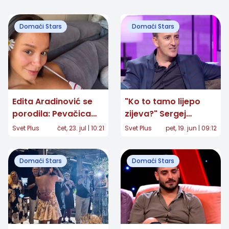
Domaći Stars
Domaći Stars
Edita Aradinović se
"Ko to tamo lijepo
porodila: Pevačica
zijeva?" Sergej
objavila prvu
Ćetković posle 40
Svet Plus
čet, 23. jul | 10:21
Svet Plus
pet, 19. jun | 09:12
fotografiju ćerke
godina otkrio snimak
koji je mnoge
Domaći Stars
Domaći Stars
raznežio