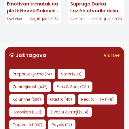
Emotivan trenutak na
Supruga Darka
plaži: Novak Đoković
Lazića otvorila dušu:
iznenadio Jelenu
"Nikada se nećemo
Svet Plus
čet, 18. jun | 19:57
Svet Plus
čet, 18. jun | 09:20
porukom na nebu za
oporaviti, ostaje
40. rođendan
ožiljak za ceo život"
💡 Još tagova
Vidi sve
Preporučujemo
Stars
(
74
)
(
200
)
Zanimljivosti
Film & Serije
(
437
)
(
131
)
Kolumne
Gastro
Reality - TV
(
209
)
(
45
)
(
149
)
Horoskop
Život u Austriji
(
672
)
(
389
)
Top vesti
Royals
(
1037
)
(
32
)