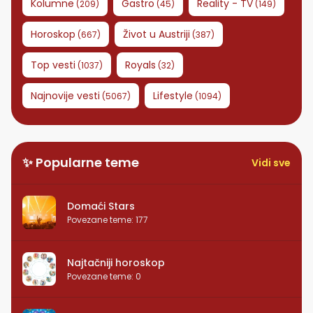
Kolumne
Gastro
Reality - TV
(
209
)
(
45
)
(
149
)
Horoskop
Život u Austriji
(
667
)
(
387
)
Top vesti
Royals
(
1037
)
(
32
)
Najnovije vesti
Lifestyle
(
5067
)
(
1094
)
✨ Popularne teme
Vidi sve
Domaći Stars
Povezane teme
:
177
Najtačniji horoskop
Povezane teme
:
0