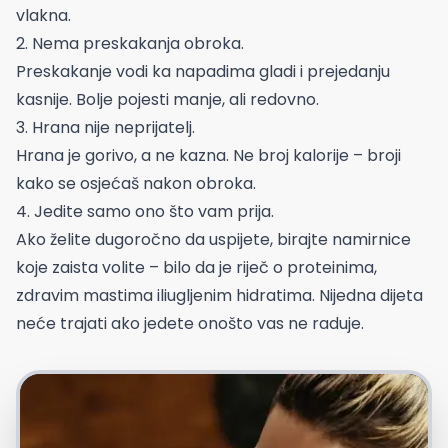
vlakna.
2. Nema preskakanja obroka.
Preskakanje vodi ka napadima gladi i prejedanju
kasnije. Bolje pojesti manje, ali redovno.
3. Hrana nije neprijatelj.
Hrana je gorivo, a ne kazna. Ne broj kalorije – broji
kako se osjećaš nakon obroka.
4. Jedite samo ono što vam prija.
Ako želite dugoročno da uspijete, birajte namirnice
koje zaista volite – bilo da je riječ o proteinima,
zdravim mastima iliugljenim hidratima. Nijedna dijeta
neće trajati ako jedete onošto vas ne raduje.
Foto: Freepik.com