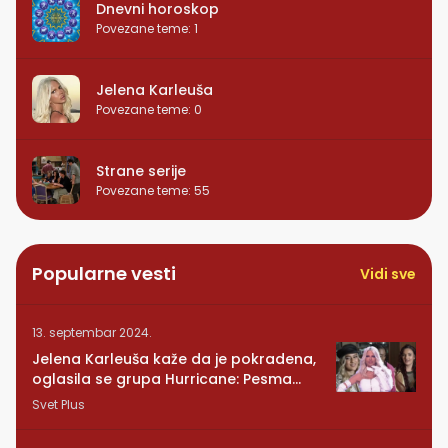
Dnevni horoskop
Povezane teme
:
1
Jelena Karleuša
Povezane teme
:
0
Strane serije
Povezane teme
:
55
Popularne vesti
Vidi sve
13. septembar 2024.
Jelena Karleuša kaže da je pokradena,
oglasila se grupa Hurricane: Pesma
RUNDE je naša!
Svet Plus