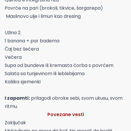
Povrće na pari (brokoli, tikvice, šargarepa)
Maslinovo ulje i limun kao dresing
Užina 2
1 banana + par badema
Čaj bez šećera
Večera
Supa od bundeve ili kremasta čorba s povrćem
Salata sa tunjevinom ili leblebijama
Kašika sjemenki
I zapamti:
prilagodi obroke sebi, svom ukusu, svom
ritmu.
Povezane vesti
Zaključak
Mršavljenje ne mora da boli. Ne moraš da brojiš