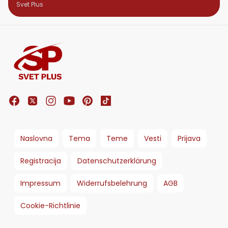
stiže iznenađenje
Svet Plus
Naslovna
Tema
Teme
Vesti
Prijava
Registracija
Datenschutzerklärung
Impressum
Widerrufsbelehrung
AGB
Cookie-Richtlinie