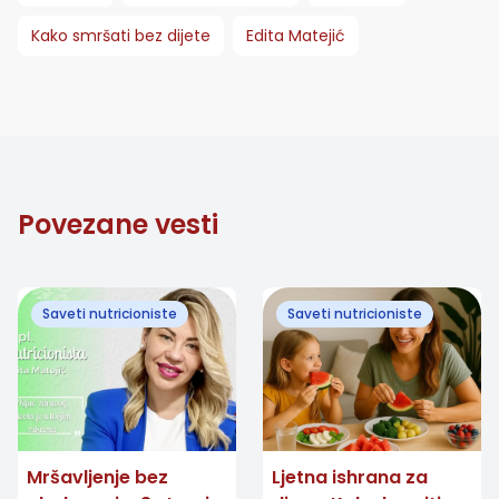
Kako smršati bez dijete
Edita Matejić
Povezane vesti
Saveti nutricioniste
Saveti nutricioniste
Mršavljenje bez
Ljetna ishrana za