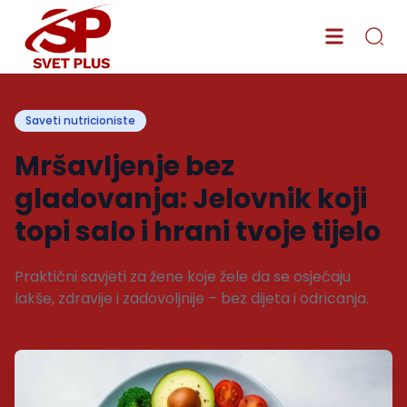
Saveti nutricioniste
Mršavljenje bez
gladovanja: Jelovnik koji
topi salo i hrani tvoje tijelo
Praktični savjeti za žene koje žele da se osjećaju
lakše, zdravije i zadovoljnije – bez dijeta i odricanja.