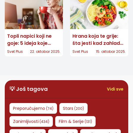
Topli napici koji ne
Hrana koja te grije:
goje: 5 ideja koje
šta jesti kad zahladni
zamenjuju topli kakao
- a ne želiš da se
Svet Plus
22. oktobar 2025.
Svet Plus
15. oktobar 2025.
sa šećerom
ugojiš
💡 Još tagova
Vidi sve
Preporučujemo
Stars
(
74
)
(
200
)
Zanimljivosti
Film & Serije
(
434
)
(
131
)