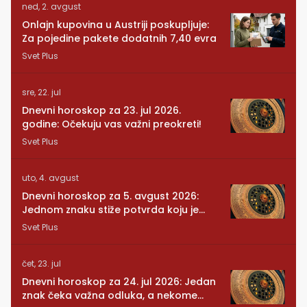
ned, 2. avgust
Onlajn kupovina u Austriji poskupljuje:
Za pojedine pakete dodatnih 7,40 evra
Svet Plus
sre, 22. jul
Dnevni horoskop za 23. jul 2026.
godine: Očekuju vas važni preokreti!
Svet Plus
uto, 4. avgust
Dnevni horoskop za 5. avgust 2026:
Jednom znaku stiže potvrda koju je
dugo čekao
Svet Plus
čet, 23. jul
Dnevni horoskop za 24. jul 2026: Jedan
znak čeka važna odluka, a nekome