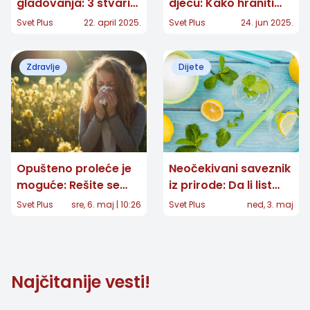
gladovanja: 3 stvari
djecu: Kako hraniti
koje svaka žena
mališane tokom
Svet Plus
22. april 2025.
Svet Plus
24. jun 2025.
treba da zna pre
toplih dana bez
nego što krenete na
stresa
Zdravlje
Dijete
dijetu
Opušteno proleće je
Neočekivani saveznik
moguće: Rešite se
iz prirode: Da li list
alergena iz nosa uz
nane može da prevari
Svet Plus
sre, 6. maj | 10:26
Svet Plus
ned, 3. maj
ove jednostavne
vaš apetit?
metode
Najčitanije vesti!