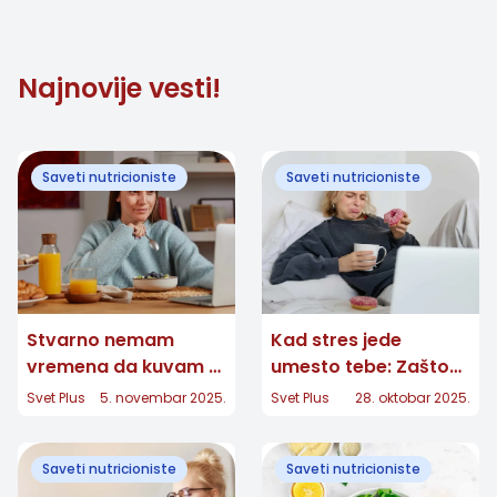
Najnovije vesti!
Saveti nutricioniste
Saveti nutricioniste
Stvarno nemam
Kad stres jede
vremena da kuvam –
umesto tebe: Zašto
evo šta jedem kad
se zimi gojimo i kako
Svet Plus
5. novembar 2025.
Svet Plus
28. oktobar 2025.
sam u haosu
da se vratiš sebi
Saveti nutricioniste
Saveti nutricioniste