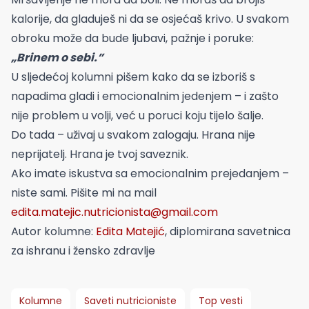
kalorije, da gladuješ ni da se osjećaš krivo. U svakom
obroku može da bude ljubavi, pažnje i poruke:
„Brinem o sebi.”
U sljedećoj kolumni pišem kako da se izboriš s
napadima gladi i emocionalnim jedenjem – i zašto
nije problem u volji, već u poruci koju tijelo šalje.
Do tada – uživaj u svakom zalogaju. Hrana nije
neprijatelj. Hrana je tvoj saveznik.
Ako imate iskustva sa emocionalnim prejedanjem –
niste sami. Pišite mi na mail
edita.matejic.nutricionista@gmail.com
Autor kolumne:
Edita Matejić
, diplomirana savetnica
za ishranu i žensko zdravlje
Kolumne
Saveti nutricioniste
Top vesti