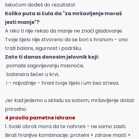
lakoćom dođeš do rezultata!
Koliko puta si čula da "za mršavljenje moraš
jesti manje"?
A niko ti nije rekao da manje ne znači gladovanje.
Tvoje tijelo nije stvoreno da se bori s hranom – ono
traži balans, sigurnost i podršku.
Zato ti danas donosim jelovnik koji:
pomaže sagorijevanju masnoće,
balansira šećer u krvi,
i – najvažnije – hrani tvoje tijelo i um bez stresa.
Jer kad jedemo u skladu sa sobom, mršavljenje dolazi
prirodno.
4 pravila pametne ishrane
1. Svaki obrok mora da te nahrani – ne samo zasiti.
Biraš hranjive kombinacije: proteini + zdrave masti +