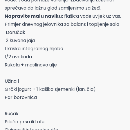
sprečava da lažnu glad zamijenimo za žeđ.
Napravite malu naviku:
flašica vode uvijek uz vas.
Primjer dnevnog jelovnika za balans i topljenje sala
Doručak
2 kuvana jaja
1 kriška integralnog hljeba
1/2 avokada
Rukola + maslinovo ulje
Užina 1
Grčki jogurt + 1 kašika sjemenki (lan, čia)
Par borovnica
Ručak
Pileća prsa ili tofu
Quinoa ili integralna riža