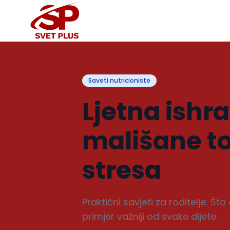
Saveti nutricioniste
Ljetna ishr
mališane t
stresa
Praktični savjeti za roditelje: Št
primjer važniji od svake dijete.