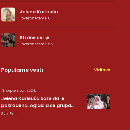
Jelena Karleuša
Povezane teme
:
0
Strane serije
Povezane teme
:
55
Popularne vesti
Vidi sve
13. septembar 2024.
Jelena Karleuša kaže da je
pokradena, oglasila se grupa
Hurricane: Pesma RUNDE je naša!
Svet Plus