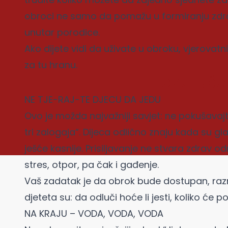
obroci ne samo da pomažu u formiranju zdra
unutar porodice.
Ako dijete vidi da uživate u obroku, vjerovatn
za tu hranu.
Preporuče
NE TJE-RAJ-TE DJECU DA JEDU
Ovo je možda najvažniji savjet: ne pokušavaj
tri zalogaja“. Dijeca odlično znaju kada su g
ješće kasnije. Prisiljavanje ne stvara zdrav 
stres, otpor, pa čak i gađenje.
Vaš zadatak je da obrok bude dostupan, raznol
djeteta su: da odluči hoće li jesti, koliko će poj
NA KRAJU – VODA, VODA, VODA