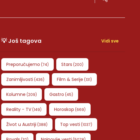
💡 Još tagova
Vidi sve
Preporučujemo
Stars
(
74
)
(
200
)
Zanimljivosti
Film & Serije
(
436
)
(
131
)
Kolumne
Gastro
(
209
)
(
45
)
Reality - TV
Horoskop
(
149
)
(
669
)
Život u Austriji
Top vesti
(
388
)
(
1037
)
Royals
Najnovije vesti
(
32
)
(
5078
)