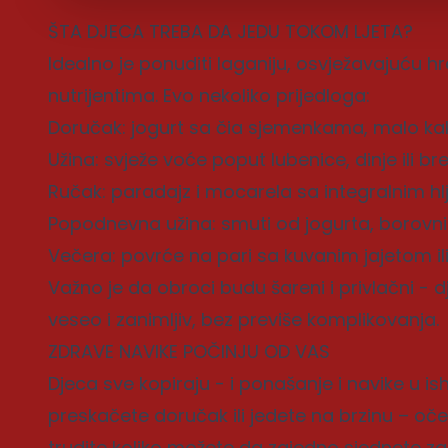
ŠTA DJECA TREBA DA JEDU TOKOM LJETA?
Idealno je ponuditi laganiju, osvježavajuću 
nutrijentima. Evo nekoliko prijedloga:
Doručak: jogurt sa čia sjemenkama, malo kak
Užina: svježe voće poput lubenice, dinje ili br
Ručak: paradajz i mocarela sa integralnim hl
Popodnevna užina: smuti od jogurta, borovnic
Večera: povrće na pari sa kuvanim jajetom il
Važno je da obroci budu šareni i privlačni - 
veseo i zanimljiv, bez previše komplikovanja.
ZDRAVE NAVIKE POČINJU OD VAS
Djeca sve kopiraju - i ponašanje i navike u is
preskačete doručak ili jedete na brzinu – oček
trudite koliko možete da zajedno sjednete z