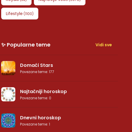
Lifestyle
(
1100
)
✨ Popularne teme
Vidi sve
Domaći Stars
Povezane teme
:
177
Najtačniji horoskop
Povezane teme
:
0
Dnevni horoskop
Povezane teme
:
1