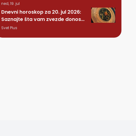
ned, 19. jul
Dnevni horoskop za 20. jul 2026:
Saznajte šta vam zvezde donose
ovog ponedeljka
Svet Plus