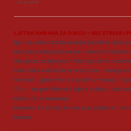
24. jun 2025.
LJETNA ISHRANA ZA DJECU – BEZ STRESA I P
Ljeto je period kada se mijenja rutina cijele 
napolju, često putovanja i neredovni obroci. 
da djeca „slabije jedu“ ili biraju samo određene
treba ista količina hrane kao zimi – manje se tr
tečnosti i generalno se apetit smanjuje. To je
Zato - ne paničite ako dijete odbije ručak koji 
ručka. Do vremena je.
Umjesto forsiranja hrane, pokušajte da razmi
balans.