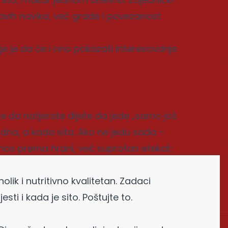
vih navika, već grade i povezanost
ije je da će i ono pokazati interesovanje
ne vesti
te da natjerate dijete da jede „samo još
ladna, a kada sita. Ako ne jedu sada –
odnos prema hrani, već suprotan efekat:
ik i nutritivno kvalitetan. Zadaci
esti i kada je sito. Poštujte to.