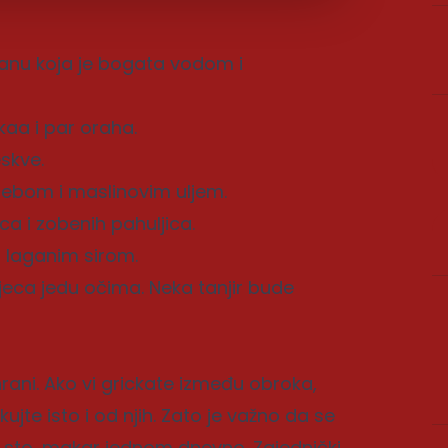
hranu koja je bogata vodom i
aa i par oraha.
eskve.
jebom i maslinovim uljem.
a i zobenih pahuljica.
i laganim sirom.
djeca jedu očima. Neka tanjir bude
hrani. Ako vi grickate između obroka,
ujte isto i od njih. Zato je važno da se
a sto, makar jednom dnevno. Zajednički