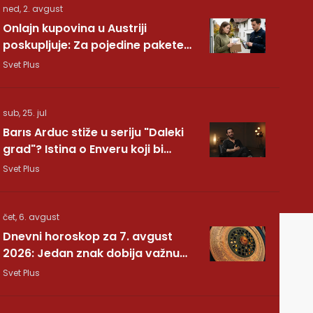
ned, 2. avgust
Onlajn kupovina u Austriji
poskupljuje: Za pojedine pakete
dodatnih 7,40 evra
Svet Plus
sub, 25. jul
Barıs Arduc stiže u seriju "Daleki
grad"? Istina o Enveru koji bi
mogao da promeni sve
Svet Plus
čet, 6. avgust
Dnevni horoskop za 7. avgust
2026: Jedan znak dobija važnu
vest, drugom se vraća osoba iz
Svet Plus
prošlosti