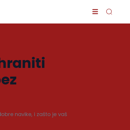
hraniti
bez
dobre navike, i zašto je vaš