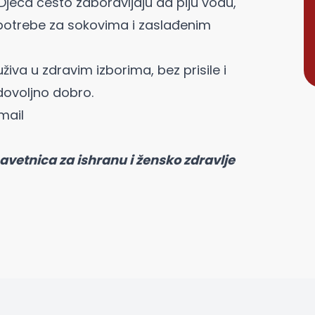
 Djeca često zaboravljaju da piju vodu,
 potrebe za sokovima i zaslađenim
uživa u zdravim izborima, bez prisile i
 dovoljno dobro.
mail
avetnica za ishranu i žensko zdravlje