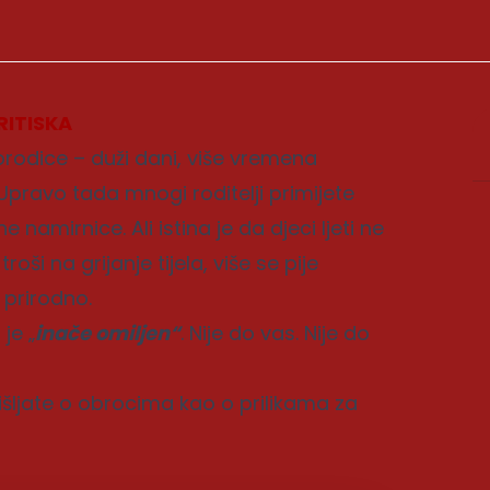
RITISKA
porodice – duži dani, više vremena
Upravo tada mnogi roditelji primijete
 namirnice. Ali istina je da djeci ljeti ne
oši na grijanje tijela, više se pije
 prirodno.
je „
inače omiljen“
. Nije do vas. Nije do
šljate o obrocima kao o prilikama za