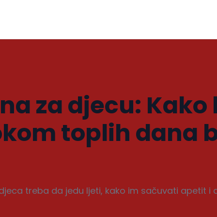
ana za djecu: Kako 
okom toplih dana 
a djeca treba da jedu ljeti, kako im sačuvati apetit i 