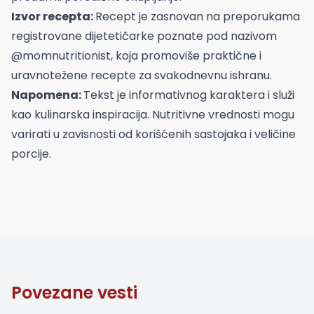
Izvor recepta:
Recept je zasnovan na preporukama
registrovane dijetetičarke poznate pod nazivom
@momnutritionist, koja promoviše praktične i
uravnotežene recepte za svakodnevnu ishranu.
Napomena:
Tekst je informativnog karaktera i služi
kao kulinarska inspiracija. Nutritivne vrednosti mogu
varirati u zavisnosti od korišćenih sastojaka i veličine
porcije.
Povezane vesti