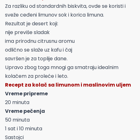
Za razliku od standardnih biskvita, ovde se koristi i
sveže ceđeni limunov sok i korica limuna.
Rezultat je desert koji:
nije previše sladak
ima prirodnu citrusnu aromu
odlično se slaže uz kafu i čaj
savršen je za toplije dane.
Upravo zbog toga mnogi ga smatraju idealnim
kolačem za proleće i leto.
Recept za kolač sa limunom i maslinovim uljem
Vreme pripreme
20 minuta
Vreme pečenja
50 minuta
1 sat i 10 minuta
Sastojci