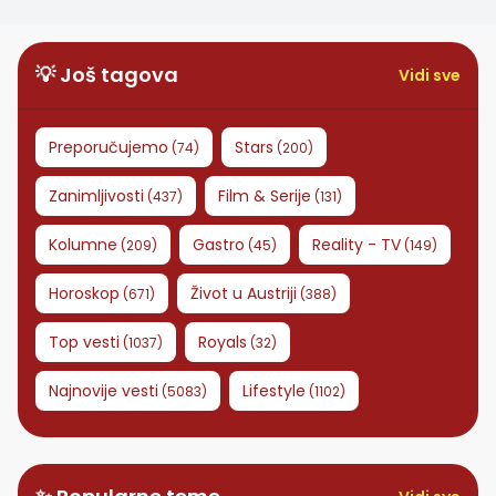
💡 Još tagova
Vidi sve
Preporučujemo
Stars
(
74
)
(
200
)
Zanimljivosti
Film & Serije
(
437
)
(
131
)
Kolumne
Gastro
Reality - TV
(
209
)
(
45
)
(
149
)
Horoskop
Život u Austriji
(
671
)
(
388
)
Top vesti
Royals
(
1037
)
(
32
)
Najnovije vesti
Lifestyle
(
5083
)
(
1102
)