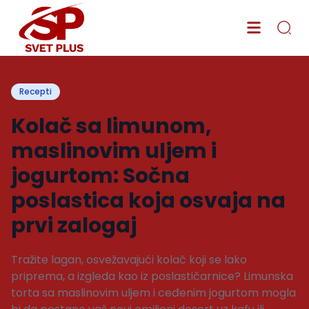
Recepti
Kolač sa limunom,
maslinovim uljem i
jogurtom: Sočna
poslastica koja osvaja na
prvi zalogaj
Tražite lagan, osvežavajući kolač koji se lako
priprema, a izgleda kao iz poslastičarnice? Limunska
torta sa maslinovim uljem i ceđenim jogurtom mogla