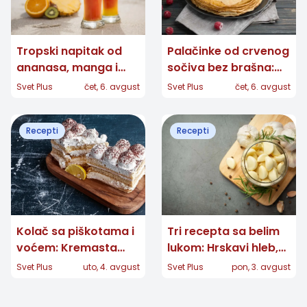
Tropski napitak od
Palačinke od crvenog
ananasa, manga i
sočiva bez brašna:
narandže: Osveženje
Jednostavan recept
Svet Plus
čet, 6. avgust
Svet Plus
čet, 6. avgust
gotovo za nekoliko
za ukusan doručak
minuta
Recepti
Recepti
Kolač sa piškotama i
Tri recepta sa belim
voćem: Kremasta
lukom: Hrskavi hleb,
poslastica bez
kremasti sos i kiseli
Svet Plus
uto, 4. avgust
Svet Plus
pon, 3. avgust
pečenja koja vraća u
čenovi
detinjstvo