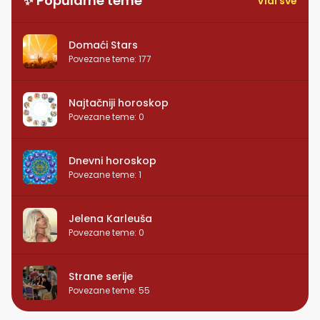
✨ Popularne teme
Vidi sve
Domaći Stars
Povezane teme
:
177
Najtačniji horoskop
Povezane teme
:
0
Dnevni horoskop
Povezane teme
:
1
Jelena Karleuša
Povezane teme
:
0
Strane serije
Povezane teme
:
55