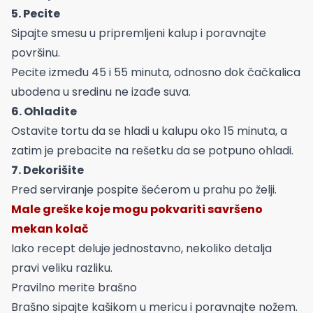
5. Pecite
Sipajte smesu u pripremljeni kalup i poravnajte
površinu.
Pecite između 45 i 55 minuta, odnosno dok čačkalica
ubodena u sredinu ne izađe suva.
6. Ohladite
Ostavite tortu da se hladi u kalupu oko 15 minuta, a
zatim je prebacite na rešetku da se potpuno ohladi.
7. Dekorišite
Pred serviranje pospite šećerom u prahu po želji.
Male greške koje mogu pokvariti savršeno
mekan kolač
Iako recept deluje jednostavno, nekoliko detalja
pravi veliku razliku.
Pravilno merite brašno
Brašno sipajte kašikom u mericu i poravnajte nožem.