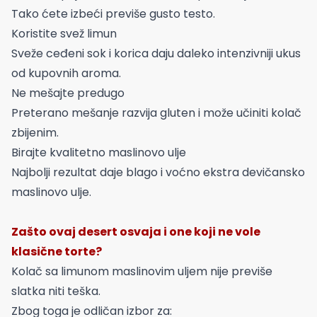
Tako ćete izbeći previše gusto testo.
Koristite svež limun
Sveže ceđeni sok i korica daju daleko intenzivniji ukus
od kupovnih aroma.
Ne mešajte predugo
Preterano mešanje razvija gluten i može učiniti kolač
zbijenim.
Birajte kvalitetno maslinovo ulje
Najbolji rezultat daje blago i voćno ekstra devičansko
maslinovo ulje.
Zašto ovaj desert osvaja i one koji ne vole
klasične torte?
Kolač sa limunom maslinovim uljem nije previše
slatka niti teška.
Zbog toga je odličan izbor za: