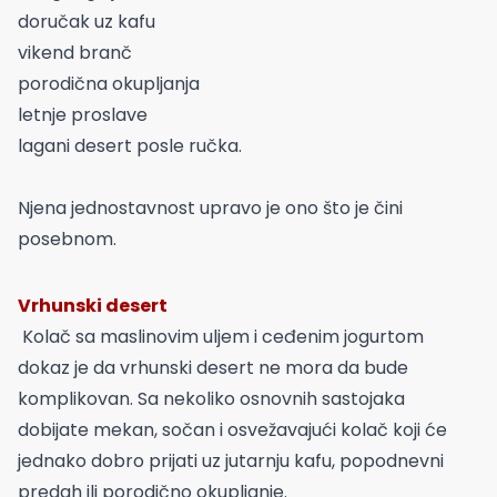
doručak uz kafu
vikend branč
porodična okupljanja
letnje proslave
lagani desert posle ručka.
Njena jednostavnost upravo je ono što je čini
posebnom.
Vrhunski desert
Kolač sa maslinovim uljem i ceđenim jogurtom
dokaz je da vrhunski desert ne mora da bude
komplikovan. Sa nekoliko osnovnih sastojaka
dobijate mekan, sočan i osvežavajući kolač koji će
jednako dobro prijati uz jutarnju kafu, popodnevni
predah ili porodično okupljanje.