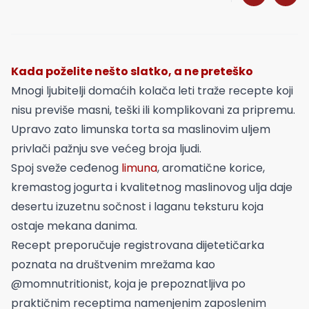
Kada poželite nešto slatko, a ne preteško
Mnogi ljubitelji domaćih kolača leti traže recepte koji
nisu previše masni, teški ili komplikovani za pripremu.
Upravo zato limunska torta sa maslinovim uljem
privlači pažnju sve većeg broja ljudi.
Spoj sveže ceđenog
limuna
, aromatične korice,
kremastog jogurta i kvalitetnog maslinovog ulja daje
desertu izuzetnu sočnost i laganu teksturu koja
ostaje mekana danima.
Recept preporučuje registrovana dijetetičarka
poznata na društvenim mrežama kao
@momnutritionist, koja je prepoznatljiva po
praktičnim receptima namenjenim zaposlenim