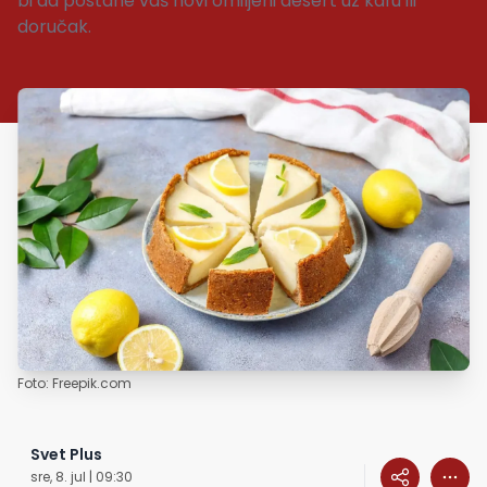
bi da postane vaš novi omiljeni desert uz kafu ili
doručak.
Foto: Freepik.com
Svet Plus
sre, 8. jul | 09:30