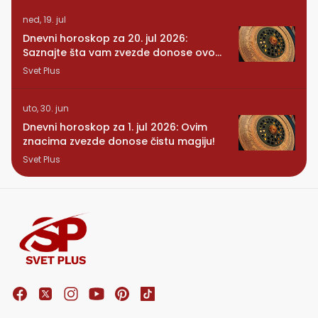
ned, 19. jul
Dnevni horoskop za 20. jul 2026:
Saznajte šta vam zvezde donose ovog
ponedeljka
Svet Plus
uto, 30. jun
Dnevni horoskop za 1. jul 2026: Ovim
znacima zvezde donose čistu magiju!
Svet Plus