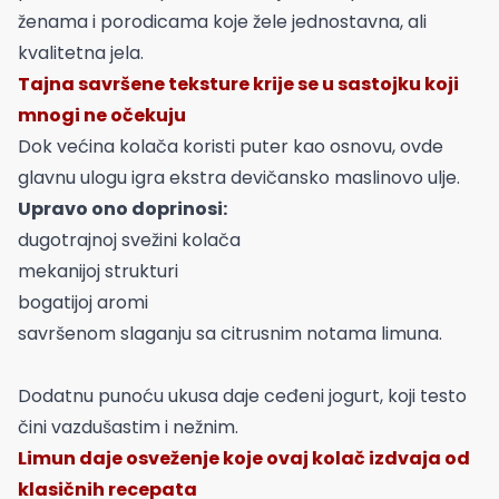
ženama i porodicama koje žele jednostavna, ali
kvalitetna jela.
Tajna savršene teksture krije se u sastojku koji
mnogi ne očekuju
Dok većina kolača koristi puter kao osnovu, ovde
glavnu ulogu igra ekstra devičansko maslinovo ulje.
Upravo ono doprinosi:
dugotrajnoj svežini kolača
mekanijoj strukturi
bogatijoj aromi
savršenom slaganju sa citrusnim notama limuna.
Dodatnu punoću ukusa daje ceđeni jogurt, koji testo
čini vazdušastim i nežnim.
Limun daje osveženje koje ovaj kolač izdvaja od
klasičnih recepata