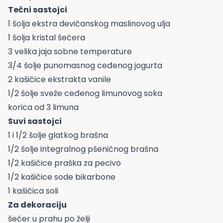
Tečni sastojci
1 šolja ekstra devičanskog maslinovog ulja
1 šolja kristal šećera
3 velika jaja sobne temperature
3/4 šolje punomasnog ceđenog jogurta
2 kašičice ekstrakta vanile
1/2 šolje sveže ceđenog limunovog soka
korica od 3 limuna
Suvi sastojci
1 i 1/2 šolje glatkog brašna
1/2 šolje integralnog pšeničnog brašna
1/2 kašičice praška za pecivo
1/2 kašičice sode bikarbone
1 kašičica soli
Za dekoraciju
šećer u prahu po želji