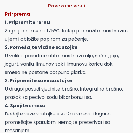
Povezane vesti
Prirprema
1. Pripremite rernu
Zagrejte rernu na 175°C. Kalup premažite maslinovim
uljem i obložite papirom za pečenje.
2. Pomešajte vlažne sastojke
U velikoj posudi umutite maslinovo ulje, šećer, jaja,
jogurt, vanilu, limunov sok i limunovu koricu dok
smesa ne postane potpuno glatka.
3. Pripremite suve sastojke
U drugoj posudi sjedinite brašno, integralno brašno,
prašak za pecivo, sodu bikarbonu i so.
4. Spojite smesu
Dodajte suve sastojke u vlažnu smesu i lagano
promešajte špatulom. Nemojte preterivati sa
mešanjem.