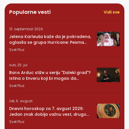
Popularne vesti
Vidi sve
13. septembar 2024.
Jelena Karleuša kaže da je pokradena,
oglasila se grupa Hurricane: Pesma
RUNDE je naša!
Svet Plus
sub, 25. jul
Barıs Arduc stiže u seriju "Daleki grad"?
Istina o Enveru koji bi mogao da
promeni sve
Svet Plus
čet, 6. avgust
Dnevni horoskop za 7. avgust 2026:
Jedan znak dobija važnu vest, drugom
se vraća osoba iz prošlosti
Svet Plus