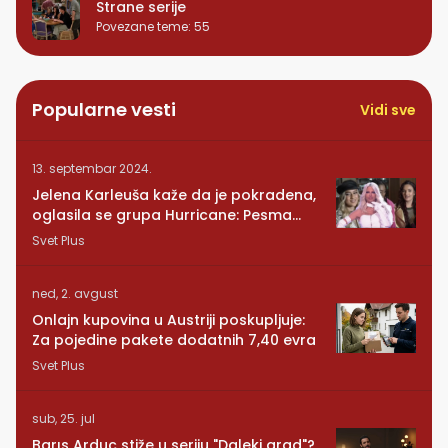
Strane serije
Povezane teme
:
55
Popularne vesti
Vidi sve
13. septembar 2024.
Jelena Karleuša kaže da je pokradena,
oglasila se grupa Hurricane: Pesma
RUNDE je naša!
Svet Plus
ned, 2. avgust
Onlajn kupovina u Austriji poskupljuje:
Za pojedine pakete dodatnih 7,40 evra
Svet Plus
sub, 25. jul
Barıs Arduc stiže u seriju "Daleki grad"?