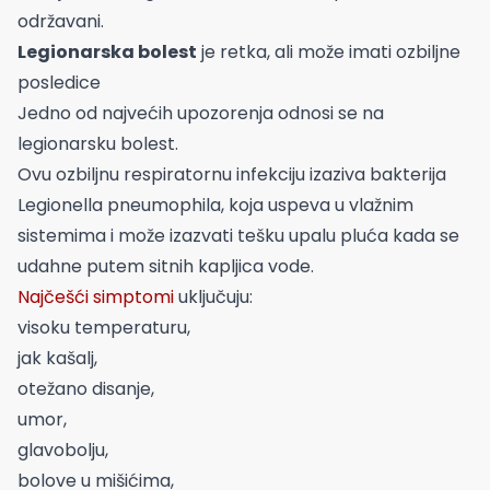
održavani.
Legionarska bolest
je retka, ali može imati ozbiljne
posledice
Jedno od najvećih upozorenja odnosi se na
legionarsku bolest.
Ovu ozbiljnu respiratornu infekciju izaziva bakterija
Legionella pneumophila, koja uspeva u vlažnim
sistemima i može izazvati tešku upalu pluća kada se
udahne putem sitnih kapljica vode.
Najčešći simptomi
uključuju:
visoku temperaturu,
jak kašalj,
otežano disanje,
umor,
glavobolju,
bolove u mišićima,