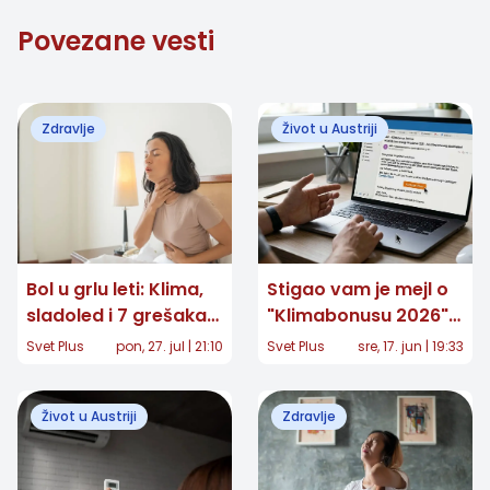
Povezane vesti
Zdravlje
Život u Austriji
Bol u grlu leti: Klima,
Stigao vam je mejl o
sladoled i 7 grešaka
"Klimabonusu 2026"?
koje često
Ne klikćite, u pitanju je
Svet Plus
pon, 27. jul | 21:10
Svet Plus
sre, 17. jun | 19:33
pogoršavaju tegobe
opasna prevara
Život u Austriji
Zdravlje