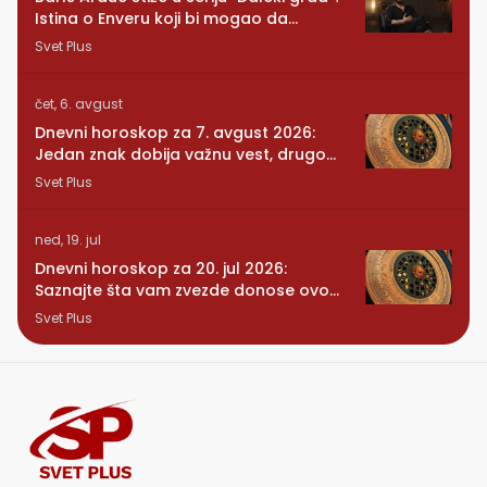
Istina o Enveru koji bi mogao da
promeni sve
Svet Plus
čet, 6. avgust
Dnevni horoskop za 7. avgust 2026:
Jedan znak dobija važnu vest, drugom
se vraća osoba iz prošlosti
Svet Plus
ned, 19. jul
Dnevni horoskop za 20. jul 2026:
Saznajte šta vam zvezde donose ovog
ponedeljka
Svet Plus