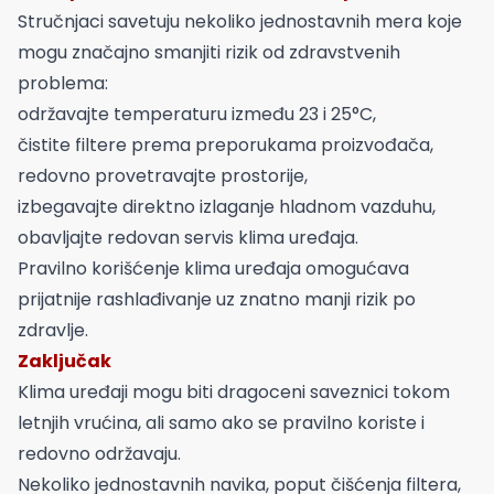
Stručnjaci savetuju nekoliko jednostavnih mera koje
mogu značajno smanjiti rizik od zdravstvenih
problema:
održavajte temperaturu između 23 i 25°C,
čistite filtere prema preporukama proizvođača,
redovno provetravajte prostorije,
izbegavajte direktno izlaganje hladnom vazduhu,
obavljajte redovan servis klima uređaja.
Pravilno korišćenje klima uređaja omogućava
prijatnije rashlađivanje uz znatno manji rizik po
zdravlje.
Zaključak
Klima uređaji mogu biti dragoceni saveznici tokom
letnjih vrućina, ali samo ako se pravilno koriste i
redovno održavaju.
Nekoliko jednostavnih navika, poput čišćenja filtera,