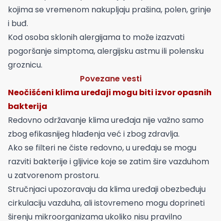
kojima se vremenom nakupljaju prašina, polen, grinje
i buđ.
Kod osoba sklonih alergijama to može izazvati
pogoršanje simptoma, alergijsku astmu ili polensku
groznicu.
Povezane vesti
Neočišćeni klima uređaji mogu biti izvor opasnih
bakterija
Redovno održavanje klima uređaja nije važno samo
zbog efikasnijeg hlađenja već i zbog zdravlja.
Ako se filteri ne čiste redovno, u uređaju se mogu
razviti bakterije i gljivice koje se zatim šire vazduhom
u zatvorenom prostoru.
Stručnjaci upozoravaju da klima uređaji obezbeđuju
cirkulaciju vazduha, ali istovremeno mogu doprineti
širenju mikroorganizama ukoliko nisu pravilno