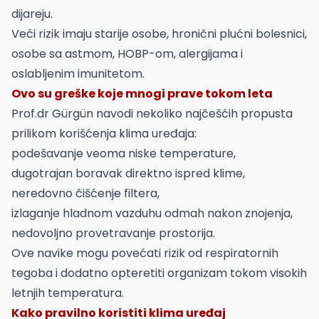
dijareju.
Veći rizik imaju starije osobe, hronični plućni bolesnici,
osobe sa astmom, HOBP-om, alergijama i
oslabljenim imunitetom.
Ovo su greške koje mnogi prave tokom leta
Prof.dr Gürgün navodi nekoliko najčešćih propusta
prilikom korišćenja klima uređaja:
podešavanje veoma niske temperature,
dugotrajan boravak direktno ispred klime,
neredovno čišćenje filtera,
izlaganje hladnom vazduhu odmah nakon znojenja,
nedovoljno provetravanje prostorija.
Ove navike mogu povećati rizik od respiratornih
tegoba i dodatno opteretiti organizam tokom visokih
letnjih temperatura.
Kako pravilno koristiti klima uređaj