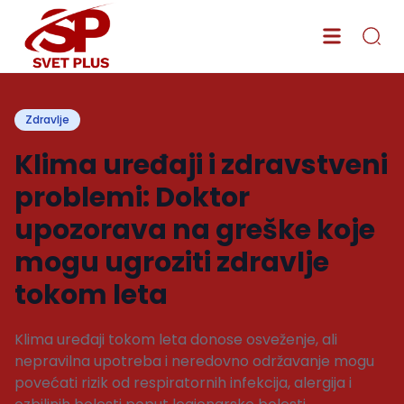
Zdravlje
Klima uređaji i zdravstveni
problemi: Doktor
upozorava na greške koje
mogu ugroziti zdravlje
tokom leta
Klima uređaji tokom leta donose osveženje, ali
nepravilna upotreba i neredovno održavanje mogu
povećati rizik od respiratornih infekcija, alergija i