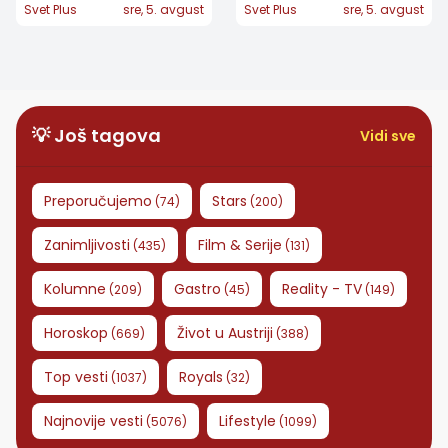
organizmu: Kratak
napornije: Pet
Svet Plus
sre, 5. avgust
Svet Plus
sre, 5. avgust
kardio trening koji
grešaka koje treba
možete izvesti
izbegavati
gotovo bilo gde
💡 Još tagova
Vidi sve
Preporučujemo
Stars
(
74
)
(
200
)
Zanimljivosti
Film & Serije
(
435
)
(
131
)
Kolumne
Gastro
Reality - TV
(
209
)
(
45
)
(
149
)
Horoskop
Život u Austriji
(
669
)
(
388
)
Top vesti
Royals
(
1037
)
(
32
)
Najnovije vesti
Lifestyle
(
5076
)
(
1099
)