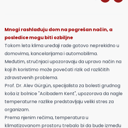
Mnogi rashlađuju dom na pogrešan način, a
posledice mogu biti ozbiljne
Tokom leta klima uređaji rade gotovo neprekidno u
domovima, kancelarijama i automobilima.
Međutim, stručnjaci upozoravaju da upravo način na
koji ih koristimo može povećati rizik od različitih
zdravstvenih problema.
Prof. Dr. Alev Gürgün, specijalista za bolesti grudnog
koša iz bolnice "Acibadem Kent", upozorava da nagle
temperaturne razlike predstavljaju veliki stres za
organizam.
Prema njenim rečima, temperatura u
klimatizovanom prostoru trebalo bi da bude između