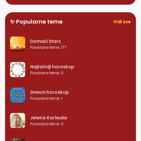
✨ Popularne teme
Vidi sve
Domaći Stars
Povezane teme
:
177
Najtačniji horoskop
Povezane teme
:
0
Dnevni horoskop
Povezane teme
:
1
Jelena Karleuša
Povezane teme
:
0