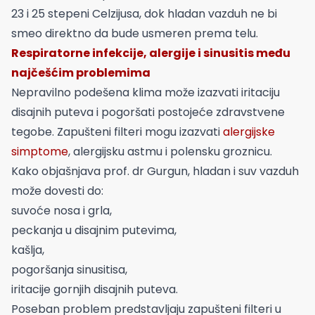
23 i 25 stepeni Celzijusa, dok hladan vazduh ne bi
smeo direktno da bude usmeren prema telu.
Respiratorne infekcije, alergije i sinusitis među
najčešćim problemima
Nepravilno podešena klima može izazvati iritaciju
disajnih puteva i pogoršati postojeće zdravstvene
tegobe. Zapušteni filteri mogu izazvati
alergijske
simptome
, alergijsku astmu i polensku groznicu.
Kako objašnjava prof. dr Gurgun, hladan i suv vazduh
može dovesti do:
suvoće nosa i grla,
peckanja u disajnim putevima,
kašlja,
pogoršanja sinusitisa,
iritacije gornjih disajnih puteva.
Poseban problem predstavljaju zapušteni filteri u