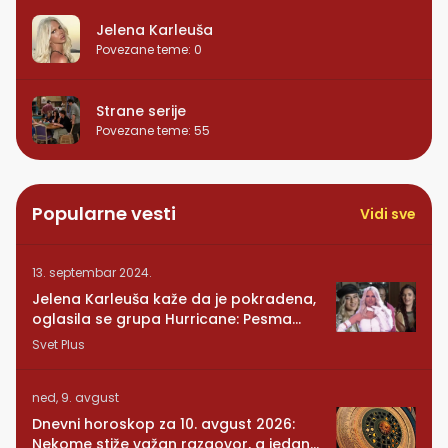
Jelena Karleuša
Povezane teme
:
0
Strane serije
Povezane teme
:
55
Popularne vesti
Vidi sve
13. septembar 2024.
Jelena Karleuša kaže da je pokradena,
oglasila se grupa Hurricane: Pesma
RUNDE je naša!
Svet Plus
ned, 9. avgust
Dnevni horoskop za 10. avgust 2026:
Nekome stiže važan razgovor, a jedan