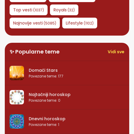
Top vesti
Royals
(
1037
)
(
32
)
Najnovije vesti
Lifestyle
(
5085
)
(
1102
)
✨ Popularne teme
Vidi sve
Domaći Stars
Povezane teme
:
177
Najtačniji horoskop
Povezane teme
:
0
Dnevni horoskop
Povezane teme
:
1