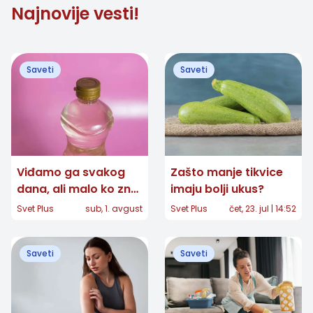
Najnovije vesti!
Saveti
Saveti
Viđamo ga svakog
Zašto manje tikvice
dana, ali malo ko zna
imaju bolji ukus?
čemu služi prsten
Svet Plus
sub, 1. avgust
Svet Plus
čet, 23. jul | 14:52
ispod čepa flaše
Saveti
Saveti