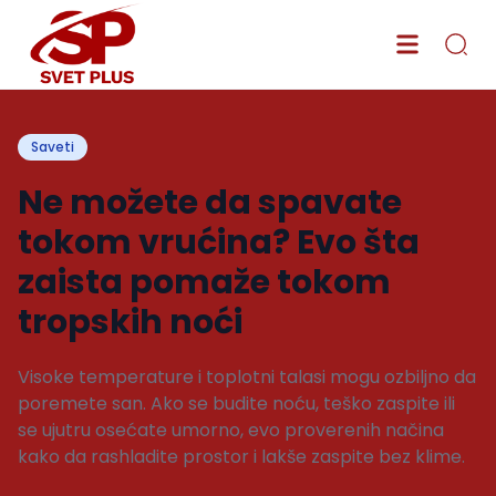
Saveti
Ne možete da spavate
tokom vrućina? Evo šta
zaista pomaže tokom
tropskih noći
Visoke temperature i toplotni talasi mogu ozbiljno da
poremete san. Ako se budite noću, teško zaspite ili
se ujutru osećate umorno, evo proverenih načina
kako da rashladite prostor i lakše zaspite bez klime.