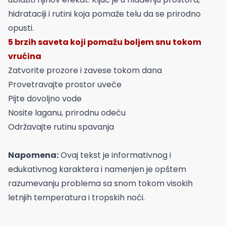
hidrataciji i rutini koja pomaže telu da se prirodno
opusti.
5 brzih saveta koji pomažu boljem snu tokom
vrućina
Zatvorite prozore i zavese tokom dana
Provetravajte prostor uveče
Pijte dovoljno vode
Nosite laganu, prirodnu odeću
Održavajte rutinu spavanja
Napomena:
Ovaj tekst je informativnog i
edukativnog karaktera i namenjen je opštem
razumevanju problema sa snom tokom visokih
letnjih temperatura i tropskih noći.