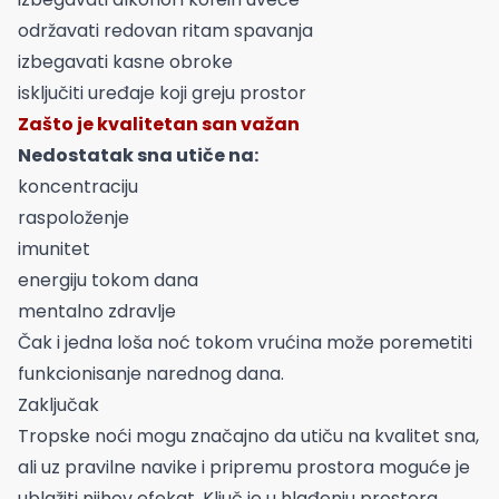
održavati redovan ritam spavanja
izbegavati kasne obroke
isključiti uređaje koji greju prostor
Zašto je kvalitetan san važan
Nedostatak sna utiče na:
koncentraciju
raspoloženje
imunitet
energiju tokom dana
mentalno zdravlje
Čak i jedna loša noć tokom vrućina može poremetiti
funkcionisanje narednog dana.
Zaključak
Tropske noći mogu značajno da utiču na kvalitet sna,
ali uz pravilne navike i pripremu prostora moguće je
ublažiti njihov efekat. Ključ je u hlađenju prostora,