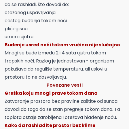
da se rashladi, što dovodi do:
otežanog uspavljivanja
čestog buđenja tokom noći
plićeg sna
umora ujutru
Buđenje usred noći tokom vrućina nije slučajno
Mnogi se bude između 2 i 4 sata ujutru tokom
tropskih noći. Razlog je jednostavan - organizam
pokušava da reguliše temperaturu, ali uslovi u
prostoru to ne dozvoljavaju.
Povezane vesti
Greška koju mnogi prave tokom dana
Zatvaranje prostora bez pravilne zaštite od sunca
dovodi do toga da se stan pregreje tokom dana. Ta
toplota ostaje zarobljena i otežava hlađenje noću.
Kako da rashladite prostor bez klime