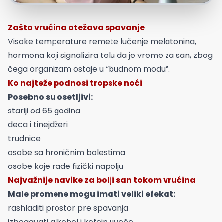
Zašto vrućina otežava spavanje
Visoke temperature remete lučenje melatonina,
hormona koji signalizira telu da je vreme za san, zbog
čega organizam ostaje u “budnom modu”.
Ko najteže podnosi tropske noći
Posebno su osetljivi:
stariji od 65 godina
deca i tinejdžeri
trudnice
osobe sa hroničnim bolestima
osobe koje rade fizički napolju
Najvažnije navike za bolji san tokom vrućina
Male promene mogu imati veliki efekat:
rashladiti prostor pre spavanja
izbegavati alkohol i kofein uveče