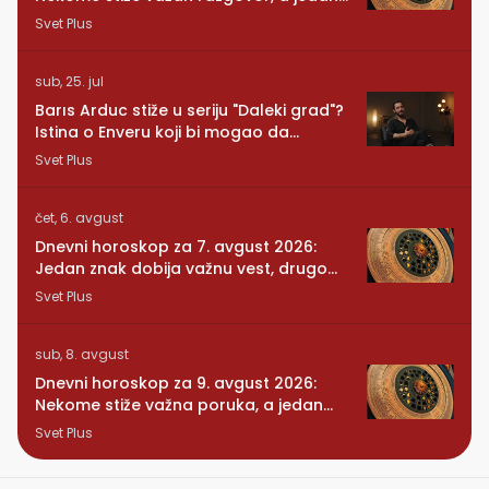
znak mora da posluša srce
Svet Plus
sub, 25. jul
Barıs Arduc stiže u seriju "Daleki grad"?
Istina o Enveru koji bi mogao da
promeni sve
Svet Plus
čet, 6. avgust
Dnevni horoskop za 7. avgust 2026:
Jedan znak dobija važnu vest, drugom
se vraća osoba iz prošlosti
Svet Plus
sub, 8. avgust
Dnevni horoskop za 9. avgust 2026:
Nekome stiže važna poruka, a jedan
znak konačno preseca
Svet Plus