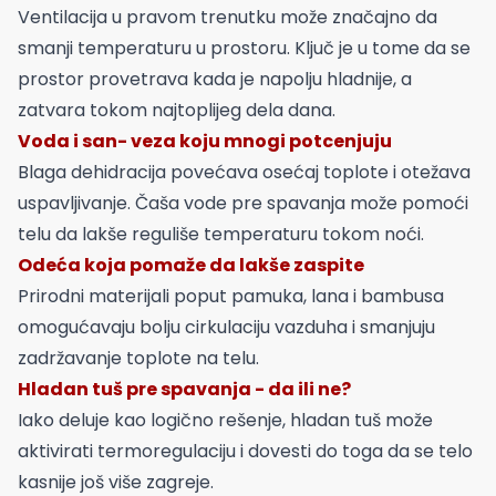
Ventilacija u pravom trenutku može značajno da
smanji temperaturu u prostoru. Ključ je u tome da se
prostor provetrava kada je napolju hladnije, a
zatvara tokom najtoplijeg dela dana.
Voda i san- veza koju mnogi potcenjuju
Blaga dehidracija povećava osećaj toplote i otežava
uspavljivanje. Čaša vode pre spavanja može pomoći
telu da lakše reguliše temperaturu tokom noći.
Odeća koja pomaže da lakše zaspite
Prirodni materijali poput pamuka, lana i bambusa
omogućavaju bolju cirkulaciju vazduha i smanjuju
zadržavanje toplote na telu.
Hladan tuš pre spavanja - da ili ne?
Iako deluje kao logično rešenje, hladan tuš može
aktivirati termoregulaciju i dovesti do toga da se telo
kasnije još više zagreje.