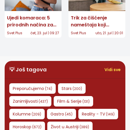
Ujedi komaraca: 5
Trik za čišćenje
prirodnih načina za
nameštaja koji
brzo ublažavanje
osvaja domaćinstva:
Svet Plus
čet, 23. jul | 09:27
Svet Plus
uto, 21. jul | 20:01
svraba
Uz pomoć
deterdženta za
sudove uklonite
tvrdokornu
prljavštinu
💡 Još tagova
Vidi sve
Preporučujemo
Stars
(
74
)
(
200
)
Zanimljivosti
Film & Serije
(
437
)
(
131
)
Kolumne
Gastro
Reality - TV
(
209
)
(
45
)
(
149
)
Horoskop
Život u Austriji
(
672
)
(
389
)