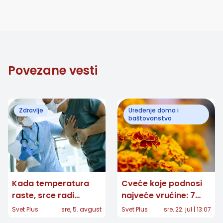
Povezane vesti
Zdravlje
Uređenje doma i
baštovanstvo
Kada temperatura
Cveće koje podnosi
raste, srce radi
najveće vrućine: 7
napornije: Pet
biljaka koje cvetaju i
Svet Plus
sre, 5. avgust
Svet Plus
sre, 22. jul | 13:07
grešaka koje treba
na jakom suncu