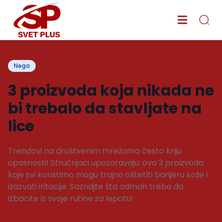
Nega
3 proizvoda koja nikada ne
bi trebalo da stavljate na
lice
Trendovi na društvenim mrežama često kriju
opasnosti! Stručnjaci upozoravaju: ova 3 proizvoda
koje svi koristimo mogu trajno oštetiti barijeru kože i
izazvati iritacije. Saznajte šta odmah treba da
izbacite iz svoje rutine za lepotu!