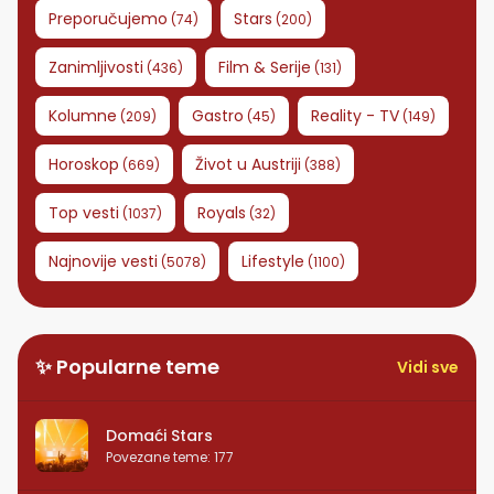
Preporučujemo
Stars
(
74
)
(
200
)
Zanimljivosti
Film & Serije
(
436
)
(
131
)
Kolumne
Gastro
Reality - TV
(
209
)
(
45
)
(
149
)
Horoskop
Život u Austriji
(
669
)
(
388
)
Top vesti
Royals
(
1037
)
(
32
)
Najnovije vesti
Lifestyle
(
5078
)
(
1100
)
✨ Popularne teme
Vidi sve
Domaći Stars
Povezane teme
:
177