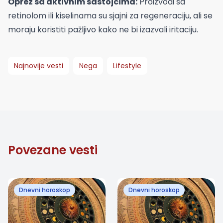
Oprez sa aktivnim sastojcima:
Proizvodi sa
retinolom ili kiselinama su sjajni za regeneraciju, ali se
moraju koristiti pažljivo kako ne bi izazvali iritaciju.
Najnovije vesti
Nega
Lifestyle
Povezane vesti
Dnevni horoskop
Dnevni horoskop