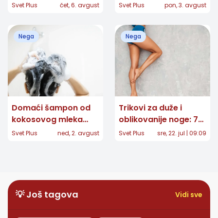
pogoršavaju akne:
deluje samo ako ga
Svet Plus
čet, 6. avgust
Svet Plus
pon, 3. avgust
Mnoge radimo
pravilno razblažite
nesvesno
Nega
Nega
Domaći šampon od
Trikovi za duže i
kokosovog mleka
oblikovanije noge: 7
obećava meku kosu,
jednostavnih saveta
Svet Plus
ned, 2. avgust
Svet Plus
sre, 22. jul | 09:09
ali recept krije važne
za lepši izgled
rizike
💡 Još tagova
Vidi sve