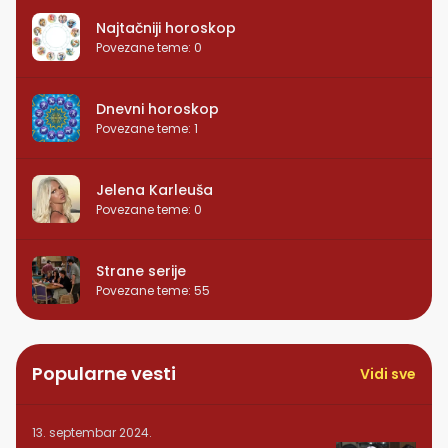
Najtačniji horoskop
Povezane teme
:
0
Dnevni horoskop
Povezane teme
:
1
Jelena Karleuša
Povezane teme
:
0
Strane serije
Povezane teme
:
55
Popularne vesti
Vidi sve
13. septembar 2024.