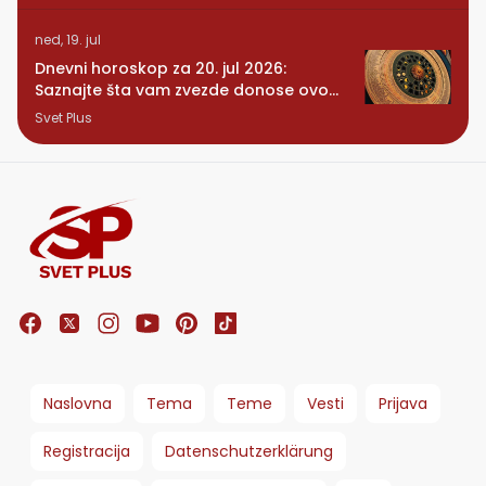
ned, 19. jul
Dnevni horoskop za 20. jul 2026:
Saznajte šta vam zvezde donose ovog
ponedeljka
Svet Plus
Naslovna
Tema
Teme
Vesti
Prijava
Registracija
Datenschutzerklärung