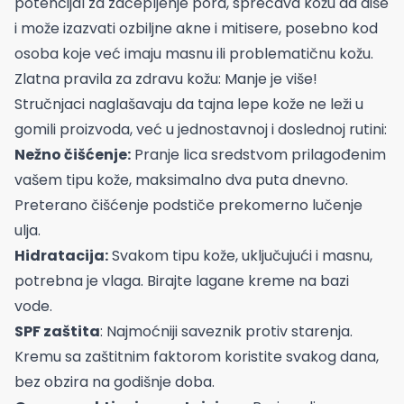
potencijal za začepljenje pora, sprečava kožu da diše
i može izazvati ozbiljne akne i mitisere, posebno kod
osoba koje već imaju masnu ili problematičnu kožu.
Zlatna pravila za zdravu kožu: Manje je više!
Stručnjaci naglašavaju da tajna lepe kože ne leži u
gomili proizvoda, već u jednostavnoj i doslednoj rutini:
Nežno čišćenje:
Pranje lica sredstvom prilagođenim
vašem tipu kože, maksimalno dva puta dnevno.
Preterano čišćenje podstiče prekomerno lučenje
ulja.
Hidratacija:
Svakom tipu kože, uključujući i masnu,
potrebna je vlaga. Birajte lagane kreme na bazi
vode.
SPF zaštita
: Najmoćniji saveznik protiv starenja.
Kremu sa zaštitnim faktorom koristite svakog dana,
bez obzira na godišnje doba.