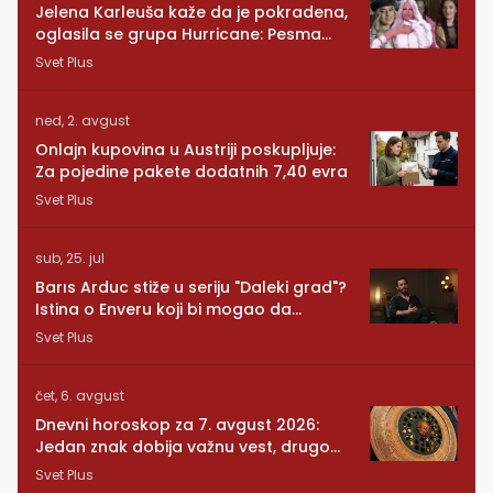
Jelena Karleuša kaže da je pokradena,
oglasila se grupa Hurricane: Pesma
RUNDE je naša!
Svet Plus
ned, 2. avgust
Onlajn kupovina u Austriji poskupljuje:
Za pojedine pakete dodatnih 7,40 evra
Svet Plus
sub, 25. jul
Barıs Arduc stiže u seriju "Daleki grad"?
Istina o Enveru koji bi mogao da
promeni sve
Svet Plus
čet, 6. avgust
Dnevni horoskop za 7. avgust 2026:
Jedan znak dobija važnu vest, drugom
se vraća osoba iz prošlosti
Svet Plus