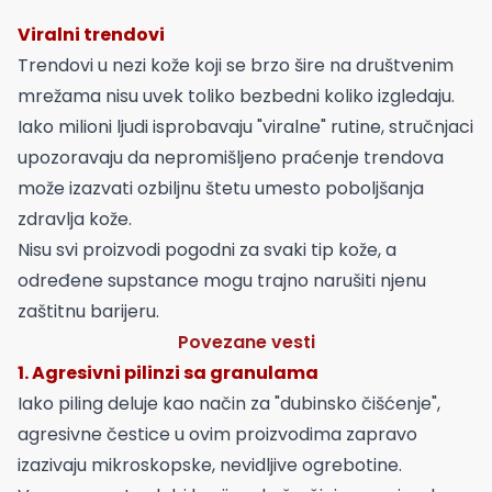
Viralni trendovi
Trendovi u nezi kože koji se brzo šire na društvenim
mrežama nisu uvek toliko bezbedni koliko izgledaju.
Iako milioni ljudi isprobavaju "viralne" rutine, stručnjaci
upozoravaju da nepromišljeno praćenje trendova
može izazvati ozbiljnu štetu umesto poboljšanja
zdravlja kože.
Nisu svi proizvodi pogodni za svaki tip kože, a
određene supstance mogu trajno narušiti njenu
zaštitnu barijeru.
Povezane vesti
1. Agresivni pilinzi sa granulama
Iako piling deluje kao način za "dubinsko čišćenje",
agresivne čestice u ovim proizvodima zapravo
izazivaju mikroskopske, nevidljive ogrebotine.