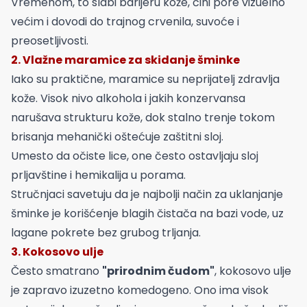
Vremenom, to slabi barijeru kože, čini pore vizuelno
većim i dovodi do trajnog crvenila, suvoće i
preosetljivosti.
2. Vlažne maramice za skidanje šminke
Iako su praktične, maramice su neprijatelj zdravlja
kože. Visok nivo alkohola i jakih konzervansa
narušava strukturu kože, dok stalno trenje tokom
brisanja mehanički oštećuje zaštitni sloj.
Umesto da očiste lice, one često ostavljaju sloj
prljavštine i hemikalija u porama.
Stručnjaci savetuju da je najbolji način za uklanjanje
šminke je korišćenje blagih čistača na bazi vode, uz
lagane pokrete bez grubog trljanja.
3. Kokosovo ulje
Često smatrano
"prirodnim čudom"
, kokosovo ulje
je zapravo izuzetno komedogeno. Ono ima visok