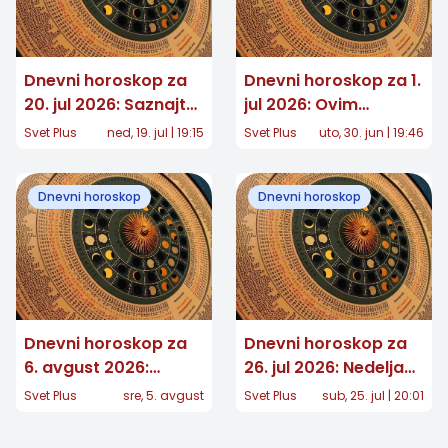
Dnevni horoskop za
Dnevni horoskop za 1.
20. jul 2026: Saznajte
jul 2026: Ovim
šta vam zvezde
znacima zvezde
Svet Plus
ned, 19. jul | 19:15
Svet Plus
uto, 30. jun | 19:46
donose ovog
donose čistu magiju!
ponedeljka
Dnevni horoskop
Dnevni horoskop
Dnevni horoskop za
Dnevni horoskop za
6. avgust 2026:
26. jul 2026: Nedelja
Jedan znak donosi
donosi neočekivane
Svet Plus
sre, 5. avgust
Svet Plus
sub, 25. jul | 20:01
veliku odluku, drugom
preokrete i novu
stiže dugo očekivana
energiju