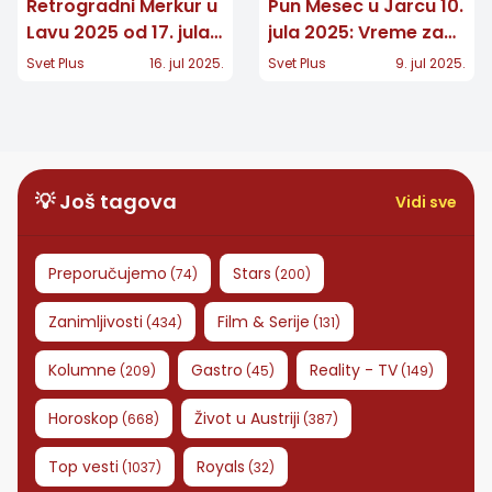
Retrogradni Merkur u
Pun Mesec u Jarcu 10.
Lavu 2025 od 17. jula:
jula 2025: Vreme za
Ko će osetiti najviše
zrelost, stabilnost i
Svet Plus
16. jul 2025.
Svet Plus
9. jul 2025.
drame, a kome sledi
velike odluke
uspeh?
💡 Još tagova
Vidi sve
Preporučujemo
Stars
(
74
)
(
200
)
Zanimljivosti
Film & Serije
(
434
)
(
131
)
Kolumne
Gastro
Reality - TV
(
209
)
(
45
)
(
149
)
Horoskop
Život u Austriji
(
668
)
(
387
)
Top vesti
Royals
(
1037
)
(
32
)