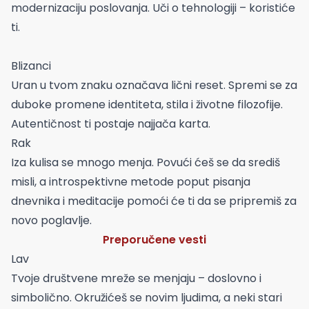
modernizaciju poslovanja. Uči o tehnologiji – koristiće
ti.
Blizanci
Uran u tvom znaku označava lični reset. Spremi se za
duboke promene identiteta, stila i životne filozofije.
Autentičnost ti postaje najjača karta.
Rak
Iza kulisa se mnogo menja. Povući ćeš se da središ
misli, a introspektivne metode poput pisanja
dnevnika i meditacije pomoći će ti da se pripremiš za
novo poglavlje.
Preporučene vesti
Lav
Tvoje društvene mreže se menjaju – doslovno i
simbolično. Okružićeš se novim ljudima, a neki stari