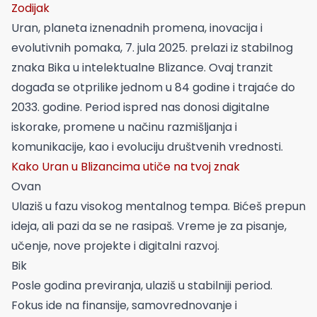
Zodijak
Uran, planeta iznenadnih promena, inovacija i
evolutivnih pomaka, 7. jula 2025. prelazi iz stabilnog
znaka Bika u intelektualne Blizance. Ovaj tranzit
događa se otprilike jednom u 84 godine i trajaće do
2033. godine. Period ispred nas donosi digitalne
iskorake, promene u načinu razmišljanja i
komunikacije, kao i evoluciju društvenih vrednosti.
Kako Uran u Blizancima utiče na tvoj znak
Ovan
Ulaziš u fazu visokog mentalnog tempa. Bićeš prepun
ideja, ali pazi da se ne rasipaš. Vreme je za pisanje,
učenje, nove projekte i digitalni razvoj.
Bik
Posle godina previranja, ulaziš u stabilniji period.
Fokus ide na finansije, samovrednovanje i