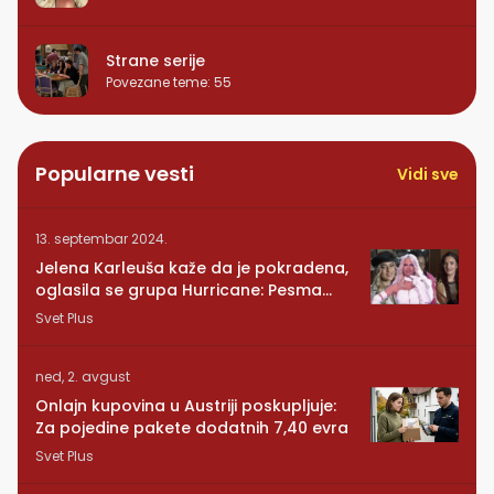
Strane serije
Povezane teme
:
55
Popularne vesti
Vidi sve
13. septembar 2024.
Jelena Karleuša kaže da je pokradena,
oglasila se grupa Hurricane: Pesma
RUNDE je naša!
Svet Plus
ned, 2. avgust
Onlajn kupovina u Austriji poskupljuje:
Za pojedine pakete dodatnih 7,40 evra
Svet Plus