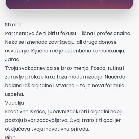
Strelac
Partnerstva će ti biti u fokusu – lična i profesionalna.
Neka se iznenada završavaju, ali druga donose
osveženje. Ključna reč je autentična komunikacija.
Jarac
Tvoja svakodnevica se brzo menja. Posao, rutina i
zdravlje prolaze kroz fazu modernizacije. Nauči da
balansiraš digitalno i stvarno – to je nova formula
uspeha.
Vodolija
Kreativne iskrice, ljubavni zaokreti i digitalni hobiji
postaju izvor zadovoljstva. Ovaj tranzit ti godi jer
otključava tvoju inovativnu prirodu.
Ribe