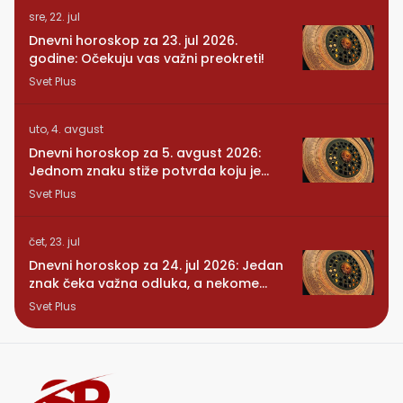
sre, 22. jul
Dnevni horoskop za 23. jul 2026.
godine: Očekuju vas važni preokreti!
Svet Plus
uto, 4. avgust
Dnevni horoskop za 5. avgust 2026:
Jednom znaku stiže potvrda koju je
dugo čekao
Svet Plus
čet, 23. jul
Dnevni horoskop za 24. jul 2026: Jedan
znak čeka važna odluka, a nekome
stiže iznenađenje
Svet Plus