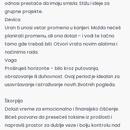
odnosi prestaće da imaju smisla. Stižu i ideje za
grupne projekte.
Devica
Uran ti unosi vetar promena u karijeri. Možda nećeš
planirati promenu, ali ona dolazi – i vodi te tačno
tamo gde trebaš biti. Otvori vrata novim alatima i
načinima rada.
Vaga
Proširuješ horizonte – bilo kroz putovanja,
obrazovanje ili duhovnost. Ovaj period je idealan za
usavršavanje i istraživanje novih životnih pogleda.
Škorpija
Dolazi vreme za emocionalno i finansijsko čišćenje.
Bićeš pozvana da presečeš toksine iz prošlosti i
napraviš prostor za dublje veze i bolju kontrolu nad