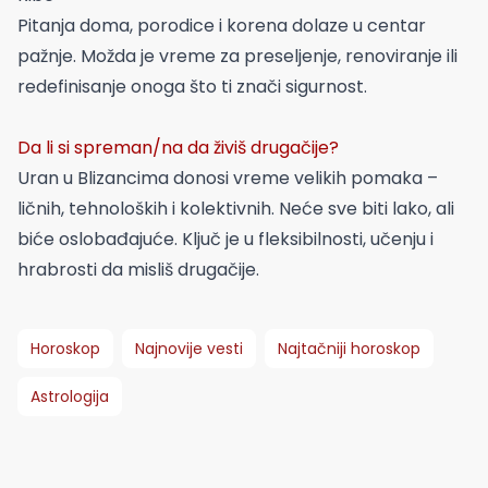
Pitanja doma, porodice i korena dolaze u centar
pažnje. Možda je vreme za preseljenje, renoviranje ili
redefinisanje onoga što ti znači sigurnost.
Da li si spreman/na da živiš drugačije?
Uran u Blizancima donosi vreme velikih pomaka –
ličnih, tehnoloških i kolektivnih. Neće sve biti lako, ali
biće oslobađajuće. Ključ je u fleksibilnosti, učenju i
hrabrosti da misliš drugačije.
Horoskop
Najnovije vesti
Najtačniji horoskop
Astrologija