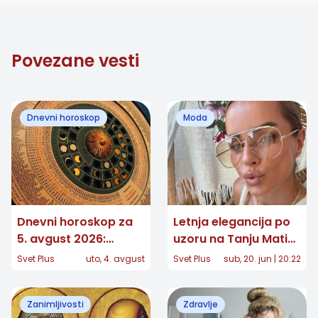
Povezane vesti
Dnevni horoskop
Moda
Dnevni horoskop za
Letnja elegancija po
5. avgust 2026:
uzoru na Tanju Matić:
Jednom znaku stiže
Minimalizam koji
Svet Plus
uto, 4. avgust
Svet Plus
sub, 20. jun | 20:22
potvrda koju je dugo
nikada ne izlazi iz
čekao
mode
Zanimljivosti
Zdravlje