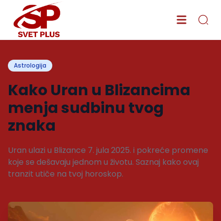
Astrologija
Kako Uran u Blizancima
menja sudbinu tvog
znaka
Uran ulazi u Blizance 7. jula 2025. i pokreće promene
koje se dešavaju jednom u životu. Saznaj kako ovaj
tranzit utiče na tvoj horoskop.