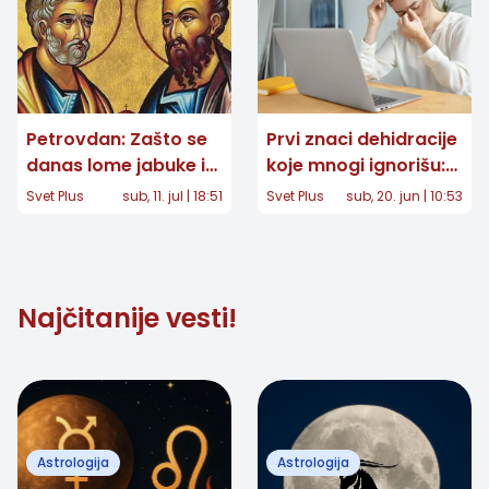
Petrovdan: Zašto se
Prvi znaci dehidracije
danas lome jabuke i
koje mnogi ignorišu:
šta nam proriče cvet
Umor, glavobolja i
Svet Plus
sub, 11. jul | 18:51
Svet Plus
sub, 20. jun | 10:53
petrovac?
pad koncentracije
mogu biti upozorenje
Najčitanije vesti!
Astrologija
Astrologija