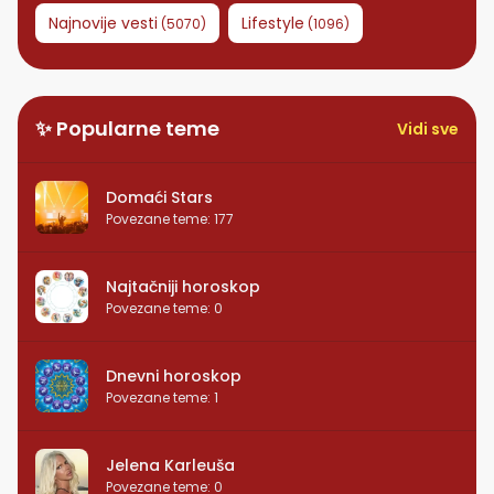
Najnovije vesti
Lifestyle
(
5070
)
(
1096
)
✨ Popularne teme
Vidi sve
Domaći Stars
Povezane teme
:
177
Najtačniji horoskop
Povezane teme
:
0
Dnevni horoskop
Povezane teme
:
1
Jelena Karleuša
Povezane teme
:
0