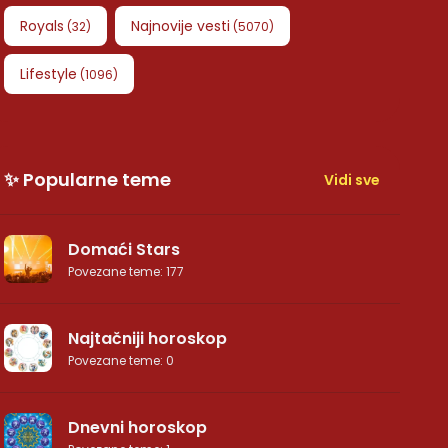
Royals
Najnovije vesti
(
32
)
(
5070
)
Lifestyle
(
1096
)
✨ Popularne teme
Vidi sve
Domaći Stars
Povezane teme
:
177
Najtačniji horoskop
Povezane teme
:
0
Dnevni horoskop