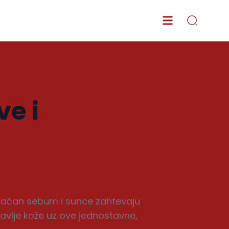
ve i
ojačan sebum i sunce zahtevaju
ravlje kože uz ove jednostavne,