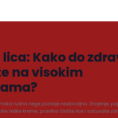
lica: Kako do zdra
že na visokim
rama?
mska rutina nege postaje nedovoljna. Znojenje, p
te teške kreme, pravilno čistite lice i sačuvate zd