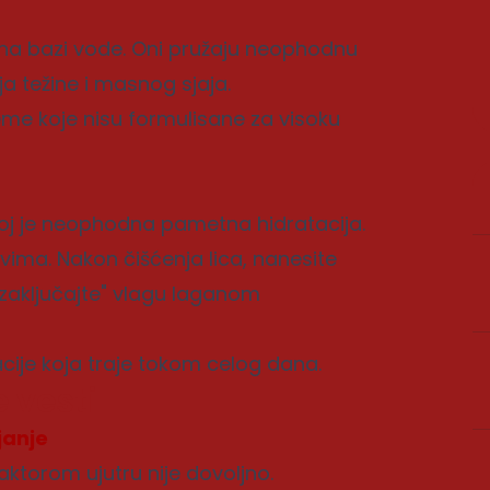
e na bazi vode. Oni pružaju neophodnu
ja težine i masnog sjaja.
reme koje nisu formulisane za visoku
 joj je neophodna pametna hidratacija.
evima. Nakon čišćenja lica, nanesite
 "zaključajte" vlagu laganom
cije koja traje tokom celog dana.
 vesti
janje
ktorom ujutru nije dovoljno.