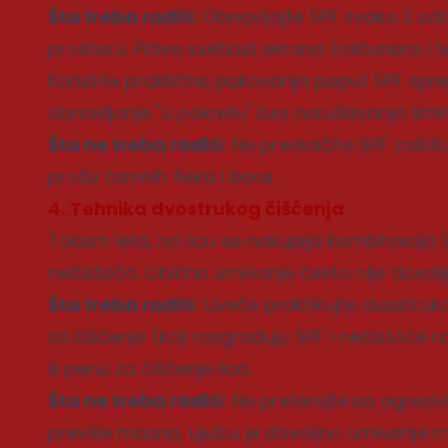
Šta treba raditi:
Obnavljajte SPF svaka 2 sat
prostoru. Plava svetlost ekrana (računara i 
Koristite praktična pakovanja poput SPF sprej
obnavljanje "u pokretu" bez narušavanja šmi
Šta ne treba raditi:
Ne preskačite SPF zaštitu
protiv tamnih fleka i bora.
4. Tehnika dvostrukog čišćenja
Tokom leta, na licu se nakuplja kombinacija 
nečistoća. Obično umivanje često nije dovolj
Šta treba raditi:
Uveče praktikujte dvostruko č
za čišćenje (koji razgrađuju SPF i nečistoće r
ili penu za čišćenje lica.
Šta ne treba raditi:
Ne preterujte sa agresiv
previše masna, ujutru je dovoljno umivanje 