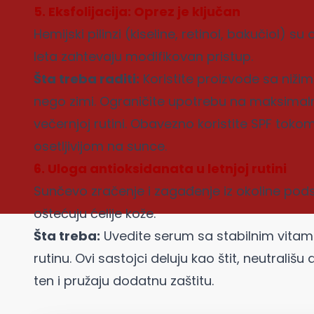
5. Eksfolijacija: Oprez je ključan
Hemijski pilinzi (kiseline, retinol, bakučiol) s
leta zahtevaju modifikovan pristup.
Šta treba raditi:
Koristite proizvode sa niži
nego zimi. Ograničite upotrebu na maksimalno
večernjoj rutini. Obavezno koristite SPF tokom
osetljivijom na sunce.
6. Uloga antioksidanata u letnjoj rutini
Sunčevo zračenje i zagađenje iz okoline pods
oštećuju ćelije kože.
Šta treba:
Uvedite serum sa stabilnim vitam
rutinu. Ovi sastojci deluju kao štit, neutrališu
ten i pružaju dodatnu zaštitu.