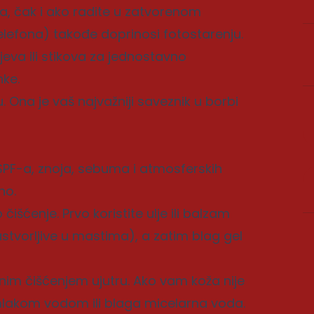
a, čak i ako radite u zatvorenom
telefona) takođe doprinosi fotostarenju.
eva ili stikova za jednostavno
nke.
. Ona je vaš najvažniji saveznik u borbi
SPF-a, znoja, sebuma i atmosferskih
no.
išćenje. Prvo koristite ulje ili balzam
astvorljive u mastima), a zatim blag gel
nim čišćenjem ujutru. Ako vam koža nije
mlakom vodom ili blaga micelarna voda.