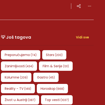
💡 Još tagova
Vidi sve
Preporučujemo
Stars
(
74
)
(
200
)
Zanimljivosti
Film & Serije
(
434
)
(
131
)
Kolumne
Gastro
(
209
)
(
45
)
Reality - TV
Horoskop
(
149
)
(
668
)
Život u Austriji
Top vesti
(
387
)
(
1037
)