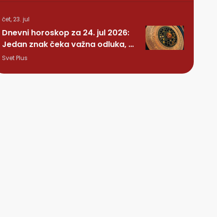
čet, 23. jul
Dnevni horoskop za 24. jul 2026:
Jedan znak čeka važna odluka, a
nekome stiže iznenađenje
Svet Plus