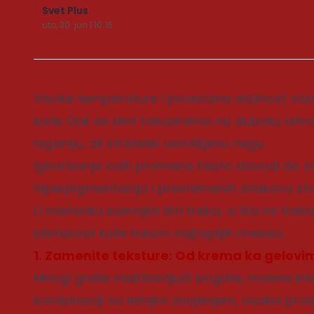
Svet Plus
uto, 30. jun | 10:16
Visoke temperature i povećana vlažnost va
kože. Dok se zimi fokusiramo na duboku ishran
laganiju, ali strateški osmišljenu negu.
Ignorisanje ovih promena često dovodi do za
hiperpigmentacija i prevremenih znakova sta
U nastavku saznajte šta treba, a šta ne treba r
blistavost kože tokom najtoplijih meseci.
1. Zamenite teksture: Od krema ka gelovi
Mnogi greše zadržavajući bogate, masne krem
kombinaciji sa letnjim znojenjem, ovakvi proiz