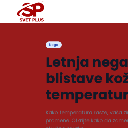
Nega
Letnja nega 
blistave ko
temperatu
Kako temperatura raste, vaša zi
promene. Otkrijte kako da zameni