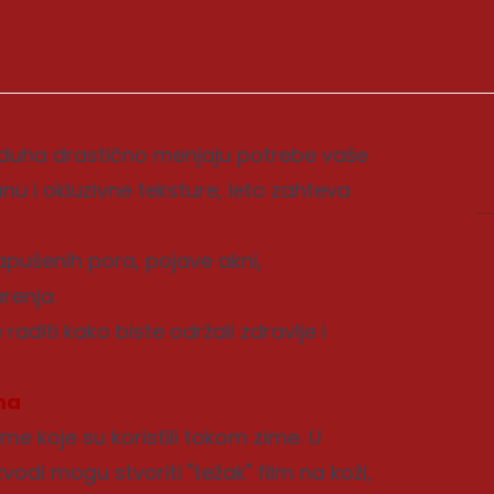
zduha drastično menjaju potrebe vaše
u i okluzivne teksture, leto zahteva
pušenih pora, pojave akni,
renja.
aditi kako biste održali zdravlje i
ma
e koje su koristili tokom zime. U
vodi mogu stvoriti "težak" film na koži,