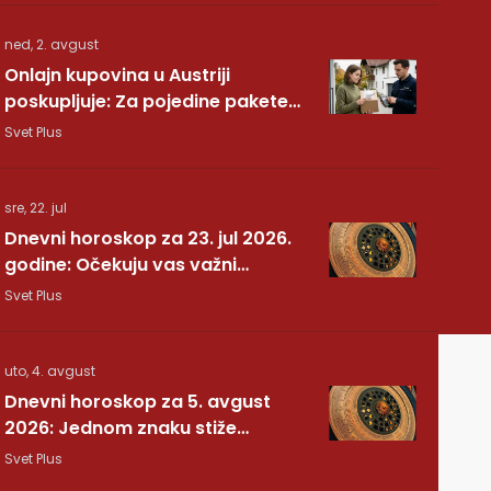
ned, 2. avgust
Onlajn kupovina u Austriji
poskupljuje: Za pojedine pakete
dodatnih 7,40 evra
Svet Plus
sre, 22. jul
Dnevni horoskop za 23. jul 2026.
godine: Očekuju vas važni
preokreti!
Svet Plus
uto, 4. avgust
Dnevni horoskop za 5. avgust
2026: Jednom znaku stiže
potvrda koju je dugo čekao
Svet Plus