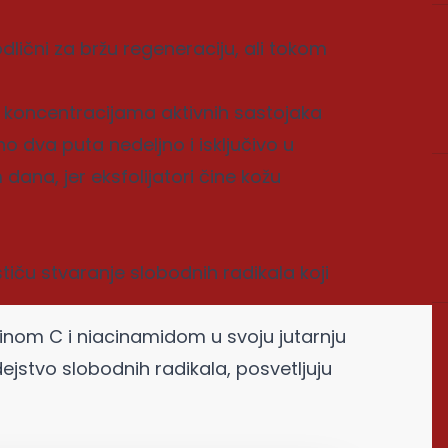
u odlični za bržu regeneraciju, ali tokom
m koncentracijama aktivnih sastojaka
 dva puta nedeljno i isključivo u
 dana, jer eksfolijatori čine kožu
tiču stvaranje slobodnih radikala koji
inom C i niacinamidom u svoju jutarnju
 dejstvo slobodnih radikala, posvetljuju