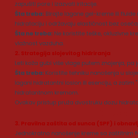
zapušiti pore i izazvati iritacije.
Šta treba:
Birajte lagane gel-kreme ili fluid
hidrataciju i održavaju elastičnost bez oseća
Šta ne treba:
Ne koristite teške, okluzivne k
vlažnost vazduha.
2. Strategija slojevitog hidriranja
Leti koža gubi više vlage putem znojenja, pa
Šta treba:
Koristite tehniku nanošenja u sloj
lagani hidratantni losion ili esenciju, a zatim
hidratantnom kremom.
Ovakav pristup pruža dvostruku dozu hidrata
Povezane
3. Pravilna zaštita od sunca (SPF) i obnavl
Jednokratno nanošenje kreme sa zaštitnim fa