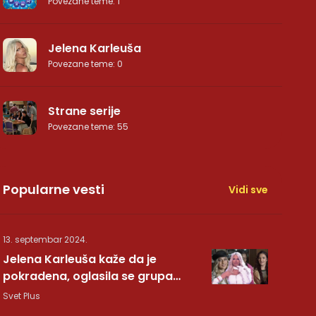
Povezane teme
:
1
Jelena Karleuša
Povezane teme
:
0
Strane serije
Povezane teme
:
55
Popularne vesti
Vidi sve
13. septembar 2024.
Jelena Karleuša kaže da je
pokradena, oglasila se grupa
Hurricane: Pesma RUNDE je naša!
Svet Plus