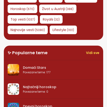
Horoskop
Život u Austriji
(
670
)
(
388
)
Top vesti
Royals
(
1037
)
(
32
)
Najnovije vesti
Lifestyle
(
5080
)
(
1101
)
✨ Popularne teme
Vidi sve
Domaći Stars
Povezane teme
:
177
Najtačniji horoskop
Povezane teme
:
0
Dnevni horoskop