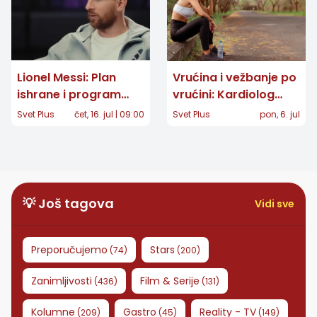
Lionel Messi: Plan
Vrućina i vežbanje po
ishrane i program
vrućini: Kardiolog
treninga slavnog
upozorava da trening
Svet Plus
čet, 16. jul | 09:00
Svet Plus
pon, 6. jul
fudbalera
između 11 i 16 časova
može biti opasan
💡 Još tagova
Vidi sve
Preporučujemo
Stars
(
74
)
(
200
)
Zanimljivosti
Film & Serije
(
436
)
(
131
)
Kolumne
Gastro
Reality - TV
(
209
)
(
45
)
(
149
)