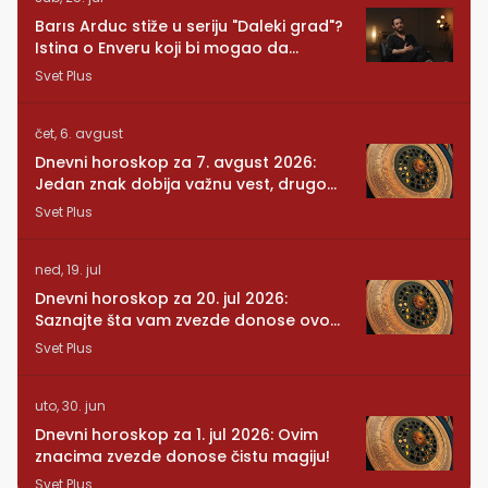
Barıs Arduc stiže u seriju "Daleki grad"?
Istina o Enveru koji bi mogao da
promeni sve
Svet Plus
čet, 6. avgust
Dnevni horoskop za 7. avgust 2026:
Jedan znak dobija važnu vest, drugom
se vraća osoba iz prošlosti
Svet Plus
ned, 19. jul
Dnevni horoskop za 20. jul 2026:
Saznajte šta vam zvezde donose ovog
ponedeljka
Svet Plus
uto, 30. jun
Dnevni horoskop za 1. jul 2026: Ovim
znacima zvezde donose čistu magiju!
Svet Plus