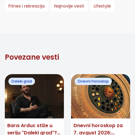
Fitnes i rekreacija
Najnovije vesti
Lifestyle
Povezane vesti
Daleki grad
Dnevni horoskop
Barıs Arduc stiže u
Dnevni horoskop za
seriju "Daleki grad"?
7. avgust 2026: