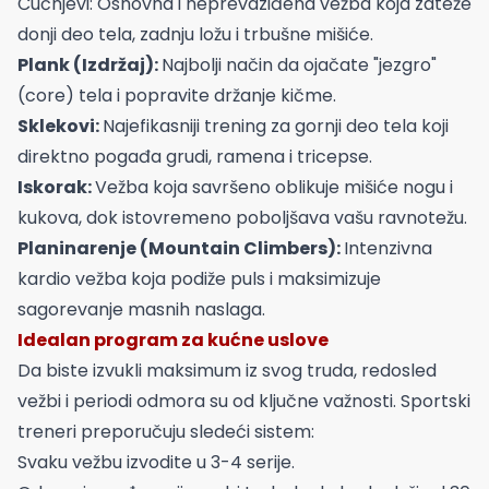
Čučnjevi: Osnovna i neprevaziđena vežba koja zateže
donji deo tela, zadnju ložu i trbušne mišiće.
Plank (Izdržaj):
Najbolji način da ojačate "jezgro"
(core) tela i popravite držanje kičme.
Sklekovi:
Najefikasniji trening za gornji deo tela koji
direktno pogađa grudi, ramena i tricepse.
Iskorak:
Vežba koja savršeno oblikuje mišiće nogu i
kukova, dok istovremeno poboljšava vašu ravnotežu.
Planinarenje (Mountain Climbers):
Intenzivna
kardio vežba koja podiže puls i maksimizuje
sagorevanje masnih naslaga.
Idealan program za kućne uslove
Da biste izvukli maksimum iz svog truda, redosled
vežbi i periodi odmora su od ključne važnosti. Sportski
treneri preporučuju sledeći sistem:
Svaku vežbu izvodite u 3-4 serije.