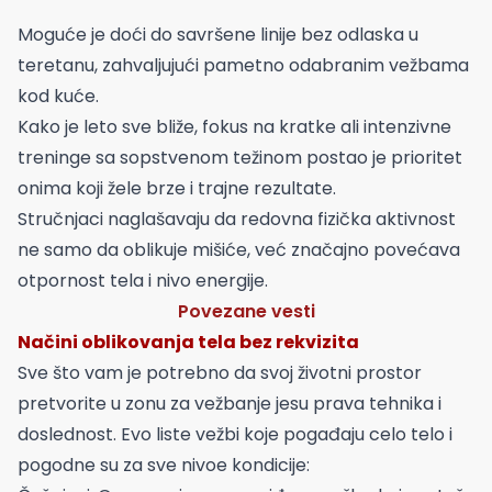
Moguće je doći do savršene linije bez odlaska u
teretanu, zahvaljujući pametno odabranim vežbama
kod kuće.
Kako je leto sve bliže, fokus na kratke ali intenzivne
treninge sa sopstvenom težinom postao je prioritet
onima koji žele brze i trajne rezultate.
Stručnjaci naglašavaju da redovna fizička aktivnost
ne samo da oblikuje mišiće, već značajno povećava
otpornost tela i nivo energije.
Povezane vesti
Načini oblikovanja tela bez rekvizita
Sve što vam je potrebno da svoj životni prostor
pretvorite u zonu za vežbanje jesu prava tehnika i
doslednost. Evo liste vežbi koje pogađaju celo telo i
pogodne su za sve nivoe kondicije: