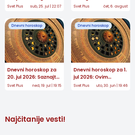
Istina o Enveru koji bi
Jedan znak dobija
Svet Plus
sub, 25. jul | 22:07
Svet Plus
čet, 6. avgust
mogao da promeni
važnu vest, drugom
sve
se vraća osoba iz
Dnevni horoskop
Dnevni horoskop
prošlosti
Dnevni horoskop za
Dnevni horoskop za 1.
20. jul 2026: Saznajte
jul 2026: Ovim
šta vam zvezde
znacima zvezde
Svet Plus
ned, 19. jul | 19:15
Svet Plus
uto, 30. jun | 19:46
donose ovog
donose čistu magiju!
ponedeljka
Najčitanije vesti!