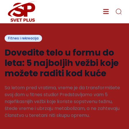
Fitnes i rekreacija
Dovedite telo u formu do
leta: 5 najboljih vežbi koje
možete raditi kod kuće
Sa letom pred vratima, vreme je da transformišete
svoj dom u fitnes studio! Predstavljamo vam 5
najefikasnijih vežbi koje koriste sopstvenu težinu,
štede vreme i ubrzaju metabolizam, a ne zahtevaju
članstvo u teretani niti skupu opremu.