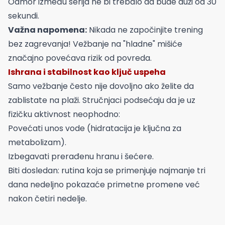
Odmor između serija ne bi trebalo da bude duži od 30
sekundi.
Važna napomena:
Nikada ne započinjite trening
bez zagrevanja! Vežbanje na "hladne" mišiće
značajno povećava rizik od povreda.
Ishrana i stabilnost kao ključ uspeha
Samo vežbanje često nije dovoljno ako želite da
zablistate na plaži. Stručnjaci podsećaju da je uz
fizičku aktivnost neophodno:
Povećati unos vode (hidratacija je ključna za
metabolizam).
Izbegavati prerađenu hranu i šećere.
Biti dosledan: rutina koja se primenjuje najmanje tri
dana nedeljno pokazaće primetne promene već
nakon četiri nedelje.