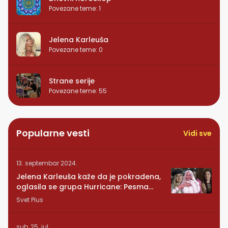
Povezane teme
:
1
Jelena Karleuša
Povezane teme
:
0
Strane serije
Povezane teme
:
55
Popularne vesti
Vidi sve
13. septembar 2024.
Jelena Karleuša kaže da je pokradena,
oglasila se grupa Hurricane: Pesma
RUNDE je naša!
Svet Plus
sub, 25. jul