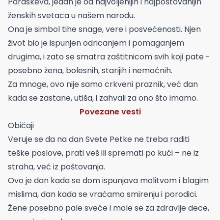
Paraskeva, jedan je od najvoljenijih i najpoštovanijih
ženskih svetaca u našem narodu.
Ona je simbol tihe snage, vere i posvećenosti. Njen
život bio je ispunjen odricanjem i pomaganjem
drugima, i zato se smatra zaštitnicom svih koji pate -
posebno žena, bolesnih, starijih i nemoćnih.
Za mnoge, ovo nije samo crkveni praznik, već dan
kada se zastane, utiša, i zahvali za ono što imamo.
Povezane vesti
Običaji
Veruje se da na dan Svete Petke ne treba raditi
teške poslove, prati veš ili spremati po kući – ne iz
straha, već iz poštovanja.
Ovo je dan kada se dom ispunjava molitvom i blagim
mislima, dan kada se vraćamo smirenju i porodici.
Žene posebno pale sveće i mole se za zdravlje dece,