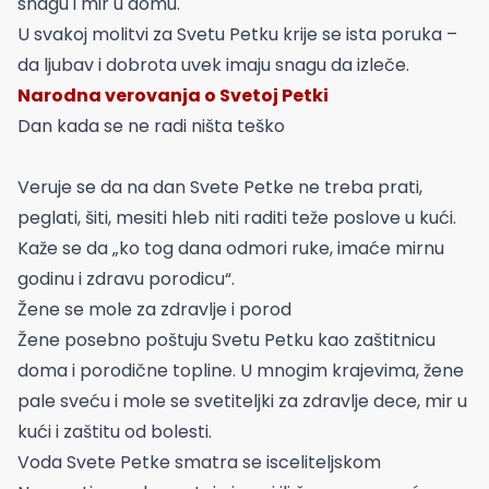
snagu i mir u domu.
U svakoj molitvi za Svetu Petku krije se ista poruka –
da ljubav i dobrota uvek imaju snagu da izleče.
Narodna verovanja o Svetoj Petki
Dan kada se ne radi ništa teško
Veruje se da na dan Svete Petke ne treba prati,
peglati, šiti, mesiti hleb niti raditi teže poslove u kući.
Kaže se da „ko tog dana odmori ruke, imaće mirnu
godinu i zdravu porodicu“.
Žene se mole za zdravlje i porod
Žene posebno poštuju Svetu Petku kao zaštitnicu
doma i porodične topline. U mnogim krajevima, žene
pale sveću i mole se svetiteljki za zdravlje dece, mir u
kući i zaštitu od bolesti.
Voda Svete Petke smatra se isceliteljskom