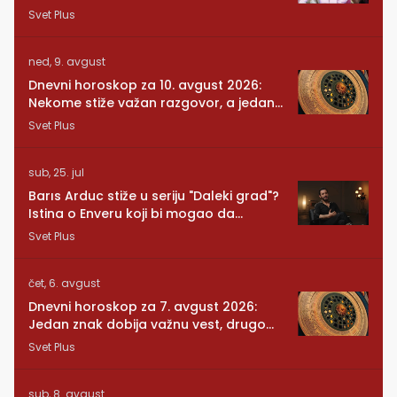
RUNDE je naša!
Svet Plus
ned, 9. avgust
Dnevni horoskop za 10. avgust 2026:
Nekome stiže važan razgovor, a jedan
znak mora da posluša srce
Svet Plus
sub, 25. jul
Barıs Arduc stiže u seriju "Daleki grad"?
Istina o Enveru koji bi mogao da
promeni sve
Svet Plus
čet, 6. avgust
Dnevni horoskop za 7. avgust 2026:
Jedan znak dobija važnu vest, drugom
se vraća osoba iz prošlosti
Svet Plus
sub, 8. avgust