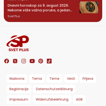
Dnevni horoskop za 9. avgust 2026:
Nekome stiže važna poruka, a jedan
znak konačno preseca
Svet Plus
Naslovna
Tema
Teme
Vesti
Prijava
Registracija
Datenschutzerklärung
Impressum
Widerrufsbelehrung
AGB