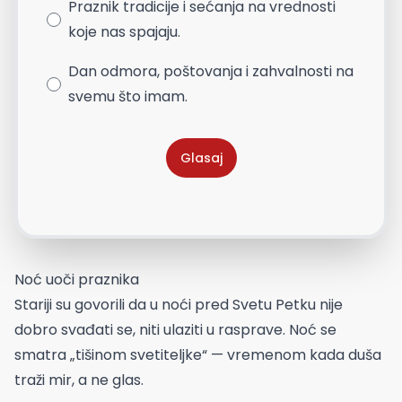
Praznik tradicije i sećanja na vrednosti
koje nas spajaju.
Dan odmora, poštovanja i zahvalnosti na
svemu što imam.
Glasaj
Noć uoči praznika
Stariji su govorili da u noći pred Svetu Petku nije
dobro svađati se, niti ulaziti u rasprave. Noć se
smatra „tišinom svetiteljke“ — vremenom kada duša
traži mir, a ne glas.