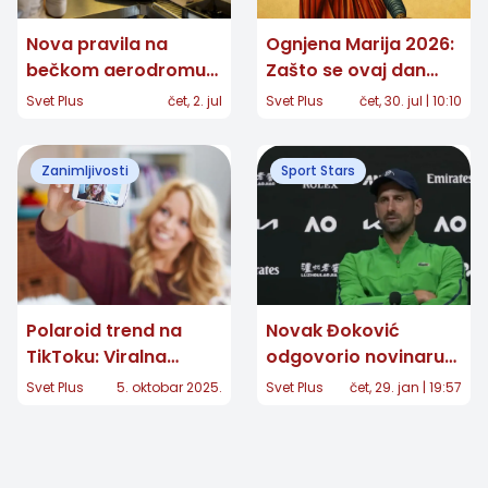
Nova pravila na
Ognjena Marija 2026:
bečkom aerodromu
Zašto se ovaj dan
od petka 3. jula: jedna
smatra najopasnijim i
Svet Plus
čet, 2. jul
Svet Plus
čet, 30. jul | 10:10
promena će
šta se ne radi
obradovati gotovo
Zanimljivosti
Sport Stars
sve putnike
Polaroid trend na
Novak Đoković
TikToku: Viralna
odgovorio novinaru
nostalgia uz AI
koji je pokušao da ga
Svet Plus
5. oktobar 2025.
Svet Plus
čet, 29. jan | 19:57
fotografije
ponizi: "Zar ja uvek
jurim, a mene niko ne
juri?“