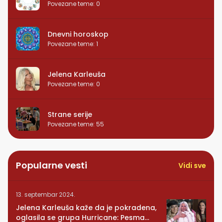
Povezane teme
:
0
Dnevni horoskop
Povezane teme
:
1
Jelena Karleuša
Povezane teme
:
0
Strane serije
Povezane teme
:
55
Popularne vesti
Vidi sve
13. septembar 2024.
Jelena Karleuša kaže da je pokradena,
oglasila se grupa Hurricane: Pesma