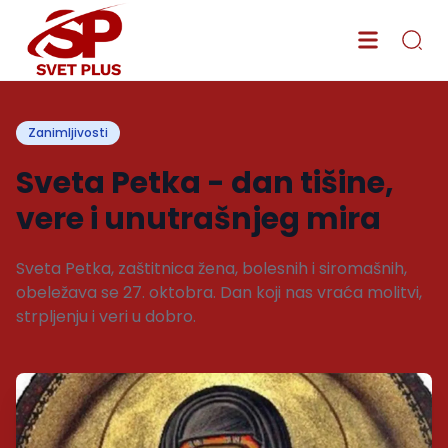
Zanimljivosti
Sveta Petka - dan tišine,
vere i unutrašnjeg mira
Sveta Petka, zaštitnica žena, bolesnih i siromašnih,
obeležava se 27. oktobra. Dan koji nas vraća molitvi,
strpljenju i veri u dobro.