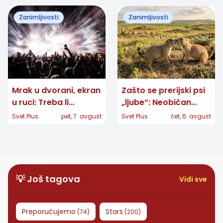
naših domova
Zanimljivosti
Zanimljivosti
Mrak u dvorani, ekran
Zašto se prerijski psi
u ruci: Treba li
„ljube“: Neobičan
zabraniti telefone na
pozdrav otkriva ko
Svet Plus
pet, 7. avgust
Svet Plus
čet, 6. avgust
koncertima?
pripada porodici
💡 Još tagova
Vidi sve
Preporučujemo
Stars
(
74
)
(
200
)