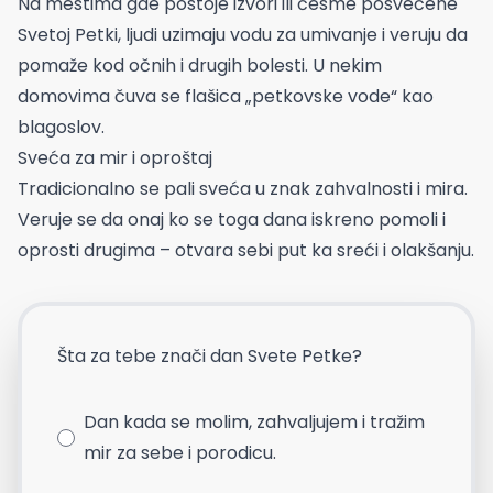
Na mestima gde postoje izvori ili česme posvećene
Svetoj Petki, ljudi uzimaju vodu za umivanje i veruju da
pomaže kod očnih i drugih bolesti. U nekim
domovima čuva se flašica „petkovske vode“ kao
blagoslov.
Sveća za mir i oproštaj
Tradicionalno se pali sveća u znak zahvalnosti i mira.
Veruje se da onaj ko se toga dana iskreno pomoli i
oprosti drugima – otvara sebi put ka sreći i olakšanju.
Šta za tebe znači dan Svete Petke?
Dan kada se molim, zahvaljujem i tražim
mir za sebe i porodicu.