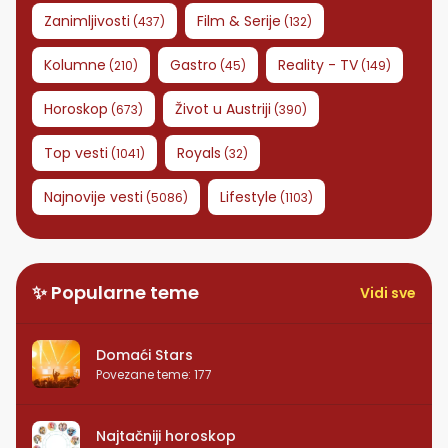
Zanimljivosti
Film & Serije
(
437
)
(
132
)
Kolumne
Gastro
Reality - TV
(
210
)
(
45
)
(
149
)
Horoskop
Život u Austriji
(
673
)
(
390
)
Top vesti
Royals
(
1041
)
(
32
)
Najnovije vesti
Lifestyle
(
5086
)
(
1103
)
✨ Popularne teme
Vidi sve
Domaći Stars
Povezane teme
:
177
Najtačniji horoskop