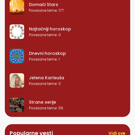
Domaći Stars
Povezane teme
:
177
Najtačniji horoskop
Povezane teme
:
0
Dnevni horoskop
Povezane teme
:
1
Jelena Karleuša
Povezane teme
:
0
Strane serije
Povezane teme
:
55
Popularne vesti
Vidi sve