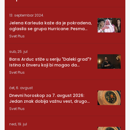
13. septembar 2024.
Jelena Karleuša kaže da je pokradena,
oglasila se grupa Hurricane: Pesma
RUNDE je naša!
Svet Plus
sub, 25. jul
Barıs Arduc stiže u seriju "Daleki grad"?
Istina o Enveru koji bi mogao da
promeni sve
Svet Plus
čet, 6. avgust
Dnevni horoskop za 7. avgust 2026:
Jedan znak dobija važnu vest, drugom
se vraća osoba iz prošlosti
Svet Plus
ned, 19. jul