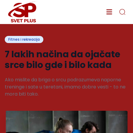
Fitnes i rekreacija
7 lakih načina da ojačate
srce bilo gde i bilo kada
Ako mislite da briga o srcu podrazumeva naporne
treninge i sate u teretani, imamo dobre vesti - to ne
mora biti tako.