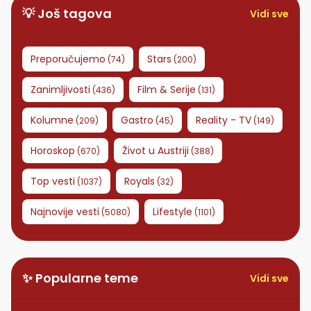
💡 Još tagova
Vidi sve
Preporučujemo
Stars
(
74
)
(
200
)
Zanimljivosti
Film & Serije
(
436
)
(
131
)
Kolumne
Gastro
Reality - TV
(
209
)
(
45
)
(
149
)
Horoskop
Život u Austriji
(
670
)
(
388
)
Top vesti
Royals
(
1037
)
(
32
)
Najnovije vesti
Lifestyle
(
5080
)
(
1101
)
✨ Popularne teme
Vidi sve