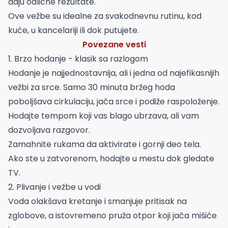
daju odlične rezultate.
Ove vežbe su idealne za svakodnevnu rutinu, kod
kuće, u kancelariji ili dok putujete.
Povezane vesti
1. Brzo hodanje - klasik sa razlogom
Hodanje je najjednostavnija, ali i jedna od najefikasnijih
vežbi za srce. Samo 30 minuta bržeg hoda
poboljšava cirkulaciju, jača srce i podiže raspoloženje.
Hodajte tempom koji vas blago ubrzava, ali vam
dozvoljava razgovor.
Zamahnite rukama da aktivirate i gornji deo tela.
Ako ste u zatvorenom, hodajte u mestu dok gledate
TV.
2. Plivanje i vežbe u vodi
Voda olakšava kretanje i smanjuje pritisak na
zglobove, a istovremeno pruža otpor koji jača mišiće