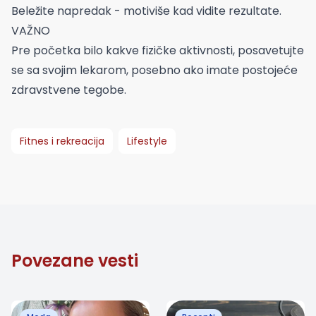
Beležite napredak - motiviše kad vidite rezultate.
VAŽNO
Pre početka bilo kakve fizičke aktivnosti, posavetujte
se sa svojim lekarom, posebno ako imate postojeće
zdravstvene tegobe.
Fitnes i rekreacija
Lifestyle
Povezane vesti