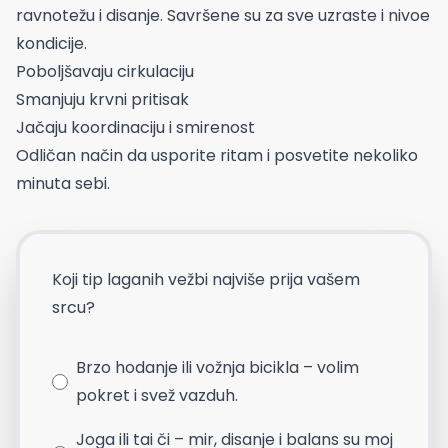
ravnotežu i disanje. Savršene su za sve uzraste i nivoe
kondicije.
Poboljšavaju cirkulaciju
Smanjuju krvni pritisak
Jačaju koordinaciju i smirenost
Odličan način da usporite ritam i posvetite nekoliko
minuta sebi.
Koji tip laganih vežbi najviše prija vašem
srcu?
Brzo hodanje ili vožnja bicikla – volim
pokret i svež vazduh.
Joga ili tai či – mir, disanje i balans su moj