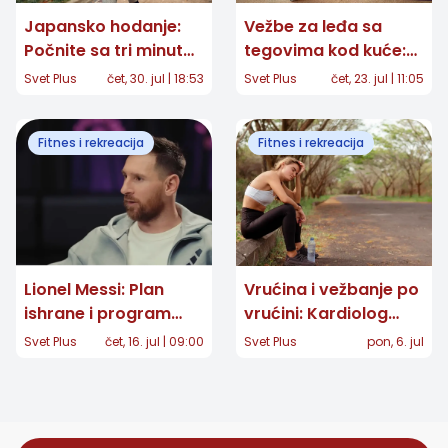
Japansko hodanje:
Vežbe za leđa sa
Počnite sa tri minuta i
tegovima kod kuće:
običnu šetnju
Trening od 20 minuta
Svet Plus
čet, 30. jul | 18:53
Svet Plus
čet, 23. jul | 11:05
pretvorite u trening
za snagu i bolje
držanje
Fitnes i rekreacija
Fitnes i rekreacija
Lionel Messi: Plan
Vrućina i vežbanje po
ishrane i program
vrućini: Kardiolog
treninga slavnog
upozorava da trening
Svet Plus
čet, 16. jul | 09:00
Svet Plus
pon, 6. jul
fudbalera
između 11 i 16 časova
može biti opasan