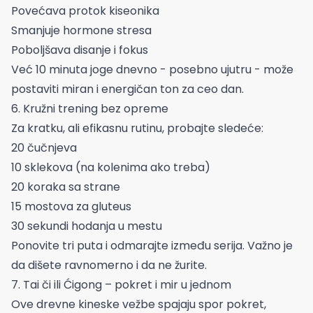
Povećava protok kiseonika
Smanjuje hormone stresa
Poboljšava disanje i fokus
Već 10 minuta joge dnevno - posebno ujutru - može
postaviti miran i energičan ton za ceo dan.
6. Kružni trening bez opreme
Za kratku, ali efikasnu rutinu, probajte sledeće:
20 čučnjeva
10 sklekova (na kolenima ako treba)
20 koraka sa strane
15 mostova za gluteus
30 sekundi hodanja u mestu
Ponovite tri puta i odmarajte između serija. Važno je
da dišete ravnomerno i da ne žurite.
7. Tai či ili Ćigong – pokret i mir u jednom
Ove drevne kineske vežbe spajaju spor pokret,