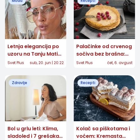
Moda
Recepti
Letnja elegancija po
Palačinke od crvenog
uzoru na Tanju Matić:
sočiva bez brašna:
Minimalizam koji
Jednostavan recept
Svet Plus
sub, 20. jun | 20:22
Svet Plus
čet, 6. avgust
nikada ne izlazi iz
za ukusan doručak
mode
Zdravlje
Recepti
Bol u grlu leti: Klima,
Kolač sa piškotama i
sladoled i 7 grešaka
voćem: Kremasta