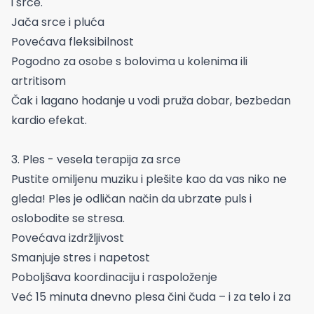
i srce.
Jača srce i pluća
Povećava fleksibilnost
Pogodno za osobe s bolovima u kolenima ili
artritisom
Čak i lagano hodanje u vodi pruža dobar, bezbedan
kardio efekat.
3. Ples - vesela terapija za srce
Pustite omiljenu muziku i plešite kao da vas niko ne
gleda! Ples je odličan način da ubrzate puls i
oslobodite se stresa.
Povećava izdržljivost
Smanjuje stres i napetost
Poboljšava koordinaciju i raspoloženje
Već 15 minuta dnevno plesa čini čuda – i za telo i za