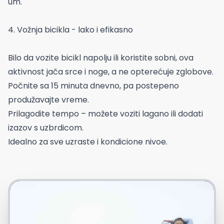
um.
4. Vožnja bicikla - lako i efikasno
Bilo da vozite bicikl napolju ili koristite sobni, ova
aktivnost jača srce i noge, a ne opterećuje zglobove.
Počnite sa 15 minuta dnevno, pa postepeno
produžavajte vreme.
Prilagodite tempo – možete voziti lagano ili dodati
izazov s uzbrdicom.
Idealno za sve uzraste i kondicione nivoe.