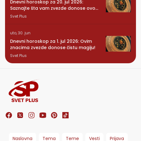
Dnevni horoskop za 20. jul 2026:
Saznajte šta vam zvezde donose ovog
ponedeljka
Svet Plus
uto, 30. jun
Dnevni horoskop za 1. jul 2026: Ovim
znacima zvezde donose čistu magiju!
Svet Plus
Naslovna
Tema
Teme
Vesti
Prijava