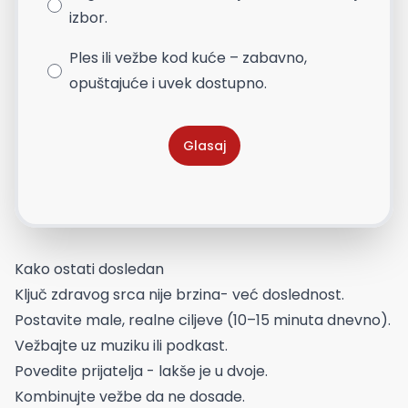
izbor.
Ples ili vežbe kod kuće – zabavno,
opuštajuće i uvek dostupno.
Glasaj
Kako ostati dosledan
Ključ zdravog srca nije brzina- već doslednost.
Postavite male, realne ciljeve (10–15 minuta dnevno).
Vežbajte uz muziku ili podkast.
Povedite prijatelja - lakše je u dvoje.
Kombinujte vežbe da ne dosade.