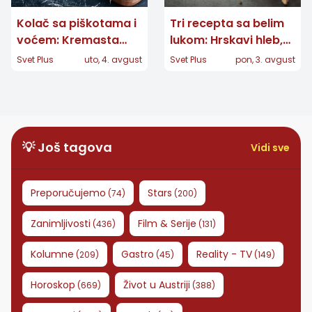
Kolač sa piškotama i
Tri recepta sa belim
voćem: Kremasta
lukom: Hrskavi hleb,
poslastica bez
kremasti sos i kiseli
Svet Plus
uto, 4. avgust
Svet Plus
pon, 3. avgust
pečenja koja vraća u
čenovi
detinjstvo
💡 Još tagova
Vidi sve
Preporučujemo
Stars
(
74
)
(
200
)
Zanimljivosti
Film & Serije
(
436
)
(
131
)
Kolumne
Gastro
Reality - TV
(
209
)
(
45
)
(
149
)
Horoskop
Život u Austriji
(
669
)
(
388
)