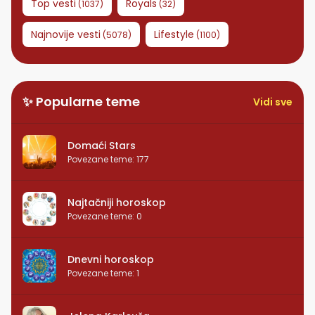
Top vesti
Royals
(
1037
)
(
32
)
Najnovije vesti
Lifestyle
(
5078
)
(
1100
)
✨ Popularne teme
Vidi sve
Domaći Stars
Povezane teme
:
177
Najtačniji horoskop
Povezane teme
:
0
Dnevni horoskop
Povezane teme
:
1