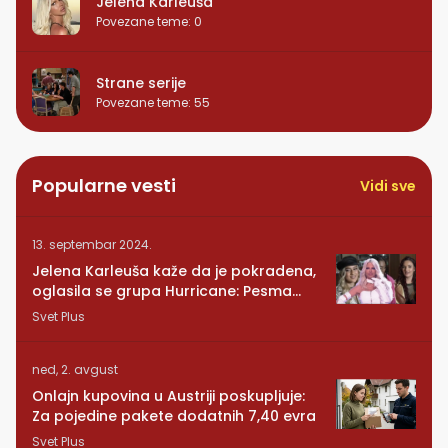
Jelena Karleuša
Povezane teme
:
0
Strane serije
Povezane teme
:
55
Popularne vesti
Vidi sve
13. septembar 2024.
Jelena Karleuša kaže da je pokradena,
oglasila se grupa Hurricane: Pesma
RUNDE je naša!
Svet Plus
ned, 2. avgust
Onlajn kupovina u Austriji poskupljuje:
Za pojedine pakete dodatnih 7,40 evra
Svet Plus