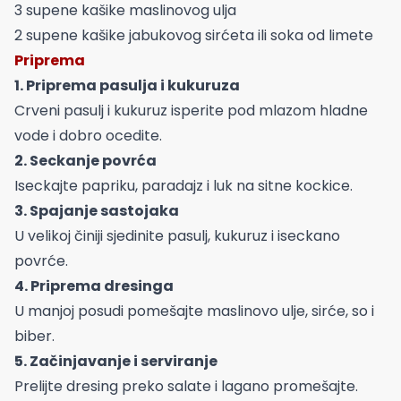
3 supene kašike maslinovog ulja
2 supene kašike jabukovog sirćeta ili soka od limete
Priprema
1. Priprema pasulja i kukuruza
Crveni pasulj i kukuruz isperite pod mlazom hladne
vode i dobro ocedite.
2. Seckanje povrća
Iseckajte papriku, paradajz i luk na sitne kockice.
3. Spajanje sastojaka
U velikoj činiji sjedinite pasulj, kukuruz i iseckano
povrće.
4. Priprema dresinga
U manjoj posudi pomešajte maslinovo ulje, sirće, so i
biber.
5. Začinjavanje i serviranje
Prelijte dresing preko salate i lagano promešajte.