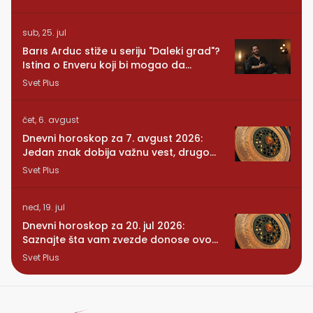
sub, 25. jul
Barıs Arduc stiže u seriju "Daleki grad"?
Istina o Enveru koji bi mogao da
promeni sve
Svet Plus
čet, 6. avgust
Dnevni horoskop za 7. avgust 2026:
Jedan znak dobija važnu vest, drugom
se vraća osoba iz prošlosti
Svet Plus
ned, 19. jul
Dnevni horoskop za 20. jul 2026:
Saznajte šta vam zvezde donose ovog
ponedeljka
Svet Plus