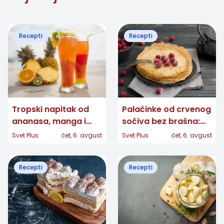
Recepti
Recepti
Tropski napitak od
Palačinke od crvenog
ananasa, manga i
sočiva bez brašna:
narandže: Osveženje
Jednostavan recept
Svet Plus
čet, 6. avgust
Svet Plus
čet, 6. avgust
gotovo za nekoliko
za ukusan doručak
minuta
Recepti
Recepti