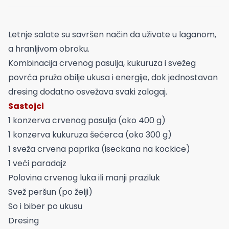
Letnje salate su savršen način da uživate u laganom,
a hranljivom obroku.
Kombinacija crvenog pasulja, kukuruza i svežeg
povrća pruža obilje ukusa i energije, dok jednostavan
dresing dodatno osvežava svaki zalogaj.
Sastojci
1 konzerva crvenog pasulja (oko 400 g)
1 konzerva kukuruza šećerca (oko 300 g)
1 sveža crvena paprika (iseckana na kockice)
1 veći paradajz
Polovina crvenog luka ili manji praziluk
Svež peršun (po želji)
So i biber po ukusu
Dresing