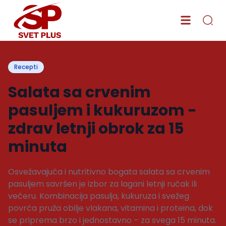
Recepti
Salata sa crvenim
pasuljem i kukuruzom -
zdrav letnji obrok za 15
minuta
Osvežavajuća i nutritivno bogata salata sa crvenim
pasuljem savršen je izbor za lagani letnji ručak ili
večeru. Kombinacija pasulja, kukuruza i svežeg
povrća pruža obilje vlakana, vitamina i proteina, dok
se priprema brzo i jednostavno – za svega 15 minuta.