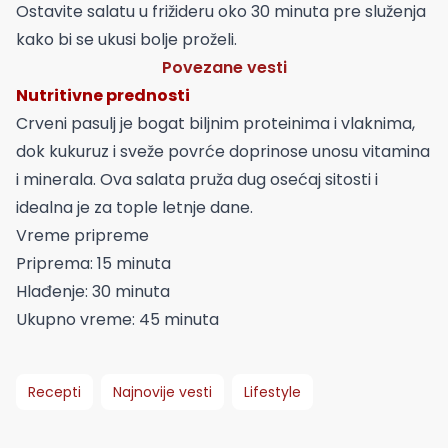
Ostavite salatu u frižideru oko 30 minuta pre služenja
kako bi se ukusi bolje proželi.
Povezane vesti
Nutritivne prednosti
Crveni pasulj je bogat biljnim proteinima i vlaknima,
dok kukuruz i sveže povrće doprinose unosu vitamina
i minerala. Ova salata pruža dug osećaj sitosti i
idealna je za tople letnje dane.
Vreme pripreme
Priprema: 15 minuta
Hlađenje: 30 minuta
Ukupno vreme: 45 minuta
Recepti
Najnovije vesti
Lifestyle