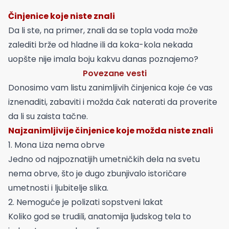
Činjenice koje niste znali
Da li ste, na primer, znali da se topla voda može
zalediti brže od hladne ili da koka-kola nekada
uopšte nije imala boju kakvu danas poznajemo?
Povezane vesti
Donosimo vam listu zanimljivih činjenica koje će vas
iznenaditi, zabaviti i možda čak naterati da proverite
da li su zaista tačne.
Najzanimljivije činjenice koje možda niste znali
1. Mona Liza nema obrve
Jedno od najpoznatijih umetničkih dela na svetu
nema obrve, što je dugo zbunjivalo istoričare
umetnosti i ljubitelje slika.
2. Nemoguće je polizati sopstveni lakat
Koliko god se trudili, anatomija ljudskog tela to