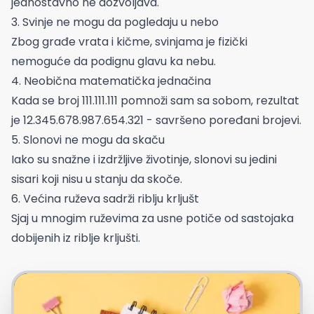
jednostavno ne dozvoljava.
3. Svinje ne mogu da pogledaju u nebo
Zbog građe vrata i kičme, svinjama je fizički
nemoguće da podignu glavu ka nebu.
4. Neobična matematička jednačina
Kada se broj 111.111.111 pomnoži sam sa sobom, rezultat
je 12.345.678.987.654.321 - savršeno poređani brojevi.
5. Slonovi ne mogu da skaču
Iako su snažne i izdržljive životinje, slonovi su jedini
sisari koji nisu u stanju da skoče.
6. Većina ruževa sadrži riblju krljušt
Sjaj u mnogim ruževima za usne potiče od sastojaka
dobijenih iz riblje krljušti.
Foto: Freepik.com