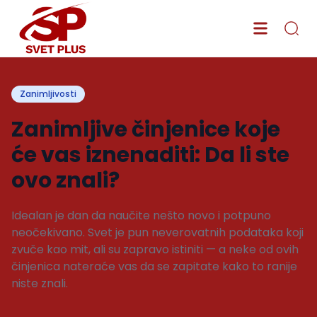
Zanimljivosti
Zanimljive činjenice koje
će vas iznenaditi: Da li ste
ovo znali?
Idealan je dan da naučite nešto novo i potpuno
neočekivano. Svet je pun neverovatnih podataka koji
zvuče kao mit, ali su zapravo istiniti — a neke od ovih
činjenica nateraće vas da se zapitate kako to ranije
niste znali.