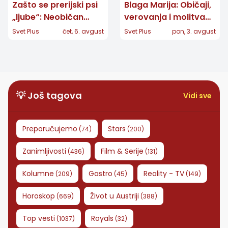
Zašto se prerijski psi
Blaga Marija: Običaji,
„ljube“: Neobičan
verovanja i molitva
pozdrav otkriva ko
velike zaštitnice žena
Svet Plus
čet, 6. avgust
Svet Plus
pon, 3. avgust
pripada porodici
💡 Još tagova
Vidi sve
Preporučujemo
Stars
(
74
)
(
200
)
Zanimljivosti
Film & Serije
(
436
)
(
131
)
Kolumne
Gastro
Reality - TV
(
209
)
(
45
)
(
149
)
Horoskop
Život u Austriji
(
669
)
(
388
)
Top vesti
Royals
(
1037
)
(
32
)