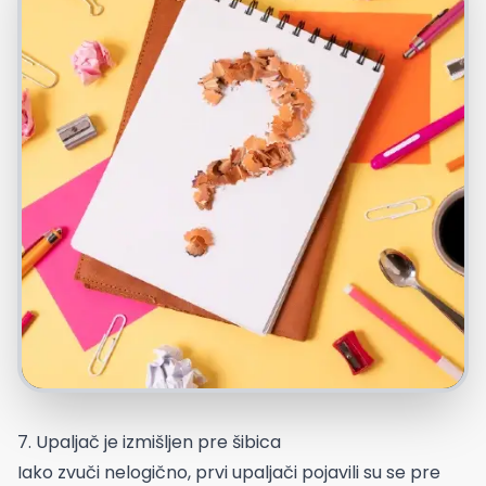
7. Upaljač je izmišljen pre šibica
Iako zvuči nelogično, prvi upaljači pojavili su se pre