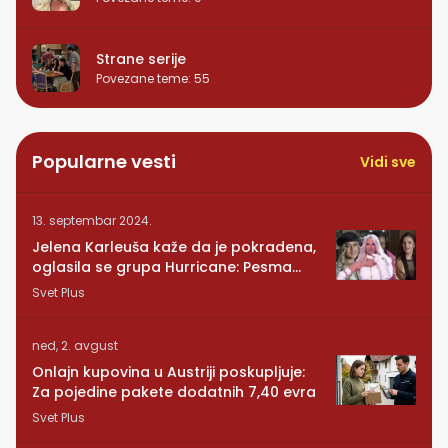
Strane serije
Povezane teme
:
55
Popularne vesti
Vidi sve
13. septembar 2024.
Jelena Karleuša kaže da je pokradena,
oglasila se grupa Hurricane: Pesma
RUNDE je naša!
Svet Plus
ned, 2. avgust
Onlajn kupovina u Austriji poskupljuje:
Za pojedine pakete dodatnih 7,40 evra
Svet Plus