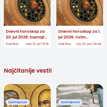
Dnevni horoskop za
Dnevni horoskop za 1.
20. jul 2026: Saznajte
jul 2026: Ovim
šta vam zvezde
znacima zvezde
Svet Plus
ned, 19. jul | 19:15
Svet Plus
uto, 30. jun | 19:46
donose ovog
donose čistu magiju!
ponedeljka
Najčitanije vesti!
Zanimljivosti
Zanimljivosti