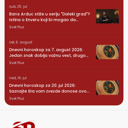
sub, 25. jul
Barıs Arduc stiže u seriju "Daleki grad"?
Istina o Enveru koji bi mogao da
promeni sve
Svet Plus
čet, 6. avgust
Dnevni horoskop za 7. avgust 2026:
Jedan znak dobija važnu vest, drugom
se vraća osoba iz prošlosti
Svet Plus
ned, 19. jul
Dnevni horoskop za 20. jul 2026:
Saznajte šta vam zvezde donose ovog
ponedeljka
Svet Plus