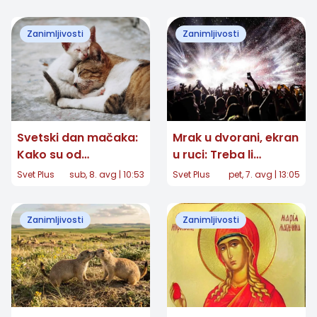
Zanimljivosti
Zanimljivosti
Svetski dan mačaka:
Mrak u dvorani, ekran
Kako su od
u ruci: Treba li
egipatskih hramova
zabraniti telefone na
Svet Plus
sub, 8. avg | 10:53
Svet Plus
pet, 7. avg | 13:05
postale gospodari
koncertima?
naših domova
Zanimljivosti
Zanimljivosti