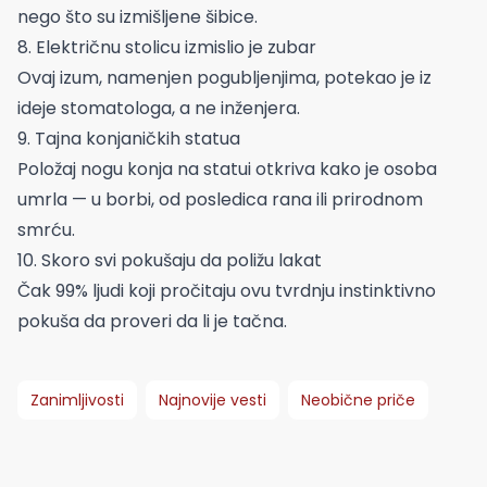
nego što su izmišljene šibice.
8. Električnu stolicu izmislio je zubar
Ovaj izum, namenjen pogubljenjima, potekao je iz
ideje stomatologa, a ne inženjera.
9. Tajna konjaničkih statua
Položaj nogu konja na statui otkriva kako je osoba
umrla — u borbi, od posledica rana ili prirodnom
smrću.
10. Skoro svi pokušaju da poližu lakat
Čak 99% ljudi koji pročitaju ovu tvrdnju instinktivno
pokuša da proveri da li je tačna.
Zanimljivosti
Najnovije vesti
Neobične priče