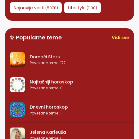
Najnovije vesti
Lifestyle
(
5078
)
(
1100
)
✨ Popularne teme
Vidi sve
Domaći Stars
Povezane teme
:
177
Najtačniji horoskop
Povezane teme
:
0
Dnevni horoskop
Povezane teme
:
1
Jelena Karleuša
Povezane teme
:
0