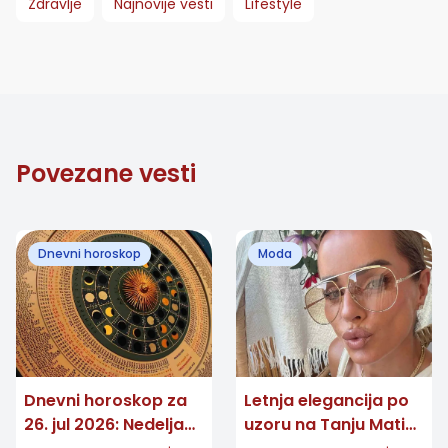
Zdravlje
Najnovije vesti
Lifestyle
Povezane vesti
Dnevni horoskop
Moda
Dnevni horoskop za
Letnja elegancija po
26. jul 2026: Nedelja
uzoru na Tanju Matić: