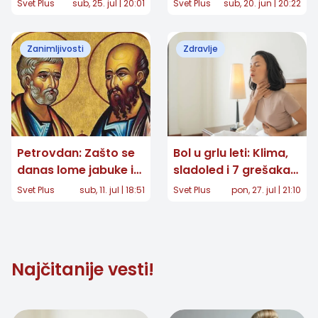
donosi neočekivane
Minimalizam koji
Svet Plus
sub, 25. jul | 20:01
Svet Plus
sub, 20. jun | 20:22
preokrete i novu
nikada ne izlazi iz
energiju
mode
Zanimljivosti
Zdravlje
Petrovdan: Zašto se
Bol u grlu leti: Klima,
danas lome jabuke i
sladoled i 7 grešaka
šta nam proriče cvet
koje često
Svet Plus
sub, 11. jul | 18:51
Svet Plus
pon, 27. jul | 21:10
petrovac?
pogoršavaju tegobe
Najčitanije vesti!