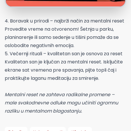
4. Boravak u prirodi – najbrži način za mentalni reset
Provedite vreme na otvorenom! Šetnja u parku,
planinarenje ili samo sedenje u tišini pomaže da se
oslobodite negativnih emocija.
5. Večernji rituali – kvalitetan san je osnova za reset
Kvalitetan san je ključan za mentalni reset. Isključite
ekrane sat vremena pre spavanja, pijte topli čaj i
praktikujte laganu meditaciju za smirenje.
Mentalni reset ne zahteva radikalne promene –
male svakodnevne odluke mogu učiniti ogromnu
razliku u mentalnom blagostanju.