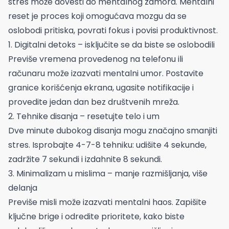
stres može dovesti do mentalnog zamora. Mentalni
reset je proces koji omogućava mozgu da se
oslobodi pritiska, povrati fokus i povisi produktivnost.
1. Digitalni detoks – isključite se da biste se oslobodili
Previše vremena provedenog na telefonu ili
računaru može izazvati mentalni umor. Postavite
granice korišćenja ekrana, ugasite notifikacije i
provedite jedan dan bez društvenih mreža.
2. Tehnike disanja – resetujte telo i um
Dve minute dubokog disanja mogu značajno smanjiti
stres. Isprobajte 4-7-8 tehniku: udišite 4 sekunde,
zadržite 7 sekundi i izdahnite 8 sekundi.
3. Minimalizam u mislima – manje razmišljanja, više
delanja
Previše misli može izazvati mentalni haos. Zapišite
ključne brige i odredite prioritete, kako biste