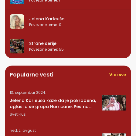
Povezane teme
:
1
Jelena Karleuša
Povezane teme
:
0
Strane serije
Povezane teme
:
55
Popularne vesti
Vidi sve
13. septembar 2024.
Jelena Karleuša kaže da je pokradena,
oglasila se grupa Hurricane: Pesma
RUNDE je naša!
Svet Plus
ned, 2. avgust