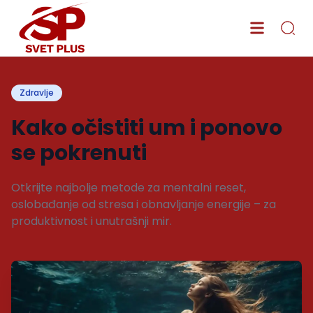
Zdravlje
Kako očistiti um i ponovo
se pokrenuti
Otkrijte najbolje metode za mentalni reset,
oslobađanje od stresa i obnavljanje energije – za
produktivnost i unutrašnji mir.