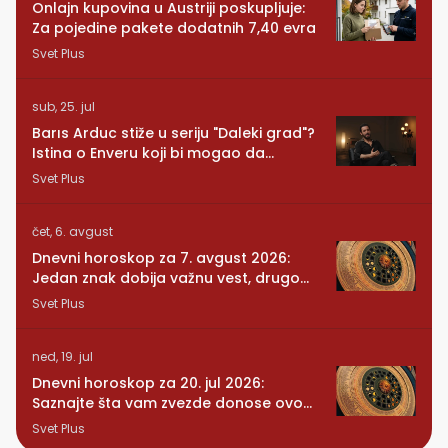
Onlajn kupovina u Austriji poskupljuje:
Za pojedine pakete dodatnih 7,40 evra
Svet Plus
sub, 25. jul
Barıs Arduc stiže u seriju "Daleki grad"?
Istina o Enveru koji bi mogao da
promeni sve
Svet Plus
čet, 6. avgust
Dnevni horoskop za 7. avgust 2026:
Jedan znak dobija važnu vest, drugom
se vraća osoba iz prošlosti
Svet Plus
ned, 19. jul
Dnevni horoskop za 20. jul 2026:
Saznajte šta vam zvezde donose ovog
ponedeljka
Svet Plus