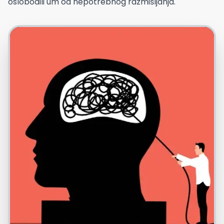
oslobodili um od nepotrebnog razmišljanja.