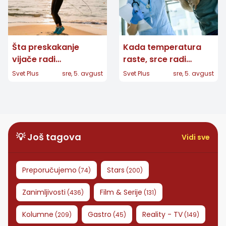
Šta preskakanje
Kada temperatura
vijače radi
raste, srce radi
organizmu: Kratak
napornije: Pet
Svet Plus
sre, 5. avgust
Svet Plus
sre, 5. avgust
kardio trening koji
grešaka koje treba
možete izvesti
izbegavati
gotovo bilo gde
💡 Još tagova
Vidi sve
Preporučujemo
Stars
(
74
)
(
200
)
Zanimljivosti
Film & Serije
(
436
)
(
131
)
Kolumne
Gastro
Reality - TV
(
209
)
(
45
)
(
149
)