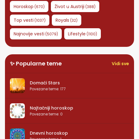
Horoskop
Život u Austriji
(
670
)
(
388
)
Top vesti
Royals
(
1037
)
(
32
)
Najnovije vesti
Lifestyle
(
5079
)
(
1100
)
✨ Popularne teme
Vidi sve
Domaći Stars
Povezane teme
:
177
Najtačniji horoskop
Povezane teme
:
0
Dnevni horoskop