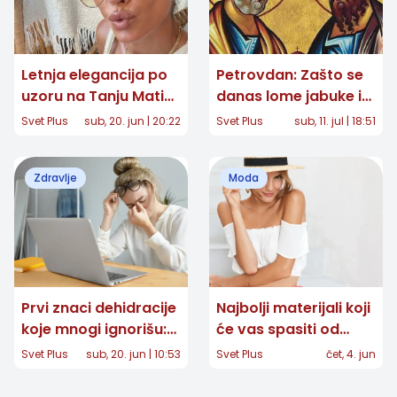
Letnja elegancija po
Petrovdan: Zašto se
uzoru na Tanju Matić:
danas lome jabuke i
Minimalizam koji
šta nam proriče cvet
Svet Plus
sub, 20. jun | 20:22
Svet Plus
sub, 11. jul | 18:51
nikada ne izlazi iz
petrovac?
mode
Zdravlje
Moda
Prvi znaci dehidracije
Najbolji materijali koji
koje mnogi ignorišu:
će vas spasiti od
Umor, glavobolja i
vrućine ovog leta
Svet Plus
sub, 20. jun | 10:53
Svet Plus
čet, 4. jun
pad koncentracije
mogu biti upozorenje