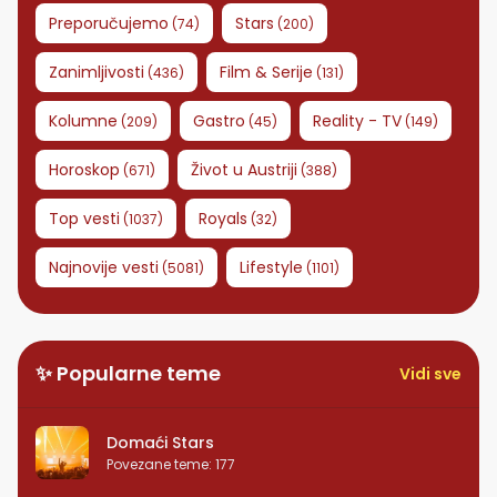
Preporučujemo
Stars
(
74
)
(
200
)
Zanimljivosti
Film & Serije
(
436
)
(
131
)
Kolumne
Gastro
Reality - TV
(
209
)
(
45
)
(
149
)
Horoskop
Život u Austriji
(
671
)
(
388
)
Top vesti
Royals
(
1037
)
(
32
)
Najnovije vesti
Lifestyle
(
5081
)
(
1101
)
✨ Popularne teme
Vidi sve
Domaći Stars
Povezane teme
:
177