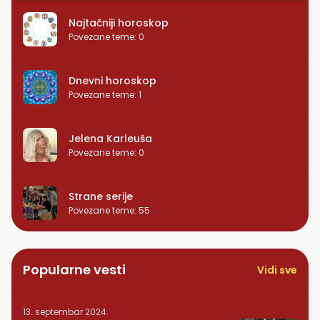
Najtačniji horoskop
Povezane teme
:
0
Dnevni horoskop
Povezane teme
:
1
Jelena Karleuša
Povezane teme
:
0
Strane serije
Povezane teme
:
55
Popularne vesti
Vidi sve
13. septembar 2024.