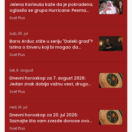
Jelena Karleuša kaže da je pokradena,
oglasila se grupa Hurricane: Pesma
RUNDE je naša!
Svet Plus
sub, 25. jul
Barıs Arduc stiže u seriju "Daleki grad"?
Istina o Enveru koji bi mogao da
promeni sve
Svet Plus
čet, 6. avgust
Dnevni horoskop za 7. avgust 2026:
Jedan znak dobija važnu vest, drugom
se vraća osoba iz prošlosti
Svet Plus
ned, 19. jul
Dnevni horoskop za 20. jul 2026:
Saznajte šta vam zvezde donose ovog
ponedeljka
Svet Plus