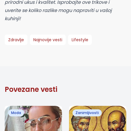
prirodni ukus i kvalitet. Isprobajte ove trikove i
uverite se koliko razlike mogu napraviti u vašoj
kuhinji!
Zdravlje
Najnovije vesti
Lifestyle
Povezane vesti
Moda
Zanimljivosti