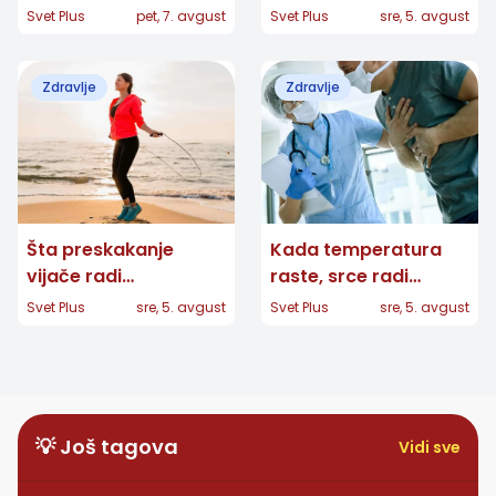
zdravije, ali šta
Kako se zaštititi i šta
Svet Plus
pet, 7. avgust
Svet Plus
sre, 5. avgust
njegova boja zaista
poneti u putnu
otkriva?
apoteku
Zdravlje
Zdravlje
Šta preskakanje
Kada temperatura
vijače radi
raste, srce radi
organizmu: Kratak
napornije: Pet
Svet Plus
sre, 5. avgust
Svet Plus
sre, 5. avgust
kardio trening koji
grešaka koje treba
možete izvesti
izbegavati
gotovo bilo gde
💡 Još tagova
Vidi sve