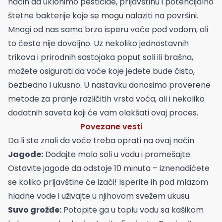
način da uklonimo pesticide, prljavštinu i potencijalno
štetne bakterije koje se mogu nalaziti na površini.
Mnogi od nas samo brzo isperu voće pod vodom, ali
to često nije dovoljno. Uz nekoliko jednostavnih
trikova i prirodnih sastojaka poput soli ili brašna,
možete osigurati da voće koje jedete bude čisto,
bezbedno i ukusno. U nastavku donosimo proverene
metode za pranje različitih vrsta voća, ali i nekoliko
dodatnih saveta koji će vam olakšati ovaj proces.
Povezane vesti
Da li ste znali da voće treba oprati na ovaj način
Jagode:
Dodajte malo soli u vodu i promešajte.
Ostavite jagode da odstoje 10 minuta – iznenadićete
se koliko prljavštine će izaći! Isperite ih pod mlazom
hladne vode i uživajte u njihovom svežem ukusu.
Suvo grožđe:
Potopite ga u toplu vodu sa kašikom