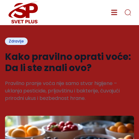
Zdravlje
Kako pravilno oprati voće:
Da li ste znali ovo?
Pravilno pranje voća nije samo stvar higijene –
uklanja pesticide, prljavštinu i bakterije, čuvajući
prirodni ukus i bezbednost hrane.