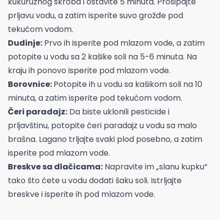
kukuruznog skroba i ostavite 5 minuta. Prosipajte
prljavu vodu, a zatim isperite suvo grožđe pod
tekućom vodom.
Dudinje:
Prvo ih isperite pod mlazom vode, a zatim
potopite u vodu sa 2 kašike soli na 5-6 minuta. Na
kraju ih ponovo isperite pod mlazom vode.
Borovnice:
Potopite ih u vodu sa kašikom soli na 10
minuta, a zatim isperite pod tekućom vodom.
Čeri paradajz:
Da biste uklonili pesticide i
prljavštinu, potopite čeri paradajz u vodu sa malo
brašna. Lagano trljajte svaki plod posebno, a zatim
isperite pod mlazom vode.
Breskve sa dlačicama:
Napravite im „slanu kupku“
tako što ćete u vodu dodati šaku soli. Istrljajte
breskve i isperite ih pod mlazom vode.