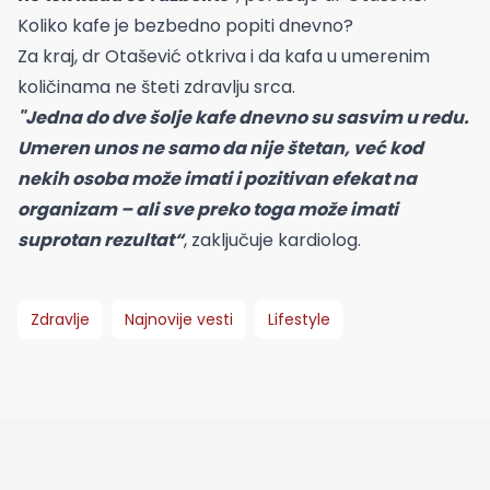
Koliko kafe je bezbedno popiti dnevno?
Za kraj, dr Otašević otkriva i da kafa u umerenim
količinama ne šteti zdravlju srca.
"Jedna do dve šolje kafe dnevno su sasvim u redu.
Umeren unos ne samo da nije štetan, već kod
nekih osoba može imati i pozitivan efekat na
organizam – ali sve preko toga može imati
suprotan rezultat“
, zaključuje kardiolog.
Zdravlje
Najnovije vesti
Lifestyle