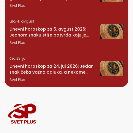
Svet Plus
uto, 4. avgust
Dnevni horoskop za 5. avgust 2026:
Jednom znaku stiže potvrda koju je
dugo čekao
Svet Plus
čet, 23. jul
Dnevni horoskop za 24. jul 2026: Jedan
znak čeka važna odluka, a nekome
stiže iznenađenje
Svet Plus