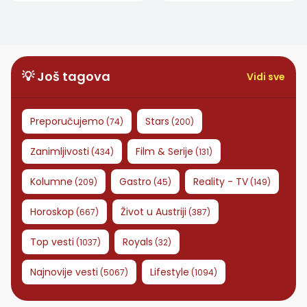
grešaka koje treba
važnije
izbegavati
💡 Još tagova
Vidi sve
Preporučujemo
Stars
(
74
)
(
200
)
Zanimljivosti
Film & Serije
(
434
)
(
131
)
Kolumne
Gastro
Reality - TV
(
209
)
(
45
)
(
149
)
Horoskop
Život u Austriji
(
667
)
(
387
)
Top vesti
Royals
(
1037
)
(
32
)
Najnovije vesti
Lifestyle
(
5067
)
(
1094
)