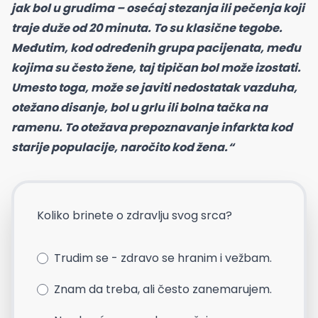
jak bol u grudima – osećaj stezanja ili pečenja koji
traje duže od 20 minuta. To su klasične tegobe.
Međutim, kod određenih grupa pacijenata, među
kojima su često žene, taj tipičan bol može izostati.
Umesto toga, može se javiti nedostatak vazduha,
otežano disanje, bol u grlu ili bolna tačka na
ramenu. To otežava prepoznavanje infarkta kod
starije populacije, naročito kod žena.“
Koliko brinete o zdravlju svog srca?
Trudim se - zdravo se hranim i vežbam.
Znam da treba, ali često zanemarujem.