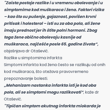
"Zaista postoje razlike i u vremenu obolevanja i u
simptomima kod muškaraca i žena. Faktori rizika
– kao što su pušenje, gojaznost, povišen krvni
pritisak i holesterol – isti su za oba pola, ali žene
imaju prednost jer ih štite polni hormoni. Zbog
toga žene obično obolevaju kasnije od
muškaraca, najčešće posle 65. godine života“,
objašnjava dr Otašević.
Razlike u simptomima infarkta
Simptomi infarkta kod žena često se razlikuju od onih
kod muškaraca, što otežava pravovremeno
prepoznavanje bolesti.
„Mehanizam nastanka infarkta isti je kod oba
pola, ali se simptomi mogu razlikovati“
, kaže dr
Otašević.
"Tipičan simptom akutnog infarkta miokarda je