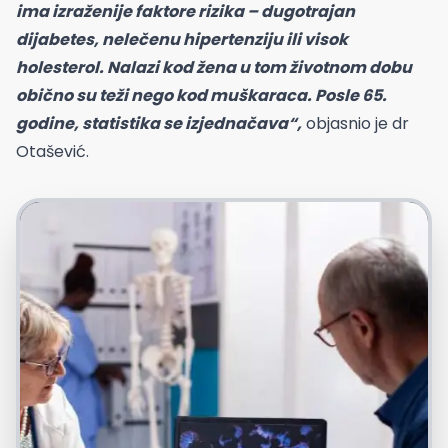
ima izraženije faktore rizika – dugotrajan
dijabetes, nelečenu hipertenziju ili visok
holesterol. Nalazi kod žena u tom životnom dobu
obično su teži nego kod muškaraca. Posle 65.
godine, statistika se izjednačava“,
objasnio je dr
Otašević.
Foto: Freepik.com