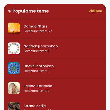
✨ Popularne teme
Vidi sve
Domaći Stars
Povezane teme
:
177
Najtačniji horoskop
Povezane teme
:
0
Dnevni horoskop
Povezane teme
:
1
Jelena Karleuša
Povezane teme
:
0
Strane serije