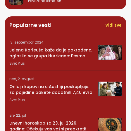
Povezane teme
:
55
Popularne vesti
Vidi sve
13. septembar 2024.
Jelena Karleuša kaže da je pokradena,
oglasila se grupa Hurricane: Pesma
RUNDE je naša!
Svet Plus
ned, 2. avgust
Onlajn kupovina u Austriji poskupljuje:
Za pojedine pakete dodatnih 7,40 evra
Svet Plus
sre, 22. jul
Dnevni horoskop za 23. jul 2026.
godine: Očekuju vas važni preokreti!