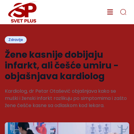
Zdravlje
Žene kasnije dobijaju
infarkt, ali češće umiru -
objašnjava kardiolog
Kardiolog, dr Petar Otašević objašnjava kako se
muški i ženski infarkt razlikuju po simptomima i zašto
žene češće kasne sa odlaskom kod lekara.