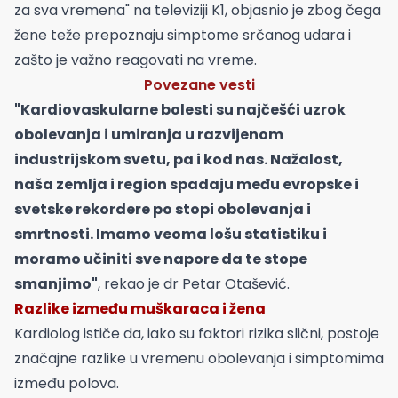
za sva vremena" na televiziji K1, objasnio je zbog čega
žene teže prepoznaju simptome srčanog udara i
zašto je važno reagovati na vreme.
Povezane vesti
"Kardiovaskularne bolesti su najčešći uzrok
obolevanja i umiranja u razvijenom
industrijskom svetu, pa i kod nas. Nažalost,
naša zemlja i region spadaju među evropske i
svetske rekordere po stopi obolevanja i
smrtnosti. Imamo veoma lošu statistiku i
moramo učiniti sve napore da te stope
smanjimo"
, rekao je dr Petar Otašević.
Razlike između muškaraca i žena
Kardiolog ističe da, iako su faktori rizika slični, postoje
značajne razlike u vremenu obolevanja i simptomima
između polova.