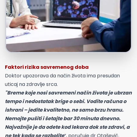
Faktori rizika savremenog doba
Doktor upozorava da način života ima presudan
uticaj na zdravlje srca.
"Breme koje nosi savremeni način života je ubrzan
tempo i nedostatak brige o sebi. Vodite računa o
ishrani – jedite kvalitetno, ne samo brzu hranu.
Nemojte pušiti i šetajte bar 30 minuta dnevno.
Najvažnije je da odete kod lekara dok ste zdravi, a
ne tek kada se razbolite
“, poručuje dr Otašević.