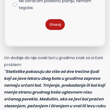
Ne obraćam posebnu pažnju, nemam
tegobe.
Glasaj
On dodaje da nije svaki bol u grudima znak za srčani
problem:
"Statistike pokazuju da više od dve trećine ljudi
koji se jave lekaru zbog bola u grudima zapravo
nemaju srčani bol. Trnjenje, probadanje ili bol koji
menja stranu grudnog koša uglavnom nisu
srčanog porekla. Međutim, ako se javi bol praćen
stezanjem, pečenjem i širenjem u vrat ili levu ruku