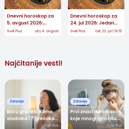
Dnevni horoskop za
Dnevni horoskop za
5. avgust 2026:
24. jul 2026: Jedan
Jednom znaku stiže
znak čeka važna
Svet Plus
uto, 4. avgust
Svet Plus
čet, 23. jul | 19:15
potvrda koju je dugo
odluka, a nekome
čekao
stiže iznenađenje
Najčitanije vesti!
Zdravlje
Zdravlje
Bol u grlu leti: Klima,
Prvi znaci dehidracije
sladoled i 7 grešaka
koje mnogi ignorišu:
koje često
Umor, glavobolja i
Svet Plus
Svet Plus