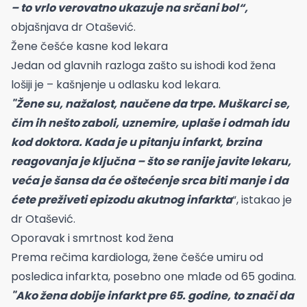
– to vrlo verovatno ukazuje na srčani bol“,
objašnjava dr Otašević.
Žene češće kasne kod lekara
Jedan od glavnih razloga zašto su ishodi kod žena
lošiji je – kašnjenje u odlasku kod lekara.
"Žene su, nažalost, naučene da trpe. Muškarci se,
čim ih nešto zaboli, uznemire, uplaše i odmah idu
kod doktora. Kada je u pitanju infarkt, brzina
reagovanja je ključna – što se ranije javite lekaru,
veća je šansa da će oštećenje srca biti manje i da
ćete preživeti epizodu akutnog infarkta
“, istakao je
dr Otašević.
Oporavak i smrtnost kod žena
Prema rečima kardiologa, žene češće umiru od
posledica infarkta, posebno one mlađe od 65 godina.
"Ako žena dobije infarkt pre 65. godine, to znači da