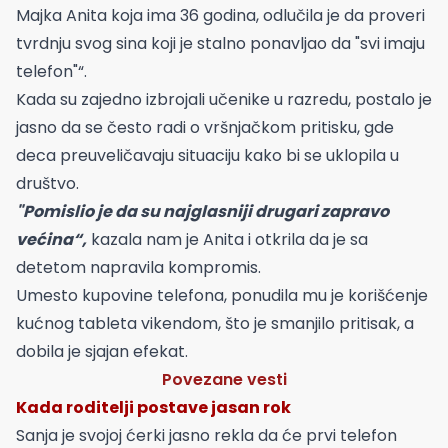
Majka Anita koja ima 36 godina, odlučila je da proveri
tvrdnju svog sina koji je stalno ponavljao da "svi imaju
telefon"“.
Kada su zajedno izbrojali učenike u razredu, postalo je
jasno da se često radi o vršnjačkom pritisku, gde
deca preuveličavaju situaciju kako bi se uklopila u
društvo.
"Pomislio je da su najglasniji drugari zapravo
većina“,
kazala nam je Anita i otkrila da je sa
detetom napravila kompromis.
Umesto kupovine telefona, ponudila mu je korišćenje
kućnog tableta vikendom, što je smanjilo pritisak, a
dobila je sjajan efekat.
Povezane vesti
Kada roditelji postave jasan rok
Sanja je svojoj ćerki jasno rekla da će prvi telefon