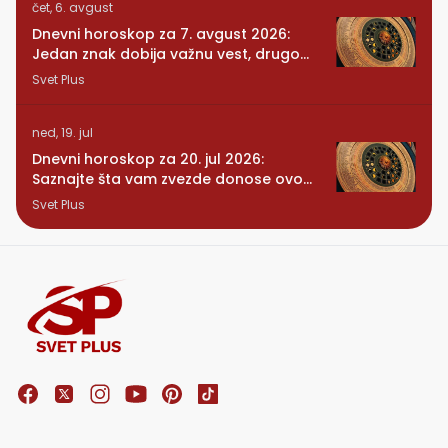
čet, 6. avgust
Dnevni horoskop za 7. avgust 2026:
Jedan znak dobija važnu vest, drugom
se vraća osoba iz prošlosti
Svet Plus
ned, 19. jul
Dnevni horoskop za 20. jul 2026:
Saznajte šta vam zvezde donose ovog
ponedeljka
Svet Plus