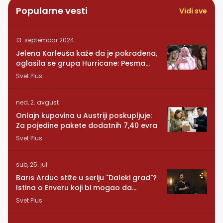
Popularne vesti
Vidi sve
13. septembar 2024.
Jelena Karleuša kaže da je pokradena,
oglasila se grupa Hurricane: Pesma
RUNDE je naša!
Svet Plus
ned, 2. avgust
Onlajn kupovina u Austriji poskupljuje:
Za pojedine pakete dodatnih 7,40 evra
Svet Plus
sub, 25. jul
Barıs Arduc stiže u seriju "Daleki grad"?
Istina o Enveru koji bi mogao da
promeni sve
Svet Plus