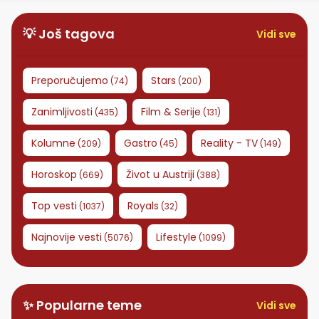
💡 Još tagova
Vidi sve
Preporučujemo
Stars
(
74
)
(
200
)
Zanimljivosti
Film & Serije
(
435
)
(
131
)
Kolumne
Gastro
Reality - TV
(
209
)
(
45
)
(
149
)
Horoskop
Život u Austriji
(
669
)
(
388
)
Top vesti
Royals
(
1037
)
(
32
)
Najnovije vesti
Lifestyle
(
5076
)
(
1099
)
✨ Popularne teme
Vidi sve