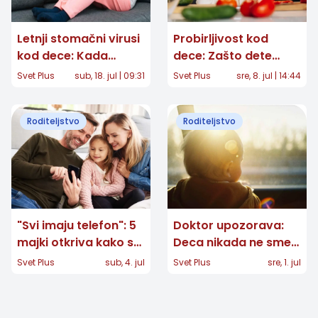
Letnji stomačni virusi
Probirljivost kod
kod dece: Kada
dece: Zašto dete
odložiti odmor i kako
odbija povrće i kako
Svet Plus
sub, 18. jul | 09:31
Svet Plus
sre, 8. jul | 14:44
reagovati na prve
pomoći bez pritiska
simptome?
Roditeljstvo
Roditeljstvo
"Svi imaju telefon": 5
Doktor upozorava:
majki otkriva kako su
Deca nikada ne smeju
rešile zahtev deteta
ostati sama u
Svet Plus
sub, 4. jul
Svet Plus
sre, 1. jul
za pametnim
automobilu - ni na 5
telefonom
minuta