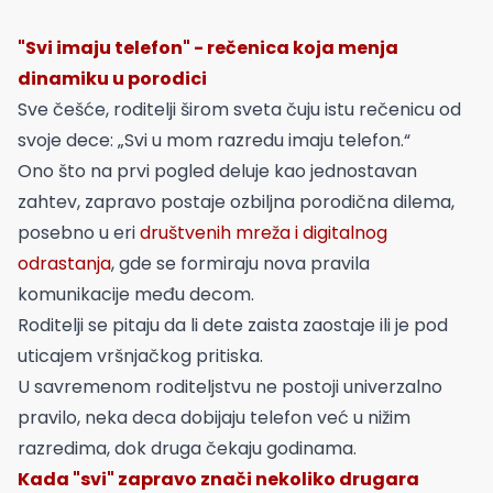
"Svi imaju telefon" - rečenica koja menja
dinamiku u porodici
Sve češće, roditelji širom sveta čuju istu rečenicu od
svoje dece: „Svi u mom razredu imaju telefon.“
Ono što na prvi pogled deluje kao jednostavan
zahtev, zapravo postaje ozbiljna porodična dilema,
posebno u eri
društvenih mreža i digitalnog
odrastanja
, gde se formiraju nova pravila
komunikacije među decom.
Roditelji se pitaju da li dete zaista zaostaje ili je pod
uticajem vršnjačkog pritiska.
U savremenom roditeljstvu ne postoji univerzalno
pravilo, neka deca dobijaju telefon već u nižim
razredima, dok druga čekaju godinama.
Kada "svi" zapravo znači nekoliko drugara