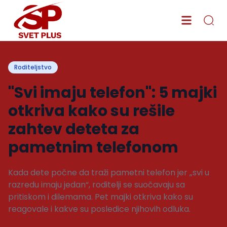
Roditeljstvo
"Svi imaju telefon": 5 majki
otkriva kako su rešile
zahtev deteta za
pametnim telefonom
Kada dete počne da traži pametni telefon jer „svi u
razredu imaju jedan“, roditelji se suočavaju sa
pritiskom i dilemama. Pet majki otkriva kako su
reagovale i kakve su posledice njihovih odluka.