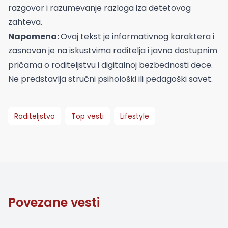
razgovor i razumevanje razloga iza detetovog
zahteva.
Napomena:
Ovaj tekst je informativnog karaktera i
zasnovan je na iskustvima roditelja i javno dostupnim
pričama o roditeljstvu i digitalnoj bezbednosti dece.
Ne predstavlja stručni psihološki ili pedagoški savet.
Roditeljstvo
Top vesti
Lifestyle
Povezane vesti