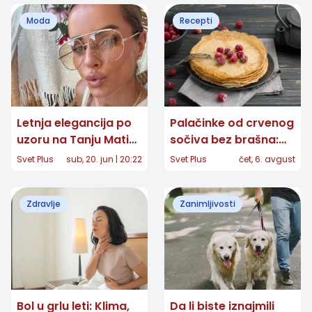
Moda
Recepti
Letnja elegancija po
Palačinke od crvenog
uzoru na Tanju Matić:
sočiva bez brašna:
Minimalizam koji
Jednostavan recept
Svet Plus
sub, 20. jun | 20:22
Svet Plus
čet, 6. avgust
nikada ne izlazi iz
za ukusan doručak
mode
Zdravlje
Zanimljivosti
Bol u grlu leti: Klima,
Da li biste iznajmili