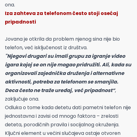
ona.
Iza zahteva za telefonom često stoji osećaj
pripadnosti
Jovana je otkrila da problem njenog sina nije bio
telefon, već isključenost iz društva.
"Njegovi drugari su imali grupu za igranje video
igara kojoj se on nije mogao pridružiti. Ali, kada su
organizovali zajednička druženja i alternativne
aktivnosti, potreba za telefonom se smanjila.
Deca često ne traže uređaj, već pripadnost“
,
zaključuje ona.
Odluka o tome kada detetu dati pametni telefon nije
jednostavna i zavisi od mnogo faktora – zrelosti
deteta, porodičnih pravila i socijalnog okruženja.
Ključni element u većini slučajeva ostaje otvoren