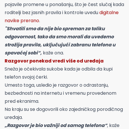
pojavile promene u ponašanju, što je čest slučaj kada
roditelji bez jasnih pravila i kontrole uvedu
digitalne
navike prerano
.
"Shvatili smo da nije bio spreman za toliku
odgovornost, tako da smo morali da uvedemo
strožija pravila, uključujući zabranu telefona u
spavaćoj sobi“,
kaže ona.
Razgovor ponekad vredi više od uređaja
Sneža je očekivala sukobe kada je odbila da kupi
telefon svojoj ćerki.
Umesto toga, usledio je razgovor o odrastanju,
bezbednosti na internetu i vremenu provedenom
pred ekranima.
Na kraju su se dogovorili oko zajedničkog porodičnog
uređaja.
„Razgovor je bio važniji od samog telefona“
, kaže