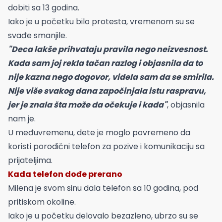
dobiti sa 13 godina.
Iako je u početku bilo protesta, vremenom su se
svađe smanjile.
"Deca lakše prihvataju pravila nego neizvesnost.
Kada sam joj rekla tačan razlog i objasnila da to
nije kazna nego dogovor, videla sam da se smirila.
Nije više svakog dana započinjala istu raspravu,
jer je znala šta može da očekuje i kada"
, objasnila
nam je.
U međuvremenu, dete je moglo povremeno da
koristi porodični telefon za pozive i komunikaciju sa
prijateljima.
Kada telefon dođe prerano
Milena je svom sinu dala telefon sa 10 godina, pod
pritiskom okoline.
Iako je u početku delovalo bezazleno, ubrzo su se