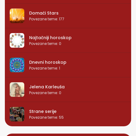
Domaći Stars
Povezane teme
:
177
Najtačniji horoskop
Povezane teme
:
0
Dnevni horoskop
Povezane teme
:
1
Jelena Karleuša
Povezane teme
:
0
Strane serije
Povezane teme
:
55