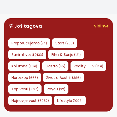
poremećajem
ličnosti?
💡 Još tagova
Vidi sve
Preporučujemo
Stars
(
74
)
(
200
)
Zanimljivosti
Film & Serije
(
433
)
(
131
)
Kolumne
Gastro
Reality - TV
(
209
)
(
45
)
(
149
)
Horoskop
Život u Austriji
(
666
)
(
386
)
Top vesti
Royals
(
1037
)
(
32
)
Najnovije vesti
Lifestyle
(
5062
)
(
1092
)