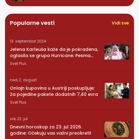
Popularne vesti
Vidi sve
13. septembar 2024.
Jelena Karleuša kaže da je pokradena,
oglasila se grupa Hurricane: Pesma
RUNDE je naša!
Svet Plus
ned, 2. avgust
Onlajn kupovina u Austriji poskupljuje:
Za pojedine pakete dodatnih 7,40 evra
Svet Plus
sre, 22. jul
Dnevni horoskop za 23. jul 2026.
godine: Očekuju vas važni preokreti!