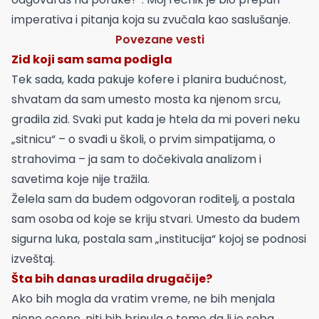
imperativa i pitanja koja su zvučala kao saslušanje.
Povezane vesti
Zid koji sam sama podigla
Tek sada, kada pakuje kofere i planira budućnost,
shvatam da sam umesto mosta ka njenom srcu,
gradila zid. Svaki put kada je htela da mi poveri neku
„sitnicu“ – o svađi u školi, o prvim simpatijama, o
strahovima – ja sam to dočekivala analizom i
savetima koje nije tražila.
Želela sam da budem odgovoran roditelj, a postala
sam osoba od koje se kriju stvari. Umesto da budem
sigurna luka, postala sam „institucija“ kojoj se podnosi
izveštaj.
Šta bih danas uradila drugačije?
Ako bih mogla da vratim vreme, ne bih menjala
njene ocene, niti bih brinula o tome da li je soba