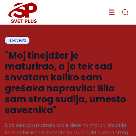
Ispovesti
"Moj tinejdžer je
maturirao, a ja tek sad
shvatam koliko sam
grešaka napravila: Bila
sam strog sudija, umesto
saveznika"
Dok sam posmatrala svoje dete na maturi, shvatila
sam bolnu istinu: dok sam se trudila da budem strog