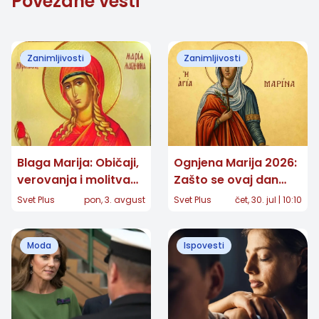
Povezane vesti
Zanimljivosti
Zanimljivosti
Blaga Marija: Običaji,
Ognjena Marija 2026:
verovanja i molitva
Zašto se ovaj dan
velike zaštitnice žena
smatra najopasnijim i
Svet Plus
pon, 3. avgust
Svet Plus
čet, 30. jul | 10:10
šta se ne radi
Moda
Ispovesti