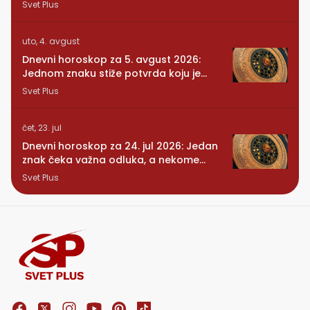
Svet Plus
uto, 4. avgust
Dnevni horoskop za 5. avgust 2026:
Jednom znaku stiže potvrda koju je
dugo čekao
Svet Plus
čet, 23. jul
Dnevni horoskop za 24. jul 2026: Jedan
znak čeka važna odluka, a nekome
stiže iznenađenje
Svet Plus