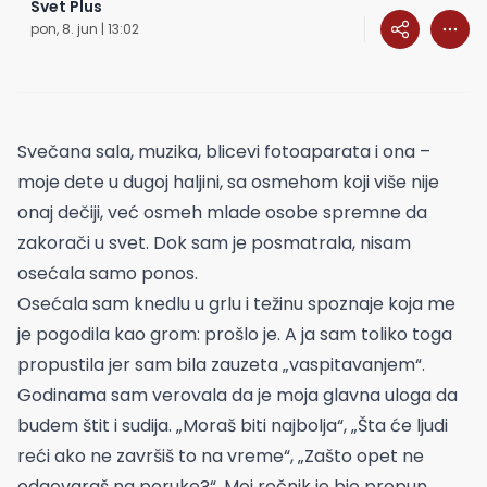
Svet Plus
pon, 8. jun | 13:02
Svečana sala, muzika, blicevi fotoaparata i ona –
moje dete u dugoj haljini, sa osmehom koji više nije
onaj dečiji, već osmeh mlade osobe spremne da
zakorači u svet. Dok sam je posmatrala, nisam
osećala samo ponos.
Osećala sam knedlu u grlu i težinu spoznaje koja me
je pogodila kao grom: prošlo je. A ja sam toliko toga
propustila jer sam bila zauzeta „vaspitavanjem“.
Godinama sam verovala da je moja glavna uloga da
budem štit i sudija. „Moraš biti najbolja“, „Šta će ljudi
reći ako ne završiš to na vreme“, „Zašto opet ne
odgovaraš na poruke?“. Moj rečnik je bio prepun