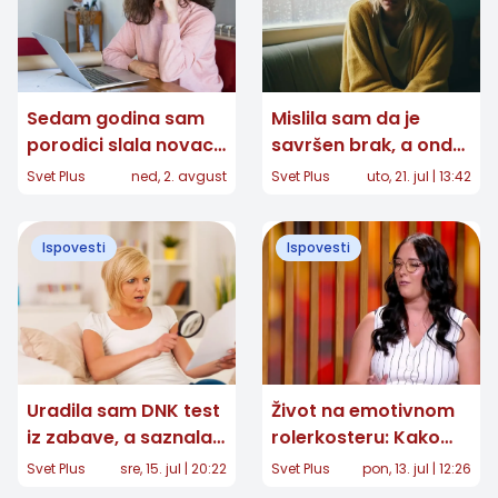
Sedam godina sam
Mislila sam da je
porodici slala novac
savršen brak, a onda
iz inostranstva, a
sam u njegovoj tašni
Svet Plus
ned, 2. avgust
Svet Plus
uto, 21. jul | 13:42
onda sam pitala: „Da
našla jedno pismo
li sam vam ćerka ili
Ispovesti
Ispovesti
bankomat?“
Uradila sam DNK test
Život na emotivnom
iz zabave, a saznala
rolerkosteru: Kako
da mi je otac
izgleda svakodnevna
Svet Plus
sre, 15. jul | 20:22
Svet Plus
pon, 13. jul | 12:26
milijarder
borba sa graničnim