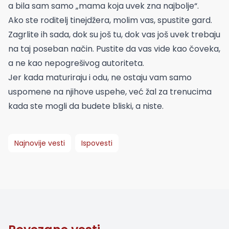
a bila sam samo „mama koja uvek zna najbolje“.
Ako ste roditelj tinejdžera, molim vas, spustite gard.
Zagrlite ih sada, dok su još tu, dok vas još uvek trebaju
na taj poseban način. Pustite da vas vide kao čoveka,
a ne kao nepogrešivog autoriteta.
Jer kada maturiraju i odu, ne ostaju vam samo
uspomene na njihove uspehe, već žal za trenucima
kada ste mogli da budete bliski, a niste.
Najnovije vesti
Ispovesti