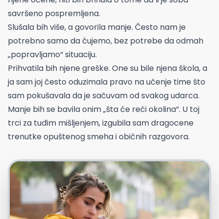
savršeno pospremljena.
Slušala bih više, a govorila manje. Često nam je
potrebno samo da čujemo, bez potrebe da odmah
„popravljamo“ situaciju.
Prihvatila bih njene greške. One su bile njena škola, a
ja sam joj često oduzimala pravo na učenje time što
sam pokušavala da je sačuvam od svakog udarca.
Manje bih se bavila onim „šta će reći okolina“. U toj
trci za tuđim mišljenjem, izgubila sam dragocene
trenutke opuštenog smeha i običnih razgovora.
Foto: Freepik.com