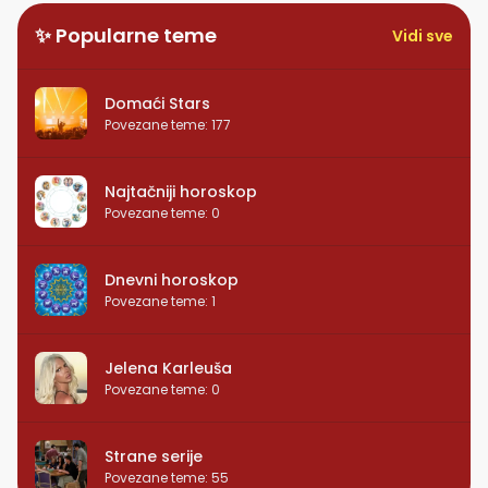
✨ Popularne teme
Vidi sve
Domaći Stars
Povezane teme
:
177
Najtačniji horoskop
Povezane teme
:
0
Dnevni horoskop
Povezane teme
:
1
Jelena Karleuša
Povezane teme
:
0
Strane serije
Povezane teme
:
55