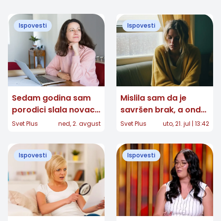
Ispovesti
Ispovesti
Sedam godina sam
Mislila sam da je
porodici slala novac
savršen brak, a onda
iz inostranstva, a
sam u njegovoj tašni
Svet Plus
ned, 2. avgust
Svet Plus
uto, 21. jul | 13:42
onda sam pitala: „Da
našla jedno pismo
li sam vam ćerka ili
Ispovesti
Ispovesti
bankomat?“