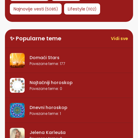
Najnovije vesti
Lifestyle
(
5085
)
(
1102
)
✨ Popularne teme
Vidi sve
Domaći Stars
Povezane teme
:
177
Najtačniji horoskop
Povezane teme
:
0
Dnevni horoskop
Povezane teme
:
1
Jelena Karleuša