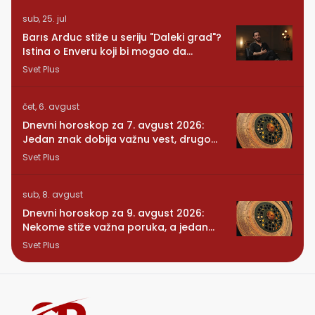
sub, 25. jul
Barıs Arduc stiže u seriju "Daleki grad"?
Istina o Enveru koji bi mogao da
promeni sve
Svet Plus
čet, 6. avgust
Dnevni horoskop za 7. avgust 2026:
Jedan znak dobija važnu vest, drugom
se vraća osoba iz prošlosti
Svet Plus
sub, 8. avgust
Dnevni horoskop za 9. avgust 2026:
Nekome stiže važna poruka, a jedan
znak konačno preseca
Svet Plus