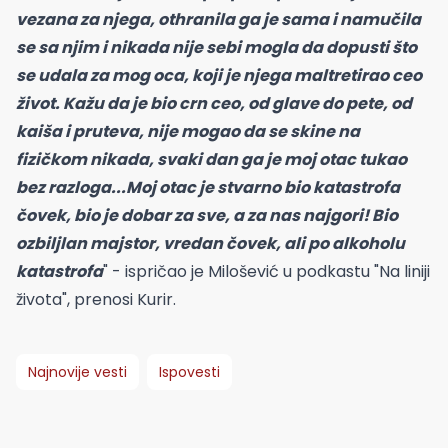
vezana za njega, othranila ga je sama i namučila
se sa njim i nikada nije sebi mogla da dopusti što
se udala za mog oca, koji je njega maltretirao ceo
život. Kažu da je bio crn ceo, od glave do pete, od
kaiša i pruteva, nije mogao da se skine na
fizičkom nikada, svaki dan ga je moj otac tukao
bez razloga...Moj otac je stvarno bio katastrofa
čovek, bio je dobar za sve, a za nas najgori! Bio
ozbiljlan majstor, vredan čovek, ali po alkoholu
katastrofa
" - ispričao je Milošević u podkastu "Na liniji
života", prenosi Kurir.
Najnovije vesti
Ispovesti