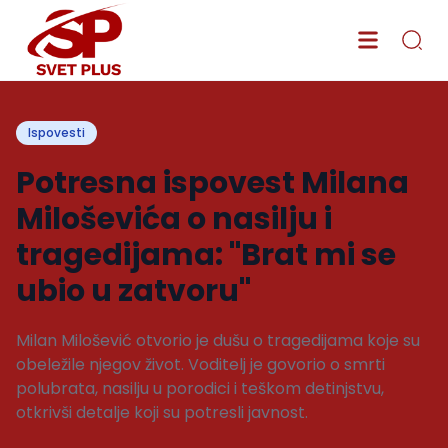
Ispovesti
Potresna ispovest Milana
Miloševića o nasilju i
tragedijama: "Brat mi se
ubio u zatvoru"
Milan Milošević otvorio je dušu o tragedijama koje su
obeležile njegov život. Voditelj je govorio o smrti
polubrata, nasilju u porodici i teškom detinjstvu,
otkrivši detalje koji su potresli javnost.