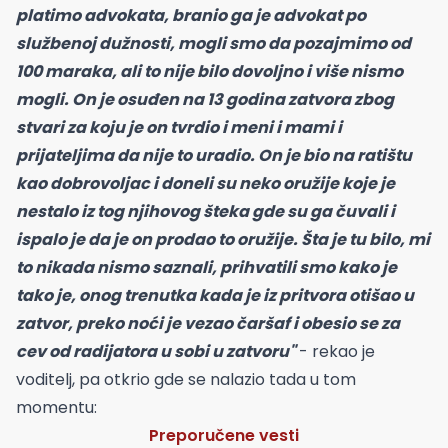
platimo advokata, branio ga je advokat po
službenoj dužnosti, mogli smo da pozajmimo od
100 maraka, ali to nije bilo dovoljno i više nismo
mogli. On je osuđen na 13 godina zatvora zbog
stvari za koju je on tvrdio i meni i mami i
prijateljima da nije to uradio. On je bio na ratištu
kao dobrovoljac i doneli su neko oružije koje je
nestalo iz tog njihovog šteka gde su ga čuvali i
ispalo je da je on prodao to oružije. Šta je tu bilo, mi
to nikada nismo saznali, prihvatili smo kako je
tako je, onog trenutka kada je iz pritvora otišao u
zatvor, preko noći je vezao čaršaf i obesio se za
cev od radijatora u sobi u zatvoru"
- rekao je
voditelj, pa otkrio gde se nalazio tada u tom
momentu:
Preporučene vesti