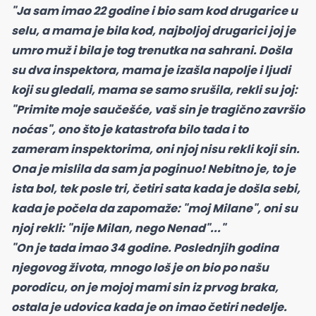
"Ja sam imao 22 godine i bio sam kod drugarice u
selu, a mama je bila kod, najboljoj drugarici joj je
umro muž i bila je tog trenutka na sahrani. Došla
su dva inspektora, mama je izašla napolje i ljudi
koji su gledali, mama se samo srušila, rekli su joj:
"Primite moje saučešće, vaš sin je tragično završio
noćas", ono što je katastrofa bilo tada i to
zameram inspektorima, oni njoj nisu rekli koji sin.
Ona je mislila da sam ja poginuo! Nebitno je, to je
ista bol, tek posle tri, četiri sata kada je došla sebi,
kada je počela da zapomaže: "moj Milane", oni su
njoj rekli: "nije Milan, nego Nenad"..."
"On je tada imao 34 godine. Poslednjih godina
njegovog života, mnogo loš je on bio po našu
porodicu, on je mojoj mami sin iz prvog braka,
ostala je udovica kada je on imao četiri nedelje.