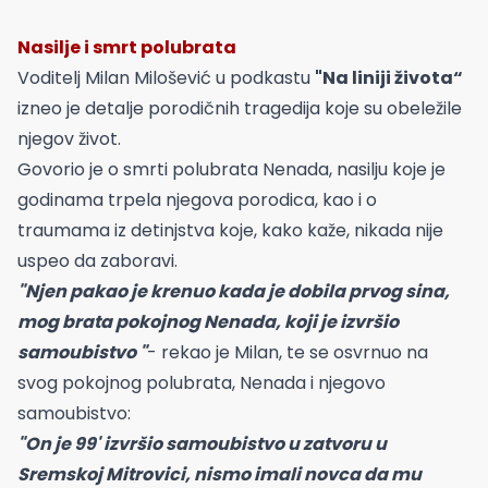
Nasilje i smrt polubrata
Voditelj Milan Milošević u podkastu
"Na liniji života“
izneo je detalje porodičnih tragedija koje su obeležile
njegov život.
Govorio je o smrti polubrata Nenada, nasilju koje je
godinama trpela njegova porodica, kao i o
traumama iz detinjstva koje, kako kaže, nikada nije
uspeo da zaboravi.
"Njen pakao je krenuo kada je dobila prvog sina,
mog brata pokojnog Nenada, koji je izvršio
samoubistvo "
- rekao je Milan, te se osvrnuo na
svog pokojnog polubrata, Nenada i njegovo
samoubistvo:
"On je 99' izvršio samoubistvo u zatvoru u
Sremskoj Mitrovici, nismo imali novca da mu