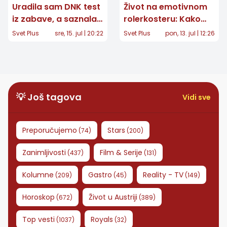
Uradila sam DNK test
Život na emotivnom
iz zabave, a saznala
rolerkosteru: Kako
da mi je otac
izgleda svakodnevna
Svet Plus
sre, 15. jul | 20:22
Svet Plus
pon, 13. jul | 12:26
milijarder
borba sa graničnim
poremećajem
ličnosti?
💡 Još tagova
Vidi sve
Preporučujemo
Stars
(
74
)
(
200
)
Zanimljivosti
Film & Serije
(
437
)
(
131
)
Kolumne
Gastro
Reality - TV
(
209
)
(
45
)
(
149
)
Horoskop
Život u Austriji
(
672
)
(
389
)
Top vesti
Royals
(
1037
)
(
32
)