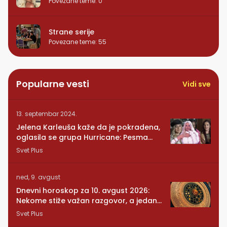
Povezane teme
:
0
Strane serije
Povezane teme
:
55
Popularne vesti
Vidi sve
13. septembar 2024.
Jelena Karleuša kaže da je pokradena,
oglasila se grupa Hurricane: Pesma
RUNDE je naša!
Svet Plus
ned, 9. avgust
Dnevni horoskop za 10. avgust 2026:
Nekome stiže važan razgovor, a jedan
znak mora da posluša srce
Svet Plus