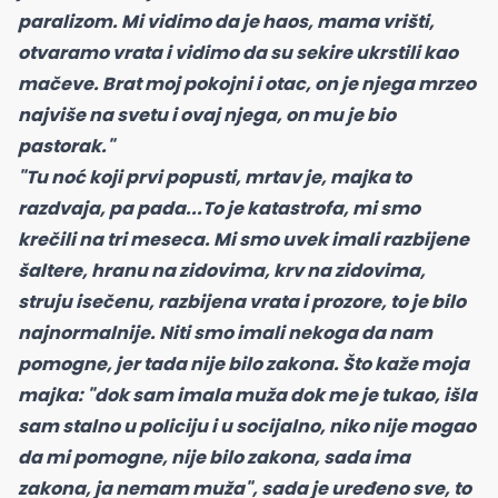
paralizom. Mi vidimo da je haos, mama vrišti,
otvaramo vrata i vidimo da su sekire ukrstili kao
mačeve. Brat moj pokojni i otac, on je njega mrzeo
najviše na svetu i ovaj njega, on mu je bio
pastorak."
"Tu noć koji prvi popusti, mrtav je, majka to
razdvaja, pa pada...To je katastrofa, mi smo
krečili na tri meseca. Mi smo uvek imali razbijene
šaltere, hranu na zidovima, krv na zidovima,
struju isečenu, razbijena vrata i prozore, to je bilo
najnormalnije. Niti smo imali nekoga da nam
pomogne, jer tada nije bilo zakona. Što kaže moja
majka: "dok sam imala muža dok me je tukao, išla
sam stalno u policiju i u socijalno, niko nije mogao
da mi pomogne, nije bilo zakona, sada ima
zakona, ja nemam muža", sada je uređeno sve, to