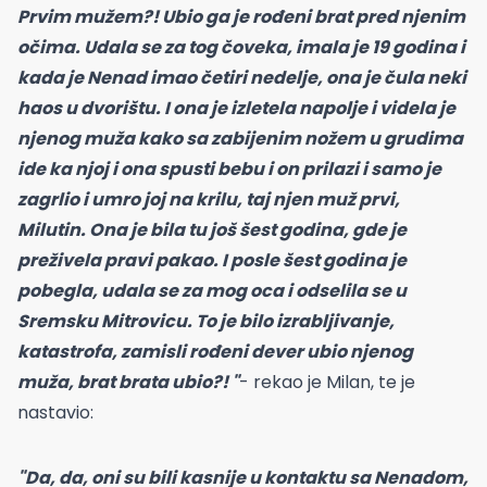
Prvim mužem?! Ubio ga je rođeni brat pred njenim
očima. Udala se za tog čoveka, imala je 19 godina i
kada je Nenad imao četiri nedelje, ona je čula neki
haos u dvorištu. I ona je izletela napolje i videla je
njenog muža kako sa zabijenim nožem u grudima
ide ka njoj i ona spusti bebu i on prilazi i samo je
zagrlio i umro joj na krilu, taj njen muž prvi,
Milutin. Ona je bila tu još šest godina, gde je
preživela pravi pakao. I posle šest godina je
pobegla, udala se za mog oca i odselila se u
Sremsku Mitrovicu. To je bilo izrabljivanje,
katastrofa, zamisli rođeni dever ubio njenog
muža, brat brata ubio?! "
- rekao je Milan, te je
nastavio:
"Da, da, oni su bili kasnije u kontaktu sa Nenadom,