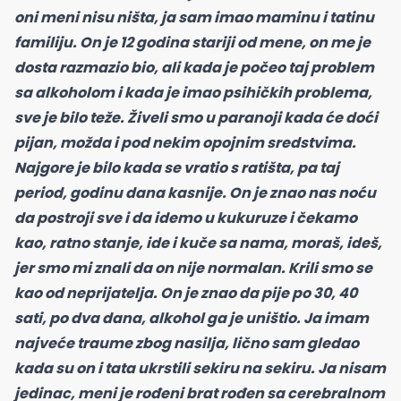
oni meni nisu ništa, ja sam imao maminu i tatinu
familiju. On je 12 godina stariji od mene, on me je
dosta razmazio bio, ali kada je počeo taj problem
sa alkoholom i kada je imao psihičkih problema,
sve je bilo teže. Živeli smo u paranoji kada će doći
pijan, možda i pod nekim opojnim sredstvima.
Najgore je bilo kada se vratio s ratišta, pa taj
period, godinu dana kasnije. On je znao nas noću
da postroji sve i da idemo u kukuruze i čekamo
kao, ratno stanje, ide i kuče sa nama, moraš, ideš,
jer smo mi znali da on nije normalan. Krili smo se
kao od neprijatelja. On je znao da pije po 30, 40
sati, po dva dana, alkohol ga je uništio. Ja imam
najveće traume zbog nasilja, lično sam gledao
kada su on i tata ukrstili sekiru na sekiru. Ja nisam
jedinac, meni je rođeni brat rođen sa cerebralnom