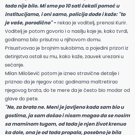
tada nije bilo. Mi smo po 10 sati čekali pomoć u
institucijama, i oni samo, policija dođe i kaže: "to
je vaše, porodično" -
rekao je voditelj, prenosi Kurir.
Voditelj je potom govorio i o nasilju koje je, kako tvrdi,
godinama bilo prisutno u njihovom domu.
Prisustvovao je brojnim sukobima, a pojedini prizori iz
detinjstva ostali su mu, kako kaže, zauvek urezani u
sećanje.
Milan Milošević potom je izneo stravične detalje i
priznao da je njegov otac godinama maltretirao
njegovog brata, do te mere da je često bio modar od
glave do pete.
"Ne, za brata ne. Meni je javljeno kada sam bio u
gostima, ja sam došao i nisam mogao da se nosim
sa maminom tugom, od tada je njen život krenuo
ka dole, ona je od tada propala, posebno je bila