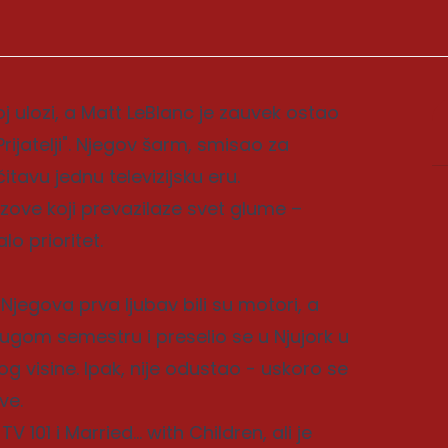
 ulozi, a Matt LeBlanc je zauvek ostao
Prijatelji". Njegov šarm, smisao za
čitavu jednu televizijsku eru.
zazove koji prevazilaze svet glume –
o prioritet.
Njegova prva ljubav bili su motori, a
rugom semestru i preselio se u Njujork u
g visine. Ipak, nije odustao - uskoro se
ve.
TV 101 i Married… with Children, ali je