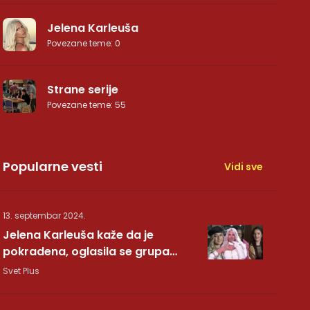
Jelena Karleuša
Povezane teme
:
0
Strane serije
Povezane teme
:
55
Popularne vesti
Vidi sve
13. septembar 2024.
Jelena Karleuša kaže da je
pokradena, oglasila se grupa
Hurricane: Pesma RUNDE je naša!
Svet Plus