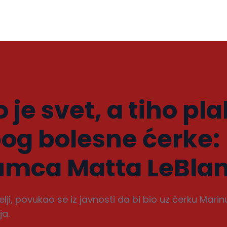
je svet, a tiho pl
og bolesne ćerke:
lumca Matta LeBla
telji, povukao se iz javnosti da bi bio uz ćerku Mari
ja.