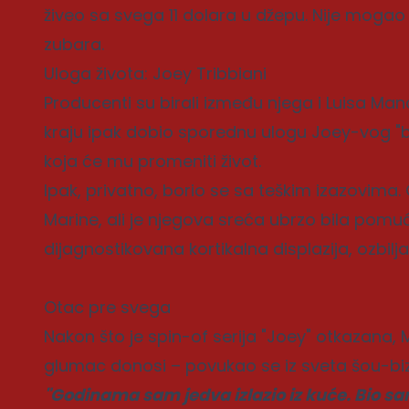
živeo sa svega 11 dolara u džepu. Nije mogao 
zubara.
Uloga života: Joey Tribbiani
Producenti su birali između njega i Luisa Man
kraju ipak dobio sporednu ulogu Joey-vog "bra
koja će mu promeniti život.
Ipak, privatno, borio se sa teškim izazovima
Marine, ali je njegova sreća ubrzo bila pom
dijagnostikovana kortikalna displazija, ozbil
Otac pre svega
Nakon što je spin-of serija "Joey" otkazana, 
glumac donosi – povukao se iz sveta šou-bizn
"Godinama sam jedva izlazio iz kuće. Bio sa