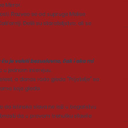
he Mirror.
osti. Razveo se od supruge Melise
orniji. Delili su starateljstvo, ali se
 vesti
u je voleti bezuslovno, čak i ako mi
c u jednom intervjuu.
est, a danas rado gleda "Prijatelje" sa
nama koje gleda.
 da istinska slava ne leži u bogatstvu
sobnosti da u pravom trenutku stavite