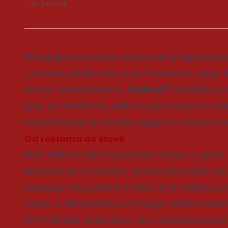
24. jun 2025.
Mnogi glumci pamte se po jednoj legendarnoj
u srcima publike kao Joey Tribbiani iz serije "
humor i nezaboravno:
"Kako si?"
obeležili su 
Ipak, iza reflektora, LeBlanc je prošao kroz i
naročito kada je zdravlje njegove ćerke postal
Od reklama do slave
Matt LeBlanc nije od početka sanjao o glumi. 
školovao se za stolara. Ostavio je koledž u d
pokušaju da postane model, ali je odbijen zbo
našao u reklamama za mnoge velike brendo
Pre Prijatelja, pojavljivao se u serijama poput 