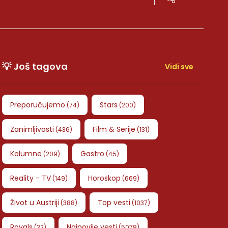
💡 Još tagova
Vidi sve
Preporučujemo
Stars
(
74
)
(
200
)
Zanimljivosti
Film & Serije
(
436
)
(
131
)
Kolumne
Gastro
(
209
)
(
45
)
Reality - TV
Horoskop
(
149
)
(
669
)
Život u Austriji
Top vesti
(
388
)
(
1037
)
Royals
Najnovije vesti
(
32
)
(
5078
)