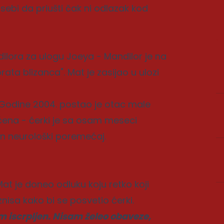
sebi da priušti čak ni odlazak kod
dilora za ulogu Joeya - Mandilor je na
ta blizanca". Mat je zasijao u ulozi
. Godine 2004. postao je otac male
ućena - ćerki je sa osam meseci
jan neurološki poremećaj.
Mat je doneo odluku koju retko koji
isa kako bi se posvetio ćerki.
m iscrpljen. Nisam želeo obaveze,