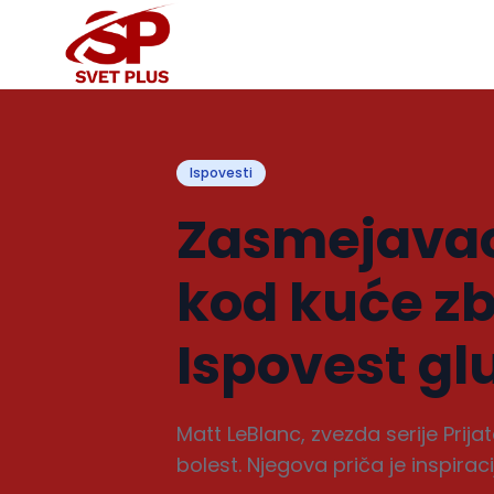
Ispovesti
Zasmejavao 
kod kuće zb
Ispovest g
Matt LeBlanc, zvezda serije Prija
bolest. Njegova priča je inspiraci