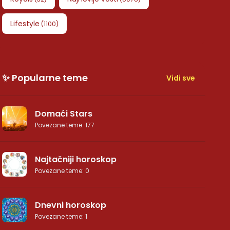
Lifestyle
(
1100
)
✨ Popularne teme
Vidi sve
Domaći Stars
Povezane teme
:
177
Najtačniji horoskop
Povezane teme
:
0
Dnevni horoskop
Povezane teme
:
1