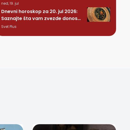
ned, 19. jul
Dnevni horoskop za 20. jul 2026:
Saznajte šta vam zvezde donose
ovog ponedeljka
Svet Plus