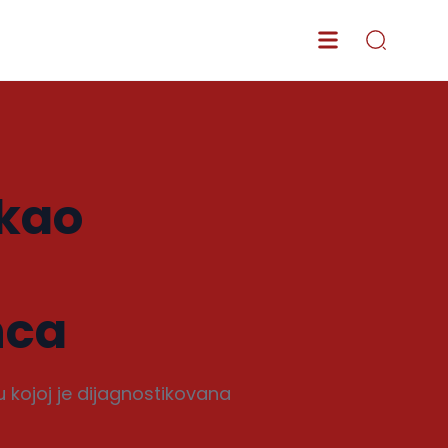
akao
nca
nu kojoj je dijagnostikovana