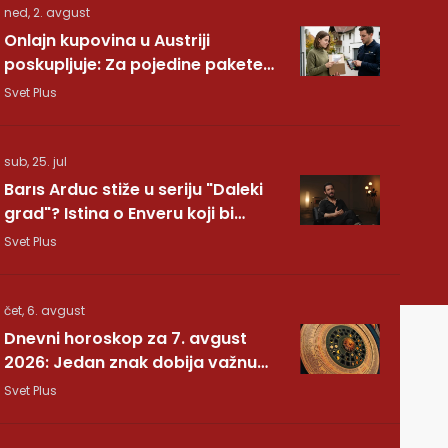
ned, 2. avgust
Onlajn kupovina u Austriji
poskupljuje: Za pojedine pakete
dodatnih 7,40 evra
Svet Plus
sub, 25. jul
Barıs Arduc stiže u seriju "Daleki
grad"? Istina o Enveru koji bi
mogao da promeni sve
Svet Plus
čet, 6. avgust
Dnevni horoskop za 7. avgust
2026: Jedan znak dobija važnu
vest, drugom se vraća osoba iz
Svet Plus
prošlosti