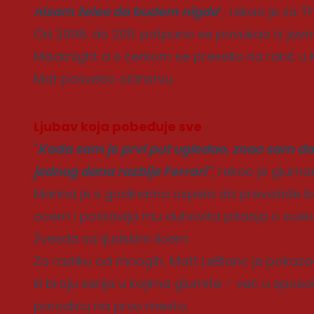
nisam želeo da budem nigde
“, rekao je za T
Od 2006. do 2011. potpuno se povukao iz javn
Macknight a s ćerkom se preselio na ranč u Kalif
Mat posvetio očinstvu.
Povezane
Ljubav koja pobeđuje sve
"
Kada sam je prvi put ugledao, znao sam da ć
jednog dana razbije Ferrari"
, rekao je gluma
Marina je s godinama uspela da prevaziđe bol
ocem i postavlja mu duhovita pitanja o sce
Zvezda sa ljudskim licem
Za razliku od mnogih, Matt LeBlanc je pokazao
ili broju serija u kojima glumite – već u spo
porodicu na prvo mesto.