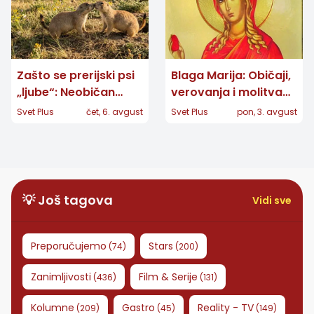
Zašto se prerijski psi
Blaga Marija: Običaji,
„ljube“: Neobičan
verovanja i molitva
pozdrav otkriva ko
velike zaštitnice žena
Svet Plus
čet, 6. avgust
Svet Plus
pon, 3. avgust
pripada porodici
💡 Još tagova
Vidi sve
Preporučujemo
Stars
(
74
)
(
200
)
Zanimljivosti
Film & Serije
(
436
)
(
131
)
Kolumne
Gastro
Reality - TV
(
209
)
(
45
)
(
149
)