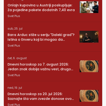
Onlajn kupovina u Austriji poskupljuje:
Za pojedine pakete dodatnih 7,40 evra
Svet Plus
sub, 25. jul
Barıs Arduc stiže u seriju "Daleki grad"?
Istina o Enveru koji bi mogao da
promeni sve
Svet Plus
čet, 6. avgust
Dnevni horoskop za 7. avgust 2026:
Jedan znak dobija važnu vest, drugom
se vraća osoba iz prošlosti
Svet Plus
ned, 19. jul
Dnevni horoskop za 20. jul 2026:
Saznajte šta vam zvezde donose ovog
ponedeljka
Svet Plus