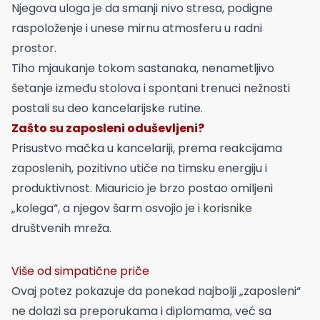
Njegova uloga je da smanji nivo stresa, podigne
raspoloženje i unese mirnu atmosferu u radni
prostor.
Tiho mjaukanje tokom sastanaka, nenametljivo
šetanje između stolova i spontani trenuci nežnosti
postali su deo kancelarijske rutine.
Zašto su zaposleni oduševljeni?
Prisustvo mačka u kancelariji, prema reakcijama
zaposlenih, pozitivno utiče na timsku energiju i
produktivnost. Miauricio je brzo postao omiljeni
„kolega“, a njegov šarm osvojio je i korisnike
društvenih mreža.
Više od simpatične priče
Ovaj potez pokazuje da ponekad najbolji „zaposleni“
ne dolazi sa preporukama i diplomama, već sa