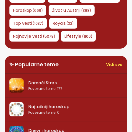
Horoskop
Život u Austriji
(
669
)
(
388
)
Top vesti
Royals
(
1037
)
(
32
)
Najnovije vesti
Lifestyle
(
5078
)
(
1100
)
✨ Popularne teme
Vidi sve
Domaći Stars
Povezane teme
:
177
Najtačniji horoskop
Povezane teme
:
0
Dnevni horoskop