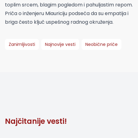
toplim srcem, blagim pogledom i pahuljastim repom.
Priča o inženjeru Miauriciju podseća da su empatija i
briga često ključ uspešnog radnog okruženja.
Zanimljivosti
Najnovije vesti
Neobične priče
Najčitanije vesti!