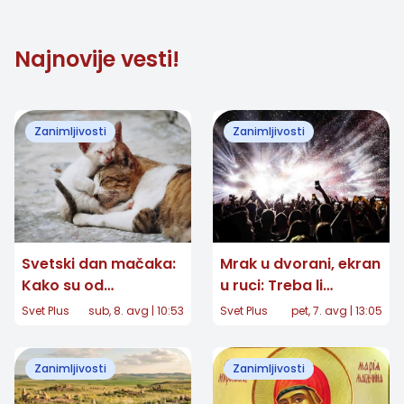
treba raditi
Najnovije vesti!
Zanimljivosti
Zanimljivosti
Svetski dan mačaka:
Mrak u dvorani, ekran
Kako su od
u ruci: Treba li
egipatskih hramova
zabraniti telefone na
Svet Plus
sub, 8. avg | 10:53
Svet Plus
pet, 7. avg | 13:05
postale gospodari
koncertima?
naših domova
Zanimljivosti
Zanimljivosti