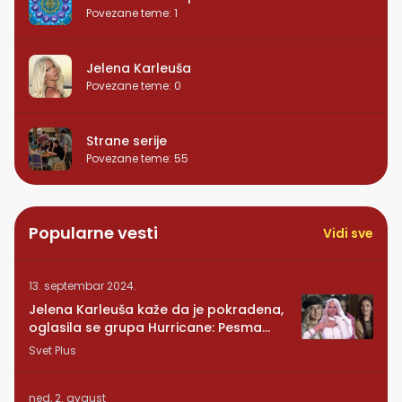
Povezane teme
:
1
Jelena Karleuša
Povezane teme
:
0
Strane serije
Povezane teme
:
55
Popularne vesti
Vidi sve
13. septembar 2024.
Jelena Karleuša kaže da je pokradena,
oglasila se grupa Hurricane: Pesma
RUNDE je naša!
Svet Plus
ned, 2. avgust