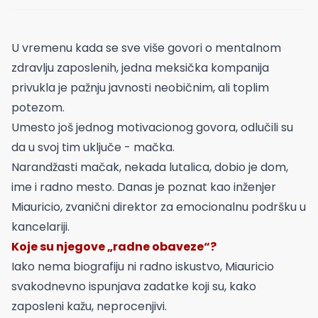
U vremenu kada se sve više govori o mentalnom
zdravlju zaposlenih, jedna meksička kompanija
privukla je pažnju javnosti neobičnim, ali toplim
potezom.
Umesto još jednog motivacionog govora, odlučili su
da u svoj tim uključe - mačka.
Narandžasti mačak, nekada lutalica, dobio je dom,
ime i radno mesto. Danas je poznat kao inženjer
Miauricio, zvanični direktor za emocionalnu podršku u
kancelariji.
Koje su njegove „radne obaveze“?
Iako nema biografiju ni radno iskustvo, Miauricio
svakodnevno ispunjava zadatke koji su, kako
zaposleni kažu, neprocenjivi.