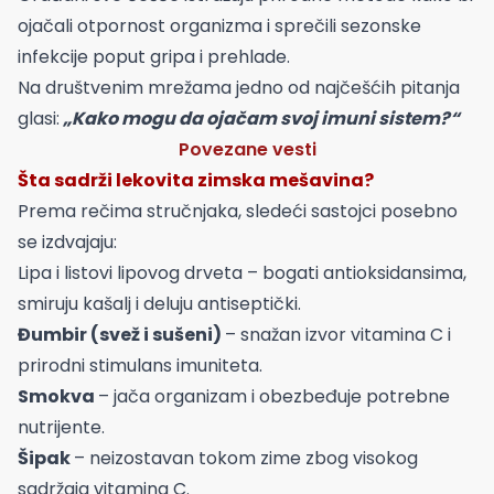
ojačali otpornost organizma i sprečili sezonske
infekcije poput gripa i prehlade.
Na društvenim mrežama jedno od najčešćih pitanja
glasi:
„Kako mogu da ojačam svoj imuni sistem?“
Povezane vesti
Šta sadrži lekovita zimska mešavina?
Prema rečima stručnjaka, sledeći sastojci posebno
se izdvajaju:
Lipa i listovi lipovog drveta – bogati antioksidansima,
smiruju kašalj i deluju antiseptički.
Đumbir (svež i sušeni)
– snažan izvor vitamina C i
prirodni stimulans imuniteta.
Smokva
– jača organizam i obezbeđuje potrebne
nutrijente.
Šipak
– neizostavan tokom zime zbog visokog
sadržaja vitamina C.