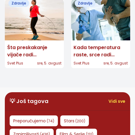
Zdravlje
Zdravlje
Šta preskakanje
Kada temperatura
vijače radi
raste, srce radi
organizmu: Kratak
napornije: Pet
Svet Plus
sre, 5. avgust
Svet Plus
sre, 5. avgust
kardio trening koji
grešaka koje treba
možete izvesti
izbegavati
gotovo bilo gde
💡 Još tagova
Vidi sve
Preporučujemo
Stars
(
74
)
(
200
)
Zanimljivosti
Film & Serije
(
436
)
(
131
)