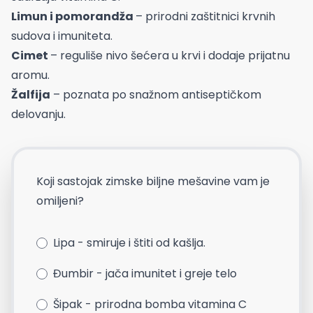
Limun i pomorandža
– prirodni zaštitnici krvnih
sudova i imuniteta.
Cimet
– reguliše nivo šećera u krvi i dodaje prijatnu
aromu.
Žalfija
– poznata po snažnom antiseptičkom
delovanju.
Koji sastojak zimske biljne mešavine vam je
omiljeni?
Lipa - smiruje i štiti od kašlja.
Đumbir - jača imunitet i greje telo
Šipak - prirodna bomba vitamina C