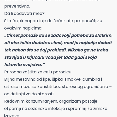
preventivno.
Da li dodavati med?
Stručnjak napominje da šećer nije preporučljiv u
ovakvim napicima:
„Cimet pomaže da se zadovolji potreba za slatkim,
ali ako želite dodatnu slast, med je najbolje dodati
tek nakon što se čaj prohladi. Nikako ga ne treba
stavljati u ključalu vodu jer tada gubi svoja
lekovita svojstva.“
Prirodna zaštita za celu porodicu
Biljna mešavina od lipe, šipka, smokve, đumbira i
citrusa može se koristiti bez starosnog ograničenja –
od detinjstva do starosti.
Redovnim konzumiranjem, organizam postaje
otporniji na sezonske infekcije i spremniji za zimske
izazove.