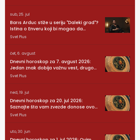
sub, 25. jul
Barıs Arduc stiže u seriju "Daleki grad"?
Istina o Enveru koji bi mogao da
promeni sve
Svet Plus
čet, 6. avgust
Dnevni horoskop za 7. avgust 2026:
Jedan znak dobija važnu vest, drugom
se vraća osoba iz prošlosti
Svet Plus
ned, 19. jul
Dnevni horoskop za 20. jul 2026:
Saznajte šta vam zvezde donose ovog
ponedeljka
Svet Plus
uto, 30. jun
Dnevni horoskop za 1. jul 2026: Ovim