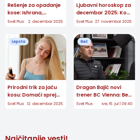
Rešenje za opadanje
Ljubavni horoskop za
kose: Ishrana,
decembar 2025: Ko
vitamini i pravilna
dobija novu šansu, a
Svet Plus
2. decembar 2025.
Svet Plus
27. novembar 2025.
nega
ko završava staro
poglavlje?
Lepota
Beč
Prirodni trik za jaču
Dragan Bajić novi
kosu: Domaći sprej
trener BC Vienna: Beč
koji se pravi za 5
cilja evropsku
Svet Plus
12. decembar 2025.
Svet Plus
sre, 15. jul | 09:40
minuta
košarkašku elitu
Najčitanije vesti!