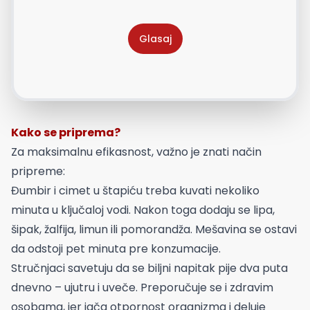
Glasaj
Kako se priprema?
Za maksimalnu efikasnost, važno je znati način
pripreme:
Đumbir i cimet u štapiću treba kuvati nekoliko
minuta u ključaloj vodi. Nakon toga dodaju se lipa,
šipak, žalfija, limun ili pomorandža. Mešavina se ostavi
da odstoji pet minuta pre konzumacije.
Stručnjaci savetuju da se biljni napitak pije dva puta
dnevno – ujutru i uveče. Preporučuje se i zdravim
osobama, jer jača otpornost organizma i deluje