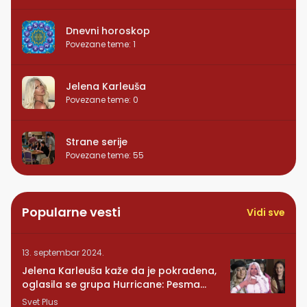
Dnevni horoskop
Povezane teme
:
1
Jelena Karleuša
Povezane teme
:
0
Strane serije
Povezane teme
:
55
Popularne vesti
Vidi sve
13. septembar 2024.
Jelena Karleuša kaže da je pokradena,
oglasila se grupa Hurricane: Pesma
RUNDE je naša!
Svet Plus