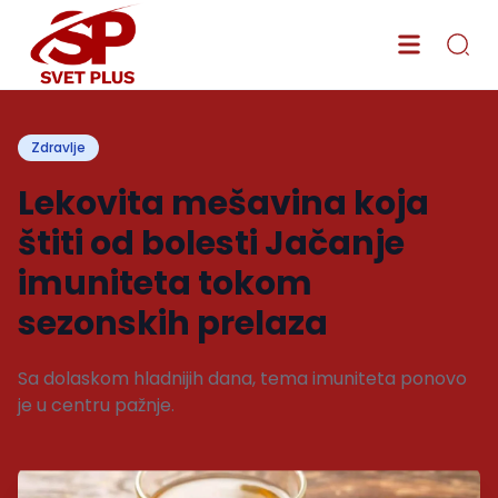
Zdravlje
Lekovita mešavina koja
štiti od bolesti Jačanje
imuniteta tokom
sezonskih prelaza
Sa dolaskom hladnijih dana, tema imuniteta ponovo
je u centru pažnje.