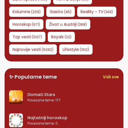
Kolumne
Gastro
Reality - TV
(
209
)
(
45
)
(
149
)
Horoskop
Život u Austriji
(
671
)
(
388
)
Top vesti
Royals
(
1037
)
(
32
)
Najnovije vesti
Lifestyle
(
5082
)
(
1102
)
✨ Popularne teme
Vidi sve
Domaći Stars
Povezane teme
:
177
Najtačniji horoskop
Povezane teme
:
0