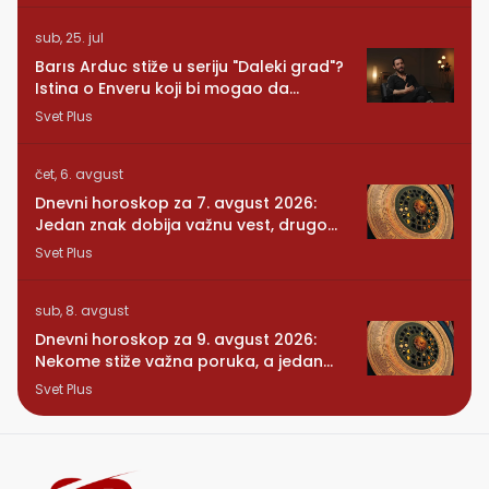
sub, 25. jul
Barıs Arduc stiže u seriju "Daleki grad"?
Istina o Enveru koji bi mogao da
promeni sve
Svet Plus
čet, 6. avgust
Dnevni horoskop za 7. avgust 2026:
Jedan znak dobija važnu vest, drugom
se vraća osoba iz prošlosti
Svet Plus
sub, 8. avgust
Dnevni horoskop za 9. avgust 2026:
Nekome stiže važna poruka, a jedan
znak konačno preseca
Svet Plus