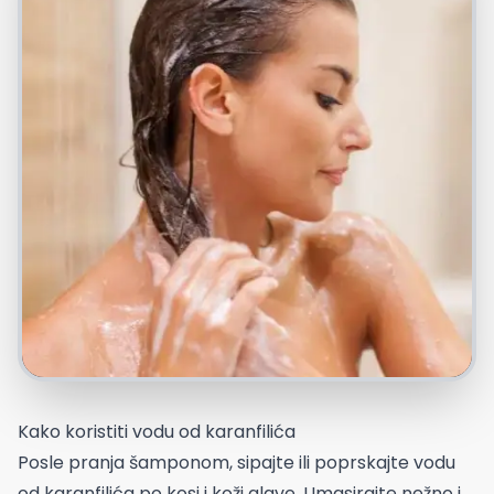
Kako koristiti vodu od karanfilića
Posle pranja šamponom, sipajte ili poprskajte vodu
od karanfilića po kosi i koži glave. Umasirajte nežno i