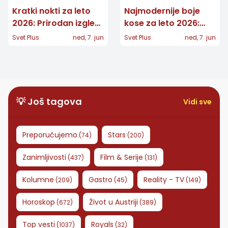
Kratki nokti za leto
Najmodernije boje
2026: Prirodan izgled
kose za leto 2026:
nikada nije bio
Karamel, bakar i
Svet Plus
ned, 7. jun
Svet Plus
ned, 7. jun
moderniji
prirodne brinete u
trendu
💡 Još tagova
Vidi sve
Preporučujemo
Stars
(
74
)
(
200
)
Zanimljivosti
Film & Serije
(
437
)
(
131
)
Kolumne
Gastro
Reality - TV
(
209
)
(
45
)
(
149
)
Horoskop
Život u Austriji
(
672
)
(
389
)
Top vesti
Royals
(
1037
)
(
32
)