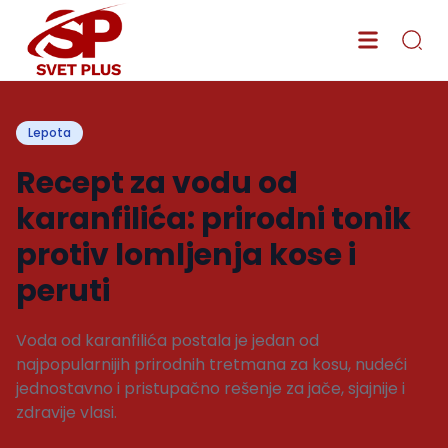
Lepota
Recept za vodu od
karanfilića: prirodni tonik
protiv lomljenja kose i
peruti
Voda od karanfilića postala je jedan od
najpopularnijih prirodnih tretmana za kosu, nudeći
jednostavno i pristupačno rešenje za jače, sjajnije i
zdravije vlasi.