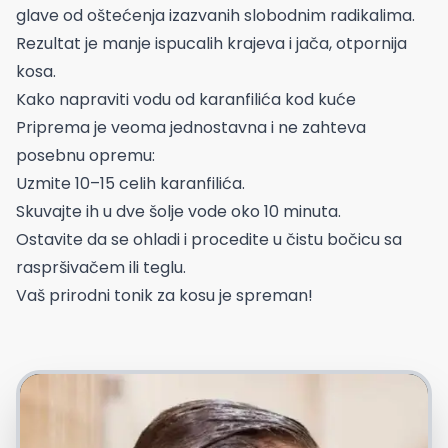
glave od oštećenja izazvanih slobodnim radikalima.
Rezultat je manje ispucalih krajeva i jača, otpornija
kosa.
Kako napraviti vodu od karanfilića kod kuće
Priprema je veoma jednostavna i ne zahteva
posebnu opremu:
Uzmite 10–15 celih karanfilića.
Skuvajte ih u dve šolje vode oko 10 minuta.
Ostavite da se ohladi i procedite u čistu bočicu sa
raspršivačem ili teglu.
Vaš prirodni tonik za kosu je spreman!
Foto: Freepik.com