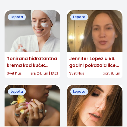
Lepota
Lepota
Tonirana hidratantna
Jennifer Lopez u 56.
krema kod kuće:
godini pokazala lice
jednostavan recept
bez šminke: Tajna
Svet Plus
sre, 24. jun | 13:21
Svet Plus
pon, 8. jun
za prirodan i blistav
njenog mladolikog
ten
izgleda
Lepota
Lepota