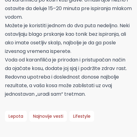
ostavite da deluje 15–20 minuta pre ispiranja mlakom
vodom.
Možete je koristiti jednom do dva puta nedeljno. Neki
ostavljaju blago prskanje kao tonik bez ispiranja, ali
ako imate osetljiv skalp, najbolje je da ga posle
izvesnog vremena isperete.
Voda od karanfilića je prirodan i pristupačan način
da ojačate kosu, dodate joj sjaj i podržite zdrav rast.
Redovna upotreba i doslednost donose najbolje
rezultate, a vaša kosa može zablistati uz ovaj
jednostavan „uradi sam“ tretman.
Lepota
Najnovije vesti
Lifestyle