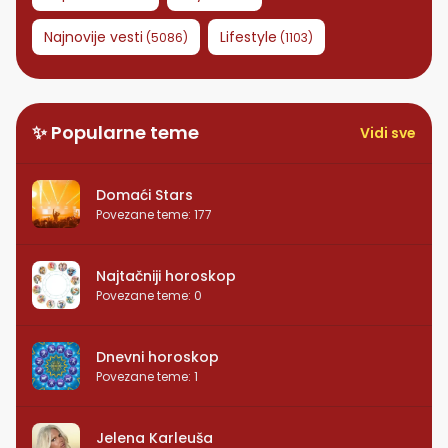
Najnovije vesti
Lifestyle
(
5086
)
(
1103
)
✨ Popularne teme
Vidi sve
Domaći Stars
Povezane teme
:
177
Najtačniji horoskop
Povezane teme
:
0
Dnevni horoskop
Povezane teme
:
1
Jelena Karleuša