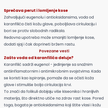
Sprečava perut i lomljenje kose
Zahvaljujući eugenolu i antioksidansima, voda od
karanfilića čisti kožu glave, poboljšava cirkulaciju i
bori se protiv slobodnih radikala.
Redovna upotreba može smanjiti lomljenje kose,
dodati sjaj i čak doprineti bržem rastu.
Povezane vesti
Zašto voda od karanfilića deluje?
Karanfilić sadrži eugenol - jedinjenje sa snažnim
antiinflamatornim i antimikrobnim svojstvima. Kada
se koristi kao ispiranje, pomaže da se očisti koža
glave i stimuliše bolja cirkulacija krvi.
To znači da folikuli dobijaju više kiseonika i hranljivih
materija, što direktno utiče na zdrav rast kose. Pored
toga, bogata je antioksidansima koji štite vlasi i kožu