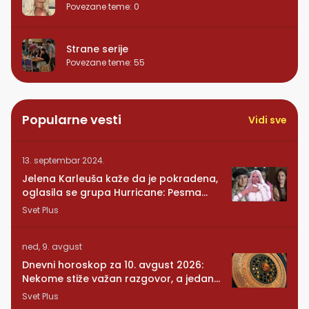
Povezane teme
:
0
Strane serije
Povezane teme
:
55
Popularne vesti
Vidi sve
13. septembar 2024.
Jelena Karleuša kaže da je pokradena,
oglasila se grupa Hurricane: Pesma
RUNDE je naša!
Svet Plus
ned, 9. avgust
Dnevni horoskop za 10. avgust 2026:
Nekome stiže važan razgovor, a jedan
znak mora da posluša srce
Svet Plus