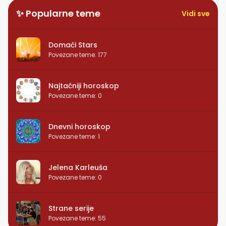
✨ Popularne teme
Vidi sve
Domaći Stars
Povezane teme
:
177
Najtačniji horoskop
Povezane teme
:
0
Dnevni horoskop
Povezane teme
:
1
Jelena Karleuša
Povezane teme
:
0
Strane serije
Povezane teme
:
55