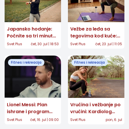
Japansko hodanje:
Vežbe za leđa sa
Počnite sa tri minuta i
tegovima kod kuće:
običnu šetnju
Trening od 20 minuta
Svet Plus
čet, 30. jul | 18:53
Svet Plus
čet, 23. jul | 11:05
pretvorite u trening
za snagu i bolje
držanje
Fitnes i rekreacija
Fitnes i rekreacija
Lionel Messi: Plan
Vrućina i vežbanje po
ishrane i program
vrućini: Kardiolog
treninga slavnog
upozorava da trening
Svet Plus
čet, 16. jul | 09:00
Svet Plus
pon, 6. jul
fudbalera
između 11 i 16 časova