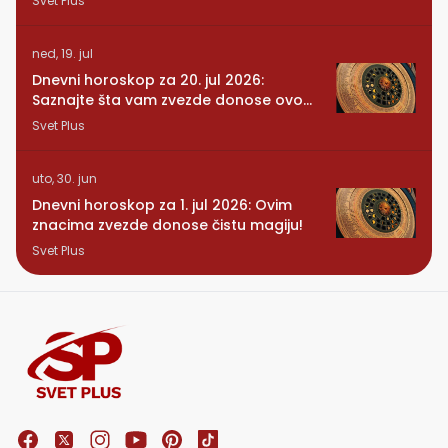
Svet Plus
ned, 19. jul
Dnevni horoskop za 20. jul 2026:
Saznajte šta vam zvezde donose ovog
ponedeljka
Svet Plus
uto, 30. jun
Dnevni horoskop za 1. jul 2026: Ovim
znacima zvezde donose čistu magiju!
Svet Plus