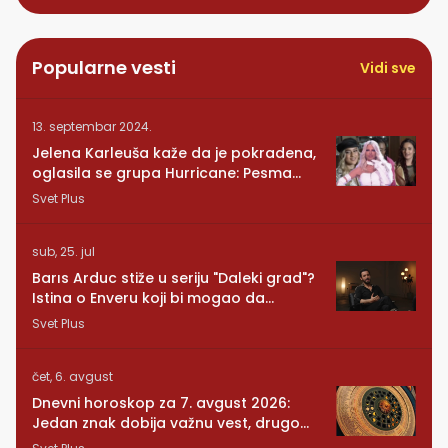
Popularne vesti
Vidi sve
13. septembar 2024.
Jelena Karleuša kaže da je pokradena,
oglasila se grupa Hurricane: Pesma
RUNDE je naša!
Svet Plus
sub, 25. jul
Barıs Arduc stiže u seriju "Daleki grad"?
Istina o Enveru koji bi mogao da
promeni sve
Svet Plus
čet, 6. avgust
Dnevni horoskop za 7. avgust 2026:
Jedan znak dobija važnu vest, drugom
se vraća osoba iz prošlosti