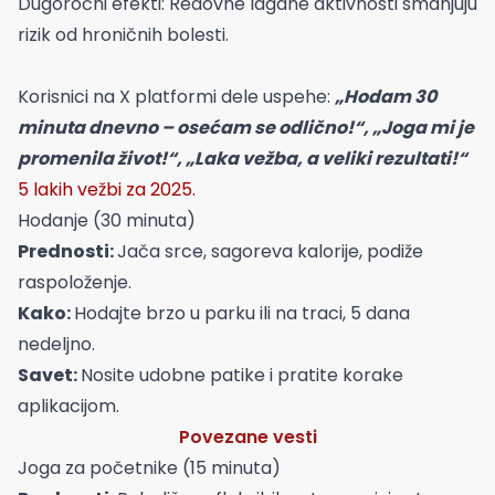
Dugoročni efekti: Redovne lagane aktivnosti smanjuju
rizik od hroničnih bolesti.
Korisnici na X platformi dele uspehe:
„Hodam 30
minuta dnevno – osećam se odlično!“, „Joga mi je
promenila život!“, „Laka vežba, a veliki rezultati!“
5 lakih vežbi za 2025.
Hodanje (30 minuta)
Prednosti:
Jača srce, sagoreva kalorije, podiže
raspoloženje.
Kako:
Hodajte brzo u parku ili na traci, 5 dana
nedeljno.
Savet:
Nosite udobne patike i pratite korake
aplikacijom.
Povezane vesti
Joga za početnike (15 minuta)