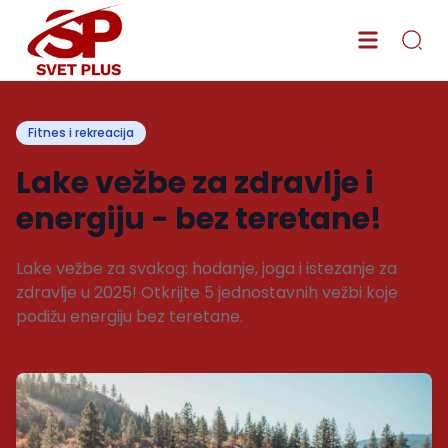
Fitnes i rekreacija
Lake vežbe za zdravlje i
energiju - bez teretane!
Lake vežbe za svakog: hodanje, joga i istezanje za
zdravlje u 2025! Otkrijte 5 jednostavnih vežbi koje
podižu energiju bez teretane.