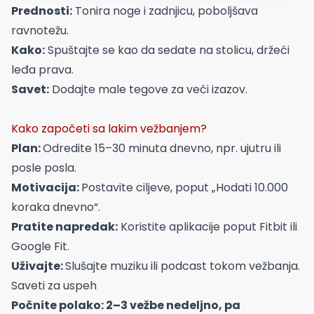
Prednosti:
Tonira noge i zadnjicu, poboljšava
ravnotežu.
Kako:
Spuštajte se kao da sedate na stolicu, držeći
leđa prava.
Savet:
Dodajte male tegove za veći izazov.
Kako započeti sa lakim vežbanjem?
Plan:
Odredite 15–30 minuta dnevno, npr. ujutru ili
posle posla.
Motivacija:
Postavite ciljeve, poput „Hodati 10.000
koraka dnevno“.
Pratite napredak:
Koristite aplikacije poput Fitbit ili
Google Fit.
Uživajte:
Slušajte muziku ili podcast tokom vežbanja.
Saveti za uspeh
Počnite polako: 2–3 vežbe nedeljno, pa