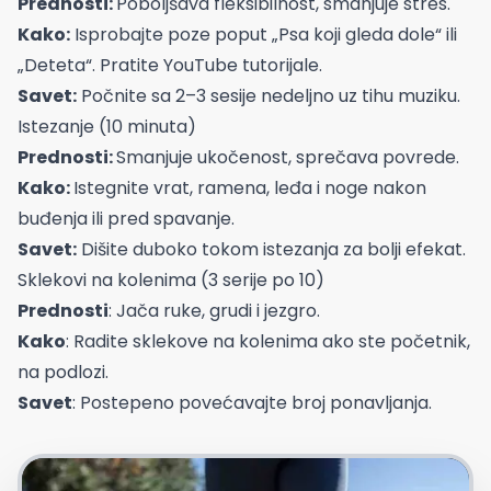
Prednosti:
Poboljšava fleksibilnost, smanjuje stres.
Kako:
Isprobajte poze poput „Psa koji gleda dole“ ili
„Deteta“. Pratite YouTube tutorijale.
Savet:
Počnite sa 2–3 sesije nedeljno uz tihu muziku.
Istezanje (10 minuta)
Prednosti:
Smanjuje ukočenost, sprečava povrede.
Kako:
Istegnite vrat, ramena, leđa i noge nakon
buđenja ili pred spavanje.
Savet:
Dišite duboko tokom istezanja za bolji efekat.
Sklekovi na kolenima (3 serije po 10)
Prednosti
: Jača ruke, grudi i jezgro.
Kako
: Radite sklekove na kolenima ako ste početnik,
na podlozi.
Savet
: Postepeno povećavajte broj ponavljanja.