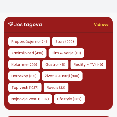
može biti opasan
💡 Još tagova
Vidi sve
Preporučujemo
Stars
(
74
)
(
200
)
Zanimljivosti
Film & Serije
(
436
)
(
131
)
Kolumne
Gastro
Reality - TV
(
209
)
(
45
)
(
149
)
Horoskop
Život u Austriji
(
671
)
(
388
)
Top vesti
Royals
(
1037
)
(
32
)
Najnovije vesti
Lifestyle
(
5082
)
(
1102
)