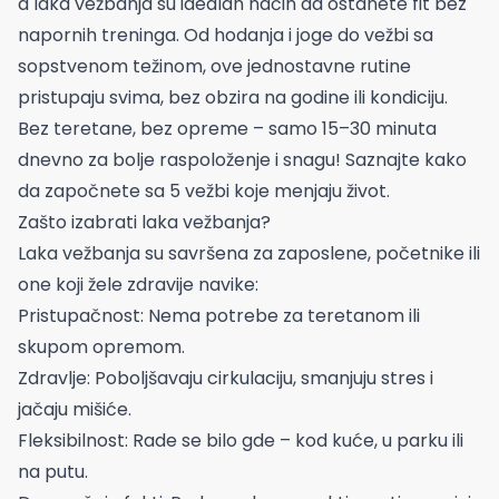
a laka vežbanja su idealan način da ostanete fit bez
napornih treninga. Od hodanja i joge do vežbi sa
sopstvenom težinom, ove jednostavne rutine
pristupaju svima, bez obzira na godine ili kondiciju.
Bez teretane, bez opreme – samo 15–30 minuta
dnevno za bolje raspoloženje i snagu! Saznajte kako
da započnete sa 5 vežbi koje menjaju život.
Zašto izabrati laka vežbanja?
Laka vežbanja su savršena za zaposlene, početnike ili
one koji žele zdravije navike:
Pristupačnost: Nema potrebe za teretanom ili
skupom opremom.
Zdravlje: Poboljšavaju cirkulaciju, smanjuju stres i
jačaju mišiće.
Fleksibilnost: Rade se bilo gde – kod kuće, u parku ili
na putu.