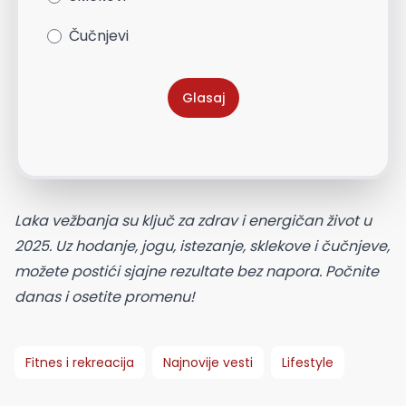
Čučnjevi
Glasaj
Laka vežbanja su ključ za zdrav i energičan život u
2025. Uz hodanje, jogu, istezanje, sklekove i čučnjeve,
možete postići sjajne rezultate bez napora. Počnite
danas i osetite promenu!
Fitnes i rekreacija
Najnovije vesti
Lifestyle