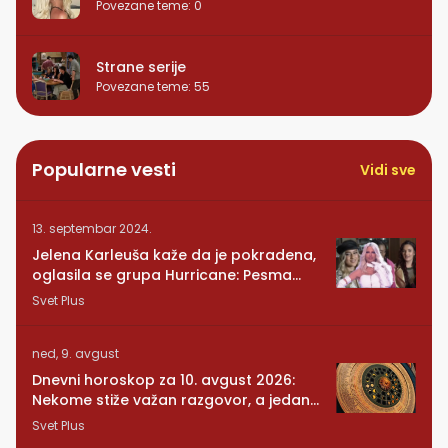
Povezane teme
:
0
Strane serije
Povezane teme
:
55
Popularne vesti
Vidi sve
13. septembar 2024.
Jelena Karleuša kaže da je pokradena,
oglasila se grupa Hurricane: Pesma
RUNDE je naša!
Svet Plus
ned, 9. avgust
Dnevni horoskop za 10. avgust 2026:
Nekome stiže važan razgovor, a jedan
znak mora da posluša srce
Svet Plus