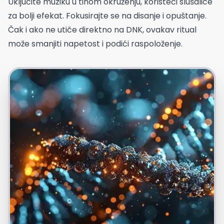
Uključite muziku u tihom okruženju, koristeći slušalice
za bolji efekat. Fokusirajte se na disanje i opuštanje.
Čak i ako ne utiče direktno na DNK, ovakav ritual
može smanjiti napetost i podići raspoloženje.