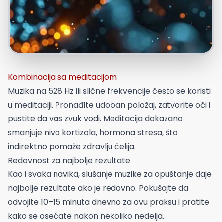
Kombinacija sa meditacijom
Muzika na 528 Hz ili slične frekvencije često se koristi
u meditaciji. Pronađite udoban položaj, zatvorite oči i
pustite da vas zvuk vodi. Meditacija dokazano
smanjuje nivo kortizola, hormona stresa, što
indirektno pomaže zdravlju ćelija.
Redovnost za najbolje rezultate
Kao i svaka navika, slušanje muzike za opuštanje daje
najbolje rezultate ako je redovno. Pokušajte da
odvojite 10–15 minuta dnevno za ovu praksu i pratite
kako se osećate nakon nekoliko nedelja.