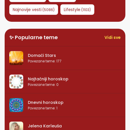
Najnovije vesti
Lifestyle
(
5086
)
(
1103
)
✨ Popularne teme
Vidi sve
Domaći Stars
Povezane teme
:
177
Najtačniji horoskop
Povezane teme
:
0
Dnevni horoskop
Povezane teme
:
1
Jelena Karleuša