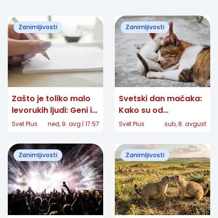
Zanimljivosti
Zanimljivosti
Zašto je toliko malo
Svetski dan mačaka:
levorukih ljudi: Geni i
Kako su od
mozak otkrivaju deo
egipatskih hramova
Svet Plus
ned, 9. avg | 17:57
Svet Plus
sub, 8. avgust
priče
postale gospodari
naših domova
Zanimljivosti
Zanimljivosti