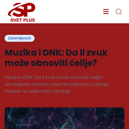
Zanimljivosti
Muzika i DNK: Da li zvuk
može obnoviti ćelije?
Muzika i DNK: Da li zvuk može obnoviti ćelije?
Istražujemo mitove i naučne činjenice o uticaju
muzike na naše telo i zdravlje.