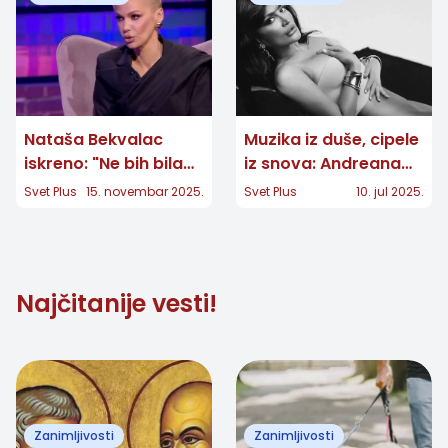
Nataša Bekvalac
Muzika iz duše, cipele
iskreno: "Ne bih bila
iz snova: Andreana
srećna da moje ćerke
Čekić o svom novom
Svet Plus
15. novembar 2025.
Svet Plus
10. jul 2025.
postanu pevačice"
albumi i modnoj
strasti
Najčitanije vesti!
Zanimljivosti
Zanimljivosti