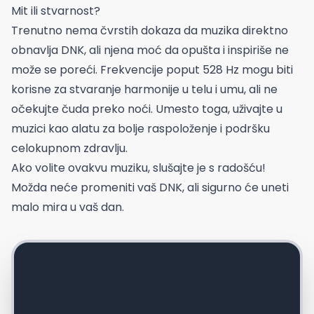
Mit ili stvarnost?
Trenutno nema čvrstih dokaza da muzika direktno
obnavlja DNK, ali njena moć da opušta i inspiriše ne
može se poreći. Frekvencije poput 528 Hz mogu biti
korisne za stvaranje harmonije u telu i umu, ali ne
očekujte čuda preko noći. Umesto toga, uživajte u
muzici kao alatu za bolje raspoloženje i podršku
celokupnom zdravlju.
Ako volite ovakvu muziku, slušajte je s radošću!
Možda neće promeniti vaš DNK, ali sigurno će uneti
malo mira u vaš dan.