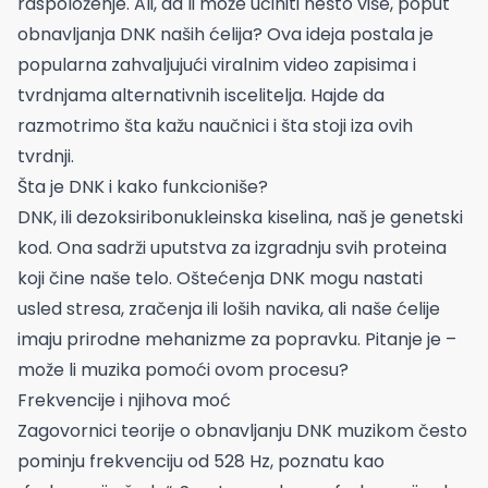
raspoloženje. Ali, da li može učiniti nešto više, poput
obnavljanja DNK naših ćelija? Ova ideja postala je
popularna zahvaljujući viralnim video zapisima i
tvrdnjama alternativnih iscelitelja. Hajde da
razmotrimo šta kažu naučnici i šta stoji iza ovih
tvrdnji.
Šta je DNK i kako funkcioniše?
DNK, ili dezoksiribonukleinska kiselina, naš je genetski
kod. Ona sadrži uputstva za izgradnju svih proteina
koji čine naše telo. Oštećenja DNK mogu nastati
usled stresa, zračenja ili loših navika, ali naše ćelije
imaju prirodne mehanizme za popravku. Pitanje je –
može li muzika pomoći ovom procesu?
Frekvencije i njihova moć
Zagovornici teorije o obnavljanju DNK muzikom često
pominju frekvenciju od 528 Hz, poznatu kao