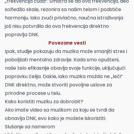
„frekvencija čuda“. Smatra se da ova frekvencija, deo
solfedžio skale, rezonira sa našim telom i podstiče
harmoniju. Iako zvuči privlačno, naučna istraživanja
još nisu potvrdila da ova frekvencija direktno
popravlja DNK.
Povezane vesti
Ipak, studije pokazuju da muzika može smanjiti stres i
poboljšati mentalno zdravlje. Kada smo opušteni,
naše telo efikasnije obavlja svoje funkcije, uključujući
popravku ćelija. Dakle, iako muzika možda ne „leči“
DNK direktno, može stvoriti povoljne uslove za
prirodne procese u telu.
Kako koristiti muziku za dobrobit?
Ako imate video sa muzikom za koju se tvrdi da
obnavlja DNK, evo kako je možete iskoristiti:
Slušanje sa namerom