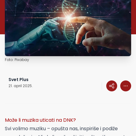
Foto: Pixabay
Svet Plus
21. april 2025.
Može li muzika uticati na DNK?
Svi volimo muziku – opušta nas, inspiriše i podiže