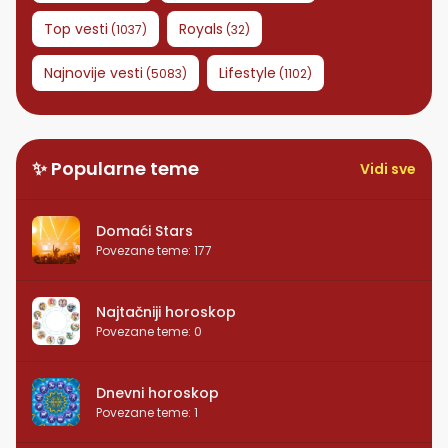
Top vesti
Royals
(
1037
)
(
32
)
Najnovije vesti
Lifestyle
(
5083
)
(
1102
)
✨ Popularne teme
Vidi sve
Domaći Stars
Povezane teme
:
177
Najtačniji horoskop
Povezane teme
:
0
Dnevni horoskop
Povezane teme
:
1