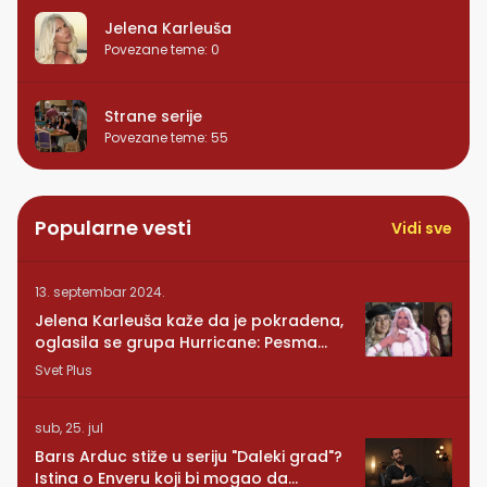
Jelena Karleuša
Povezane teme
:
0
Strane serije
Povezane teme
:
55
Popularne vesti
Vidi sve
13. septembar 2024.
Jelena Karleuša kaže da je pokradena,
oglasila se grupa Hurricane: Pesma
RUNDE je naša!
Svet Plus
sub, 25. jul
Barıs Arduc stiže u seriju "Daleki grad"?
Istina o Enveru koji bi mogao da