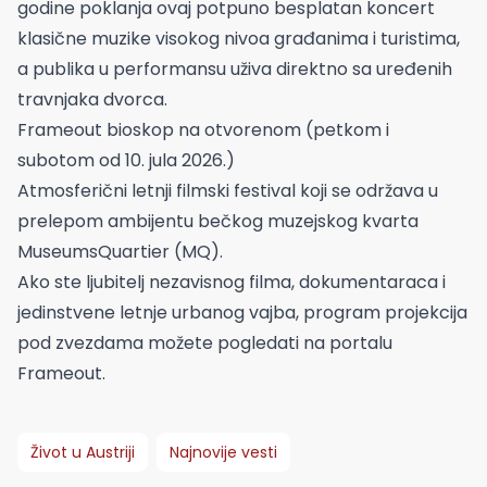
godine poklanja ovaj potpuno besplatan koncert
klasične muzike visokog nivoa građanima i turistima,
a publika u performansu uživa direktno sa uređenih
travnjaka dvorca.
Frameout bioskop na otvorenom (petkom i
subotom od 10. jula 2026.)
Atmosferični letnji filmski festival koji se održava u
prelepom ambijentu bečkog muzejskog kvarta
MuseumsQuartier (MQ).
Ako ste ljubitelj nezavisnog filma, dokumentaraca i
jedinstvene letnje urbanog vajba, program projekcija
pod zvezdama možete pogledati na portalu
Frameout.
Život u Austriji
Najnovije vesti