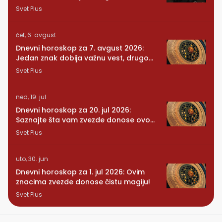
promeni sve
Svet Plus
čet, 6. avgust
Dnevni horoskop za 7. avgust 2026:
Jedan znak dobija važnu vest, drugom
se vraća osoba iz prošlosti
Svet Plus
ned, 19. jul
Dnevni horoskop za 20. jul 2026:
Saznajte šta vam zvezde donose ovog
ponedeljka
Svet Plus
uto, 30. jun
Dnevni horoskop za 1. jul 2026: Ovim
znacima zvezde donose čistu magiju!
Svet Plus