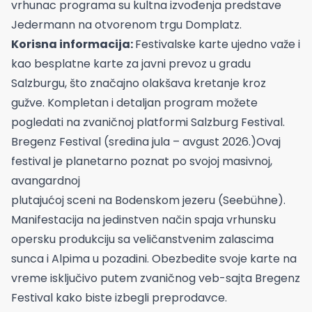
vrhunac programa su kultna izvođenja predstave
Jedermann na otvorenom trgu Domplatz.
Korisna informacija:
Festivalske karte ujedno važe i
kao besplatne karte za javni prevoz u gradu
Salzburgu, što značajno olakšava kretanje kroz
gužve. Kompletan i detaljan program možete
pogledati na zvaničnoj platformi Salzburg Festival.
Bregenz Festival (sredina jula – avgust 2026.)Ovaj
festival je planetarno poznat po svojoj masivnoj,
avangardnoj
plutajućoj sceni na Bodenskom jezeru (Seebühne).
Manifestacija na jedinstven način spaja vrhunsku
opersku produkciju sa veličanstvenim zalascima
sunca i Alpima u pozadini. Obezbedite svoje karte na
vreme isključivo putem zvaničnog veb-sajta Bregenz
Festival kako biste izbegli preprodavce.