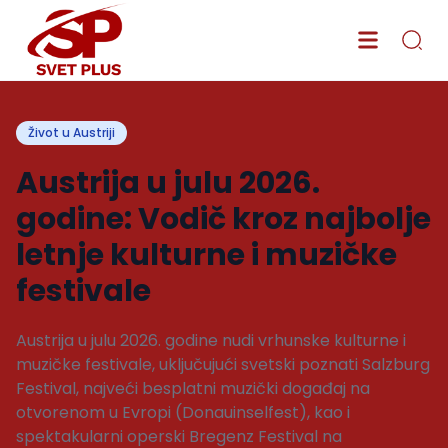
Život u Austriji
Austrija u julu 2026.
godine: Vodič kroz najbolje
letnje kulturne i muzičke
festivale
Austrija u julu 2026. godine nudi vrhunske kulturne i
muzičke festivale, uključujući svetski poznati Salzburg
Festival, najveći besplatni muzički događaj na
otvorenom u Evropi (Donauinselfest), kao i
spektakularni operski Bregenz Festival na