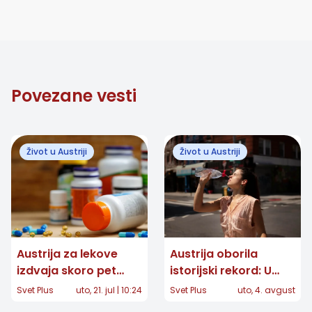
Povezane vesti
Život u Austriji
Život u Austriji
Austrija za lekove
Austrija oborila
izdvaja skoro pet
istorijski rekord: U
milijardi evra:
Beču izmeren 41
Svet Plus
uto, 21. jul | 10:24
Svet Plus
uto, 4. avgust
Troškovi porasli za 88
stepen, na snazi