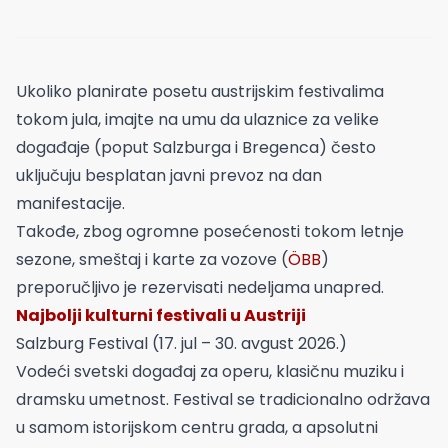
Ukoliko planirate posetu austrijskim festivalima
tokom jula, imajte na umu da ulaznice za velike
događaje (poput Salzburga i Bregenca) često
uključuju besplatan javni prevoz na dan
manifestacije.
Takođe, zbog ogromne posećenosti tokom letnje
sezone, smeštaj i karte za vozove (
ÖBB
)
preporučljivo je rezervisati nedeljama unapred.
Najbolji kulturni festivali u Austriji
Salzburg Festival (17. jul – 30. avgust 2026.)
Vodeći svetski događaj za operu, klasičnu muziku i
dramsku umetnost. Festival se tradicionalno održava
u samom istorijskom centru grada, a apsolutni