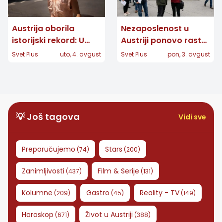
Austrija oborila
Nezaposlenost u
istorijski rekord: U
Austriji ponovo raste:
Beču izmeren 41
Više od 364.000 ljudi
Svet Plus
uto, 4. avgust
Svet Plus
pon, 3. avgust
stepen, na snazi
prijavljeno AMS-u
crveni alarm
💡 Još tagova
Vidi sve
Preporučujemo
Stars
(
74
)
(
200
)
Zanimljivosti
Film & Serije
(
437
)
(
131
)
Kolumne
Gastro
Reality - TV
(
209
)
(
45
)
(
149
)
Horoskop
Život u Austriji
(
671
)
(
388
)