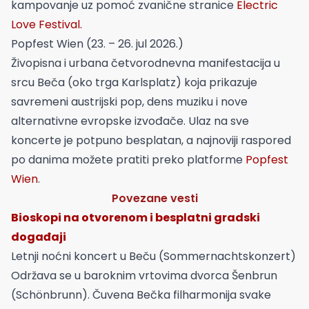
kampovanje uz pomoć zvanične stranice
Electric
Love Festival.
Popfest Wien (23. – 26. jul 2026.)
Živopisna i urbana četvorodnevna manifestacija u
srcu Beča (oko trga Karlsplatz) koja prikazuje
savremeni austrijski pop, dens muziku i nove
alternativne evropske izvođače. Ulaz na sve
koncerte je potpuno besplatan, a najnoviji raspored
po danima možete pratiti preko platforme
Popfest
Wien
.
Povezane vesti
Bioskopi na otvorenom i besplatni gradski
događaji
Letnji noćni koncert u Beču (Sommernachtskonzert)
Održava se u baroknim vrtovima dvorca Šenbrun
(Schönbrunn). Čuvena Bečka filharmonija svake