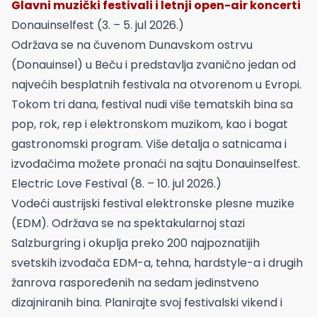
Glavni muzički festivali i letnji open-air koncerti
Donauinselfest (3. – 5. jul 2026.)
Održava se na čuvenom Dunavskom ostrvu
(Donauinsel) u Beču i predstavlja zvanično jedan od
najvećih besplatnih festivala na otvorenom u Evropi.
Tokom tri dana, festival nudi više tematskih bina sa
pop, rok, rep i elektronskom muzikom, kao i bogat
gastronomski program. Više detalja o satnicama i
izvođačima možete pronaći na sajtu Donauinselfest.
Electric Love Festival (8. – 10. jul 2026.)
Vodeći austrijski festival elektronske plesne muzike
(EDM). Održava se na spektakularnoj stazi
Salzburgring i okuplja preko 200 najpoznatijih
svetskih izvođača EDM-a, tehna, hardstyle-a i drugih
žanrova raspoređenih na sedam jedinstveno
dizajniranih bina. Planirajte svoj festivalski vikend i