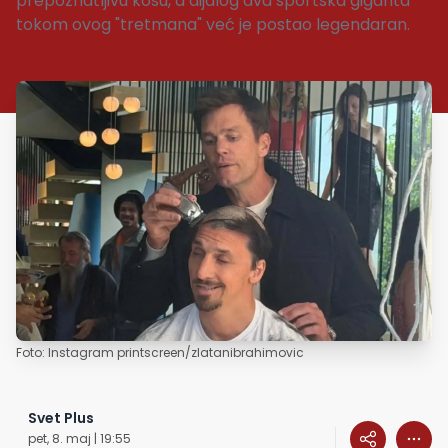
prepoznatljivu kosu, a dijalog dva sportska giganta
tokom ovog "tretmana" već je postao legendaran.
Foto: Instagram printscreen/zlatanibrahimovic
Svet Plus
pet, 8. maj | 19:55