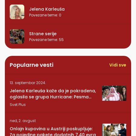
Jelena Karleuša
Povezane teme
:
0
Strane serije
Povezane teme
:
55
Popularne vesti
Vidi sve
13. septembar 2024.
Jelena Karleuša kaže da je pokradena,
oglasila se grupa Hurricane: Pesma
RUNDE je naša!
Svet Plus
ned, 2. avgust
Onlajn kupovina u Austriji poskupljuje:
Za pojedine pakete dodatnih 7,40 evra