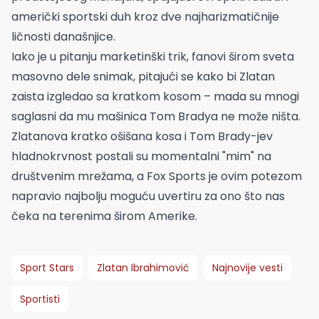
američki sportski duh kroz dve najharizmatičnije
ličnosti današnjice.
Iako je u pitanju marketinški trik, fanovi širom sveta
masovno dele snimak, pitajući se kako bi Zlatan
zaista izgledao sa kratkom kosom – mada su mnogi
saglasni da mu mašinica Tom Bradya ne može ništa.
Zlatanova kratko ošišana kosa i Tom Brady-jev
hladnokrvnost postali su momentalni "mim" na
društvenim mrežama, a Fox Sports je ovim potezom
napravio najbolju moguću uvertiru za ono što nas
čeka na terenima širom Amerike.
Sport Stars
Zlatan Ibrahimović
Najnovije vesti
Sportisti