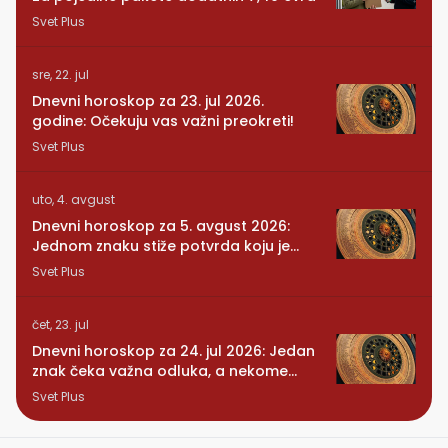
Svet Plus
sre, 22. jul
Dnevni horoskop za 23. jul 2026.
godine: Očekuju vas važni preokreti!
Svet Plus
uto, 4. avgust
Dnevni horoskop za 5. avgust 2026:
Jednom znaku stiže potvrda koju je
dugo čekao
Svet Plus
čet, 23. jul
Dnevni horoskop za 24. jul 2026: Jedan
znak čeka važna odluka, a nekome
stiže iznenađenje
Svet Plus