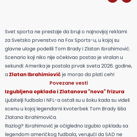
Svet sporta ne prestaje da bruji o najnovijoj reklami
za Svetsko prvenstvo na Fox Sports-u, u kojoj su
glavne uloge podelili Tom Brady i Zlatan Ibrahimović.
Scenario koji niko nije očekivao postao je viralan u
sekundi: Amerika je postala prvak sveta 2026. godine,
a
Zlatan Ibrahimiović
je morao da plati ceh!
Povezane vesti
Izgubljena opklada i Zlatanova "nova" frizura
Ljubitelji fudbala i NFL-a ostali su u šoku kada su videli
scenu u kojoj legendarni kvoterbek Tom Brady šiša
Zlatana Ibrahimovića.
Razlog? Ibrahimović je očigledno izgubio opkladu sa
legendom američkog fudbala, verujući da SAD ne