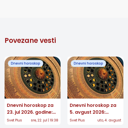
Povezane vesti
Dnevni horoskop
Dnevni horoskop
Dnevni horoskop za
Dnevni horoskop za
23. jul 2026. godine:
5. avgust 2026:
Očekuju vas važni
Jednom znaku stiže
Svet Plus
sre, 22. jul | 19:38
Svet Plus
uto, 4. avgust
preokreti!
potvrda koju je dugo