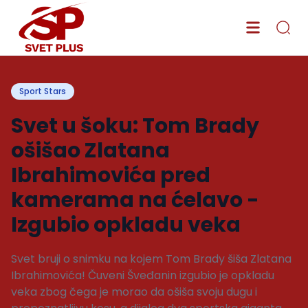
Sport Stars
Svet u šoku: Tom Brady
ošišao Zlatana
Ibrahimovića pred
kamerama na ćelavo -
Izgubio opkladu veka
Svet bruji o snimku na kojem Tom Brady šiša Zlatana
Ibrahimovića! Čuveni Šveđanin izgubio je opkladu
veka zbog čega je morao da ošiša svoju dugu i