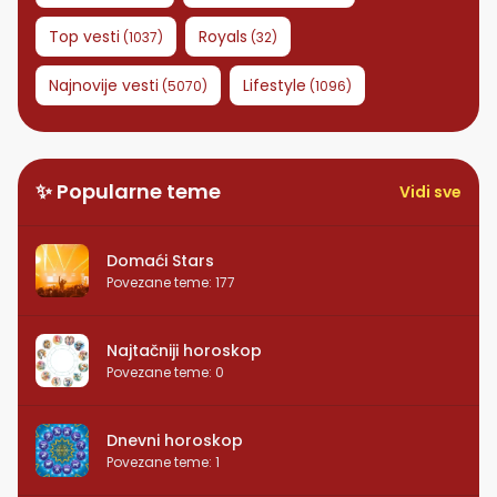
Top vesti
Royals
(
1037
)
(
32
)
Najnovije vesti
Lifestyle
(
5070
)
(
1096
)
✨ Popularne teme
Vidi sve
Domaći Stars
Povezane teme
:
177
Najtačniji horoskop
Povezane teme
:
0
Dnevni horoskop
Povezane teme
:
1