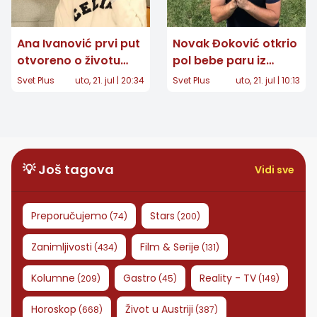
Ana Ivanović prvi put
Novak Đoković otkrio
otvoreno o životu
pol bebe paru iz
posle tenisa: "Imala
Velike Britanije:
Svet Plus
uto, 21. jul | 20:34
Svet Plus
uto, 21. jul | 10:13
sam velike napade
Snimak postao
panike"
viralan
💡 Još tagova
Vidi sve
Preporučujemo
Stars
(
74
)
(
200
)
Zanimljivosti
Film & Serije
(
434
)
(
131
)
Kolumne
Gastro
Reality - TV
(
209
)
(
45
)
(
149
)
Horoskop
Život u Austriji
(
668
)
(
387
)