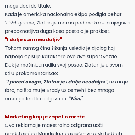
mogu doći do titule.
Kada je američka nacionalna ekipa podigla pehar
2026. godine, Zlatan je morao pod makaze, a njegova
prepoznatljiva duga kosa postala je prošlost.
"I dalje sam neodoljiv"
Tokom samog čina šišanja, usledio je dijalog koji
najbolje opisuje karaktere ove dve superzvezde.
Dok je mašinica radila svoj posao, Zlatan je u svom
stilu prokomentarisao:
"I pored ovoga, Zlatan je i dalje neodoljiv"
, rekao je
Ibra, na šta mu je Brady uz osmeh i bez mnogo
emocija, kratko odgovorio:
"Nisi.
"
Marketing koji je zapalio mreže
Ova reklama je maestralno odigrana uoči
predstojećeg Mundijala, spajajući evropski fudbal i