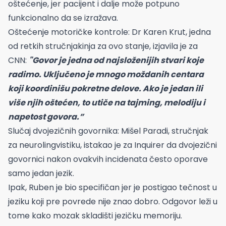
oštećenje, jer pacijent i dalje može potpuno
funkcionalno da se izražava.
Oštećenje motoričke kontrole: Dr Karen Krut, jedna
od retkih stručnjakinja za ovo stanje, izjavila je za
CNN:
"Govor je jedna od najsloženijih stvari koje
radimo. Uključeno je mnogo moždanih centara
koji koordinišu pokretne delove. Ako je jedan ili
više njih oštećen, to utiče na tajming, melodiju i
napetost govora.”
Slučaj dvojezičnih govornika: Mišel Paradi, stručnjak
za neurolingvistiku, istakao je za Inquirer da dvojezični
govornici nakon ovakvih incidenata često oporave
samo jedan jezik.
Ipak, Ruben je bio specifičan jer je postigao tečnost u
jeziku koji pre povrede nije znao dobro. Odgovor leži u
tome kako mozak skladišti jezičku memoriju.