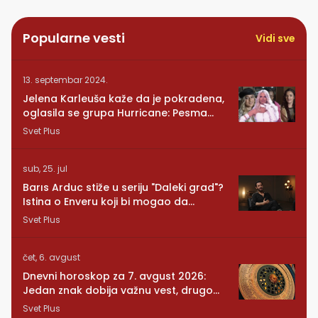
Popularne vesti
Vidi sve
13. septembar 2024.
Jelena Karleuša kaže da je pokradena,
oglasila se grupa Hurricane: Pesma
RUNDE je naša!
Svet Plus
sub, 25. jul
Barıs Arduc stiže u seriju "Daleki grad"?
Istina o Enveru koji bi mogao da
promeni sve
Svet Plus
čet, 6. avgust
Dnevni horoskop za 7. avgust 2026:
Jedan znak dobija važnu vest, drugom
se vraća osoba iz prošlosti
Svet Plus