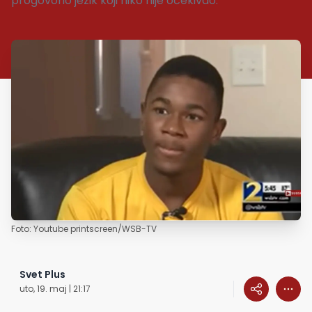
progovorio jezik koji niko nije očekivao.
Foto: Youtube printscreen/WSB-TV
Svet Plus
uto, 19. maj | 21:17