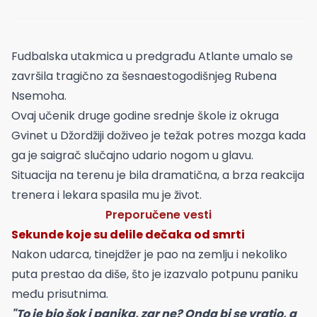
Fudbalska utakmica u predgrađu Atlante umalo se
završila tragično za šesnaestogodišnjeg Rubena
Nsemoha.
Ovaj učenik druge godine srednje škole iz okruga
Gvinet u Džordžiji doživeo je težak potres mozga kada
ga je saigrač slučajno udario nogom u glavu.
Situacija na terenu je bila dramatična, a brza reakcija
trenera i lekara spasila mu je život.
Preporučene vesti
Sekunde koje su delile dečaka od smrti
Nakon udarca, tinejdžer je pao na zemlju i nekoliko
puta prestao da diše, što je izazvalo potpunu paniku
među prisutnima.
"To je bio šok i panika, zar ne? Onda bi se vratio, a