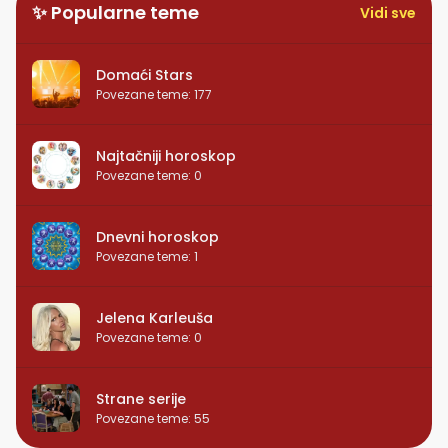
✨ Popularne teme
Vidi sve
Domaći Stars
Povezane teme
:
177
Najtačniji horoskop
Povezane teme
:
0
Dnevni horoskop
Povezane teme
:
1
Jelena Karleuša
Povezane teme
:
0
Strane serije
Povezane teme
:
55