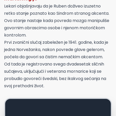
Lekari objašnjavaju da je Ruben doživeo izuzetno
retko stanje poznato kao Sindrom stranog akcenta.
Ovo stanje nastaje kada povreda mozga manipuliše
govornim obrascima osobe i njenom motoričkom
kontrolom.
Prvi zvanični slučaj zabeležen je 1941. godine, kada je
jedna Norvežanka, nakon povrede glave gelerom,
počela da govori sa čistim nemačkim akcentom.
Od tada je registrovano svega dvadesetak sličnih
sučajeva, uključujući i veterana mornarice koji se
probudio govoreći švedski, bez ikakvog sećanja na
svoj prethodni život.