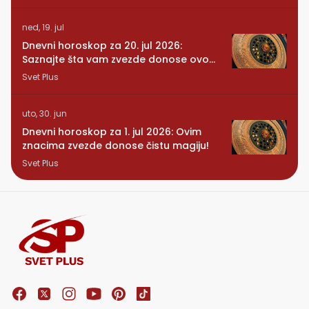
ned, 19. jul
Dnevni horoskop za 20. jul 2026:
Saznajte šta vam zvezde donose ovog
ponedeljka
Svet Plus
uto, 30. jun
Dnevni horoskop za 1. jul 2026: Ovim
znacima zvezde donose čistu magiju!
Svet Plus