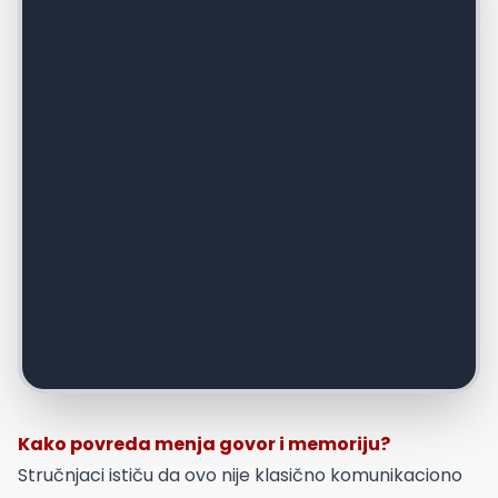
Kako povreda menja govor i memoriju?
Stručnjaci ističu da ovo nije klasično komunikaciono