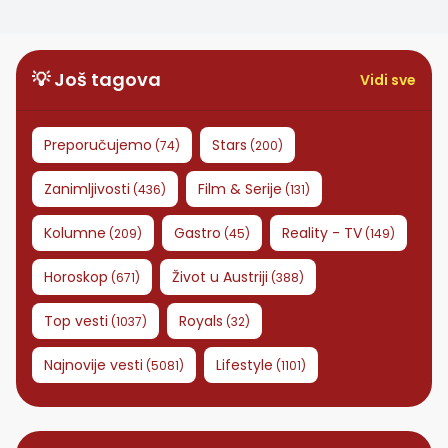
💡 Još tagova
Vidi sve
Preporučujemo
Stars
(
74
)
(
200
)
Zanimljivosti
Film & Serije
(
436
)
(
131
)
Kolumne
Gastro
Reality - TV
(
209
)
(
45
)
(
149
)
Horoskop
Život u Austriji
(
671
)
(
388
)
Top vesti
Royals
(
1037
)
(
32
)
Najnovije vesti
Lifestyle
(
5081
)
(
1101
)