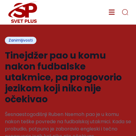
Zanimljivosti
Tinejdžer pao u komu
nakon fudbalske
utakmice, pa progovorio
jezikom koji niko nije
očekivao
Šesnaestogodišnji Ruben Nsemoh pao je u komu
nakon teške povrede na fudbalskoj utakmici. Kada se
probudio, potpuno je zaboravio engleski i tečno