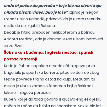
onda bi počeo da povraća - to je bio niz stvari koje
nikada nisam video; bilo je loše”
, izjavio je njegov
trener Bruno Kalondži, priznavši da je u tom trenutku
mislio da će izgubiti Rubena.
Dečak je hitno prebačen helikopterom u bolnicu
Atlanta Medical, gde je danima ležao u komi boraveći
se za život.
Šok nakon buđenja: Engleski nestao, španski
postao maternji
Kada je Ruben napokon otvorio oči, njegova prva
briga bila je sportska karijera, pitao se da li će zbog
težine povrede trajno ostati na klupi. Međutim, tu
misao je ubrzo zamenio fenomen koji je šokirao i
lekare i njegovu porodicu.
Ruben, koji je do tada govorio isključivo engleski jezik,
počeo je tečno da brblja na španskom. Šok je bio još