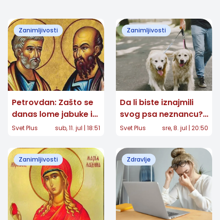
Zanimljivosti
Zanimljivosti
Petrovdan: Zašto se
Da li biste iznajmili
danas lome jabuke i
svog psa neznancu?
šta nam proriče cvet
Kontroverzna
Svet Plus
sub, 11. jul | 18:51
Svet Plus
sre, 8. jul | 20:50
petrovac?
aplikacija šokirala
ljubitelje životinja
Zanimljivosti
Zdravlje