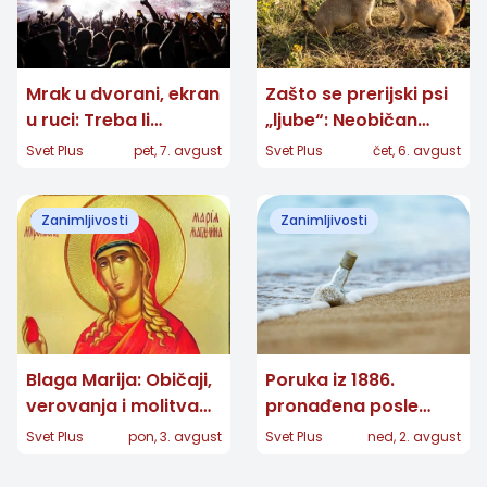
Mrak u dvorani, ekran
Zašto se prerijski psi
u ruci: Treba li
„ljube“: Neobičan
zabraniti telefone na
pozdrav otkriva ko
Svet Plus
pet, 7. avgust
Svet Plus
čet, 6. avgust
koncertima?
pripada porodici
Zanimljivosti
Zanimljivosti
Blaga Marija: Običaji,
Poruka iz 1886.
verovanja i molitva
pronađena posle
velike zaštitnice žena
skoro 132 godine:
Svet Plus
pon, 3. avgust
Svet Plus
ned, 2. avgust
Koordinate otkrile
njeno poreklo