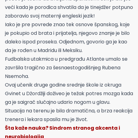
veći kada je porodica shvatila da je tinejdžer potpuno
zaboravio svoj maternji engleski jezik!
Iako je pre povrede znao tek osnove španskog, koje
je pokupio od brata i prijatelja, njegovo znanje je bilo
daleko ispod proseka. Odjednom, govorio ga je kao
da je rođen u Madridu ili Meksiku.
Fudbalska utakmica u predgrađu Atlante umalo se
završila tragično za šesnaestogodišnjeg Rubena
Nsemoha.
Ovaj učenik druge godine srednje škole iz okruga
Gvinet u Džordžiji doživeo je težak potres mozga kada
ga je saigrač slučajno udario nogom u glavu.
Situacija na terenu je bila dramatična, a brza reakcija
trenera i lekara spasila mu je život.
Šta kaže nauka? Sindrom stranog akcenta i
neurobiologija