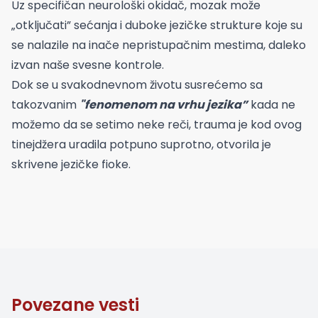
Uz specifičan neurološki okidač, mozak može
„otključati” sećanja i duboke jezičke strukture koje su
se nalazile na inače nepristupačnim mestima, daleko
izvan naše svesne kontrole.
Dok se u svakodnevnom životu susrećemo sa
takozvanim
"fenomenom na vrhu jezika”
kada ne
možemo da se setimo neke reči, trauma je kod ovog
tinejdžera uradila potpuno suprotno, otvorila je
skrivene jezičke fioke.
Povezane vesti