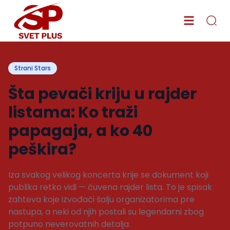
Strani Stars
Šta pevači kriju u rajder
listama: Ko traži
papagaja, a ko 40
peškira?
Iza svakog velikog koncerta krije se dokument koji
publika retko vidi — čuvena rajder lista. To je spisak
zahteva koje izvođači šalju organizatorima pre
nastupa, a neki od njih postali su legendarni zbog
potpuno neverovatnih detalja.