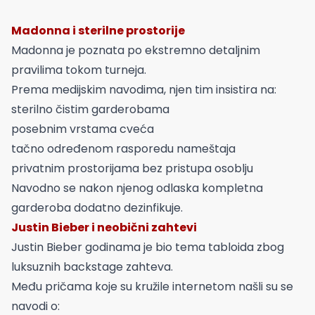
Madonna i sterilne prostorije
Madonna je poznata po ekstremno detaljnim
pravilima tokom turneja.
Prema medijskim navodima, njen tim insistira na:
sterilno čistim garderobama
posebnim vrstama cveća
tačno određenom rasporedu nameštaja
privatnim prostorijama bez pristupa osoblju
Navodno se nakon njenog odlaska kompletna
garderoba dodatno dezinfikuje.
Justin Bieber i neobični zahtevi
Justin Bieber godinama je bio tema tabloida zbog
luksuznih backstage zahteva.
Među pričama koje su kružile internetom našli su se
navodi o: