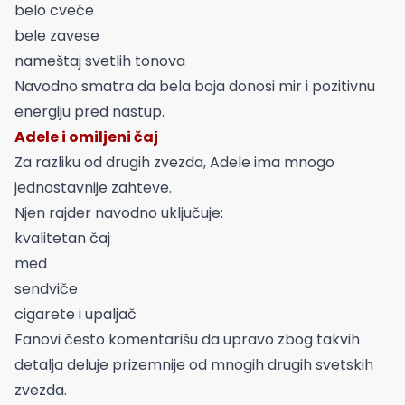
belo cveće
bele zavese
nameštaj svetlih tonova
Navodno smatra da bela boja donosi mir i pozitivnu
energiju pred nastup.
Adele i omiljeni čaj
Za razliku od drugih zvezda, Adele ima mnogo
jednostavnije zahteve.
Njen rajder navodno uključuje:
kvalitetan čaj
med
sendviče
cigarete i upaljač
Fanovi često komentarišu da upravo zbog takvih
detalja deluje prizemnije od mnogih drugih svetskih
zvezda.