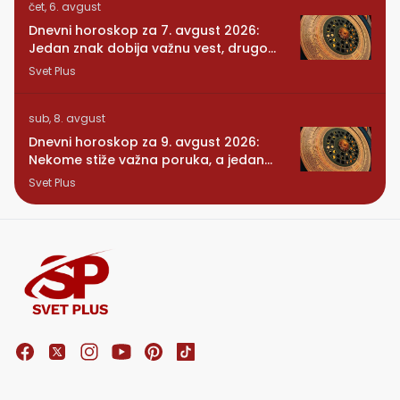
čet, 6. avgust
Dnevni horoskop za 7. avgust 2026:
Jedan znak dobija važnu vest, drugom
se vraća osoba iz prošlosti
Svet Plus
sub, 8. avgust
Dnevni horoskop za 9. avgust 2026:
Nekome stiže važna poruka, a jedan
znak konačno preseca
Svet Plus