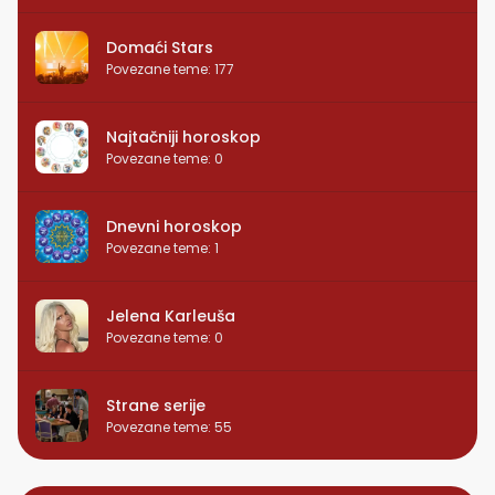
Domaći Stars
Povezane teme
:
177
Najtačniji horoskop
Povezane teme
:
0
Dnevni horoskop
Povezane teme
:
1
Jelena Karleuša
Povezane teme
:
0
Strane serije
Povezane teme
:
55