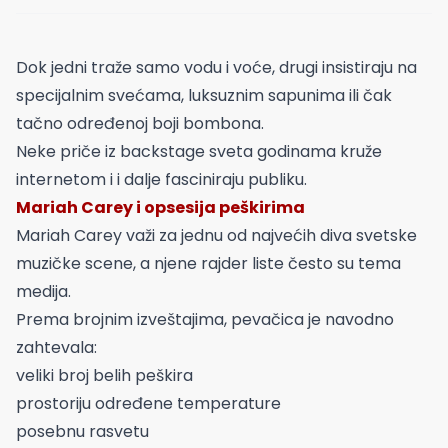
Dok jedni traže samo vodu i voće, drugi insistiraju na
specijalnim svećama, luksuznim sapunima ili čak
tačno određenoj boji bombona.
Neke priče iz backstage sveta godinama kruže
internetom i i dalje fasciniraju publiku.
Mariah Carey i opsesija peškirima
Mariah Carey važi za jednu od najvećih diva svetske
muzičke scene, a njene rajder liste često su tema
medija.
Prema brojnim izveštajima, pevačica je navodno
zahtevala:
veliki broj belih peškira
prostoriju određene temperature
posebnu rasvetu