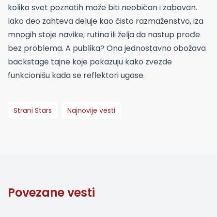
koliko svet poznatih može biti neobičan i zabavan.
Iako deo zahteva deluje kao čisto razmaženstvo, iza
mnogih stoje navike, rutina ili želja da nastup prođe
bez problema. A publika? Ona jednostavno obožava
backstage tajne koje pokazuju kako zvezde
funkcionišu kada se reflektori ugase.
Strani Stars
Najnovije vesti
Povezane vesti