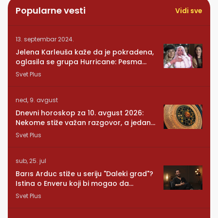
Popularne vesti
Vidi sve
13. septembar 2024.
Jelena Karleuša kaže da je pokradena,
oglasila se grupa Hurricane: Pesma
RUNDE je naša!
Svet Plus
ned, 9. avgust
Dnevni horoskop za 10. avgust 2026:
Nekome stiže važan razgovor, a jedan
znak mora da posluša srce
Svet Plus
sub, 25. jul
Barıs Arduc stiže u seriju "Daleki grad"?
Istina o Enveru koji bi mogao da
promeni sve
Svet Plus