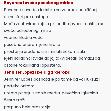
Beyonce i sveće posebnog mirisa
Beyonce navodno insistira na veoma specifičnoj
atmosferi pre nastupa.
Među zahtevima koji su procurili u javnost našli su se:
sveće određenog mirisa
veoma hladna voda
posebno pripremljena hrana
prostorija uređena u minimalističkom stilu
Njeni saradnici tvrde da joj takvi detalji pomažu da
ostane fokusirana i opuštena.
Jennifer Lopez i bela garderoba
Jennifer Lopez poznata je po tome da voli luksuz i
perfekcionizam.
Prema pisanju stranih medija, pevačica i glumica
često traži:
potpuno bele prostorije