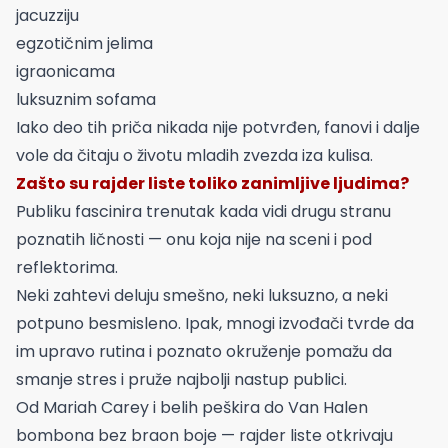
jacuzziju
egzotičnim jelima
igraonicama
luksuznim sofama
Iako deo tih priča nikada nije potvrđen, fanovi i dalje
vole da čitaju o životu mladih zvezda iza kulisa.
Zašto su rajder liste toliko zanimljive ljudima?
Publiku fascinira trenutak kada vidi drugu stranu
poznatih ličnosti — onu koja nije na sceni i pod
reflektorima.
Neki zahtevi deluju smešno, neki luksuzno, a neki
potpuno besmisleno. Ipak, mnogi izvođači tvrde da
im upravo rutina i poznato okruženje pomažu da
smanje stres i pruže najbolji nastup publici.
Od Mariah Carey i belih peškira do Van Halen
bombona bez braon boje — rajder liste otkrivaju