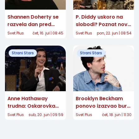
Shannen Doherty se
P. Diddy uskoro na
razvela dan pred
slobodi? Poznat novi
smrt, bivši suprug
datum izlaska iz
Svet Plus
čet, 16. jul | 08:45
Svet Plus
pon, 22. jun | 08:54
osporava nagodbu
zatvora
Strani Stars
Strani Stars
Anne Hathaway
Brooklyn Beckham
trudna: Oskarovka
ponovo izazvao buru:
čeka treće dete,
Potez koji je
Svet Plus
sub, 20. jun | 09:59
Svet Plus
čet, 18. jun | 11:30
video na Instagramu
razbesneo fanove,
otkrio srećne vesti
stručnjaci mu poručili
da prestane da