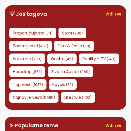
koristi porodično
prezime
💡 Još tagova
Vidi sve
Preporučujemo
Stars
(
74
)
(
200
)
Zanimljivosti
Film & Serije
(
437
)
(
131
)
Kolumne
Gastro
Reality - TV
(
209
)
(
45
)
(
149
)
Horoskop
Život u Austriji
(
672
)
(
389
)
Top vesti
Royals
(
1037
)
(
32
)
Najnovije vesti
Lifestyle
(
5085
)
(
1102
)
✨ Popularne teme
Vidi sve