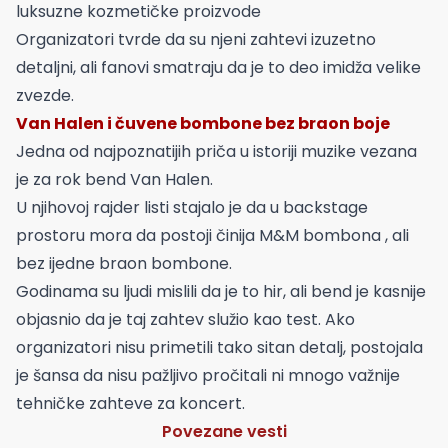
luksuzne kozmetičke proizvode
Organizatori tvrde da su njeni zahtevi izuzetno
detaljni, ali fanovi smatraju da je to deo imidža velike
zvezde.
Van Halen i čuvene bombone bez braon boje
Jedna od najpoznatijih priča u istoriji muzike vezana
je za rok bend Van Halen.
U njihovoj rajder listi stajalo je da u backstage
prostoru mora da postoji činija M&M bombona , ali
bez ijedne braon bombone.
Godinama su ljudi mislili da je to hir, ali bend je kasnije
objasnio da je taj zahtev služio kao test. Ako
organizatori nisu primetili tako sitan detalj, postojala
je šansa da nisu pažljivo pročitali ni mnogo važnije
tehničke zahteve za koncert.
Povezane vesti