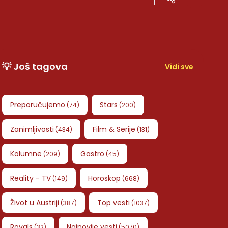
💡 Još tagova
Vidi sve
Preporučujemo
Stars
(
74
)
(
200
)
Zanimljivosti
Film & Serije
(
434
)
(
131
)
Kolumne
Gastro
(
209
)
(
45
)
Reality - TV
Horoskop
(
149
)
(
668
)
Život u Austriji
Top vesti
(
387
)
(
1037
)
Royals
Najnovije vesti
(
32
)
(
5070
)