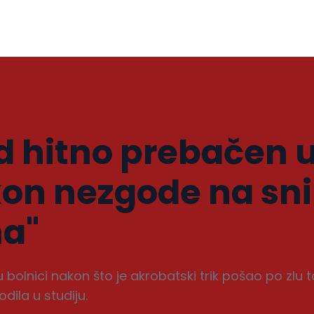
d hitno prebačen 
kon nezgode na sn
a"
bolnici nakon što je akrobatski trik pošao po zlu
ila u studiju.