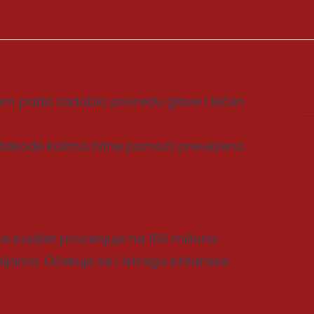
kom pada zadobio povredu glave i lečen
e takođe kolima hitne pomoći prevezena
 vesti
 se budžet procenjuje na 150 miliona
eljama. Očekuje se i istraga britanske