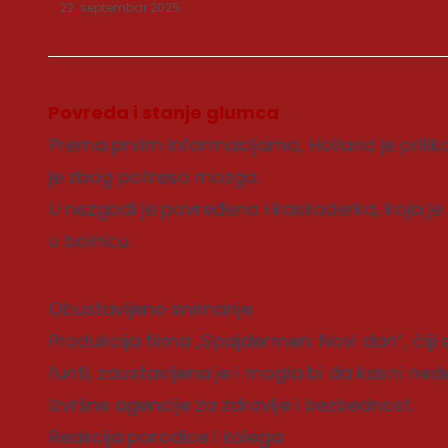
22. septembar 2025.
Povreda i stanje glumca
Prema prvim informacijama, Holland je prili
je zbog potresa mozga.
U nezgodi je povređena i kaskaderka, koja j
u bolnicu.
Povezane
Obustavljeno snimanje
Produkcija filma „Spajdermen: Novi dan“, čiji
funti, zaustavljena je i mogla bi da kasni ned
Izvršne agencije za zdravlje i bezbednost.
Reakcija porodice i kolega