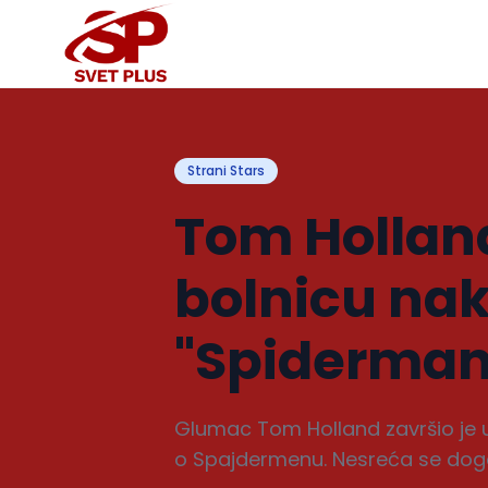
Strani Stars
Tom Hollan
bolnicu na
"Spiderman
Glumac Tom Holland završio je u 
o Spajdermenu. Nesreća se dogod