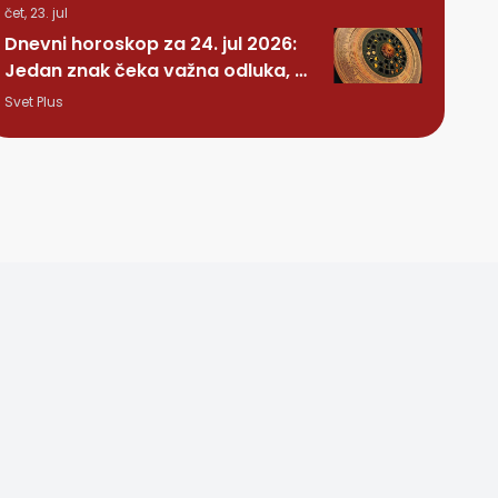
čet, 23. jul
Dnevni horoskop za 24. jul 2026:
Jedan znak čeka važna odluka, a
nekome stiže iznenađenje
Svet Plus