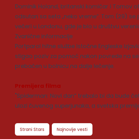
Dominik Holand, britanski komičar i Tomov ota
odsutan sa seta „neko vreme“. Tom (29) se 
večeri u Londonu, gde je bio u društvu verenic
Zvanične informacije
Portparol hitne službe Istočne Engleske izjavi
stigao poziv za pomoć nakon povrede na setu
prebačen u bolnicu na dalje lečenje.
Premijera filma
"Spiderman: Novi dan“ trebalo bi da bude če
ulozi čuvenog superjunaka, a svetska premije
Strani Stars
Najnovije vesti