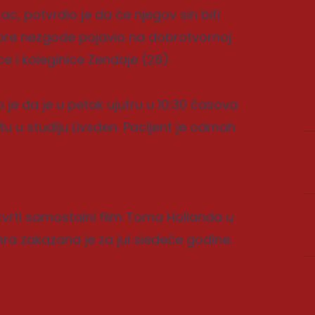
c, potvrdio je da će njegov sin biti
pre nezgode pojavio na dobrotvornoj
e i koleginice Zendaje (28).
o je da je u petak ujutru u 10:30 časova
 u studiju Livsden. Pacijent je odmah
tvrti samostalni film Toma Hollanda u
ra zakazana je za jul sledeće godine.