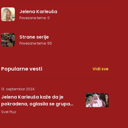
Jelena Karleuša
Povezane teme
:
0
Strane serije
Povezane teme
:
55
Popularne vesti
Vidi sve
13. septembar 2024.
Jelena Karleuša kaže da je
pokradena, oglasila se grupa
Hurricane: Pesma RUNDE je naša!
Svet Plus