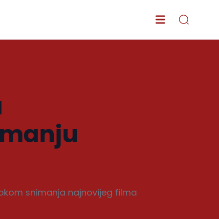
u
imanju
 tokom snimanja najnovijeg filma