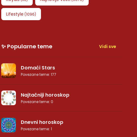
Lifestyle
(
1096
)
✨ Popularne teme
Vidi sve
Domaći Stars
Povezane teme
:
177
Najtačniji horoskop
Povezane teme
:
0
Dnevni horoskop
Povezane teme
:
1