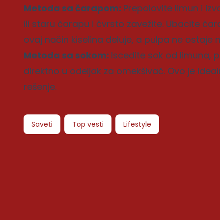
Metoda sa čarapom:
Prepolovite limun i iz
ili staru čarapu i čvrsto zavežite. Ubacite č
ovaj način kiselina deluje, a pulpa ne ostaje 
Metoda sa sokom:
Iscedite sok od limuna, 
direktno u odeljak za omekšivač. Ovo je idealn
rešenje.
Saveti
Top vesti
Lifestyle