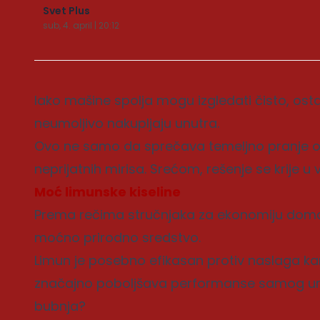
Svet Plus
sub, 4. april | 20:12
Iako mašine spolja mogu izgledati čisto, ost
neumoljivo nakupljaju unutra.
Ovo ne samo da sprečava temeljno pranje 
neprijatnih mirisa. Srećom, rešenje se krije u v
Moć limunske kiseline
Prema rečima stručnjaka za ekonomiju domać
moćno prirodno sredstvo.
Limun je posebno efikasan protiv naslaga ka
značajno poboljšava performanse samog uređ
bubnja?