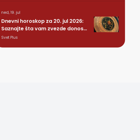
ned, 19. jul
Dnevni horoskop za 20. jul 2026:
Saznajte šta vam zvezde donose
ovog ponedeljka
Svet Plus