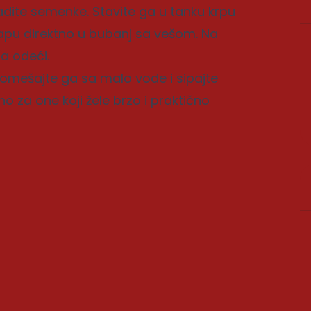
vadite semenke. Stavite ga u tanku krpu
arapu direktno u bubanj sa vešom. Na
na odeći.
pomešajte ga sa malo vode i sipajte
o za one koji žele brzo i praktično