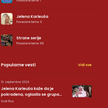
Povezane teme
:
1
Jelena Karleuša
Povezane teme
:
0
Strane serije
Povezane teme
:
55
Popularne vesti
Vidi sve
13. septembar 2024.
Jelena Karleuša kaže da je
pokradena, oglasila se grupa
Hurricane: Pesma RUNDE je naša!
Svet Plus