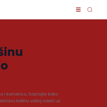
šinu
io
ja i kamenca. Saznajte kako
listavu belinu vašoj odeći uz