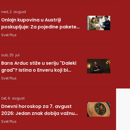
ned, 2. avgust
Onlajn kupovina u Austriji
poskupljuje: Za pojedine pakete
dodatnih 7,40 evra
Svet Plus
sub, 25. jul
Barıs Arduc stiže u seriju "Daleki
grad"? Istina o Enveru koji bi
mogao da promeni sve
Svet Plus
čet, 6. avgust
Dnevni horoskop za 7. avgust
2026: Jedan znak dobija važnu
vest, drugom se vraća osoba iz
Svet Plus
prošlosti