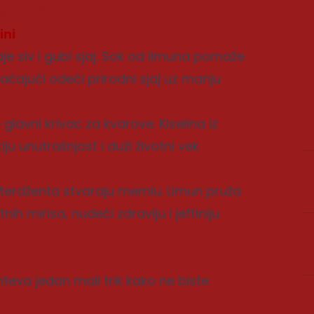
 vesti
ini
e siv i gubi sjaj. Sok od limuna pomaže
aćajući odeći prirodni sjaj uz manju
lavni krivac za kvarove. Kiselina iz
ju unutrašnjost i duži životni vek
eterdženta stvaraju memlu. Limun pruža
ih mirisa, nudeći zdraviju i jeftiniju
teva jedan mali trik kako ne biste