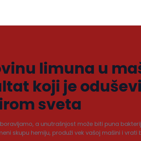
ovinu limuna u ma
ltat koji je odušev
irom sveta
boravljamo, a unutrašnjost može biti puna bakteri
i skupu hemiju, produži vek vašoj mašini i vrati b