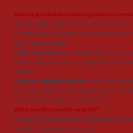
Povezane
Glavne prednosti korišćenja limuna u maš
Vraća belinu vešu:
Beli veš vremenom postaj
u rastvaranju mrlja bez oštećenja vlakana, vr
upotrebu izbeljivača.
Uništava kamenac:
Nakupljanje kamenca je g
limuna razgrađuje ove naslage, što znači čisti
mašine.
Uklanja neprijatne mirise:
Vlaga i ostaci d
prirodnu svežinu i sprečava stvaranje neprijatn
alternativu hemijskim osveživačima.
Kako pravilno izvesti ovaj trik?
Postupak je neverovatno jednostavan, ali zah
oštetili uređaj pulsnom limuna: