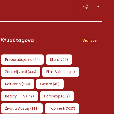
💡 Još tagova
Vidi sve
Preporučujemo
Stars
(
74
)
(
200
)
Zanimljivosti
Film & Serije
(
435
)
(
131
)
Kolumne
Gastro
(
209
)
(
45
)
Reality - TV
Horoskop
(
149
)
(
669
)
Život u Austriji
Top vesti
(
388
)
(
1037
)