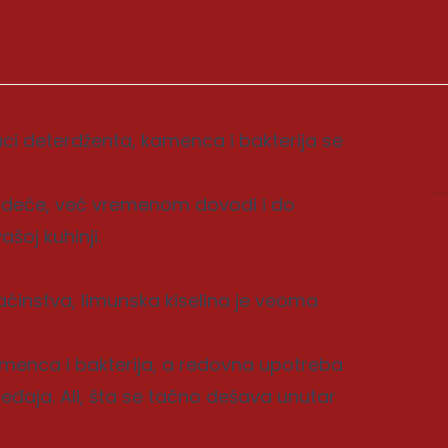
aci deterdženta, kamenca i bakterija se
odeće, već vremenom dovodi i do
ašoj kuhinji.
instva, limunska kiselina je veoma
menca i bakterija, a redovna upotreba
aja. Ali, šta se tačno dešava unutar