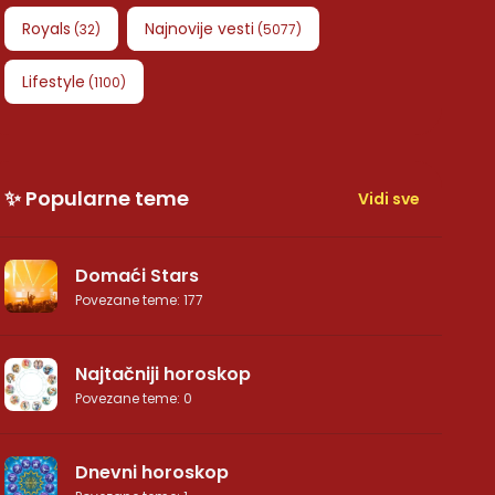
Royals
Najnovije vesti
(
32
)
(
5077
)
Lifestyle
(
1100
)
✨ Popularne teme
Vidi sve
Domaći Stars
Povezane teme
:
177
Najtačniji horoskop
Povezane teme
:
0
Dnevni horoskop