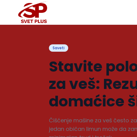
Saveti
Stavite pol
za veš: Rezu
domaćice š
Čišćenje mašine za veš često za
jedan običan limun može da zamen