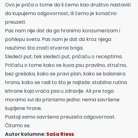
Ovo je priča o tome da li ćemo kao društvo nastaviti
da kupujemo odgovornost, ili ćemo je konačno
preuzeti.
Pas nam nije dat da ga hranimo konzumerizam i
pohlepu sveta. Pas nam je dat da kroz njega
naučimo šta znači stvarna briga.
Sledeći put, tek sledeći put, pričaću o receptima.
Pričaću o tome kako se kuva psu pravilno, stručno,
bez grešaka, kako se pravi plan, kako se balansira
hrana, kako se radi to što je najteže: stabilna rutina
ishrane koja vraća psa u zdravlje. Ali pre toga
moramo svi da priznamo jedno: nema savršene
kupljene hrane.
Postoji samo savršena preuzeta odgovornost.
Čitamo se.
Autor kolumne:
Saša Riess