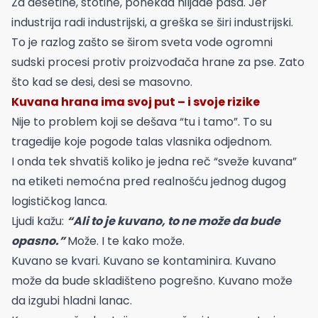
Za desetine, stotine, ponekad hiljade pasa. Jer
industrija radi industrijski, a greška se širi industrijski.
To je razlog zašto se širom sveta vode ogromni
sudski procesi protiv proizvođača hrane za pse. Zato
što kad se desi, desi se masovno.
Kuvana hrana ima svoj put – i svoje rizike
Nije to problem koji se dešava “tu i tamo”. To su
tragedije koje pogode talas vlasnika odjednom.
I onda tek shvatiš koliko je jedna reč “sveže kuvana”
na etiketi nemoćna pred realnošću jednog dugog
logističkog lanca.
Ljudi kažu:
“Ali to je kuvano, to ne može da bude
opasno.”
Može. I te kako može.
Kuvano se kvari. Kuvano se kontaminira. Kuvano
može da bude skladišteno pogrešno. Kuvano može
da izgubi hladni lanac.