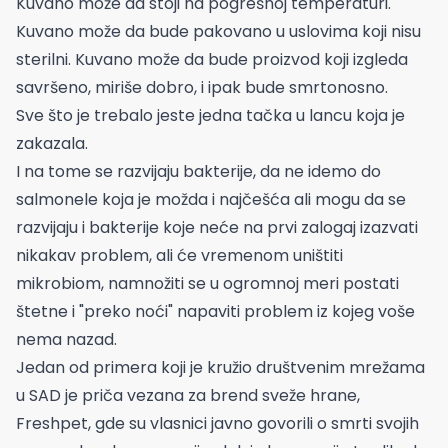
Kuvano može da stoji na pogrešnoj temperaturi.
Kuvano može da bude pakovano u uslovima koji nisu
sterilni. Kuvano može da bude proizvod koji izgleda
savršeno, miriše dobro, i ipak bude smrtonosno.
Sve što je trebalo jeste jedna tačka u lancu koja je
zakazala.
I na tome se razvijaju bakterije, da ne idemo do
salmonele koja je možda i najčešća ali mogu da se
razvijaju i bakterije koje neće na prvi zalogaj izazvati
nikakav problem, ali će vremenom uništiti
mikrobiom, namnožiti se u ogromnoj meri postati
štetne i "preko noći" napaviti problem iz kojeg voše
nema nazad.
Jedan od primera koji je kružio društvenim mrežama
u SAD je priča vezana za brend sveže hrane,
Freshpet, gde su vlasnici javno govorili o smrti svojih