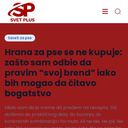
Saveti za pse
Hrana za pse se ne kupuje:
zašto sam odbio da
pravim “svoj brend” iako
bih mogao da čitavo
bogatstvo
Mislio sam da je vreme da pređem na recepte. Da
dođemo do praktičnog dela, do kuvanja, do
konkretnih kombinacija i formula. Ali ne ide. Ne još. Ne