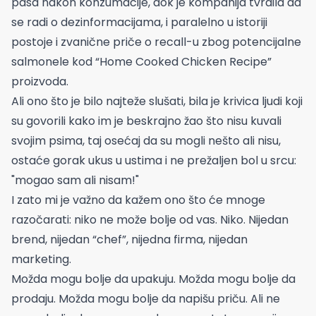
pasa nakon konzumacije, dok je kompanija tvrdila da
se radi o dezinformacijama, i paralelno u istoriji
postoje i zvanične priče o recall-u zbog potencijalne
salmonele kod “Home Cooked Chicken Recipe”
proizvoda.
Ali ono što je bilo najteže slušati, bila je krivica ljudi koji
su govorili kako im je beskrajno žao što nisu kuvali
svojim psima, taj osećaj da su mogli nešto ali nisu,
ostaće gorak ukus u ustima i ne prežaljen bol u srcu:
"mogao sam ali nisam!"
I zato mi je važno da kažem ono što će mnoge
razočarati: niko ne može bolje od vas. Niko. Nijedan
brend, nijedan “chef”, nijedna firma, nijedan
marketing.
Možda mogu bolje da upakuju. Možda mogu bolje da
prodaju. Možda mogu bolje da napišu priču. Ali ne