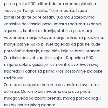
pse je preko 500 milijardi dolara vredna globalna
industrija. To nije tržište. To je imperija. I sada
zamislite da te pare ostanu ljudima u džepovima.
Zamislite da vlasnici pasa umesto toga imaju znanje,
sigurnost, kontrolu, zdravlje, stabilne pse, manje
veterinara, manje lekova, manje hroničnih problema,
manje patnje. Kako bi svet izgledao da pas ne bude
potrošač industrije, nego biće koje se hrani hranom.
Zamilsite da svet zadrži u svojim džepovima 500
milijardi dolara goidšnje i usmeri ih u svoj život i svoj
napredak i odnos sa psima kroz poštovanje biološke
različitosti.
Zato pre recepata moramo da završimo ovu temu
do kraja. Moramo da shvatimo da je ova priča
mnogo veća od izbora brenda, malog porodičnog ili
nekog industrijskog giganta.