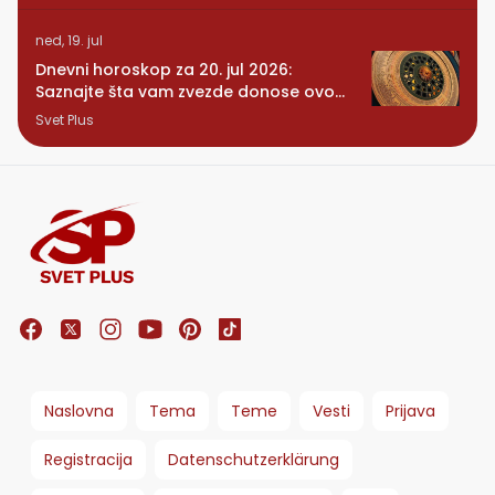
ned, 19. jul
Dnevni horoskop za 20. jul 2026:
Saznajte šta vam zvezde donose ovog
ponedeljka
Svet Plus
Naslovna
Tema
Teme
Vesti
Prijava
Registracija
Datenschutzerklärung