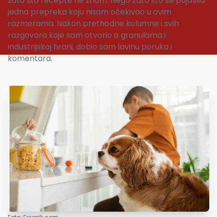
zato što recepte ne znam. Nego zato što se pojavila
jedna prepreka koju nisam očekivao u ovim
razmerama. Nakon prethodne kolumne i svih
razgovora koje sam otvorio o granulama i
industrijskoj hrani, dobio sam lavinu poruka i
komentara.