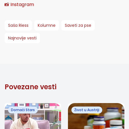
📸 Instagram
Saša Riess
Kolumne
Saveti za pse
Najnovije vesti
Povezane vesti
Domaći Stars
Život u Austriji