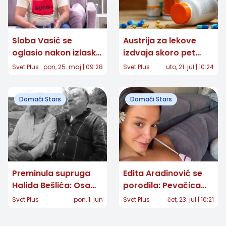
Sloba Vasić se
Austrija za lekove
oglasio nakon izlaska
izdvaja skoro pet
iz bolnice "Laza
milijardi evra:
Svet Plus
pon, 25. maj | 09:28
Svet Plus
uto, 21. jul | 10:24
Lazarević" i priznao
Troškovi porasli za 88
sve
odsto
Domaći Stars
Domaći Stars
Preminula supruga
Edita Aradinović se
Halida Bešlića: Osam
porodila: Pevačica
mesci nakon smrti
objavila prvu
Svet Plus
pon, 1. jun
Svet Plus
čet, 23. jul | 10:21
pevača, izgubila bitku
fotografiju ćerke
sa teškom bolesti