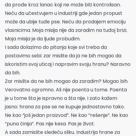
da prođe kroz lanac koji ne može biti kontrolisan.
Neću da učestvujem u industriji gde jedan propust
može da ubije tuđe pse. Neću da prodajem emociju
vlasnicima. Moja misija nije da zaradim na tuđoj brizi.
Moja misija je da ljude probudim.
I sada dolazimo do pitanja koje svi treba da
postavimo sebi: zar mislite da ja ne bih mogao da
iskoristim svoj uticaj i napravim svoju hranu? Naravno
da bih.
Zar mislite da ne bih mogao da zaradim? Mogao bih.
Verovatno ogromno. Ali nije poenta u tome. Poenta
je u tome šta je ispravno a šta nije. I zato kažem
jasno: hrana za pse se ne kupuje jednostavno tako.
Ne kao “još jedan proizvod”. Ne kao “rešenje”. Ne kao
“puna činija”. Pas nije kesa. Pas je život.
A sada zamislite sledeću sliku. Industrija hrane za