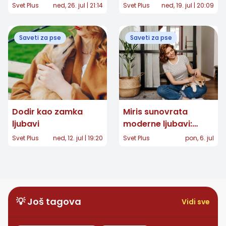
njihove stvarnosti
Svet Plus
ned, 26. jul | 21:14
Svet Plus
ned, 19. jul | 20:09
Saveti za pse
Saveti za pse
Dodir kao zamka
Miris sunovrata
ljubavi
moderne ljubavi:
Kako smo svet mirisa
Svet Plus
ned, 12. jul | 19:20
Svet Plus
pon, 6. jul
pretvorili u hemijsko
oružije usmereno
protiv pasa
💡 Još tagova
Vidi sve