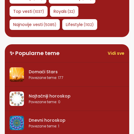
Top vesti
Royals
(
1037
)
(
32
)
Najnovije vesti
Lifestyle
(
5085
)
(
1102
)
✨ Popularne teme
Vidi sve
Domaći Stars
Povezane teme
:
177
Najtačniji horoskop
Povezane teme
:
0
Dnevni horoskop
Povezane teme
:
1