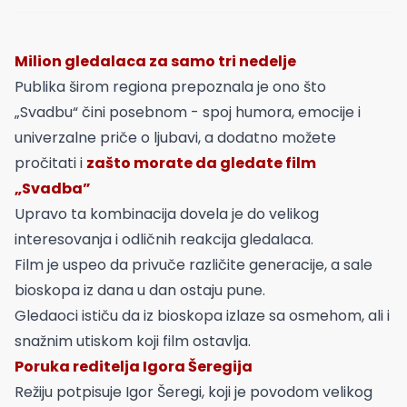
Milion gledalaca za samo tri nedelje
Publika širom regiona prepoznala je ono što
„Svadbu“ čini posebnom - spoj humora, emocije i
univerzalne priče o ljubavi, a dodatno možete
pročitati i
zašto morate da gledate film
„Svadba”
Upravo ta kombinacija dovela je do velikog
interesovanja i odličnih reakcija gledalaca.
Film je uspeo da privuče različite generacije, a sale
bioskopa iz dana u dan ostaju pune.
Gledaoci ističu da iz bioskopa izlaze sa osmehom, ali i
snažnim utiskom koji film ostavlja.
Poruka reditelja Igora Šeregija
Režiju potpisuje Igor Šeregi, koji je povodom velikog