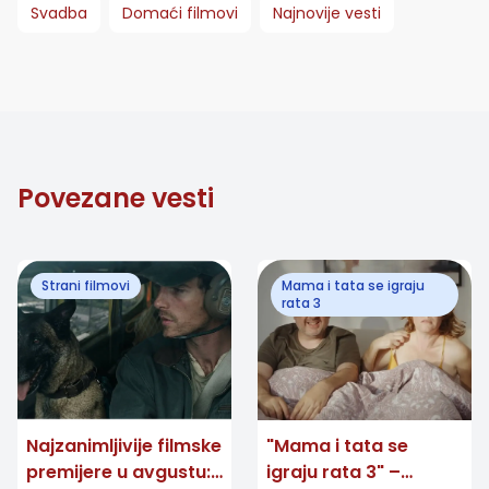
Svadba
Domaći filmovi
Najnovije vesti
Povezane vesti
Strani filmovi
Mama i tata se igraju
rata 3
Najzanimljivije filmske
"Mama i tata se
premijere u avgustu:
igraju rata 3" –