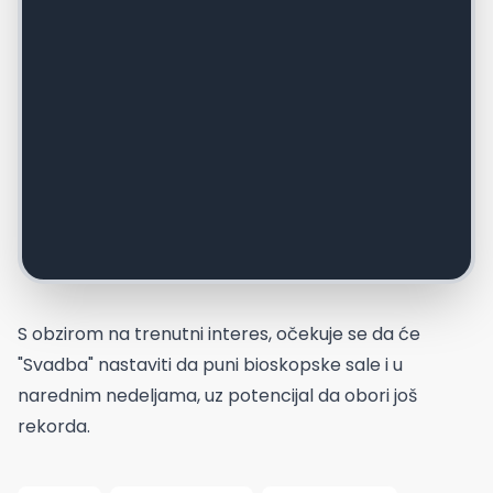
S obzirom na trenutni interes, očekuje se da će
"Svadba" nastaviti da puni bioskopske sale i u
narednim nedeljama, uz potencijal da obori još
rekorda.