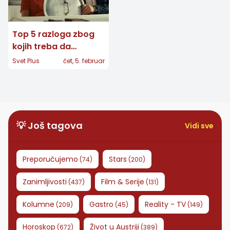
Top 5 razloga zbog
kojih treba da
odgledate film
Svet Plus
čet, 5. februar
"Svadba"
💡 Još tagova
Vidi sve
Preporučujemo
Stars
(
74
)
(
200
)
Zanimljivosti
Film & Serije
(
437
)
(
131
)
Kolumne
Gastro
Reality - TV
(
209
)
(
45
)
(
149
)
Horoskop
Život u Austriji
(
672
)
(
389
)