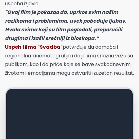
uspeha izjavio:
"Ovaj film je pokazao da, uprkos svim našim
razlikama i problemima, uvek pobeđuje ljubav.
Hvala svima koji su film pogledali, preporučili
drugima i izašli srećniji iz bioskopa.“
Uspeh filma "Svadba"
potvrđuje da domaća i
regionalna kinematografija i dalje ima snažnu vezu sa
publikom, kao i da priče koje se bave svakodnevnim
životom i emocijama mogu ostvariti izuzetan rezultat.