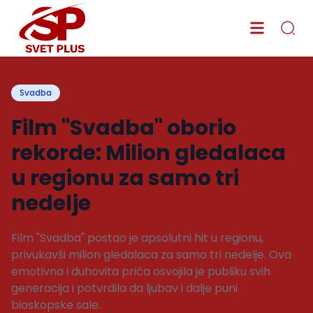
Svadba
Film "Svadba" oborio
rekorde: Milion gledalaca
u regionu za samo tri
nedelje
Film "Svadba" postao je apsolutni hit u regionu,
privukavši milion gledalaca za samo tri nedelje. Ova
emotivna i duhovita priča osvojila je publiku svih
generacija i potvrdila da ljubav i dalje puni
bioskopske sale.