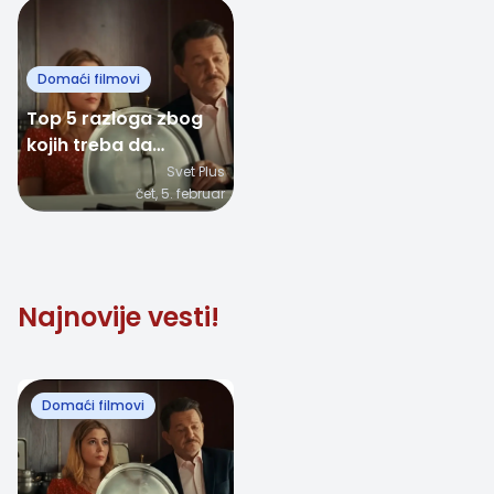
Domaći filmovi
Top 5 razloga zbog
kojih treba da
odgledate film
Svet Plus
čet, 5. februar
"Svadba"
Najnovije vesti!
Domaći filmovi