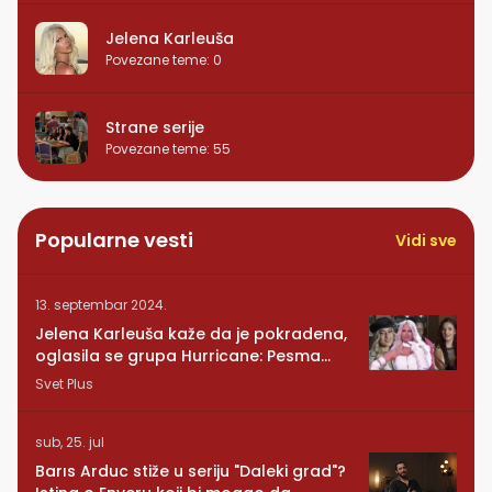
Jelena Karleuša
Povezane teme
:
0
Strane serije
Povezane teme
:
55
Popularne vesti
Vidi sve
13. septembar 2024.
Jelena Karleuša kaže da je pokradena,
oglasila se grupa Hurricane: Pesma
RUNDE je naša!
Svet Plus
sub, 25. jul
Barıs Arduc stiže u seriju "Daleki grad"?