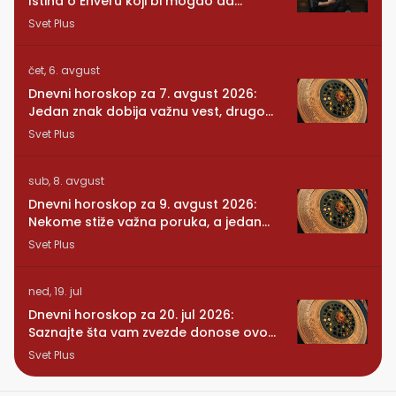
Istina o Enveru koji bi mogao da
promeni sve
Svet Plus
čet, 6. avgust
Dnevni horoskop za 7. avgust 2026:
Jedan znak dobija važnu vest, drugom
se vraća osoba iz prošlosti
Svet Plus
sub, 8. avgust
Dnevni horoskop za 9. avgust 2026:
Nekome stiže važna poruka, a jedan
znak konačno preseca
Svet Plus
ned, 19. jul
Dnevni horoskop za 20. jul 2026:
Saznajte šta vam zvezde donose ovog
ponedeljka
Svet Plus