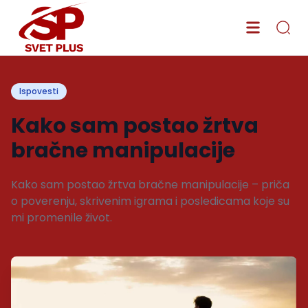
Ispovesti
Kako sam postao žrtva
bračne manipulacije
Kako sam postao žrtva bračne manipulacije – priča
o poverenju, skrivenim igrama i posledicama koje su
mi promenile život.