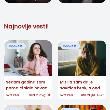
vara, a onda mi je
Matta LeBlanca
jednom porukom
održao lekciju života
Najnovije vesti!
Ispovesti
Ispovesti
Sedam godina sam
Mislila sam da je
porodici slala novac
savršen brak, a onda
iz inostranstva, a
sam u njegovoj tašni
Svet Plus
ned, 2. avgust
Svet Plus
uto, 21. jul | 13:42
onda sam pitala: „Da
našla jedno pismo
li sam vam ćerka ili