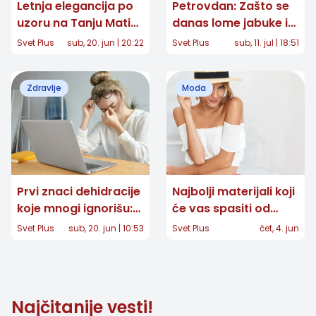
Letnja elegancija po
Petrovdan: Zašto se
uzoru na Tanju Matić:
danas lome jabuke i
Minimalizam koji
šta nam proriče cvet
Svet Plus
sub, 20. jun | 20:22
Svet Plus
sub, 11. jul | 18:51
nikada ne izlazi iz
petrovac?
mode
Zdravlje
Moda
Prvi znaci dehidracije
Najbolji materijali koji
koje mnogi ignorišu:
će vas spasiti od
Umor, glavobolja i
vrućine ovog leta
Svet Plus
sub, 20. jun | 10:53
Svet Plus
čet, 4. jun
pad koncentracije
mogu biti upozorenje
Najčitanije vesti!