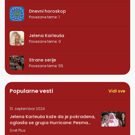
Dnevni horoskop
Povezane teme
:
1
Jelena Karleuša
Povezane teme
:
0
Strane serije
Povezane teme
:
55
Popularne vesti
Vidi sve
13. septembar 2024.
Jelena Karleuša kaže da je pokradena,
oglasila se grupa Hurricane: Pesma
RUNDE je naša!
Svet Plus