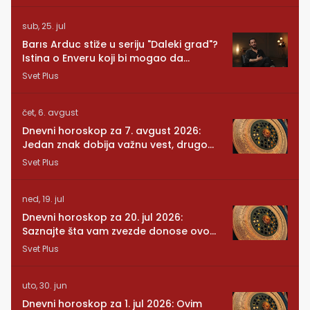
sub, 25. jul
Barıs Arduc stiže u seriju "Daleki grad"?
Istina o Enveru koji bi mogao da
promeni sve
Svet Plus
čet, 6. avgust
Dnevni horoskop za 7. avgust 2026:
Jedan znak dobija važnu vest, drugom
se vraća osoba iz prošlosti
Svet Plus
ned, 19. jul
Dnevni horoskop za 20. jul 2026:
Saznajte šta vam zvezde donose ovog
ponedeljka
Svet Plus
uto, 30. jun
Dnevni horoskop za 1. jul 2026: Ovim