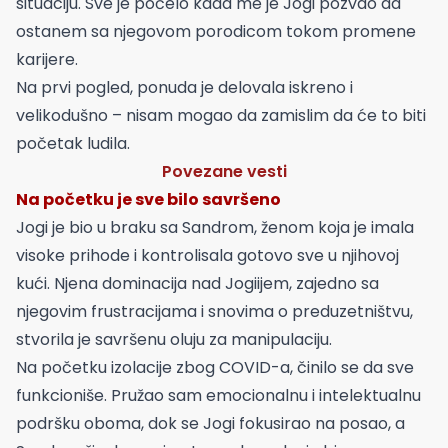
situaciju. Sve je počelo kada me je Jogi pozvao da
ostanem sa njegovom porodicom tokom promene
karijere.
Na prvi pogled, ponuda je delovala iskreno i
velikodušno – nisam mogao da zamislim da će to biti
početak ludila.
Povezane vesti
Na početku je sve bilo savršeno
Jogi je bio u braku sa Sandrom, ženom koja je imala
visoke prihode i kontrolisala gotovo sve u njihovoj
kući. Njena dominacija nad Jogiijem, zajedno sa
njegovim frustracijama i snovima o preduzetništvu,
stvorila je savršenu oluju za manipulaciju.
Na početku izolacije zbog COVID-a, činilo se da sve
funkcioniše. Pružao sam emocionalnu i intelektualnu
podršku oboma, dok se Jogi fokusirao na posao, a