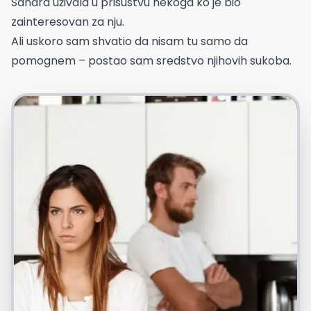
Sandra uživala u prisustvu nekoga ko je bio
zainteresovan za nju.
Ali uskoro sam shvatio da nisam tu samo da
pomognem – postao sam sredstvo njihovih sukoba.
Foto: Freepik.com