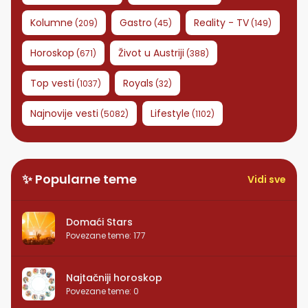
Kolumne
Gastro
Reality - TV
(
209
)
(
45
)
(
149
)
Horoskop
Život u Austriji
(
671
)
(
388
)
Top vesti
Royals
(
1037
)
(
32
)
Najnovije vesti
Lifestyle
(
5082
)
(
1102
)
✨ Popularne teme
Vidi sve
Domaći Stars
Povezane teme
:
177
Najtačniji horoskop
Povezane teme
:
0