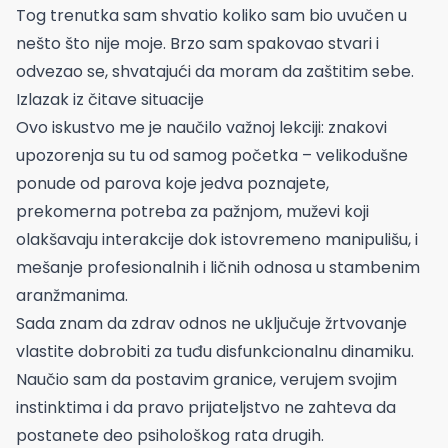
Tog trenutka sam shvatio koliko sam bio uvučen u
nešto što nije moje. Brzo sam spakovao stvari i
odvezao se, shvatajući da moram da zaštitim sebe.
Izlazak iz čitave situacije
Ovo iskustvo me je naučilo važnoj lekciji: znakovi
upozorenja su tu od samog početka – velikodušne
ponude od parova koje jedva poznajete,
prekomerna potreba za pažnjom, muževi koji
olakšavaju interakcije dok istovremeno manipulišu, i
mešanje profesionalnih i ličnih odnosa u stambenim
aranžmanima.
Sada znam da zdrav odnos ne uključuje žrtvovanje
vlastite dobrobiti za tuđu disfunkcionalnu dinamiku.
Naučio sam da postavim granice, verujem svojim
instinktima i da pravo prijateljstvo ne zahteva da
postanete deo psihološkog rata drugih.