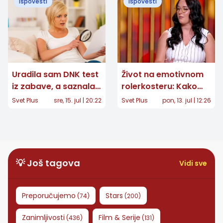
Ispovesti
Ispovesti
bankomat?“
Uradila sam DNK test
Život na emotivnom
iz zabave, a saznala
rolerkosteru: Kako
da mi je otac
izgleda svakodnevna
Svet Plus
sre, 15. jul | 20:22
Svet Plus
pon, 13. jul | 12:26
milijarder
borba sa graničnim
poremećajem
ličnosti?
💡 Još tagova
Vidi sve
Preporučujemo
Stars
(
74
)
(
200
)
Zanimljivosti
Film & Serije
(
436
)
(
131
)