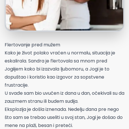
Flertovanje pred mužem
Kako je život polako vraćen u normalu, situacija je
eskalirala. Sandra je flertovala sa mnom pred
Jogiijem kako bi izazvala ljubomoru, a Jogi je to
dopuštao i koristio kao izgovor za sopstvene
frustracije.
U svađe sam bio uvučen iz dana u dan, očekivali su da
zauzmem stranu ili budem sudija.
Eksplozija je došla iznenada. Nedelju dana pre nego
što sam se trebao useliti u svoj stan, Jogi je došao do
mene na plaži, besan i preteći.