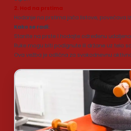
2. Hod na prstima
Hodanje na prstima jača listove, povećava izd
Kako se radi:
Stanite na prste i hodajte određenu udaljeno
Ruke mogu biti podignute ili držane uz telo 
Ova vežba je odlična za svakodnevnu aktivno
Foto: Freepik.com