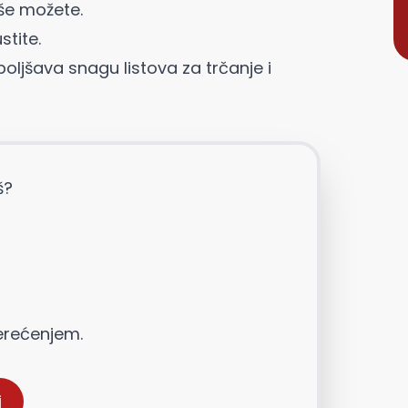
iše možete.
stite.
boljšava snagu listova za trčanje i
š?
erećenjem.
j