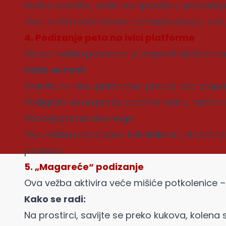
Kratko zadržite, zatim se spustite u početni p
Ovaj način jača listove i pomaže u boljoj cirku
4. Podizanje peta na ivici platforme
Za ovu vežbu potreban je stepenik ili stabiln
Kako se radi:
Stanite na ivicu platforme, prednji deo stopa
Podignite se na prste, zadržite težinu, zatim
Ponavljajte na obe noge.
Ova vežba poboljšava fleksibilnost, stabilnos
povreda.
5. „Magareće“ podizanje
Ova vežba aktivira veće mišiće potkolenice –
Kako se radi:
Na prostirci, savijte se preko kukova, kolena 