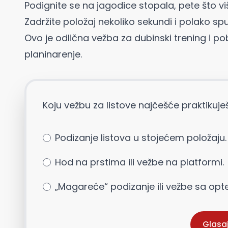
Podignite se na jagodice stopala, pete što v
Zadržite položaj nekoliko sekundi i polako spu
Ovo je odlična vežba za dubinski trening i po
planinarenje.
Koju vežbu za listove najčešće praktikuje
Podizanje listova u stojećem položaju.
Hod na prstima ili vežbe na platformi.
„Magareće“ podizanje ili vežbe sa opt
Glasa