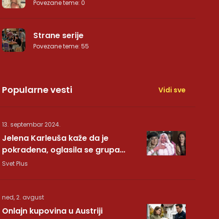
Povezane teme
:
0
Strane serije
Povezane teme
:
55
Popularne vesti
Vidi sve
13. septembar 2024.
Jelena Karleuša kaže da je
pokradena, oglasila se grupa
Hurricane: Pesma RUNDE je naša!
Svet Plus
ned, 2. avgust
Onlajn kupovina u Austriji