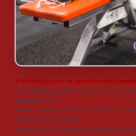
3. Podizanje peta sa opterećenjem (sedeć
Ova vežba je pogodna za kućni trening ili ter
Kako se radi:
Sedite na ravnu površinu sa kolenima savije
Stavite tegove na butine.
Podignite pete sa tla koristeći jagodice stopa