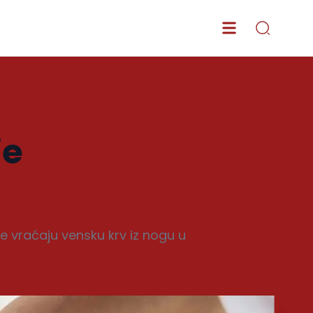
je
e vraćaju vensku krv iz nogu u