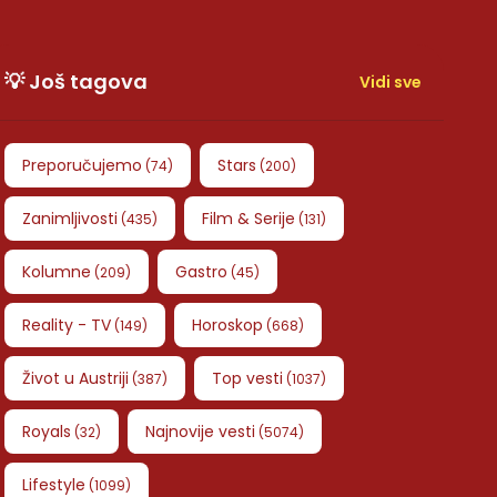
💡 Još tagova
Vidi sve
Preporučujemo
Stars
(
74
)
(
200
)
Zanimljivosti
Film & Serije
(
435
)
(
131
)
Kolumne
Gastro
(
209
)
(
45
)
Reality - TV
Horoskop
(
149
)
(
668
)
Život u Austriji
Top vesti
(
387
)
(
1037
)
Royals
Najnovije vesti
(
32
)
(
5074
)
Lifestyle
(
1099
)