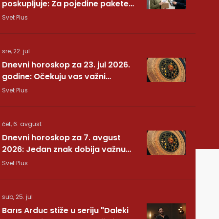
poskupljuje: Za pojedine pakete
dodatnih 7,40 evra
Svet Plus
sre, 22. jul
Dnevni horoskop za 23. jul 2026.
godine: Očekuju vas važni
preokreti!
Svet Plus
čet, 6. avgust
Dnevni horoskop za 7. avgust
2026: Jedan znak dobija važnu
vest, drugom se vraća osoba iz
Svet Plus
prošlosti
sub, 25. jul
Barıs Arduc stiže u seriju "Daleki