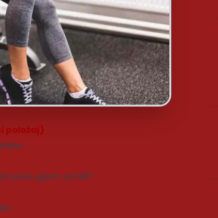
i položaj)
etanu.
nim pod uglom od 90°.
la.