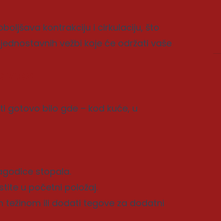
oljšava kontrakciju i cirkulaciju, što
t jednostavnih vežbi koje će održati vaše
 vesti
iti gotovo bilo gde – kod kuće, u
jagodice stopala.
tite u početni položaj.
 težinom ili dodati tegove za dodatni