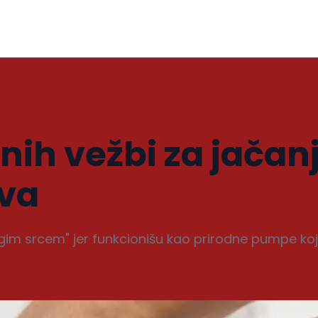
nih vežbi za jačan
ova
rugim srcem" jer funkcionišu kao prirodne pumpe koj