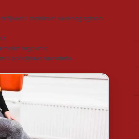
ržljivost i stabilnost skočnog zgloba.
st.
sa malim tegovima.
st i poboljšava ravnotežu.