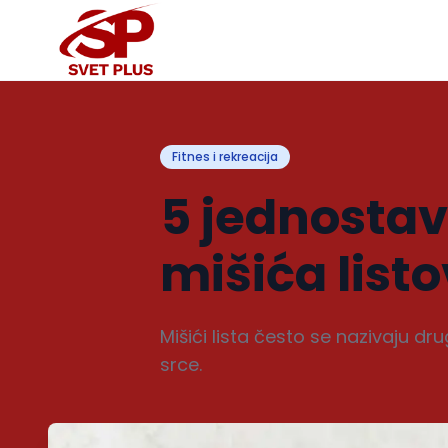
Fitnes i rekreacija
5 jednostav
mišića list
Mišići lista često se nazivaju d
srce.