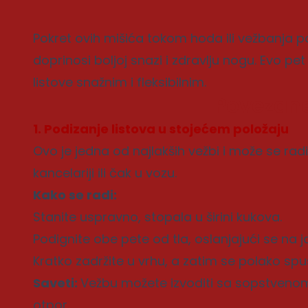
Pokret ovih mišića tokom hoda ili vežbanja pob
doprinosi boljoj snazi i zdravlju nogu. Evo pe
listove snažnim i fleksibilnim.
Povezane
1. Podizanje listova u stojećem položaju
Ovo je jedna od najlakših vežbi i može se rad
kancelariji ili čak u vozu.
Kako se radi:
Stanite uspravno, stopala u širini kukova.
Podignite obe pete od tla, oslanjajući se na 
Kratko zadržite u vrhu, a zatim se polako spus
Saveti:
Vežbu možete izvoditi sa sopstvenom
otpor.