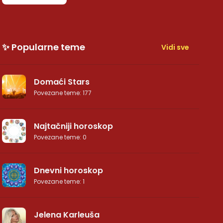
✨ Popularne teme
Vidi sve
Domaći Stars
Povezane teme
:
177
Najtačniji horoskop
Povezane teme
:
0
Dnevni horoskop
Povezane teme
:
1
Jelena Karleuša