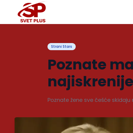
Strani Stars
Poznate mam
najiskrenij
Poznate žene sve češće skidaju 