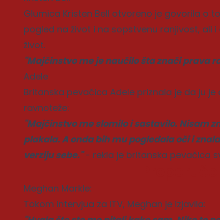
Glumica Kristen Bell otvoreno je govorila o 
pogled na život i na sopstvenu ranjivost, ali i
život.
"Majčinstvo me je naučilo šta znači prava ra
Adele
Britanska pevačica Adele priznala je da ju je
ravnoteže:
"Majčinstvo me slomilo i sastavilo. Nisam 
plakala. A onda bih mu pogledala oči i zn
verziju sebe."
- rekla je britanska pevačica 
Preporuče
Meghan Markle:
Tokom intervjua za ITV, Meghan je izjavila:
"Hvala što ste me pitali kako sam. Niko to n