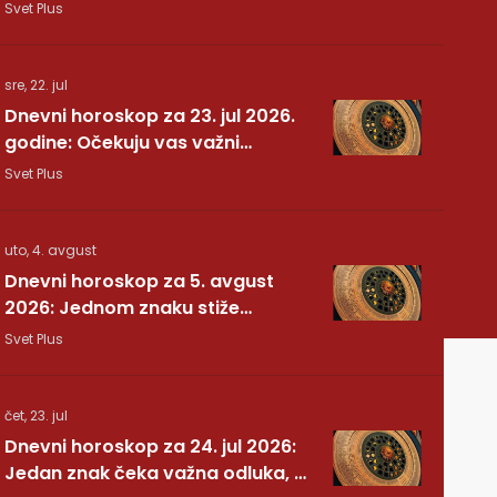
dodatnih 7,40 evra
Svet Plus
sre, 22. jul
Dnevni horoskop za 23. jul 2026.
godine: Očekuju vas važni
preokreti!
Svet Plus
uto, 4. avgust
Dnevni horoskop za 5. avgust
2026: Jednom znaku stiže
potvrda koju je dugo čekao
Svet Plus
čet, 23. jul
Dnevni horoskop za 24. jul 2026:
Jedan znak čeka važna odluka, a