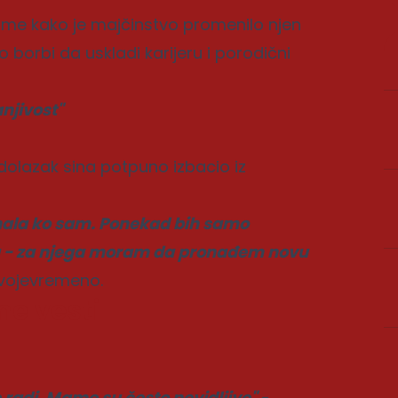
tome kako je majčinstvo promenilo njen
 o borbi da uskladi karijeru i porodični
njivost"
 dolazak sina potpuno izbacio iz
znala ko sam. Ponekad bih samo
ala - za njega moram da pronađem novu
svojevremeno.
ne vesti
e radi. Mame su često nevidljive"
-