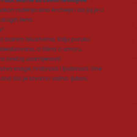
kon rođenja sina Archieja i da joj je u
drugih žena.
u?
o bolnim iskustvima, šalju poruku
idealizovano, a tišina o umoru,
 osećaj usamljenosti.
tva snage, hrabrosti i ljudskosti. One
 ono što je stvarno važno: ljubav,