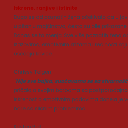
Iskrene, ranjive i istinite
Dugo se od poznatih žena očekivalo da u jav
u pitanju majčinstvo, često su bile prikazan
Danas se to menja. Sve više poznatih žena o
izazovima, emotivnim krizama i realnosti koju
osećaja krivice.
Chrissy Teigen
"Nije sve bajka, suočavamo se sa stvarnošć
pričala o svojim borbama sa postporođajno
iskrenost o emotivnim padovima donela je 
bore sa sličnim problemima.
Kristen Bell