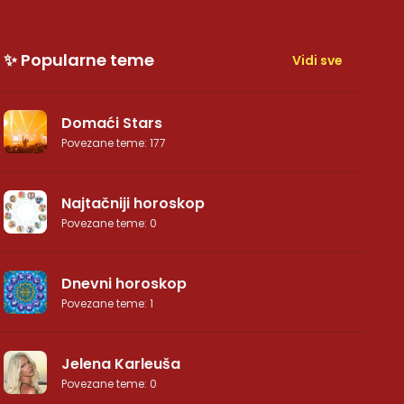
✨ Popularne teme
Vidi sve
Domaći Stars
Povezane teme
:
177
Najtačniji horoskop
Povezane teme
:
0
Dnevni horoskop
Povezane teme
:
1
Jelena Karleuša
Povezane teme
:
0