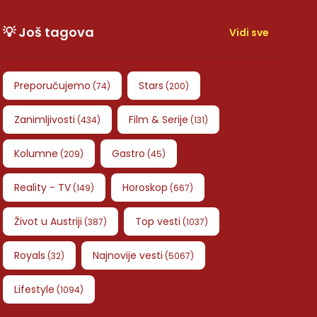
💡 Još tagova
Vidi sve
Preporučujemo
Stars
(
74
)
(
200
)
Zanimljivosti
Film & Serije
(
434
)
(
131
)
Kolumne
Gastro
(
209
)
(
45
)
Reality - TV
Horoskop
(
149
)
(
667
)
Život u Austriji
Top vesti
(
387
)
(
1037
)
Royals
Najnovije vesti
(
32
)
(
5067
)
Lifestyle
(
1094
)