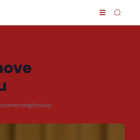
ihove
u
azovima majčinstva.