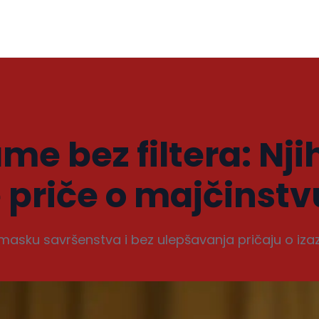
e bez filtera: Nj
e priče o majčinstv
masku savršenstva i bez ulepšavanja pričaju o iz