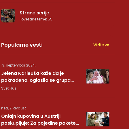
Strane serije
Povezane teme
:
55
Popularne vesti
Vidi sve
13. septembar 2024.
Jelena Karleuša kaže da je
pokradena, oglasila se grupa
Hurricane: Pesma RUNDE je naša!
Svet Plus
ned, 2. avgust
Onlajn kupovina u Austriji
poskupljuje: Za pojedine pakete