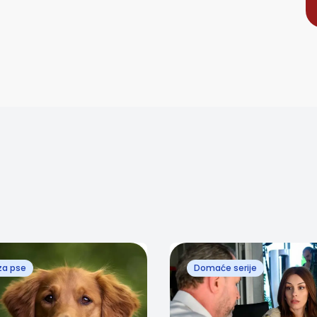
za pse
Domaće serije