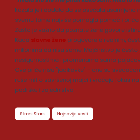
kazala je i dodala da se osećala usamljeno na
svemu tome najviše pomogla pomoć i priča 
Zašto je važno da poznate žene govore istin
Kada
slavne žene
progovore o realnim, čest
milionima da nisu same. Majčinstvo je često 
nesigurnostima i promenama samo pojačava
Ove priče nisu "jadikovke" - one su svedočans
ruše mit o savršenoj majci i vraćaju fokus na
podršku i zajedništvo.
Strani Stars
Najnovije vesti