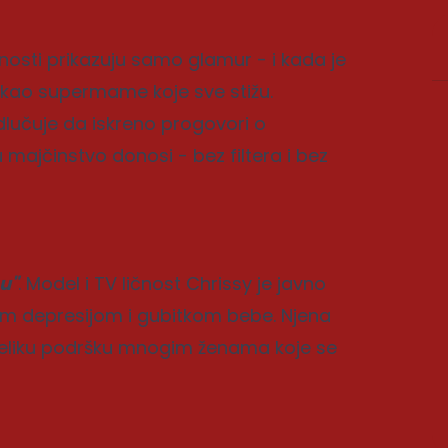
nosti prikazuju samo glamur - i kada je
e kao supermame koje sve stižu.
dlučuje da iskreno progovori o
 majčinstvo donosi - bez filtera i bez
u"
. Model i TV ličnost Chrissy je javno
m depresijom i gubitkom bebe. Njena
veliku podršku mnogim ženama koje se