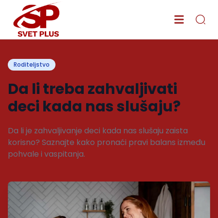
Roditeljstvo
Da li treba zahvaljivati
deci kada nas slušaju?
Da li je zahvaljivanje deci kada nas slušaju zaista
korisno? Saznajte kako pronaći pravi balans između
pohvale i vaspitanja.