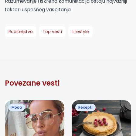
Razumevanje i iskrena komunikacija ostaju najvažniji
faktori uspešnog vaspitanja.
Roditeljstvo
Top vesti
Lifestyle
Povezane vesti
Moda
Recepti