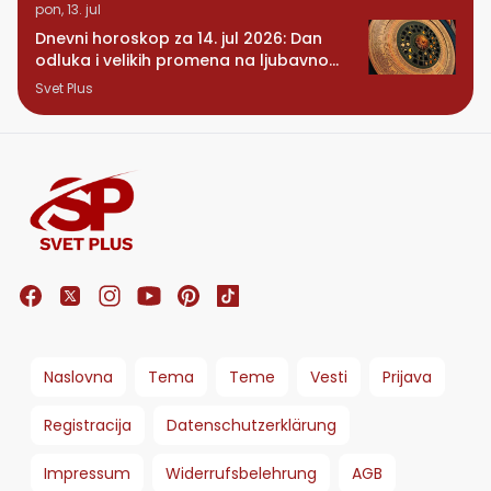
pon, 13. jul
Dnevni horoskop za 14. jul 2026: Dan
odluka i velikih promena na ljubavnom
planu
Svet Plus
Naslovna
Tema
Teme
Vesti
Prijava
Registracija
Datenschutzerklärung
Impressum
Widerrufsbelehrung
AGB