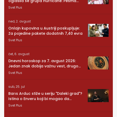
oglasila se grupa Hurricane: Pesma
RUNDE je naša!
Svet Plus
ned, 2. avgust
Onlajn kupovina u Austriji poskupljuje:
Za pojedine pakete dodatnih 7,40 evra
Svet Plus
čet, 6. avgust
Dnevni horoskop za 7. avgust 2026:
Jedan znak dobija važnu vest, drugom
se vraća osoba iz prošlosti
Svet Plus
sub, 25. jul
Barıs Arduc stiže u seriju "Daleki grad"?
Istina o Enveru koji bi mogao da
promeni sve
Svet Plus