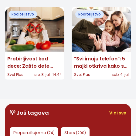
reagovati na prve
simptome?
Roditeljstvo
Roditeljstvo
Probirljivost kod
"Svi imaju telefon": 5
dece: Zašto dete
majki otkriva kako su
odbija povrće i kako
rešile zahtev deteta
Svet Plus
sre, 8. jul | 14:44
Svet Plus
sub, 4. jul
pomoći bez pritiska
za pametnim
telefonom
💡 Još tagova
Vidi sve
Preporučujemo
Stars
(
74
)
(
200
)