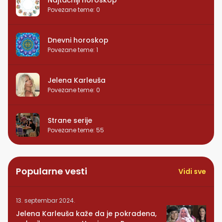
Povezane teme
:
0
Dnevni horoskop
Povezane teme
:
1
Jelena Karleuša
Povezane teme
:
0
Strane serije
Povezane teme
:
55
Popularne vesti
Vidi sve
13. septembar 2024.
Jelena Karleuša kaže da je pokradena,