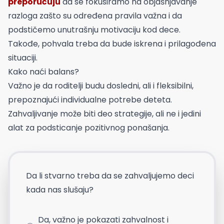
preporučuju
da se fokusiramo na objašnjavanje
razloga zašto su određena pravila važna i da
podstičemo unutrašnju motivaciju kod dece.
Takođe, pohvala treba da bude iskrena i prilagođena
situaciji.
Kako naći balans?
Važno je da roditelji budu dosledni, ali i fleksibilni,
prepoznajući individualne potrebe deteta.
Zahvaljivanje može biti deo strategije, ali ne i jedini
alat za podsticanje pozitivnog ponašanja.
Da li stvarno treba da se zahvaljujemo deci
kada nas slušaju?
Da, važno je pokazati zahvalnost i