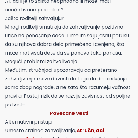
Ali, da li je to zaista neophodno ili može imati
neočekivane posledice?
Zašto roditelji zahvaljuju?
Mnogi roditelji smatraju da zahvaljivanje pozitivno
utiče na ponašanje dece. Time im šalju jasnu poruku
da su njihova dobra dela primećena i cenjena, što
može motivisati dete da se ponovo tako ponaša.
Mogući problemi zahvaljivanja
Međutim, stručnjaci upozoravaju da preterano
zahvaljivanje može dovesti do toga da deca slušaju
samo zbog nagrade, a ne zato što razumeju važnost
pravila. Postoji rizik da se razvije zavisnost od spoljne
potvrde.
Povezane vesti
Alternativni pristupi
Umesto stalnog zahvaljivanja,
stručnjaci