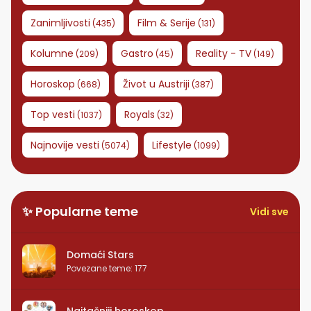
Zanimljivosti
Film & Serije
(
435
)
(
131
)
Kolumne
Gastro
Reality - TV
(
209
)
(
45
)
(
149
)
Horoskop
Život u Austriji
(
668
)
(
387
)
Top vesti
Royals
(
1037
)
(
32
)
Najnovije vesti
Lifestyle
(
5074
)
(
1099
)
✨ Popularne teme
Vidi sve
Domaći Stars
Povezane teme
:
177
Najtačniji horoskop