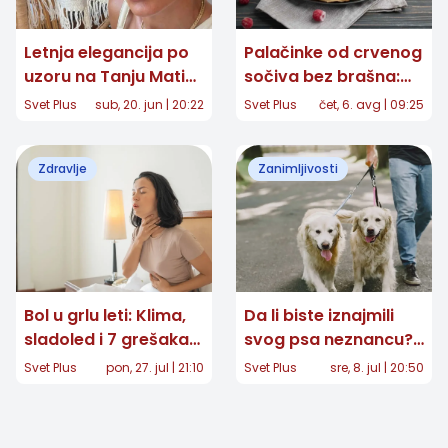
Letnja elegancija po
Palačinke od crvenog
uzoru na Tanju Matić:
sočiva bez brašna:
Minimalizam koji
Jednostavan recept
Svet Plus
sub, 20. jun | 20:22
Svet Plus
čet, 6. avg | 09:25
nikada ne izlazi iz
za ukusan doručak
mode
Zdravlje
Zanimljivosti
Bol u grlu leti: Klima,
Da li biste iznajmili
sladoled i 7 grešaka
svog psa neznancu?
koje često
Kontroverzna
Svet Plus
pon, 27. jul | 21:10
Svet Plus
sre, 8. jul | 20:50
pogoršavaju tegobe
aplikacija šokirala
ljubitelje životinja