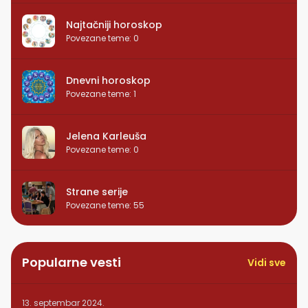
Najtačniji horoskop
Povezane teme
:
0
Dnevni horoskop
Povezane teme
:
1
Jelena Karleuša
Povezane teme
:
0
Strane serije
Povezane teme
:
55
Popularne vesti
Vidi sve
13. septembar 2024.