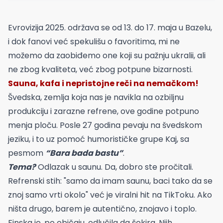
Evrovizija 2025. održava se od 13. do 17. maja u Bazelu,
i dok fanovi već spekulišu o favoritima, mi ne
možemo da zaobiđemo one koji su pažnju ukralii, ali
ne zbog kvaliteta, već zbog potpune bizarnosti.
Sauna, kafa i nepristojne reči na nemačkom!
Švedska, zemlja koja nas je navikla na ozbiljnu
produkciju i zarazne refrene, ove godine potpuno
menja ploču. Posle 27 godina pevaju na švedskom
jeziku, i to uz pomoć humorističke grupe Kaj, sa
pesmom
“Bara bada bastu”
.
Tema?
Odlazak u saunu. Da, dobro ste pročitali.
Refrenski stih: "samo da imam saunu, baci tako da se
znoj samo vrti okolo" već je viralni hit na TikToku. Ako
ništa drugo, barem je autentično, znojavo i toplo.
Finska je, po običaju, odlučila da šokira. Njih