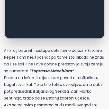
Ali kralj bizarnih nastupa definitivno dolazi iz Estonije.
Reper Tomi Keš (poznat po tome što nikada ne znaš
da li se šali ili ne) ove godine predstavlja svoju zemlju
sa numerom
“Espresso Macchiato”
.
Pesma na lošem italijanskom govori o mafijašima,
bogatstvu i kaf. To je bilo toliko uvredljivo, da je čak i
potpredsednik italijanskog Senata, Đan Marko
Sentinajo, tražio da se Estoniji zabrani učešće.
Ako se po ovim pesmama budu merili ovogodišnji