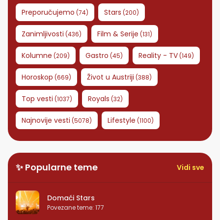
Preporučujemo
Stars
(
74
)
(
200
)
Zanimljivosti
Film & Serije
(
436
)
(
131
)
Kolumne
Gastro
Reality - TV
(
209
)
(
45
)
(
149
)
Horoskop
Život u Austriji
(
669
)
(
388
)
Top vesti
Royals
(
1037
)
(
32
)
Najnovije vesti
Lifestyle
(
5078
)
(
1100
)
✨ Popularne teme
Vidi sve
Domaći Stars
Povezane teme
:
177