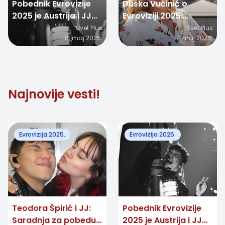
Pobednik Evrovizije
Duška Vučinić o
2025 je Austrija i JJ
Evroviziji 2025:
sa pesmom „Wasted
„Globalna histerija!“
Svet Plus
Svet Plus
18. maj 2025.
17. maj 2025.
Love“
Najnovije vesti!
Evrovizija 2025.
Evrovizija 2025.
Teodora Špirić i JJ:
Pobednik Evrovizije
Saradnja za pobedu
2025 je Austrija i JJ