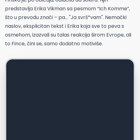
predstavlja Erika Vikman sa pesmom “Ich Komme”,
što u prevodu znači – pa… "Ja svrš*vam". Nemački
naslov, eksplicitan tekst i Erika koja sve to peva s
osmehom, izazvali su talas reakcija širom Evrope, ali
to Fince, čini se, samo dodatno motiviše.