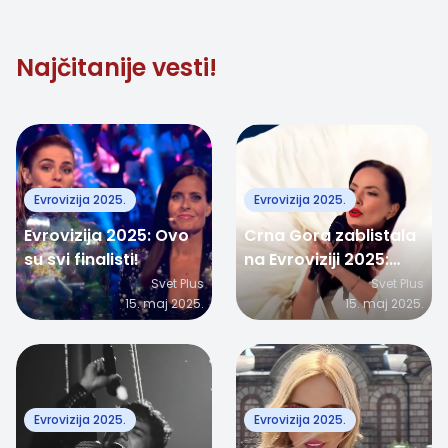
prošlosti
Najčitanije vesti!
Evrovizija 2025.
Evrovizija 2025.
Evrovizija 2025: Ovo
Crna Gora zablistala
su svi finalisti!
na Evroviziji 2025:
Nina Žižić očarala
Svet Plus
Svet Plus
15. maj 2025.
15. maj 2025.
publiku u Bazelu!
Evrovizija 2025.
Evrovizija 2025.