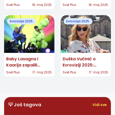
na Evroviziji 2025
sa pesmom „Wasted
Svet Plus
18. maj 2025.
Svet Plus
18. maj 2025.
Love“
Evrovizija 2025.
Evrovizija 2025.
Baby Lasagna i
Duška Vučinić o
Kaarija zapalili
Evroviziji 2025:
Evroviziju 2025. u
„Globalna histerija!“
Svet Plus
17. maj 2025.
Svet Plus
17. maj 2025.
Bazelu!
💡 Još tagova
Vidi sve