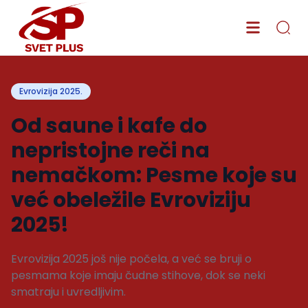
Evrovizija 2025.
Od saune i kafe do
nepristojne reči na
nemačkom: Pesme koje su
već obeležile Evroviziju
2025!
Evrovizija 2025 još nije počela, a već se bruji o
pesmama koje imaju čudne stihove, dok se neki
smatraju i uvredljivim.