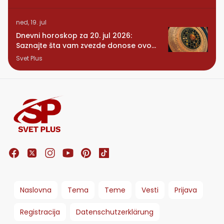
ned, 19. jul
Dnevni horoskop za 20. jul 2026:
Saznajte šta vam zvezde donose ovog
ponedeljka
Svet Plus
Naslovna
Tema
Teme
Vesti
Prijava
Registracija
Datenschutzerklärung