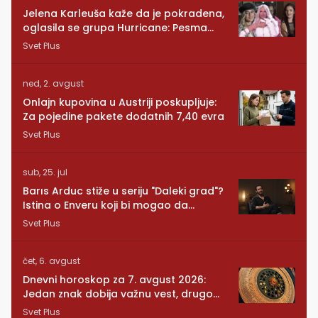
Jelena Karleuša kaže da je pokradena,
oglasila se grupa Hurricane: Pesma
RUNDE je naša!
Svet Plus
ned, 2. avgust
Onlajn kupovina u Austriji poskupljuje:
Za pojedine pakete dodatnih 7,40 evra
Svet Plus
sub, 25. jul
Barıs Arduc stiže u seriju "Daleki grad"?
Istina o Enveru koji bi mogao da
promeni sve
Svet Plus
čet, 6. avgust
Dnevni horoskop za 7. avgust 2026:
Jedan znak dobija važnu vest, drugom
se vraća osoba iz prošlosti
Svet Plus