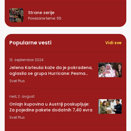
Strane serije
Povezane teme
:
55
Popularne vesti
Vidi sve
13. septembar 2024.
Jelena Karleuša kaže da je pokradena,
oglasila se grupa Hurricane: Pesma
RUNDE je naša!
Svet Plus
ned, 2. avgust
Onlajn kupovina u Austriji poskupljuje:
Za pojedine pakete dodatnih 7,40 evra
Svet Plus