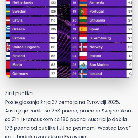
Žiri i publika
Posle glasanja žirija 37 zemalja na Evroviziji 2025,
Austrija je vodila sa 258 poena, praćena Švajcarskom
sa 214 i Francuskom sa 180 poena. Austrija je dobila
178 poena od publike i JJ sa pesmom „Wasted Love“
je pobednik ovogodišnje Evrovizije.