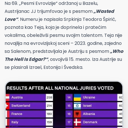
Na 69. „Pesmi Evrovizije“ održanoj u Bazelu,
Austrijanac JJ trijumfovao je s pesmom
„Wasted
Love“
. Numeru je napisala Srpkinja Teodora Špirić,
poznata kao Teja, koja je doprinela i pratećim
vokalima, obeleživši pesmu svojim talentom. Teja nije
novajlija na evrovizijskoj sceni – 2023. godine, zajedno
sa Salenom, predstavljala je Austriju s pesmom
„Who
The Hell Is Edgar?“
, osvojivši 15. mesto. Iza Austrije su
se plasirali Izrael, Estonija i Švedska.