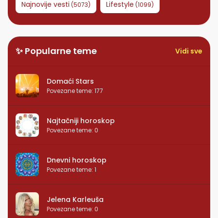
Najnovije vesti
Lifestyle
(
5073
)
(
1099
)
✨ Popularne teme
Vidi sve
Domaći Stars
Povezane teme
:
177
Najtačniji horoskop
Povezane teme
:
0
Dnevni horoskop
Povezane teme
:
1
Jelena Karleuša
Povezane teme
:
0