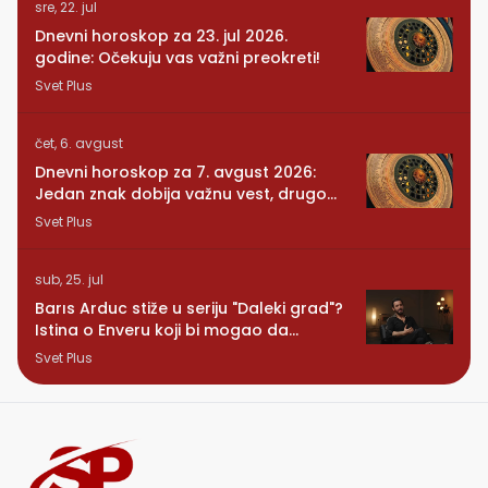
sre, 22. jul
Dnevni horoskop za 23. jul 2026.
godine: Očekuju vas važni preokreti!
Svet Plus
čet, 6. avgust
Dnevni horoskop za 7. avgust 2026:
Jedan znak dobija važnu vest, drugom
se vraća osoba iz prošlosti
Svet Plus
sub, 25. jul
Barıs Arduc stiže u seriju "Daleki grad"?
Istina o Enveru koji bi mogao da
promeni sve
Svet Plus