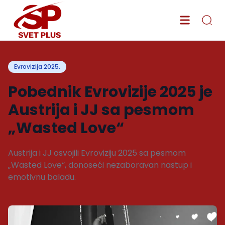
Evrovizija 2025.
Pobednik Evrovizije 2025 je
Austrija i JJ sa pesmom
„Wasted Love“
Austrija i JJ osvojili Evroviziju 2025 sa pesmom
„Wasted Love“, donoseći nezaboravan nastup i
emotivnu baladu.