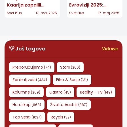
Kaarija zapalili
Evroviziji 2025:
Evroviziju 2025. u
„Globalna histerija!“
Svet Plus
17. maj 2025.
Svet Plus
17. maj 2025.
Bazelu!
💡 Još tagova
Vidi sve
Preporučujemo
Stars
(
74
)
(
200
)
Zanimljivosti
Film & Serije
(
434
)
(
131
)
Kolumne
Gastro
Reality - TV
(
209
)
(
45
)
(
149
)
Horoskop
Život u Austriji
(
668
)
(
387
)
Top vesti
Royals
(
1037
)
(
32
)