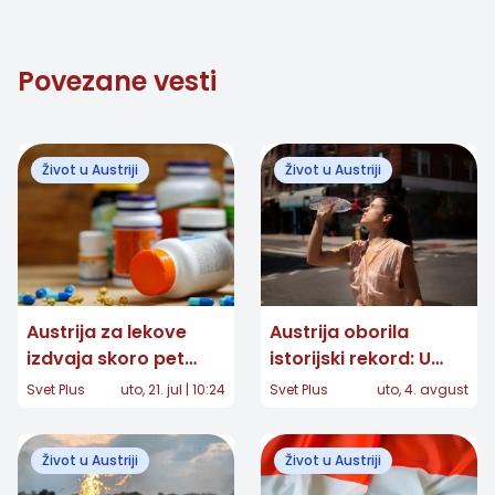
Povezane vesti
Život u Austriji
Život u Austriji
Austrija za lekove
Austrija oborila
izdvaja skoro pet
istorijski rekord: U
milijardi evra:
Beču izmeren 41
Svet Plus
uto, 21. jul | 10:24
Svet Plus
uto, 4. avgust
Troškovi porasli za 88
stepen, na snazi
odsto
crveni alarm
Život u Austriji
Život u Austriji