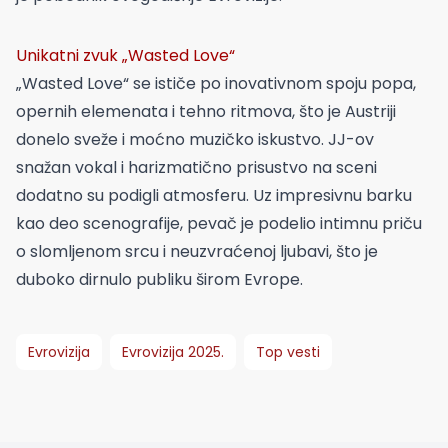
Unikatni zvuk „Wasted Love“
„Wasted Love“ se ističe po inovativnom spoju popa,
opernih elemenata i tehno ritmova, što je Austriji
donelo sveže i moćno muzičko iskustvo. JJ-ov
snažan vokal i harizmatično prisustvo na sceni
dodatno su podigli atmosferu. Uz impresivnu barku
kao deo scenografije, pevač je podelio intimnu priču
o slomljenom srcu i neuzvraćenoj ljubavi, što je
duboko dirnulo publiku širom Evrope.
Evrovizija
Evrovizija 2025.
Top vesti