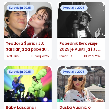
Evrovizija 2025.
Evrovizija 2025.
Teodora Špirić i JJ:
Pobednik Evrovizije
Saradnja za pobedu
2025 je Austrija i JJ
na Evroviziji 2025
sa pesmom „Wasted
Svet Plus
18. maj 2025.
Svet Plus
18. maj 2025.
Love“
Evrovizija 2025.
Evrovizija 2025.
Baby Lasagna i
Duška Vučinić o