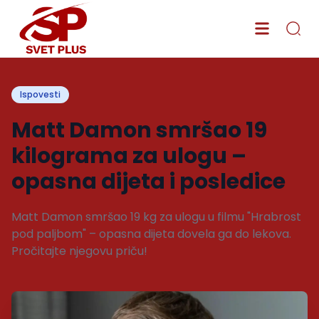
Ispovesti
Matt Damon smršao 19
kilograma za ulogu –
opasna dijeta i posledice
Matt Damon smršao 19 kg za ulogu u filmu "Hrabrost
pod paljbom" – opasna dijeta dovela ga do lekova.
Pročitajte njegovu priču!