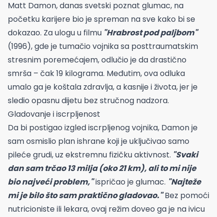
Matt Damon, danas svetski poznat glumac, na
početku karijere bio je spreman na sve kako bi se
dokazao. Za ulogu u filmu
"Hrabrost pod paljbom"
(1996), gde je tumačio vojnika sa posttraumatskim
stresnim poremećajem, odlučio je da drastično
smrša – čak 19 kilograma. Međutim, ova odluka
umalo ga je koštala zdravlja, a kasnije i života, jer je
sledio opasnu dijetu bez stručnog nadzora.
Gladovanje i iscrpljenost
Da bi postigao izgled iscrpljenog vojnika, Damon je
sam osmislio plan ishrane koji je uključivao samo
pileće grudi, uz ekstremnu fizičku aktivnost.
"Svaki
dan sam trčao 13 milja (oko 21 km), ali to mi nije
bio najveći problem,"
ispričao je glumac.
"Najteže
mi je bilo što sam praktično gladovao."
Bez pomoći
nutricioniste ili lekara, ovaj režim doveo ga je na ivicu