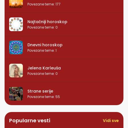
Povezane teme
:
177
Najtačniji horoskop
Povezane teme
:
0
Dnevni horoskop
Povezane teme
:
1
Jelena Karleuša
Povezane teme
:
0
Strane serije
Povezane teme
:
55
Popularne vesti
Vidi sve