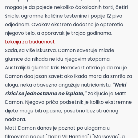
mogao je da pojede nekoliko čokoladnih torti, četiri
šnicle, ogromne količine testenine i popije 12 piva
odjednom. Ovakav ekstrem dodatno je opteretio
njegovo telo, a oporavak je trajao godinama.
Lekcija za budućnost
Sada, sa više iskustva, Damon savetuje mlađe
glumce da nikada ne idu njegovim stopama.
Australijski glumac Kris Hemsvort otkrio je da mu je
Damon dao jasan savet: ako ikada mora da smrša za
ulogu, neka obavezno angažuje nutricionistu.
"Neki
rizici se jednostavno ne isplate,"
zaključio je Matt
Damon. Njegova priča podsetnik je koliko ekstremne
dijete mogu biti opasne, posebno bez stručnog
nadzora.
Matt Damon danas je poznat po ulogama u
filmovima poput "Dobri Vil Hanting" i "Marsovac", a