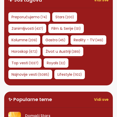
Vidi sve
Preporučujemo
Stars
(
74
)
(
200
)
Zanimljivosti
Film & Serije
(
437
)
(
131
)
Kolumne
Gastro
Reality - TV
(
209
)
(
45
)
(
149
)
Horoskop
Život u Austriji
(
672
)
(
389
)
Top vesti
Royals
(
1037
)
(
32
)
Najnovije vesti
Lifestyle
(
5085
)
(
1102
)
✨ Popularne teme
Vidi sve
Domaći Stars