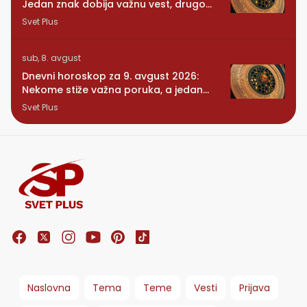
Jedan znak dobija važnu vest, drugom
se vraća osoba iz prošlosti
Svet Plus
sub, 8. avgust
Dnevni horoskop za 9. avgust 2026:
Nekome stiže važna poruka, a jedan
znak konačno preseca
Svet Plus
Naslovna
Tema
Teme
Vesti
Prijava