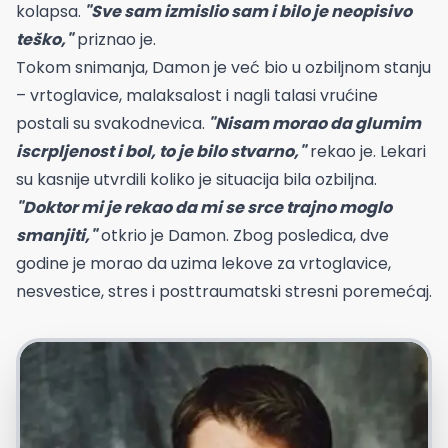
kolapsa.
"Sve sam izmislio sam i bilo je neopisivo
teško,"
priznao je.
Tokom snimanja, Damon je već bio u ozbiljnom stanju
– vrtoglavice, malaksalost i nagli talasi vrućine
postali su svakodnevica.
"Nisam morao da glumim
iscrpljenost i bol, to je bilo stvarno,"
rekao je. Lekari
su kasnije utvrdili koliko je situacija bila ozbiljna.
"Doktor mi je rekao da mi se srce trajno moglo
smanjiti,"
otkrio je Damon. Zbog posledica, dve
godine je morao da uzima lekove za vrtoglavice,
nesvestice, stres i posttraumatski stresni poremećaj.
Instagram/matt_damon_official