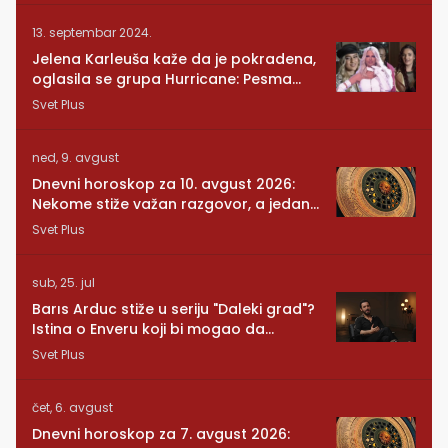
13. septembar 2024.
Jelena Karleuša kaže da je pokradena,
oglasila se grupa Hurricane: Pesma
RUNDE je naša!
Svet Plus
ned, 9. avgust
Dnevni horoskop za 10. avgust 2026:
Nekome stiže važan razgovor, a jedan
znak mora da posluša srce
Svet Plus
sub, 25. jul
Barıs Arduc stiže u seriju "Daleki grad"?
Istina o Enveru koji bi mogao da
promeni sve
Svet Plus
čet, 6. avgust
Dnevni horoskop za 7. avgust 2026: