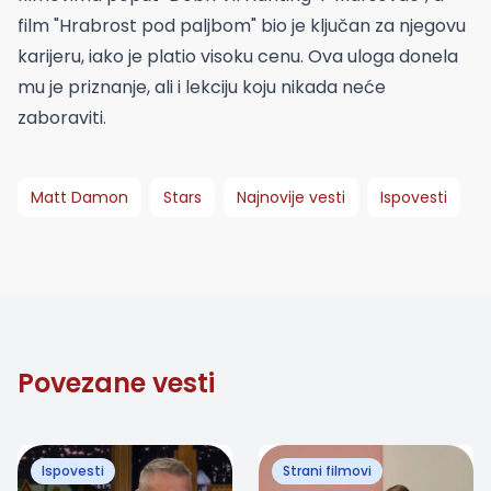
film "Hrabrost pod paljbom" bio je ključan za njegovu
karijeru, iako je platio visoku cenu. Ova uloga donela
mu je priznanje, ali i lekciju koju nikada neće
zaboraviti.
Matt Damon
Stars
Najnovije vesti
Ispovesti
Povezane vesti
Ispovesti
Strani filmovi