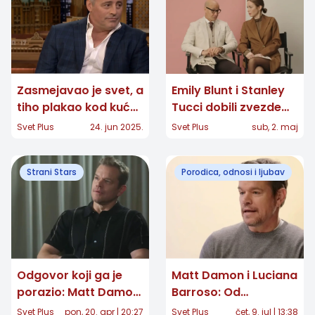
Zasmejavao je svet, a
Emily Blunt i Stanley
tiho plakao kod kuće
Tucci dobili zvezde
zbog bolesne ćerke:
na Bulevaru slavnih:
Svet Plus
24. jun 2025.
Svet Plus
sub, 2. maj
Ispovest glumca
Matt Damon i
Matta LeBlanca
Dwayne Johnson
Strani Stars
Porodica, odnosi i ljubav
uveličali ceremoniju
Odgovor koji ga je
Matt Damon i Luciana
porazio: Matt Damon
Barroso: Od
otkrio kako mu je
slučajnog susreta u
Svet Plus
pon, 20. apr | 20:27
Svet Plus
čet, 9. jul | 13:38