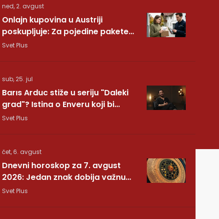
ned, 2. avgust
Onlajn kupovina u Austriji
poskupljuje: Za pojedine pakete
dodatnih 7,40 evra
Svet Plus
sub, 25. jul
Barıs Arduc stiže u seriju "Daleki
grad"? Istina o Enveru koji bi
mogao da promeni sve
Svet Plus
čet, 6. avgust
Dnevni horoskop za 7. avgust
2026: Jedan znak dobija važnu
vest, drugom se vraća osoba iz
Svet Plus
prošlosti