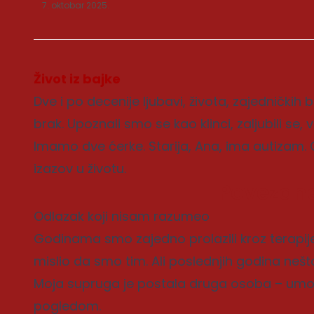
7. oktobar 2025.
Život iz bajke
Dve i po decenije ljubavi, života, zajedničkih
brak. Upoznali smo se kao klinci, zaljubili se, v
Imamo dve ćerke. Starija, Ana, ima autizam. 
izazov u životu.
Povezane
Odlazak koji nisam razumeo
Godinama smo zajedno prolazili kroz terapij
mislio da smo tim. Ali poslednjih godina nešt
Moja supruga je postala druga osoba – umo
pogledom.