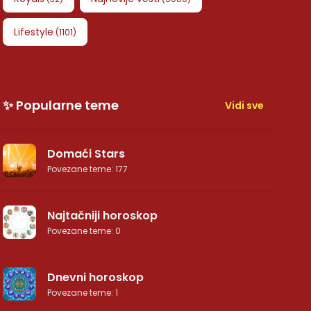
Lifestyle
(
1101
)
✨ Popularne teme
Vidi sve
Domaći Stars
Povezane teme
:
177
Najtačniji horoskop
Povezane teme
:
0
Dnevni horoskop
Povezane teme
:
1