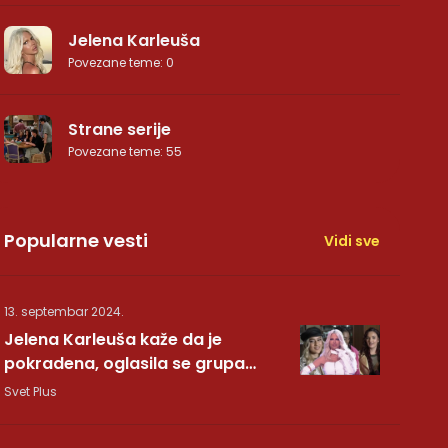
Jelena Karleuša
Povezane teme
:
0
Strane serije
Povezane teme
:
55
Popularne vesti
Vidi sve
13. septembar 2024.
Jelena Karleuša kaže da je
pokradena, oglasila se grupa
Hurricane: Pesma RUNDE je naša!
Svet Plus