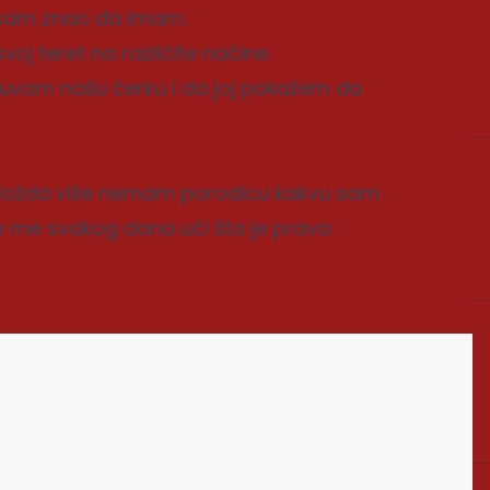
 nisam znao da imam.
j teret na različite načine.
 čuvam našu ćerku i da joj pokažem da
 Možda više nemam porodicu kakvu sam
je me svakog dana uči šta je prava