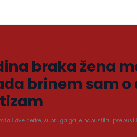
dina braka žena m
sada brinem sam o 
utizam
ota i dve ćerke, supruga ga je napustila i prepust