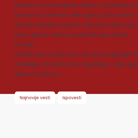
Naučila me je strpljenju, ljubavi i snazi koju
Danas ne zameram više supruzi. Svi nosimo svo
Ona je izabrala svoj mir, a ja sam ostao da
svet, uprkos svemu, može biti lepo mesto.
Poruka
Možda sam ostao sam, ali nisam izgubljen.
zamišljao, ali imam ono najvažnije - dete ko
ljubav i hrabrost.
Najnovije vesti
Ispovesti