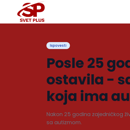
Ispovesti
Posle 25 go
ostavila - 
koja ima a
Nakon 25 godina zajedničkog živ
sa autizmom.