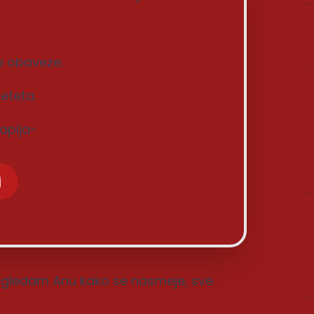
e obaveze.
eteta.
rapija-
j
ogledam Anu kako se nasmeje, sve