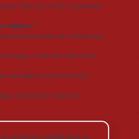
 da joj treba mir. Ja sam to pripisivao
e. Odlazim.“
 već doneta. Kasnije sam saznao da je
ena za tugu - imao sam dete kojem
 da starateljstvo nad Anom bude
rapije, neizvesnost. Sada sam
ov za samohrane roditelje dece sa