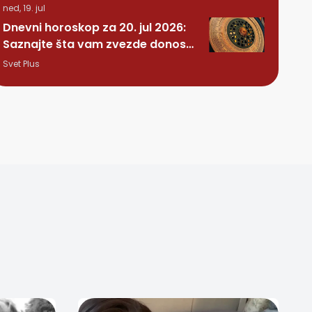
ned, 19. jul
Dnevni horoskop za 20. jul 2026:
Saznajte šta vam zvezde donose
ovog ponedeljka
Svet Plus