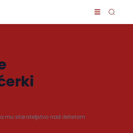
e
ćerki
ila mu starateljstvo nad detetom