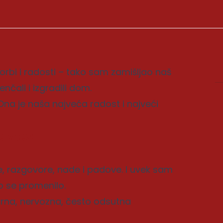
 borbi i radosti – tako sam zamišljao naš
enčali i izgradili dom.
Ona je naša najveća radost i najveći
 vesti
e, razgovore, nade i padove. I uvek sam
o se promenilo.
rna, nervozna, često odsutna