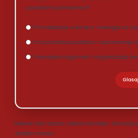
posebnim potrebama?
Pronalaženje vremena i energije za sv
Emocionalna podrška i razumevanje d
Finansijska sigurnost i organizacija te
Glasa
Nekad sam besan, nekad slomljen, ali kad p
dobije smisao.