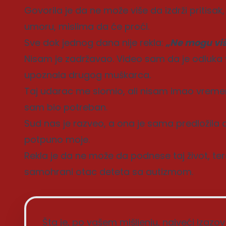
Govorila je da ne može više da izdrži pritisak,
umoru, mislima da će proći.
Sve dok jednog dana nije rekla:
„Ne mogu viš
Nisam je zadržavao. Video sam da je odluka
upoznala drugog muškarca.
Taj udarac me slomio, ali nisam imao vrem
sam bio potreban.
Sud nas je razveo, a ona je sama predložila
potpuno moje.
Rekla je da ne može da podnese taj život, te
samohrani otac deteta sa autizmom.
Šta je, po vašem mišljenju, najveći izaz