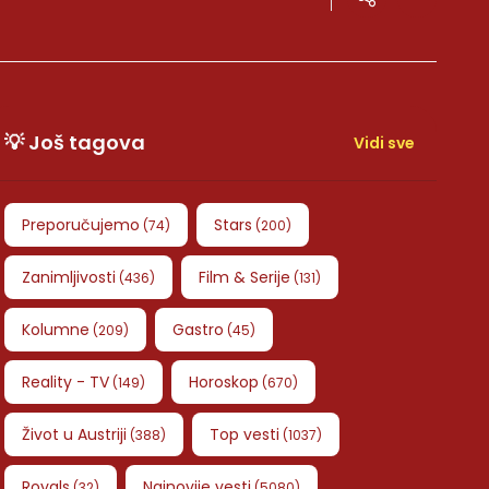
💡 Još tagova
Vidi sve
Preporučujemo
Stars
(
74
)
(
200
)
Zanimljivosti
Film & Serije
(
436
)
(
131
)
Kolumne
Gastro
(
209
)
(
45
)
Reality - TV
Horoskop
(
149
)
(
670
)
Život u Austriji
Top vesti
(
388
)
(
1037
)
Royals
Najnovije vesti
(
32
)
(
5080
)