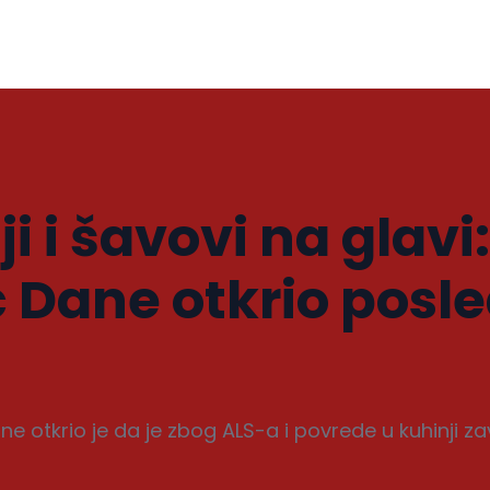
i i šavovi na glavi:
 Dane otkrio posle
e otkrio je da je zbog ALS-a i povrede u kuhinji za