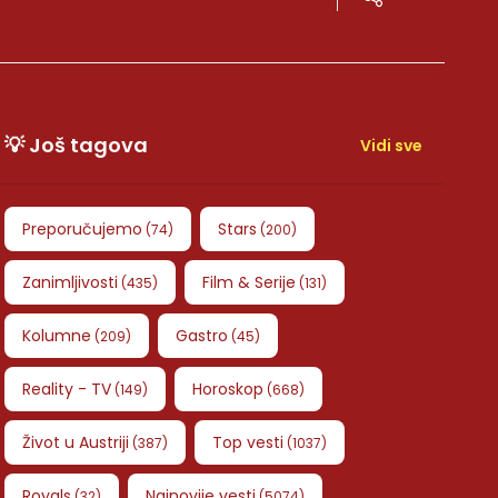
💡 Još tagova
Vidi sve
Preporučujemo
Stars
(
74
)
(
200
)
Zanimljivosti
Film & Serije
(
435
)
(
131
)
Kolumne
Gastro
(
209
)
(
45
)
Reality - TV
Horoskop
(
149
)
(
668
)
Život u Austriji
Top vesti
(
387
)
(
1037
)
Royals
Najnovije vesti
(
32
)
(
5074
)