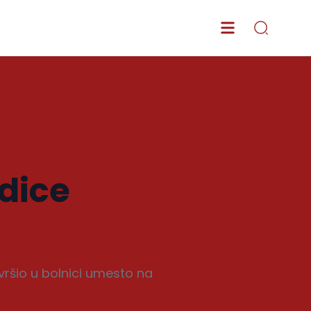
dice
vršio u bolnici umesto na