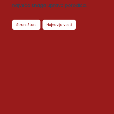
najveća snaga upravo porodica.
Strani Stars
Najnovije vesti