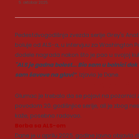
5. oktobar 2025.
Pedestdvogodišnja zvezda serije Grey's Anato
boluje od ALS-a, u intervjuu za Washington Po
dodele nagrada nakon što je pao u svojoj kuhi
"ALS je gadna bolest... Bio sam u bolnici dok
sam šavove na glavi“
, izjavio je Dane.
Preporuče
Glumac je trebalo da se pojavi na pozornici
povodom 20. godišnjice serije, ali je zbog nes
kaže, posebno radovao.
Borba sa ALS-om
Dane je u aprilu 2025. godine javno objavio 