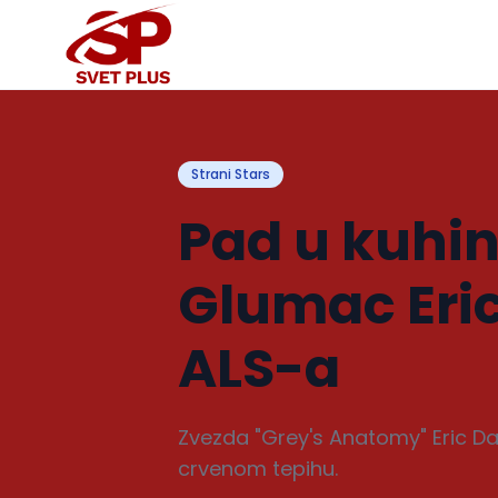
Strani Stars
Pad u kuhinj
Glumac Eric
ALS-a
Zvezda "Grey's Anatomy" Eric Dan
crvenom tepihu.