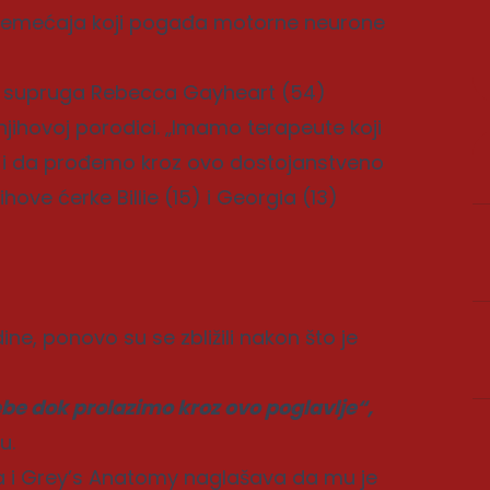
oremećaja koji pogađa motorne neurone
a supruga Rebecca Gayheart (54)
o njihovoj porodici. „Imamo terapeute koji
i da prođemo kroz ovo dostojanstveno
ihove ćerke Billie (15) i Georgia (13)
ne, ponovo su se zbližili nakon što je
e dok prolazimo kroz ovo poglavlje“,
u.
ia i Grey’s Anatomy naglašava da mu je