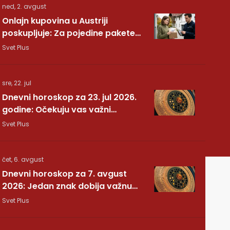
ned, 2. avgust
Onlajn kupovina u Austriji
poskupljuje: Za pojedine pakete
dodatnih 7,40 evra
Svet Plus
sre, 22. jul
Dnevni horoskop za 23. jul 2026.
godine: Očekuju vas važni
preokreti!
Svet Plus
čet, 6. avgust
Dnevni horoskop za 7. avgust
2026: Jedan znak dobija važnu
vest, drugom se vraća osoba iz
Svet Plus
prošlosti