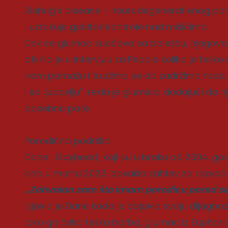
Gehrig’s disease - neurodegenerativnog p
i uzrokuje gubitak kontrole nad mišićima.
Dok se glumac suočava sa bolešću, njegov
otkrila je u intervjuu za People koliko je tešk
nam pomažu i trudimo se da zadržimo nadu 
i sa ljubavlju“, rekla je glumica, dodajući da nj
posebno pate.
Porodična podrška
Dane i Gayheart, koji su u braku od 2004. godi
ona u martu 2025. povukla zahtev za razvod.
„Zahvalan sam što imam porodicu pored seb
izjavio je Dane kada je objavio svoju dijagnoz
Iako ga čeka teška borba, glumac iz Euphor