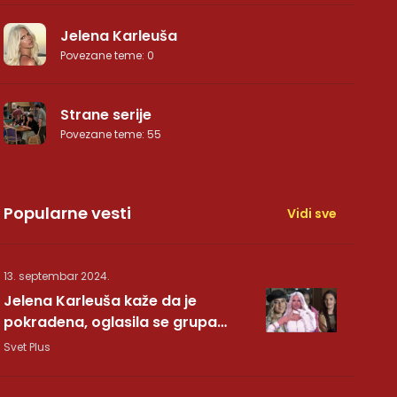
Jelena Karleuša
Povezane teme
:
0
Strane serije
Povezane teme
:
55
Popularne vesti
Vidi sve
13. septembar 2024.
Jelena Karleuša kaže da je
pokradena, oglasila se grupa
Hurricane: Pesma RUNDE je naša!
Svet Plus