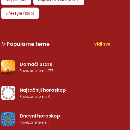
Lifestyle
(
1099
)
✨ Popularne teme
Vidi sve
Domaći Stars
Povezane teme
:
177
Najtačniji horoskop
Povezane teme
:
0
Dnevni horoskop
Povezane teme
:
1