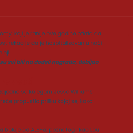
my, koji je ranije ove godine otkrio da
st rekao je da je hospitalizovan u noći
nji.
 su svi bili na dodeli nagrada, dobijao
ne vesti
 zajedno sa kolegom Jesse Williams
reće propustio priliku kojoj se, kako
da boluje od ALS-a, poznatog i kao Lou